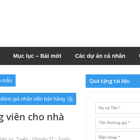
Mục lục – Bài mới
Các dự án cá nhân
Quà tặng tài liệu
nh mẫu
u) đánh giá nhân viên bán hàng
 viên cho nhà
nhân sự
,
Tuyển - Chuyện 3T - Tuyển