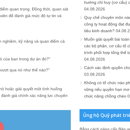
hướng chỉ huy (cơ cấu) 
 điểm quan trọng. Đồng thời, quan sát
04.08.2026
viên để đánh giá mức độ tự tin và
Quy chế chuyên môn nào
công ty hoạt động đạt đ
tiêu kinh doanh?
04.08.
Muốn giải quyết bài toán
inh nghiệm, kỹ năng và quan điểm cá
các bộ phận, cơ cấu tổ 
trình phối hợp tổng thể t
rò của bạn trong dự án đó?"
04.08.2026
Cách xác định quyền ch
 vượt qua nó như thế nào?"
03.08.2026
Không có tổ chức nào ph
hỏ hoặc giải quyết một tình huống
vững nếu quyền hạn mơ h
g đánh giá chính xác năng lực chuyên
chức năng chồng chéo
0
Ủng hộ Quỹ phát tri
Bằng cách nâng cấp Bản q