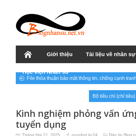
Giới thiệu
Tài liệu về nhân sự
Học viện Nhân sư
File thỏa thuận bảo mật thông tin, chống cạnh tra
Bộ tiêu chí (chỉ tiê
Kinh nghiệm phỏng vấn ứng
tuyển dụng
Tháng Hai 21, 2025
quynhnt.kc24
Bản tin Blog 