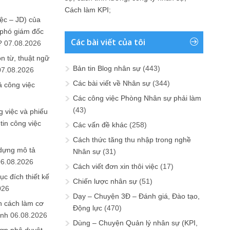
Cách làm KPI
;
ệc – JD) của
 phó giám đốc
Các bài viết của tôi
?
07.08.2026
n từ, thuật ngữ
Bản tin Blog nhân sự
(443)
07.08.2026
Các bài viết về Nhân sự
(344)
ả công việc
Các công việc Phòng Nhân sự phải làm
(43)
 việc và phiếu
tin công việc
Các vấn đề khác
(258)
Cách thức tăng thu nhập trong nghề
 dựng mô tả
Nhân sự
(31)
06.08.2026
Cách viết đơn xin thôi việc
(17)
ục đích thiết kế
Chiến lược nhân sự
(51)
026
Dạy – Chuyện 3Đ – Đánh giá, Đào tạo,
n cách làm cơ
Động lực
(470)
anh
06.08.2026
Dùng – Chuyện Quản lý nhân sự (KPI,