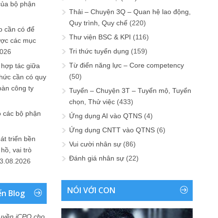
của bộ phận
Thải – Chuyện 3Q – Quan hệ lao động,
Quy trình, Quy chế
(220)
 cần có để
Thư viện BSC & KPI
(116)
ược các mục
Tri thức tuyển dụng
(159)
2026
Từ điển năng lực – Core competency
 hợp tác giữa
(50)
chức cần có quy
oàn công ty
Tuyển – Chuyện 3T – Tuyển mộ, Tuyển
chọn, Thử việc
(433)
o các bộ phận
Ứng dụng AI vào QTNS
(4)
Ứng dụng CNTT vào QTNS
(6)
át triển bền
Vui cười nhân sự
(86)
ồ, vai trò
Đánh giá nhân sự
(22)
3.08.2026
NÓI VỚI CON
ển Blog
uyền iCPO cho