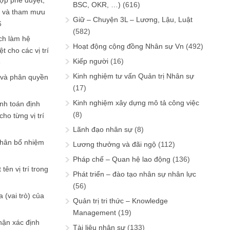
ợp phê duyệt,
BSC, OKR, …)
(616)
in và tham mưu
Giữ – Chuyện 3L – Lương, Lậu, Luật
6
(582)
ch làm hệ
Hoạt động cộng đồng Nhân sự Vn
(492)
t cho các vị trí
Kiếp người
(16)
6
Kinh nghiệm tư vấn Quản trị Nhân sự
 và phân quyền
(17)
Kinh nghiệm xây dựng mô tả công việc
ính toán định
(8)
ho từng vị trí
Lãnh đạo nhân sự
(8)
phân bổ nhiệm
Lương thưởng và đãi ngộ
(112)
Pháp chế – Quan hệ lao động
(136)
tên vị trí trong
Phát triển – đào tạo nhân sự nhân lực
(56)
 (vai trò) của
Quản trị tri thức – Knowledge
Management
(19)
hận xác định
Tài liệu nhân sự
(133)