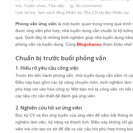
mộ, Tuyển chọn, Thử việc
No comments
Link tài trợ:
Seri sách Blog Nhân sự
; Đĩa CD
tài liệu Nhân sự
;
Phỏng vấn ứng viên
là một bước quan trọng trong quá trình
được ứng viên phù hợp, nhà tuyển dụng cần chuẩn bị kỹ lưỡ
quả. Dưới đây là những kinh nghiệm giúp nhà tuyển dụng nâng
phỏng vấn và tuyển dụng. Cùng
Blognhansu
tham khảo nhé!
Chuẩn bị trước buổi phỏng vấn
1. Hiểu rõ yêu cầu công việc
Trước khi tiến hành phỏng vấn, nhà tuyển dụng cần nắm rõ các
Điều này bao gồm các kỹ năng chuyên môn, kinh nghiệm làm 
phù hợp với văn hóa công ty. Một bản mô tả công việc chi tiết
các tiêu chí cần thiết để đánh giá ứng viên.
2. Nghiên cứu hồ sơ ứng viên
Đọc kỹ CV và thư ứng tuyển của ứng viên để nắm bắt thông tin
nghiệm làm việc, kỹ năng và thành tích. Điều này không chỉ g
viên mà còn tạo cơ sở để đặt ra các câu hỏi phù hợp trong bu