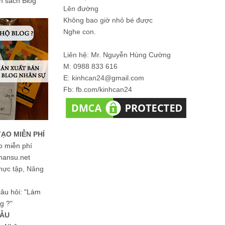
ản sách Blog
Lên đường
Không bao giờ nhỏ bé được
Nghe con.
Liên hệ: Mr. Nguyễn Hùng Cường
M: 0988 833 616
E: kinhcan24@gmail.com
Fb: fb.com/kinhcan24
TẠO MIỄN PHÍ
o miễn phí
hansu.net
hực tập, Nâng
 câu hỏi: "Làm
g ?"
MẪU