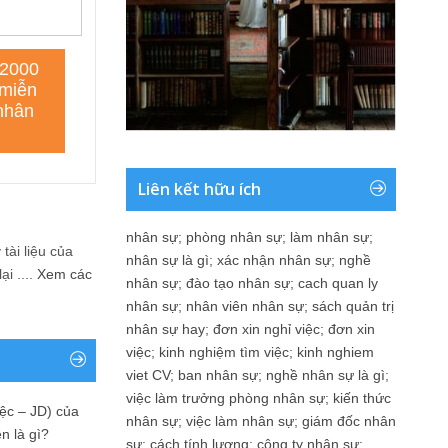
Liên kết hữu ích
nhân sự
;
phòng nhân sự
;
làm nhân sự
;
tài liệu của
nhân sự là gì
;
xác nhận nhân sự
;
nghề
i ....
Xem các
nhân sự
;
đào tạo nhân sự
;
cach quan ly
nhân sự
;
nhân viên nhân sự
;
sách quản trị
nhân sự hay
;
đơn xin nghỉ việc
;
đơn xin
việc
;
kinh nghiệm tìm việc
;
kinh nghiem
viet CV
;
ban nhân sự
;
nghề nhân sự là gì
;
việc làm trưởng phòng nhân sự
;
kiến thức
ệc – JD) của
nhân sự
;
việc làm nhân sự
;
giám đốc nhân
n là gì?
sự
;
cách tính lương
;
công ty nhân sự
;