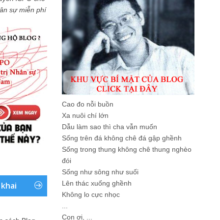
Nhân sự miễn phí
Cao đo nỗi buồn
Xa nuôi chí lớn
Dẫu làm sao thì cha vẫn muốn
Sống trên đá không chê đá gập ghềnh
Sống trong thung không chê thung nghèo
đói
Sống như sông như suối
Lên thác xuống ghềnh
 khai
Không lo cực nhọc
...
Con ơi, ...