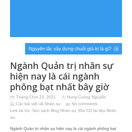
Nguyên tắc xây dựng chuỗi giá trị là gì?
Ngành Quản trị nhân sự
hiện nay là cái ngành
phông bạt nhất bây giờ
Tháng Chín 23, 2021
Hung Cuong Nguyễn
Các bài viết về Nhân sự
No comments
Link tài trợ:
Seri sách Blog Nhân sự
; Đĩa CD
tài liệu Nhân
sự
;
Ngành Quản trị nhân sự hiện nay là cái ngành phông bạt