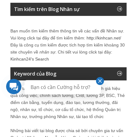
Tìm kiếm trên Blog Nhân sự
Bạn muốn tìm kiếm thêm thông tin về các vấn đề
Nhân sự
.
Vui lòng click tại đây để tìm kiếm thêm:
http://kinhcan.net/
Đây là công cụ tìm kiếm được tích hợp tìm kiếm khoảng 30
site chuyên về
nhân sự
. Chi tiết vui lòng click tại đây:
Kinhcan24′s Search
Keyword của Blog
Bạn có cần Cường hỗ trợ?
Quản trị nhân sự, Human Resources, KPI, Đánh giá hiệu
quả công việc, chính sách lương, CnB, lương 3P, BSC, Thẻ
điểm cân bằng, tuyển dụng, đào tạo, lương thưởng, đãi
ngộ, nhân sự, tổ chức, cơ cấu tổ chức, hệ thống Quản trị
Nhân sự, trưởng phòng Nhân sự, tái tạo tổ chức
Những bài viết tại blog được chia sẻ bởi chuyên gia tư vấn