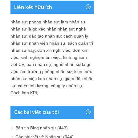
Liên kết hữu ích
nhân sự
;
phòng nhân sự
;
làm nhân sự
;
nhân sự là gì
;
xác nhận nhân sự
;
nghề
nhân sự
;
đào tạo nhân sự
;
cach quan ly
nhân sự
;
nhân viên nhân sự
;
sách quản trị
nhân sự hay
;
đơn xin nghỉ việc
;
đơn xin
việc
;
kinh nghiệm tìm việc
;
kinh nghiem
viet CV
;
ban nhân sự
;
nghề nhân sự là gì
;
việc làm trưởng phòng nhân sự
;
kiến thức
nhân sự
;
việc làm nhân sự
;
giám đốc nhân
sự
;
cách tính lương
;
công ty nhân sự
;
Cách làm KPI
;
Các bài viết của tôi
Bản tin Blog nhân sự
(443)
Các bài viết về Nhân sự
(344)