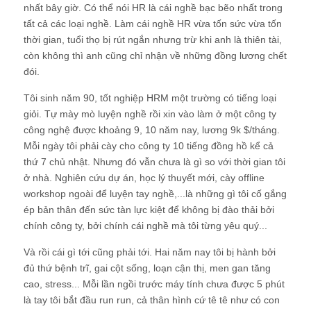
nhất bây giờ. Có thể nói HR là cái nghề bạc bẽo nhất trong
tất cả các loại nghề. Làm cái nghề HR vừa tốn sức vừa tốn
thời gian, tuổi thọ bị rút ngắn nhưng trừ khi anh là thiên tài,
còn không thì anh cũng chỉ nhận về những đồng lương chết
đói.
Tôi sinh năm 90, tốt nghiệp HRM một trường có tiếng loại
giỏi. Tự mày mò luyện nghề rồi xin vào làm ở một công ty
công nghệ được khoảng 9, 10 năm nay, lương 9k $/tháng.
Mỗi ngày tôi phải cày cho công ty 10 tiếng đồng hồ kể cả
thứ 7 chủ nhật. Nhưng đó vẫn chưa là gì so với thời gian tôi
ở nhà. Nghiên cứu dự án, học lý thuyết mới, cày offline
workshop ngoài để luyện tay nghề,...là những gì tôi cố gắng
ép bản thân đến sức tàn lực kiệt để không bị đào thải bởi
chính công ty, bởi chính cái nghề mà tôi từng yêu quý...
Và rồi cái gì tới cũng phải tới. Hai năm nay tôi bị hành bởi
đủ thứ bệnh trĩ, gai cột sống, loạn cận thị, men gan tăng
cao, stress... Mỗi lần ngồi trước máy tính chưa được 5 phút
là tay tôi bắt đầu run run, cả thân hình cứ tê tê như có con