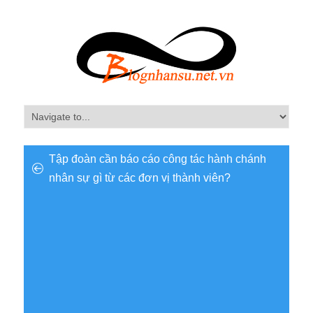
Tập đoàn cần báo cáo công tác hành chánh
nhân sự gì từ các đơn vị thành viên?