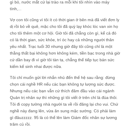
gì bò, nước mắt cứ lại trào ra mỗi khi tôi nhìn vào máy
tính,...
Vợ con tôi cũng vì tôi ít có thời gian ở bên mà đã viết đơn ly
dị rồi bỏ về quê, mặc cho tôi đã quỳ lạy khóc lóc van xin họ
cho tôi thêm một cơ hội. Giờ tôi đã chẳng còn gì, kể cả đó
có là thời gian, sức khỏe, trí óc hay cả những người thân
yêu nhất. Trạc tuổi 30 nhưng giờ đây tôi cũng chỉ là một
thằng thất bại không hơn không kém, tiền bạc trong nhà giờ
cứ dần bay đi vì giờ tôi tàn tạ, chẳng thể tiếp tục bán sức
kiếm kế sinh nhai được nữa.
Tôi chỉ muốn gửi lời nhắn nhủ đến thế hệ sau rằng: đừng
chọn cái nghề HR nếu các bạn không tự lượng sức được.
Nhưng nếu các bạn vẫn cứ thích đâm đầu vào cái ngành
Quản trị nhân sự thì những gì tôi viết ở trên chỉ là đùa thôi.
Tôi đi copy tường nhà người ta về rồi đăng lại cho vui. Chứ
nghề này đang lên, vừa ăn sung mặc sướng. Có phải làm
gì đâuzzzzz. 95 là có thể lên làm Giám đốc nhân sự lương
trăm củ rồi.