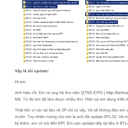
Vậy là tôi update:
Hi em,
Anh hiểu rồi. Em có ủng hộ thư viện QTNS iCPO (
http://kinhc
Mã. Từ đó em đã làm được nhiều thứ. Hiện tại em đang triển 
Thật tiếc vì các tài liệu về 3P chỉ có vậy. Và sẽ không đâu em 
muốn. Tuy nhiên mừng cho em là anh đã update BTL33. Và nó
kỹ thêm, em có nói đến KPI. Em vào update tiếp tài liệu ở BT