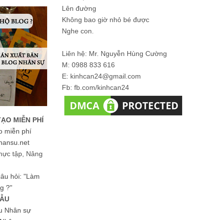
Lên đường
Không bao giờ nhỏ bé được
Nghe con.
Liên hệ: Mr. Nguyễn Hùng Cường
M: 0988 833 616
E: kinhcan24@gmail.com
Fb: fb.com/kinhcan24
TẠO MIỄN PHÍ
o miễn phí
hansu.net
hực tập, Nâng
 câu hỏi: "Làm
g ?"
MẪU
ệu Nhân sự