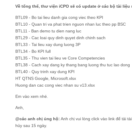
Về tổng thể, thư viện iCPO sẽ có update ở các bộ tài liệu 
BTL09 - Bo tai lieu danh gia cong viec theo KPI
BTL10 - Quan tri va phat trien nguon nhan luc theo pp BSC
BTL11 - Ban demo tu dien nang luc
BTL29 - Cac loai quy dinh quyet dinh chinh sach
BTL33 - Tai lieu xay dung luong 3P
BTL34 - Bo KPI full
BTL35 - Thu vien tai lieu ve Core Competencies
BTL38 - Cach xay dang ky thang bang luong thu tuc lao dong
BTL40 - Quy trinh xay dung KPI
HT QTNS Google, Microsoft.xlsx
Huong dan cac cong viec nhan su v13.xlsx
Em vào xem nhé.
Anh,
@các anh chị ủng hộ:
Anh chị vui lòng click vào link để tải tà
hủy sau 15 ngày.