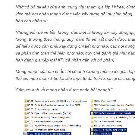
Nhờ có bộ tài liệu của anh, cũng như tham gia lớp Hrfree, cùng
viên mà em hoàn thành được việc xây dựng
nội quy lao động
,
báo cáo nhân sự……
Nhưng vấn đề về tiền lương, đặc biệt là lương 3P, xây dựng qu
lương, thưởng theo tháng, quý, năm thì em rất muốn được t
để hiểu được cần phải xây dựng chi tiết như nào, các nội dung
và phần tính toán thể hiện như nào, quy chế đánh giá như n
hạn đánh giá xếp loại KPI cá nhân gắn với bộ phận)
Mong muốn của em chắc chỉ có anh Cường mới có lời giải đáp
thể xin mua thêm 1 bộ tài liệu thực tế đã triển khai tại các côn
Cảm ơn anh và mong nhận được phản hồi từ anh.
"