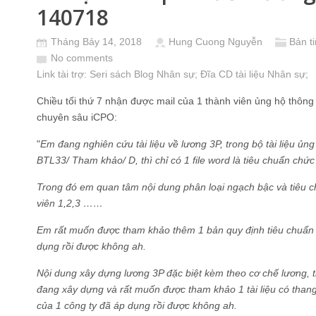
140718
Tháng Bảy 14, 2018
Hung Cuong Nguyễn
Bản t
No comments
Link tài trợ:
Seri sách Blog Nhân sự
; Đĩa CD
tài liệu Nhân sự
;
Chiều tối thứ 7 nhận được mail của 1 thành viên ủng hộ thông
chuyên sâu iCPO:
"
Em đang nghiên cứu tài liệu về lương 3P, trong bộ tài liệu ủng
BTL33/ Tham khảo/ D, thì chỉ có 1 file word là tiêu chuẩn chức
Trong đó em quan tâm nội dung phân loại ngạch bậc và tiêu 
viên 1,2,3 ……
Em rất muốn được tham khảo thêm 1 bản quy định tiêu chuẩn 
dụng rồi được không ah.
Nội dung xây dựng lương 3P đặc biệt kèm theo cơ chế lương, 
đang xây dựng và rất muốn được tham khảo 1 tài liệu có than
của 1 công ty đã áp dụng rồi được không ah.