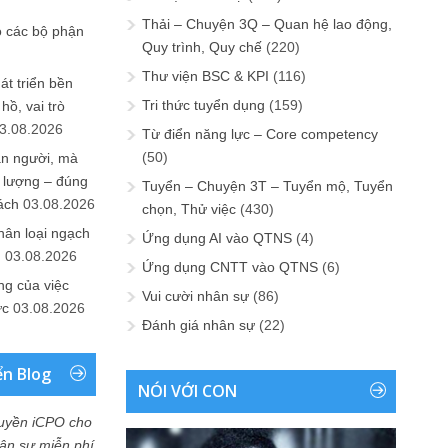
Thải – Chuyện 3Q – Quan hệ lao động,
o các bộ phận
Quy trình, Quy chế
(220)
Thư viện BSC & KPI
(116)
át triển bền
Tri thức tuyển dụng
(159)
ồ, vai trò
3.08.2026
Từ điển năng lực – Core competency
(50)
ần người, mà
 lượng – đúng
Tuyển – Chuyện 3T – Tuyển mộ, Tuyển
ách
03.08.2026
chọn, Thử việc
(430)
hân loại ngạch
Ứng dụng AI vào QTNS
(4)
n
03.08.2026
Ứng dụng CNTT vào QTNS
(6)
ng của việc
Vui cười nhân sự
(86)
ức
03.08.2026
Đánh giá nhân sự
(22)
ển Blog
NÓI VỚI CON
uyền iCPO cho
Nhân sự miễn phí