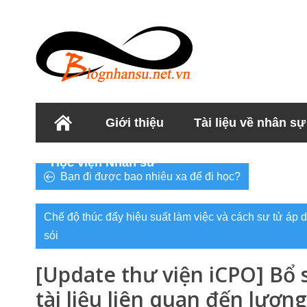
Giới thiệu
Tài liệu về nhân sự
Học viện Nhân sư
Bạn đi được bao nhiêu xa để đi học?
Chế độ thúc đẩy hiệu suất làm việc và cách sư tử áp 
sói
[Update thư viện iCPO] Bổ
tài liệu liên quan đến lươn