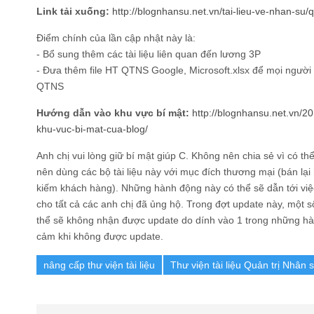
Link tải xuống:
http://blognhansu.net.vn/tai-lieu-ve-nhan-su/
Điểm chính của lần cập nhật này là:
- Bổ sung thêm các tài liệu liên quan đến lương 3P
- Đưa thêm file HT QTNS Google, Microsoft.xlsx để mọi người 
QTNS
Hướng dẫn vào khu vực bí mật:
http://blognhansu.net.vn/
khu-vuc-bi-mat-cua-blog/
Anh chị vui lòng giữ bí mật giúp C. Không nên chia sẻ vì có t
nên dùng các bộ tài liệu này với mục đích thương mại (bán lại
kiếm khách hàng). Những hành động này có thể sẽ dẫn tới vi
cho tất cả các anh chị đã ủng hộ. Trong đợt update này, một 
thể sẽ không nhận được update do dính vào 1 trong những hà
cảm khi không được update.
nâng cấp thư viện tài liệu
Thư viện tài liệu Quản trị Nhân