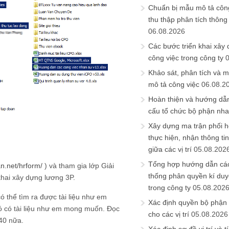
Chuẩn bị mẫu mô tả công
thu thập phân tích thông 
06.08.2026
Các bước triển khai xây
công việc trong công ty
Khảo sát, phân tích và m
mô tả công việc
06.08.2
Hoàn thiện và hướng dẫ
cấu tổ chức bộ phận nh
Xây dựng ma trận phối h
thực hiện, nhận thông t
giữa các vị trí
05.08.202
Tổng hợp hướng dẫn cá
an.net/hrform/
) và tham gia lớp Giải
thống phân quyền kí duyệ
khai xây dựng lương 3P.
trong công ty
05.08.202
có thể tìm ra được tài liệu như em
Xác định quyền bộ phận
 có tài liệu như em mong muốn. Đọc
cho các vị trí
05.08.2026
L40 nữa.