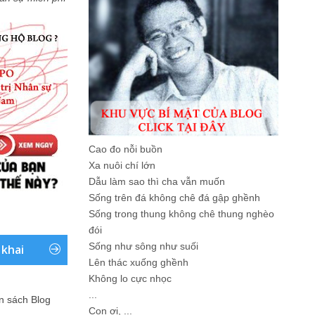
Cao đo nỗi buồn
Xa nuôi chí lớn
Dẫu làm sao thì cha vẫn muốn
Sống trên đá không chê đá gập ghềnh
Sống trong thung không chê thung nghèo
đói
Sống như sông như suối
 khai
Lên thác xuống ghềnh
Không lo cực nhọc
...
ản sách Blog
Con ơi, ...