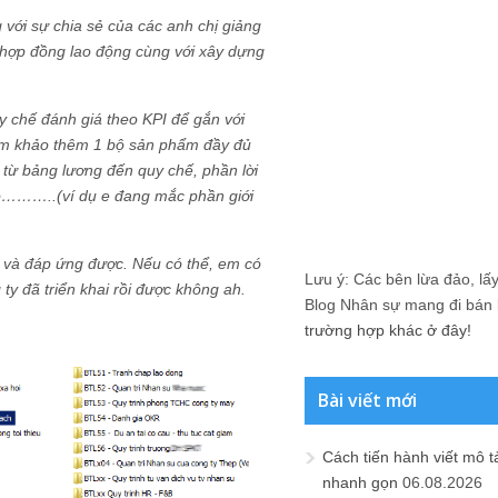
 với sự chia sẻ của các anh chị giảng
 hợp đồng lao động cùng với xây dựng
y chế đánh giá theo KPI để gắn với
ham khảo thêm 1 bộ sản phẩm đầy đủ
 từ bảng lương đến quy chế, phần lời
ào………..(ví dụ e đang mắc phần giới
 và đáp ứng được. Nếu có thể, em có
Lưu ý: Các bên lừa đảo, lấy 
g ty đã triển khai rồi được không ah.
Blog Nhân sự mang đi bán lạ
trường hợp khác ở đây!
Bài viết mới
Cách tiến hành viết mô t
nhanh gọn
06.08.2026