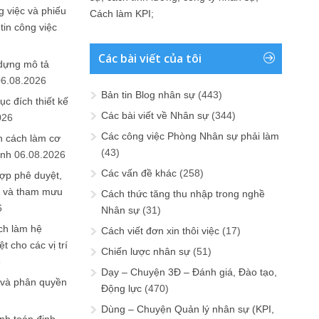
 việc và phiếu
Cách làm KPI
;
tin công việc
Các bài viết của tôi
 dựng mô tả
06.08.2026
Bản tin Blog nhân sự
(443)
ục đích thiết kế
Các bài viết về Nhân sự
(344)
026
Các công việc Phòng Nhân sự phải làm
n cách làm cơ
(43)
anh
06.08.2026
Các vấn đề khác
(258)
ợp phê duyệt,
in và tham mưu
Cách thức tăng thu nhập trong nghề
6
Nhân sự
(31)
ch làm hệ
Cách viết đơn xin thôi việc
(17)
t cho các vị trí
Chiến lược nhân sự
(51)
6
Dạy – Chuyện 3Đ – Đánh giá, Đào tạo,
 và phân quyền
Động lực
(470)
Dùng – Chuyện Quản lý nhân sự (KPI,