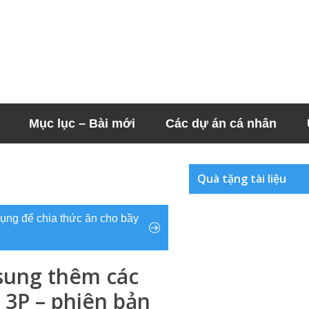
Mục lục – Bài mới
Các dự án cá nhân
Quà tặng tài liệu
dụng để chia thức ăn cho bầy
 sung thêm các
g 3P – phiên bản