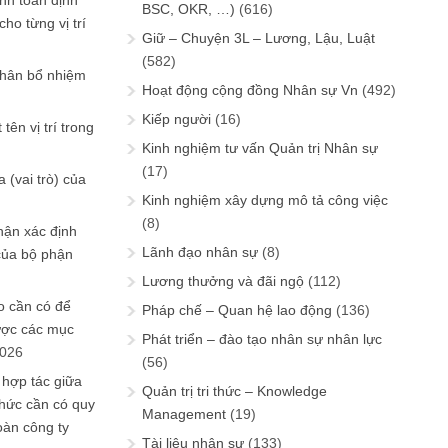
ính toán định
BSC, OKR, …)
(616)
ho từng vị trí
Giữ – Chuyện 3L – Lương, Lậu, Luật
(582)
phân bổ nhiệm
Hoạt động cộng đồng Nhân sự Vn
(492)
Kiếp người
(16)
tên vị trí trong
Kinh nghiệm tư vấn Quản trị Nhân sự
(17)
 (vai trò) của
Kinh nghiệm xây dựng mô tả công việc
(8)
hận xác định
Lãnh đạo nhân sự
(8)
của bộ phận
Lương thưởng và đãi ngộ
(112)
 cần có để
Pháp chế – Quan hệ lao động
(136)
ược các mục
Phát triển – đào tạo nhân sự nhân lực
2026
(56)
 hợp tác giữa
Quản trị tri thức – Knowledge
chức cần có quy
Management
(19)
oàn công ty
Tài liệu nhân sự
(133)