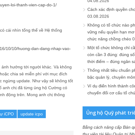
04.08.2026
quyen-loi-thanh-vien-cap-do-1/
Cách xác định quyền ch
03.08.2026
Không có tổ chức nào ph
có cái nhìn tổng thể về Hệ thống
vững nếu quyền hạn mơ h
chức năng chồng chéo
0
Một tổ chức không chỉ c
2016/10/10/huong-dan-dang-nhap-vao-
còn cần 3 đúng: đúng số
thời điểm – đúng ngân s
hể ảnh hưởng tới người khác. Và không
Thống nhất tiêu chuẩn p
 hoặc chia sẻ miễn phí với mục đích
bậc quản lý, chuyên mô
ệc ngừng update. Như vậy sẽ không tốt
Ví dụ điển hình thành cô
số anh chị đã từng ủng hộ Cường có
chuyển đổi cơ cấu tổ ch
nh động trên. Mong anh chị thông
Ủng hộ Quỹ phát tri
 sự iCPO
update icpo
Bằng cách nâng cấp Bản q
thư viện tài liệu Quản trị 