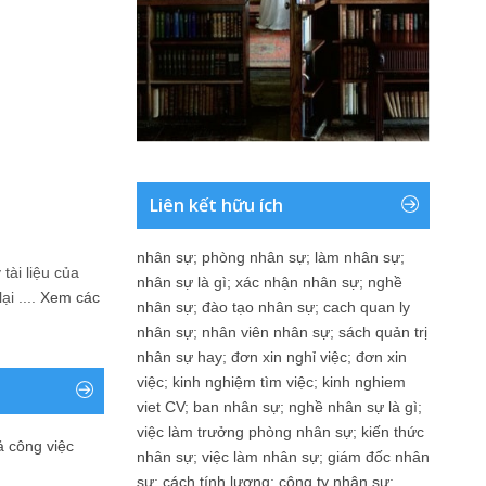
Liên kết hữu ích
nhân sự
;
phòng nhân sự
;
làm nhân sự
;
tài liệu của
nhân sự là gì
;
xác nhận nhân sự
;
nghề
i ....
Xem các
nhân sự
;
đào tạo nhân sự
;
cach quan ly
nhân sự
;
nhân viên nhân sự
;
sách quản trị
nhân sự hay
;
đơn xin nghỉ việc
;
đơn xin
việc
;
kinh nghiệm tìm việc
;
kinh nghiem
viet CV
;
ban nhân sự
;
nghề nhân sự là gì
;
việc làm trưởng phòng nhân sự
;
kiến thức
ả công việc
nhân sự
;
việc làm nhân sự
;
giám đốc nhân
sự
;
cách tính lương
;
công ty nhân sự
;