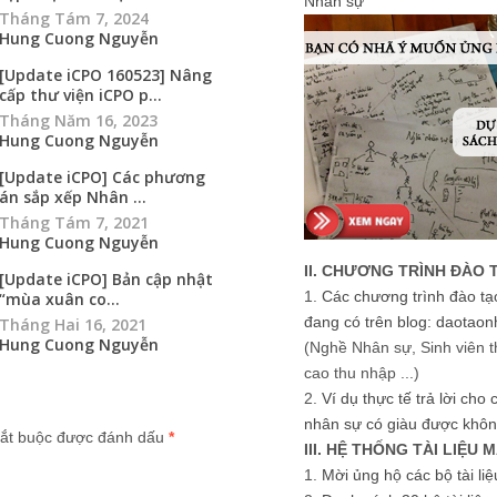
Nhân sự
Tháng Tám 7, 2024
Hung Cuong Nguyễn
[Update iCPO 160523] Nâng
cấp thư viện iCPO p...
Tháng Năm 16, 2023
Hung Cuong Nguyễn
[Update iCPO] Các phương
án sắp xếp Nhân ...
Tháng Tám 7, 2021
Hung Cuong Nguyễn
II. CHƯƠNG TRÌNH ĐÀO 
[Update iCPO] Bản cập nhật
1.
Các chương trình đào tạ
“mùa xuân co...
đang có trên blog: daotaon
Tháng Hai 16, 2021
Hung Cuong Nguyễn
(Nghề Nhân sự, Sinh viên t
cao thu nhập ...)
2.
Ví dụ thực tế trả lời cho
nhân sự có giàu được khôn
ắt buộc được đánh dấu
*
III. HỆ THỐNG TÀI LIỆU 
1.
Mời ủng hộ các bộ tài li