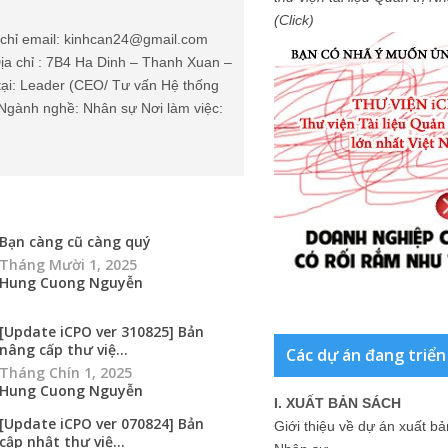
(Click)
chỉ email: kinhcan24@gmail.com
ịa chỉ : 7B4 Ha Dinh – Thanh Xuan –
tại: Leader (CEO/ Tư vấn Hệ thống
Ngành nghề: Nhân sự Nơi làm việc:
Bạn càng cũ càng quý
Tháng Mười 1, 2025
Hung Cuong Nguyễn
[Update iCPO ver 310825] Bản
nâng cấp thư việ...
Các dự án đang triển
Tháng Chín 1, 2025
Hung Cuong Nguyễn
I. XUẤT BẢN SÁCH
[Update iCPO ver 070824] Bản
Giới thiệu về dự án xuất b
cập nhật thư việ...