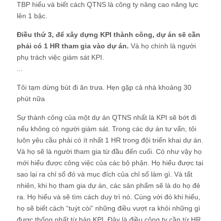
TBP hiểu và biết cách QTNS là công ty nâng cao năng lực
lên 1 bậc.
Điều thứ 3, để xây dựng KPI thành công, dự án sẽ cần
phải có 1 HR tham gia vào dự án.
Và họ chính là người
phụ trách việc giám sát KPI.
...
Tôi tạm dừng bút đi ăn trưa. Hẹn gặp cả nhà khoảng 30
phút nữa
Sự thành công của một dự án QTNS nhất là KPI sẽ bớt đi
nếu không có người giám sát. Trong các dự án tư vấn, tôi
luôn yêu cầu phải có ít nhất 1 HR trong đội triển khai dự án.
Và họ sẽ là người tham gia từ đầu đến cuối. Có như vậy họ
mới hiểu được công việc của các bộ phận. Họ hiểu được tại
sao lại ra chỉ số đó và mục đích của chỉ số làm gì. Và tất
nhiên, khi họ tham gia dự án, các sản phẩm sẽ là do họ đẻ
ra. Họ hiểu và sẽ tìm cách duy trì nó. Cùng với đó khi hiểu,
họ sẽ biết cách “tuýt còi” những điều vượt ra khỏi những gì
được thống nhất từ bản KPI. Đây là điều công ty cần từ HR.