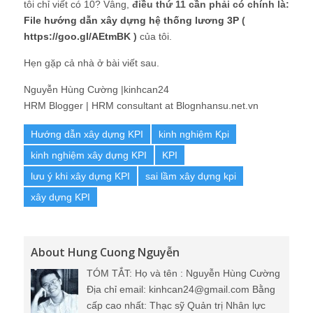
tôi chỉ viết có 10? Vâng,
điều thứ 11 cần phải có chính là:
File hướng dẫn xây dựng hệ thống lương 3P
(
https://goo.gl/AEtmBK
)
của tôi.
Hẹn gặp cả nhà ở bài viết sau.
Nguyễn Hùng Cường |kinhcan24
HRM Blogger | HRM consultant at Blognhansu.net.vn
Hướng dẫn xây dựng KPI
kinh nghiệm Kpi
kinh nghiệm xây dựng KPI
KPI
lưu ý khi xây dựng KPI
sai lầm xây dựng kpi
xây dựng KPI
About Hung Cuong Nguyễn
TÓM TẮT: Họ và tên : Nguyễn Hùng Cường
Địa chỉ email: kinhcan24@gmail.com Bằng
cấp cao nhất: Thạc sỹ Quản trị Nhân lực