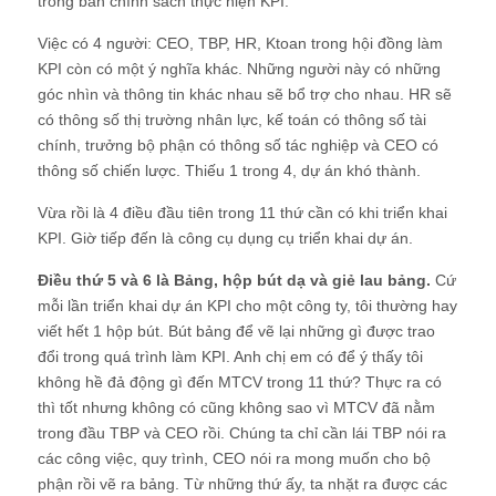
trong bản chính sách thực hiện KPI.
Việc có 4 người: CEO, TBP, HR, Ktoan trong hội đồng làm
KPI còn có một ý nghĩa khác. Những người này có những
góc nhìn và thông tin khác nhau sẽ bổ trợ cho nhau. HR sẽ
có thông số thị trường nhân lực, kế toán có thông số tài
chính, trưởng bộ phận có thông số tác nghiệp và CEO có
thông số chiến lược. Thiếu 1 trong 4, dự án khó thành.
Vừa rồi là 4 điều đầu tiên trong 11 thứ cần có khi triển khai
KPI. Giờ tiếp đến là công cụ dụng cụ triển khai dự án.
Điều thứ 5 và 6 là Bảng, hộp bút dạ và giẻ lau bảng.
Cứ
mỗi lần triển khai dự án KPI cho một công ty, tôi thường hay
viết hết 1 hộp bút. Bút bảng để vẽ lại những gì được trao
đổi trong quá trình làm KPI. Anh chị em có để ý thấy tôi
không hề đả động gì đến MTCV trong 11 thứ? Thực ra có
thì tốt nhưng không có cũng không sao vì MTCV đã nằm
trong đầu TBP và CEO rồi. Chúng ta chỉ cần lái TBP nói ra
các công việc, quy trình, CEO nói ra mong muốn cho bộ
phận rồi vẽ ra bảng. Từ những thứ ấy, ta nhặt ra được các