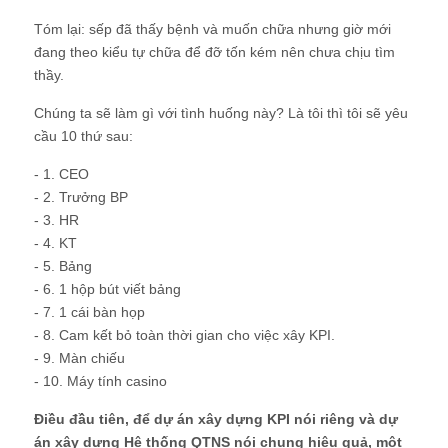
Tóm lại: sếp đã thấy bệnh và muốn chữa nhưng giờ mới
đang theo kiểu tự chữa để đỡ tốn kém nên chưa chịu tìm
thầy.
Chúng ta sẽ làm gì với tình huống này? Là tôi thì tôi sẽ yêu
cầu 10 thứ sau:
- 1. CEO
- 2. Trưởng BP
- 3. HR
- 4. KT
- 5. Bảng
- 6. 1 hộp bút viết bảng
- 7. 1 cái bàn họp
- 8. Cam kết bỏ toàn thời gian cho việc xây KPI.
- 9. Màn chiếu
- 10. Máy tính casino
Điều đầu tiên, để dự án xây dựng KPI nói riêng và dự
án xây dựng Hệ thống QTNS nói chung hiệu quả, một