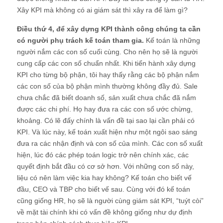
Xây KPI mà không có ai giám sát thì xây ra để làm gì?
Điều thứ 4, để xây dựng KPI thành công chúng ta cần
có người phụ trách kế toán tham gia.
Kế toán là những
người nắm các con số cuối cùng. Cho nên họ sẽ là người
cung cấp các con số chuẩn nhất. Khi tiến hành xây dựng
KPI cho từng bộ phận, tôi hay thấy rằng các bộ phận nắm
các con số của bộ phận mình thường không đầy đủ. Sale
chưa chắc đã biết doanh số, sản xuất chưa chắc đã nắm
được các chi phí. Họ hay đưa ra các con số ước chừng,
khoảng. Có lẽ đấy chính là vấn đề tại sao lại cần phải có
KPI. Và lúc này, kế toán xuất hiện như một ngôi sao sáng
đưa ra các nhận định và con số của mình. Các con số xuất
hiện, lúc đó các phép toán logic trở nên chính xác, các
quyết định bắt đầu có cơ sở hơn. Với những con số này,
liệu có nên làm việc kia hay không? Kế toán cho biết vế
đầu, CEO và TBP cho biết vế sau. Cùng với đó kế toán
cũng giống HR, họ sẽ là người cùng giám sát KPI, “tuýt còi”
về mặt tài chính khi có vấn đề không giống như dự định