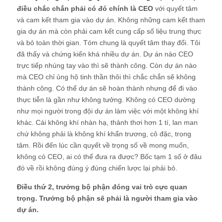
điều chắc chắn phải có đó chính là CEO
với quyết tâm
và cam kết tham gia vào dự án. Không những cam kết tham
gia dự án mà còn phải cam kết cung cấp số liệu trung thực
và bỏ toàn thời gian. Tóm chung là quyết tâm thay đổi. Tôi
đã thấy và chứng kiến khá nhiều dự án. Dự án nào CEO
trực tiếp nhúng tay vào thì sẽ thành công. Còn dự án nào
mà CEO chỉ ủng hộ tinh thần thôi thì chắc chắn sẽ không
thành công. Có thể dự án sẽ hoàn thành nhưng để đi vào
thực tiễn là gần như không tưởng. Không có CEO dường
như mọi người trong đội dự án làm việc với một không khí
khác. Cái không khí nhàn hạ, thảnh thơi hơn 1 tí, lan man
chứ không phải là không khí khẩn trương, cô đặc, trọng
tâm. Rồi đến lúc cần quyết về trọng số về mong muốn,
không có CEO, ai có thể đưa ra được? Bốc tạm 1 số ở đâu
đó về rồi không đúng ý đúng chiến lược lại phải bỏ.
Điều thứ 2, trưởng bộ phận đóng vai trò cực quan
trọng. Trưởng bộ phận sẽ phải là người tham gia vào
dự án.