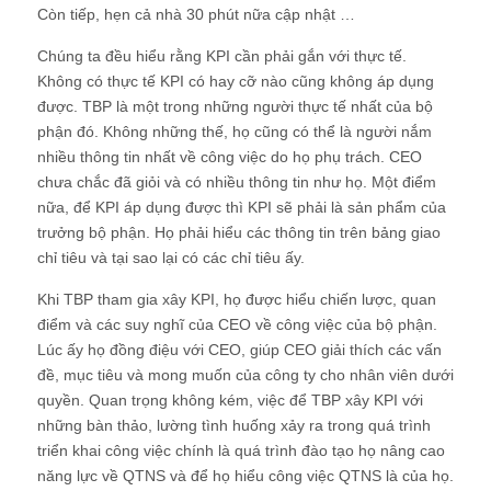
Còn tiếp, hẹn cả nhà 30 phút nữa cập nhật …
Chúng ta đều hiểu rằng KPI cần phải gắn với thực tế.
Không có thực tế KPI có hay cỡ nào cũng không áp dụng
được. TBP là một trong những người thực tế nhất của bộ
phận đó. Không những thế, họ cũng có thể là người nắm
nhiều thông tin nhất về công việc do họ phụ trách. CEO
chưa chắc đã giỏi và có nhiều thông tin như họ. Một điểm
nữa, để KPI áp dụng được thì KPI sẽ phải là sản phẩm của
trưởng bộ phận. Họ phải hiểu các thông tin trên bảng giao
chỉ tiêu và tại sao lại có các chỉ tiêu ấy.
Khi TBP tham gia xây KPI, họ được hiểu chiến lược, quan
điểm và các suy nghĩ của CEO về công việc của bộ phận.
Lúc ấy họ đồng điệu với CEO, giúp CEO giải thích các vấn
đề, mục tiêu và mong muốn của công ty cho nhân viên dưới
quyền. Quan trọng không kém, việc để TBP xây KPI với
những bàn thảo, lường tình huống xảy ra trong quá trình
triển khai công việc chính là quá trình đào tạo họ nâng cao
năng lực về QTNS và để họ hiểu công việc QTNS là của họ.