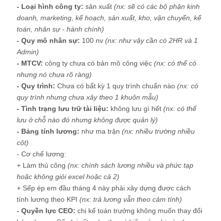
- Loại hình công ty:
sản xuất
(nx: sẽ có các bộ phận kinh
doanh, marketing, kế hoạch, sản xuất, kho, vận chuyển, kế
toán, nhân sự - hành chính)
- Quy mô nhân sự:
100 nv
(nx: như vậy cần có 2HR và 1
Admin)
- MTCV:
công ty chưa có bản mô công việc
(nx: có thể có
nhưng nó chưa rõ ràng)
- Quy trình:
Chưa có bất kỳ 1 quy trình chuẩn nào
(nx: có
quy trình nhưng chưa xây theo 1 khuôn mẫu)
- Tình trạng lưu trữ tài liệu:
không lưu gì hết
(nx: có thể
lưu ở chỗ nào đó nhưng không được quản lý)
- Bảng tính lương:
như ma trận
(nx: nhiều trường nhiều
cột)
- Cơ chế lương:
+ Làm thủ công
(nx: chính sách lương nhiều và phức tạp
hoặc không giỏi excel hoặc cả 2)
+ Sếp ép em đầu tháng 4 này phải xây dựng được cách
tính lương theo KPI
(nx: trả lương vẫn theo cảm tính)
- Quyền lực CEO:
chị kế toán trưởng không muốn thay đổi