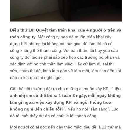
Điều thứ 10: Quyết tâm triển khai của 4 người ở trên và
toàn công ty.
Một công ty nào đó muốn triển khai xây
dựng KPI nhưng lại không có thời gian để làm thì có cố
cũng không thể thành công. Với bản thân, tôi hay yêu cầu
công ty đối tác sẽ phải sắp xếp họp các trưởng bộ phận và
xác định với họ tinh thần làm việc: Hãy cứ làm đi, sai thì
sửa, chửa thì đẻ, lành làm gáo vỡ làm môi, làm cho đến khi
nào ra kết quả thì nghỉ ngơi.
Câu hỏi tôi thường đặt ra cho những ai muốn xây KPI: “
liệu
anh chị em có thể bỏ ra 1 tuần 3 ngày, mỗi ngày không
làm gì ngoài việc xây dựng KPI và ngồi thông trưa
không nghỉ đến chiều tối?
”. Nếu họ nói “sẵn sàng”. Lúc
đó tôi mới thấy dự án có chút le lói thành công.
Mọi người có ai đọc đến đây thắc mắc: tiêu đề là 11 thứ mà