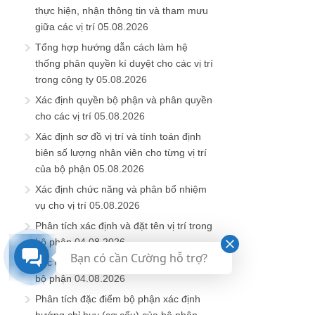
thực hiện, nhận thông tin và tham mưu
giữa các vị trí
05.08.2026
Tổng hợp hướng dẫn cách làm hệ
thống phân quyền kí duyệt cho các vị trí
trong công ty
05.08.2026
Xác định quyền bộ phận và phân quyền
cho các vị trí
05.08.2026
Xác định sơ đồ vị trí và tính toán định
biên số lượng nhân viên cho từng vị trí
của bộ phận
05.08.2026
Xác định chức năng và phân bổ nhiệm
vụ cho vị trí
05.08.2026
Phân tích xác định và đặt tên vị trí trong
bộ phận
04.08.2026
Bạn có cần Cường hỗ trợ?
Xác định mục đích sinh ra (vai trò) của
bộ phận
04.08.2026
Phân tích đặc điểm bộ phận xác định
hướng chỉ huy (cơ cấu) của bộ phận