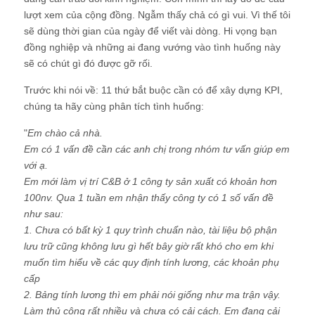
lượt xem của cộng đồng. Ngẫm thấy chả có gì vui. Vì thế tôi
sẽ dùng thời gian của ngày để viết vài dòng. Hi vọng bạn
đồng nghiệp và những ai đang vướng vào tình huống này
sẽ có chút gì đó được gỡ rối.
Trước khi nói về: 11 thứ bắt buộc cần có để xây dựng KPI,
chúng ta hãy cùng phân tích tình huống:
"
Em chào cả nhà.
Em có 1 vấn đề cần các anh chị trong nhóm tư vấn giúp em
với ạ.
Em mới làm vị trí C&B ở 1 công ty sản xuất có khoản hơn
100nv. Qua 1 tuần em nhận thấy công ty có 1 số vấn đề
như sau:
1. Chưa có bất kỳ 1 quy trình chuẩn nào, tài liệu bộ phận
lưu trữ cũng không lưu gì hết bây giờ rất khó cho em khi
muốn tìm hiểu về các quy định tính lương, các khoản phụ
cấp
2. Bảng tính lương thì em phải nói giống như ma trận vậy.
Làm thủ công rất nhiều và chưa có cải cách. Em đang cải