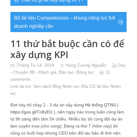
Bộ tài liệu Competencies – khung năng lực full
doanh nghiệp cần
11 thứ bắt buộc cần có để
xây dựng KPI
Tháng Tư 14, 2018
Hung Cuong Nguyễn
Dạy
- Chuyện 3Đ - Đánh giá, Đào tạo, Động lực
11
comments
Link tài trợ:
Seri sách Blog Nhân sự
; Đĩa CD
tài liệu Nhân
sự
;
Đợt này tôi chạy 2 - 3 dự án xây dựng
Hệ thống QTNS
(
https://goo.gl/Tn8xEU
), nên ngày nào trong tuần cũng làm
từ 9h sáng đến tầm 5h chiều. Nhiều lúc tôi cùng đội dự án
làm xuyên trưa (cho xong). Đáng ra thứ 7 (hôm nay) tôi
cũng có buổi họp nhưng CEO bên đối tác bận đi tỉnh nên