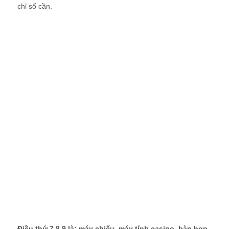
chỉ số cần.
Điều thứ 7,8,9 là: máy chiếu, máy tính casino, bàn họp.