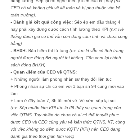
bảng lương. Sếp lại rất nghe theo ý kiến của chị này
(nx:
CEO có vẻ không giỏi về kế toán và bị phụ thuộc vào kế
toán trưởng).
- Đánh giá kết quả công việc:
Sếp ép em đầu tháng 4
này phải xây dựng được cách tính lương theo KPI
(nx: Hệ
thống đánh giá có thể vẫn còn đang cảm tính và chưa công
bằng)
- BHXH:
Bảo hiểm thì tứ tung
(nx: tức là vẫn có tình trạng
người được đóng BH người thì không. Cần xem lại chính
sách đóng BHXH)
- Quan điểm của CEO về QTNS:
+ Những người làm phòng nhân sự thay đổi liên tục
+ Phòng nhân sự chỉ có em với 1 bạn sn 94 cũng mới vào
làm
+ Làm ở đây toàn 7, 8h tối mới về. Về sớm sếp lại soi
(nx: Sếp muốn làm KPI tức là đã thấy sự quan trọng của
việc QTNS. Tuy nhiên do chưa có ai có thể thuyết phục
được CEO và CEO cũng yếu về kiến thức QTNS, KT, cùng
với việc không đo đếm được KQTV (KPI) nên CEO đang
đánh giá theo thời gian làm việc)