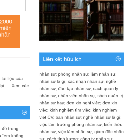
Liên kết hữu ích
nhân sự
;
phòng nhân sự
;
làm nhân sự
;
tài liệu của
nhân sự là gì
;
xác nhận nhân sự
;
nghề
i ....
Xem các
nhân sự
;
đào tạo nhân sự
;
cach quan ly
nhân sự
;
nhân viên nhân sự
;
sách quản trị
nhân sự hay
;
đơn xin nghỉ việc
;
đơn xin
việc
;
kinh nghiệm tìm việc
;
kinh nghiem
viet CV
;
ban nhân sự
;
nghề nhân sự là gì
;
việc làm trưởng phòng nhân sự
;
kiến thức
 đề trong
nhân sự
;
việc làm nhân sự
;
giám đốc nhân
n “em không
sự
;
cách tính lương
;
công ty nhân sự
;