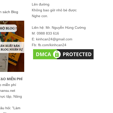
Lên đường
Không bao giờ nhỏ bé được
ản sách Blog
Nghe con.
Liên hệ: Mr. Nguyễn Hùng Cường
M: 0988 833 616
E: kinhcan24@gmail.com
Fb: fb.com/kinhcan24
TẠO MIỄN PHÍ
o miễn phí
hansu.net
hực tập, Nâng
 câu hỏi: "Làm