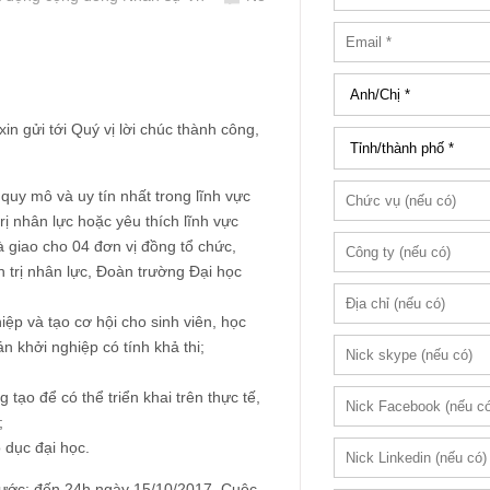
in gửi tới Quý vị lời chúc thành công,
quy mô và uy tín nhất trong lĩnh vực
ị nhân lực hoặc yêu thích lĩnh vực
à giao cho 04 đơn vị đồng tổ chức,
trị nhân lực, Đoàn trường Đại học
iệp và tạo cơ hội cho sinh viên, học
án khởi nghiệp có tính khả thi;
tạo để có thể triển khai trên thực tế,
;
 dục đại học.
ả nước: đến 24h ngày 15/10/2017, Cuộc