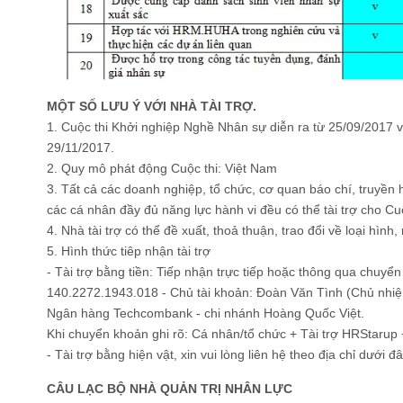
MỘT SỐ LƯU Ý VỚI NHÀ TÀI TRỢ.
1. Cuộc thi Khởi nghiệp Nghề Nhân sự diễn ra từ 25/09/2017 và
29/11/2017.
2. Quy mô phát động Cuộc thi: Việt Nam
3. Tất cả các doanh nghiệp, tổ chức, cơ quan báo chí, truyền 
các cá nhân đầy đủ năng lực hành vi đều có thể tài trợ cho C
4. Nhà tài trợ có thể đề xuất, thoả thuận, trao đổi về loại hình, 
5. Hình thức tiêp nhận tài trợ
- Tài trợ bằng tiền: Tiếp nhận trực tiếp hoặc thông qua chuyển
140.2272.1943.018 - Chủ tài khoản: Đoàn Văn Tình (Chủ nhiệ
Ngân hàng Techcombank - chi nhánh Hoàng Quốc Việt.
Khi chuyển khoản ghi rõ: Cá nhân/tổ chức + Tài trợ HRStarup 
- Tài trợ bằng hiện vật, xin vui lòng liên hệ theo địa chỉ dưới đâ
CÂU LẠC BỘ NHÀ QUẢN TRỊ NHÂN LỰC