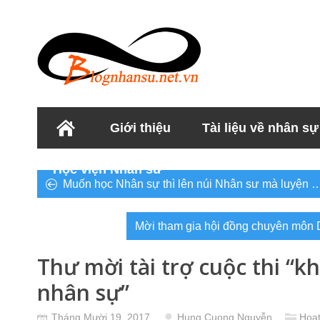
Giới thiệu
Tài liệu về nhân sự
Học viện Nhân sư
Muốn học Nhân sự thì lên núi Nhân sư mà luyện 
Mời tham gia hội đồng chuyên môn
Thư mời tài trợ cuộc thi “k
nhân sự”
Tháng Mười 19, 2017
Hung Cuong Nguyễn
Hoạt