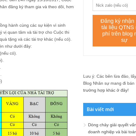
 nhân đăng ký tham gia và theo dõi, hơn
đồng hành cùng các sự kiện vì sinh
 vị quan tâm và tài trợ cho Cuộc thi
 quà tặng và các tài trợ khác (nếu có).
iện như dưới đây:
(nếu có).
).
.
.
Lưu ý: Các bên lừa đảo, lấy 
ể)
Blog Nhân sự mang đi bán lạ
trường hợp khác ở đây!
Bài viết mới
Dòng chảy giải quyết vấn
doanh nghiệp và bài toá