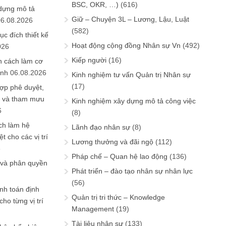
BSC, OKR, …)
(616)
 dựng mô tả
Giữ – Chuyện 3L – Lương, Lậu, Luật
06.08.2026
(582)
ục đích thiết kế
Hoạt động cộng đồng Nhân sự Vn
(492)
026
Kiếp người
(16)
n cách làm cơ
anh
06.08.2026
Kinh nghiệm tư vấn Quản trị Nhân sự
(17)
ợp phê duyệt,
in và tham mưu
Kinh nghiệm xây dựng mô tả công việc
6
(8)
ch làm hệ
Lãnh đạo nhân sự
(8)
t cho các vị trí
Lương thưởng và đãi ngộ
(112)
6
Pháp chế – Quan hệ lao động
(136)
 và phân quyền
Phát triển – đào tạo nhân sự nhân lực
(56)
ính toán định
Quản trị tri thức – Knowledge
ho từng vị trí
Management
(19)
Tài liệu nhân sự
(133)