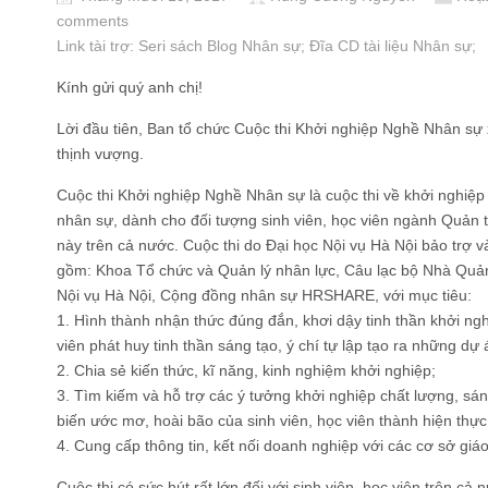
comments
Link tài trợ:
Seri sách Blog Nhân sự
; Đĩa CD
tài liệu Nhân sự
;
Kính gửi quý anh chị!
Lời đầu tiên, Ban tổ chức Cuộc thi Khởi nghiệp Nghề Nhân sự x
thịnh vượng.
Cuộc thi Khởi nghiệp Nghề Nhân sự là cuộc thi về khởi nghiệp 
nhân sự, dành cho đối tượng sinh viên, học viên ngành Quản tr
này trên cả nước. Cuộc thi do Đại học Nội vụ Hà Nội bảo trợ v
gồm: Khoa Tổ chức và Quản lý nhân lực, Câu lạc bộ Nhà Quản 
Nội vụ Hà Nội, Cộng đồng nhân sự HRSHARE, với mục tiêu:
1. Hình thành nhận thức đúng đắn, khơi dậy tinh thần khởi ngh
viên phát huy tinh thần sáng tạo, ý chí tự lập tạo ra những dự 
2. Chia sẻ kiến thức, kĩ năng, kinh nghiệm khởi nghiệp;
3. Tìm kiếm và hỗ trợ các ý tưởng khởi nghiệp chất lượng, sáng 
biến ước mơ, hoài bão của sinh viên, học viên thành hiện thực
4. Cung cấp thông tin, kết nối doanh nghiệp với các cơ sở giáo
Cuộc thi có sức hút rất lớn đối với sinh viên, học viên trên c