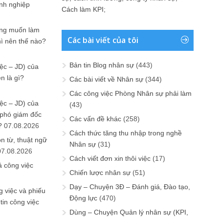
anh nghiệp
Cách làm KPI
;
ưng muốn làm
Các bài viết của tôi
hì nên thế nào?
Bản tin Blog nhân sự
(443)
ệc – JD) của
n là gì?
Các bài viết về Nhân sự
(344)
Các công việc Phòng Nhân sự phải làm
ệc – JD) của
(43)
 phó giám đốc
Các vấn đề khác
(258)
?
07.08.2026
Cách thức tăng thu nhập trong nghề
n từ, thuật ngữ
Nhân sự
(31)
07.08.2026
Cách viết đơn xin thôi việc
(17)
ả công việc
Chiến lược nhân sự
(51)
Dạy – Chuyện 3Đ – Đánh giá, Đào tạo,
 việc và phiếu
Động lực
(470)
tin công việc
Dùng – Chuyện Quản lý nhân sự (KPI,