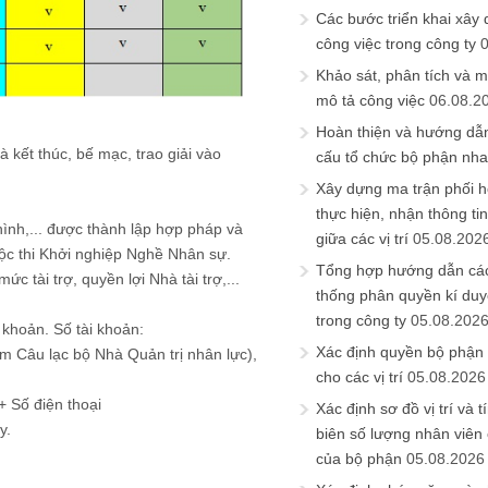
Các bước triển khai xây
công việc trong công ty
Khảo sát, phân tích và m
mô tả công việc
06.08.2
Hoàn thiện và hướng dẫ
 kết thúc, bế mạc, trao giải vào
cấu tổ chức bộ phận nh
Xây dựng ma trận phối h
thực hiện, nhận thông t
hình,... được thành lập hợp pháp và
giữa các vị trí
05.08.202
uộc thi Khởi nghiệp Nghề Nhân sự.
Tổng hợp hướng dẫn cá
mức tài trợ, quyền lợi Nhà tài trợ,...
thống phân quyền kí duyệ
trong công ty
05.08.202
 khoản. Số tài khoản:
Xác định quyền bộ phận
m Câu lạc bộ Nhà Quản trị nhân lực),
cho các vị trí
05.08.2026
+ Số điện thoại
Xác định sơ đồ vị trí và t
y.
biên số lượng nhân viên c
của bộ phận
05.08.2026