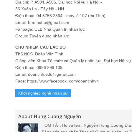
Địa chỉ: P. A504, A506, Đại học Nội vụ Hà Nội -
36 Xuân La - Tây Hồ - HN
Điện thoại: 04.3753.2864 - máy lẻ 107 (mr.Tình)
Email: hrm.huha@gmail.com
Fanpage: CLB Nhà Quản trị nhân lực
Group: Tuyển dụng nhân lực
CHỦ NHIỆM CÂU LẠC BỘ
ThS.NCS. Đoàn Văn Tình
Giảng viên Khoa Tổ chức và Quản lý nhân lực, Đại học Nội vụ
Điện thoại: 0986.298.139
Email: doantinh.edu@gmail.com
Face: https://www.facebook. com/doantinhvn
Khởi nghiệp nghề nhân sự
About Hung Cuong Nguyễn
TÓM TẮT: Họ và tên : Nguyễn Hùng Cường Địa 