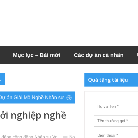
Mục lục – Bài mới
Các dự án cá nhân
Quà tặng tài liệu
…
 Dự án Giải Mã Nghề Nhân sự
hởi nghiệp nghề
 động cộng đồng Nhân sự Vn
No