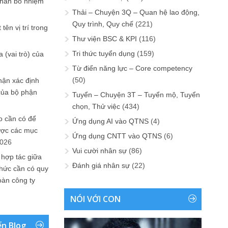
phân bổ nhiệm
Thải – Chuyện 3Q – Quan hệ lao động,
Quy trình, Quy chế
(221)
tên vị trí trong
Thư viện BSC & KPI
(116)
Tri thức tuyển dụng
(159)
 (vai trò) của
Từ điển năng lực – Core competency
(50)
hận xác định
của bộ phận
Tuyển – Chuyện 3T – Tuyển mộ, Tuyển
chọn, Thử việc
(434)
 cần có để
Ứng dụng AI vào QTNS
(4)
ược các mục
Ứng dụng CNTT vào QTNS
(6)
2026
Vui cười nhân sự
(86)
 hợp tác giữa
Đánh giá nhân sự
(22)
chức cần có quy
oàn công ty
NÓI VỚI CON
ển Blog