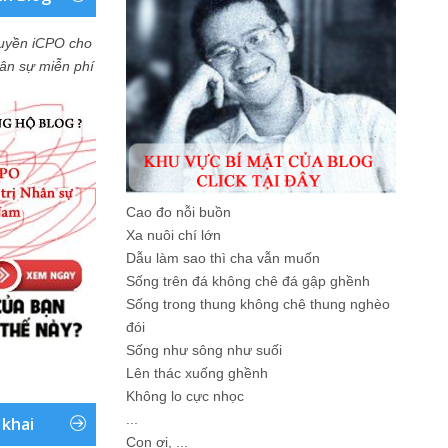
uyền iCPO cho
Nhân sự miễn phí
Cao đo nỗi buồn
Xa nuôi chí lớn
Dẫu làm sao thì cha vẫn muốn
Sống trên đá không chê đá gập ghềnh
Sống trong thung không chê thung nghèo
đói
Sống như sông như suối
Lên thác xuống ghềnh
Không lo cực nhọc
...
 khai
Con ơi, ...