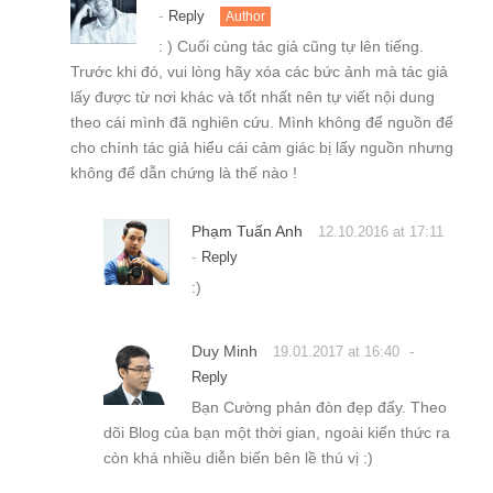
cho chính tác giả hiểu cái cảm giác bị lấy nguồn nhưng
không để dẫn chứng là thế nào !
Phạm Tuấn Anh
12.10.2016 at 17:11
-
Reply
:)
Duy Minh
-
19.01.2017 at 16:40
Reply
Bạn Cường phản đòn đẹp đấy. Theo
dõi Blog của bạn một thời gian, ngoài kiến thức ra
còn khá nhiều diễn biến bên lề thú vị :)
Hung Cuong Nguyễn
-
21.01.2017 at 17:30
Reply
Author
Thanks anh!