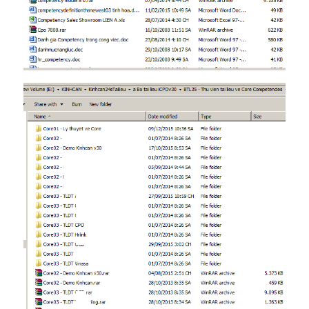
Trong này có bản demo của tôi. Khá dễ hiểu: Bộ tài liệu
demo và hướng dẫn xây dựng từ điển năng lực (khung
năng lực) v30.