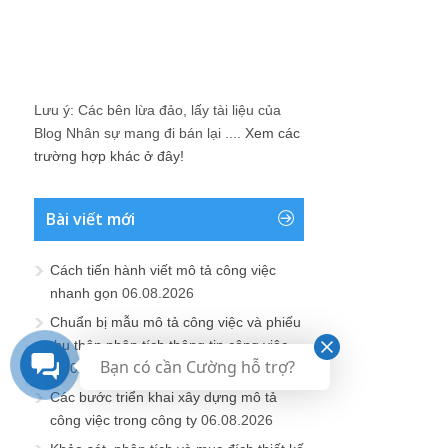
Blog Nhân sự mang đi bán lại ....
Xem các
trường hợp khác ở đây!
Bài viết mới
Cách tiến hành viết mô tả công việc
nhanh gọn
06.08.2026
Chuẩn bị mẫu mô tả công việc và phiếu
thu thập phân tích thông tin công việc
06.08.2026
Các bước triển khai xây dựng mô tả
công việc trong công ty
06.08.2026
Khảo sát, phân tích và mục đích thiết kế
mô tả công việc
06.08.2026
Bạn có cần Cường hỗ trợ?
Hoàn thiện và hướng dẫn cách làm cơ
cấu tổ chức bộ phận nhanh
06.08.2026
Xây dựng ma trận phối hợp phê duyệt,