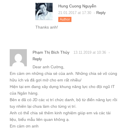
Phạm Thị Bích Thủy
-
13.11.2019 at 10:36
Reply
Dear anh Cường,
Em cảm ơn những chia sẻ của anh. Những chia sẻ vô cùng
hữu ích và đã gợi mở cho em rất nhiều/
Hiện tại em đang xây dựng khung năng lực cho đội ngũ IT
của Ngân hàng.
Bên e đã có JD các vị trí chức danh, bộ từ điển năng lực rồi
tuy nhiên lại chưa làm cho từng vị trí.
Anh có thể chia sẻ thêm kinh nghiệm giúp em và các tài
liệu, biểu mẫu liên quan không ạ.
Em cảm ơn anh
Trả lời
Email của bạn sẽ không được hiển thị công khai.
Các
trường bắt buộc được đánh dấu
*