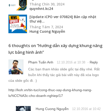
Hung Cuong Nguyễn
6 thoughts on “
Hướng dẫn xây dựng khung năng
lực bằng hình ảnh
”
Phạm Tuấn Anh
-
12.10.2016 at 10:38
Reply
Các bạn tham khảo slide gốc tại đây nhé. Rất
buồn khi thấy tác giả bài viết này đã xóa logo
của slide gốc đi. :)
http://koh.vn/tin-tuc/cong-thuc-xay-dung-khung-nang-
lu%CC%A3c-cho-doanh-nghiep/17
Hung Cuong Nguyễn
12.10.2016 at 10:42
-
Reply
Author
: ) Cuối cùng tác giả cũng tự lên tiếng.
Trước khi đó, vui lòng hãy xóa các bức ảnh mà tác giả
lấy được từ nơi khác và tốt nhất nên tự viết nội dung
theo cái mình đã nghiên cứu. Mình không để nguồn để