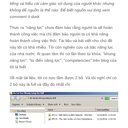
hoàn thành công việc thôi. Tài liệu và bài viết cho chủ đề
này tôi có khá nhiều. Tôi còn nghiên cứu cả bậc năng lực
của nhà nước. Ai quan tâm thì cứ lần theo từ khóa: "khung
năng lực", "từ điển năng lực", "competencies" trên blog của
tôi là biết.
Về mặt tài liệu, tôi có sưu tầm được 2 bộ. Và tôi nghĩ chỉ có
2 bộ này là full và đầy đủ nhất rồi:
BTL35 – Thư viện tai lieu ve Core Competencies – Từ điển
năng lực
-
https://goo.gl/owGPWv
BTL11 – Bản – Từ điển năng lực ( update )
-
https://goo.gl/haqFdx