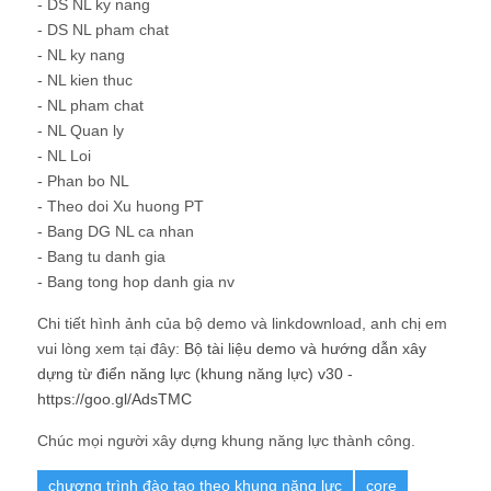
- NL Loi
- Phan bo NL
- Theo doi Xu huong PT
- Bang DG NL ca nhan
- Bang tu danh gia
- Bang tong hop danh gia nv
Chi tiết hình ảnh của bộ demo và linkdownload, anh chị em
vui lòng xem tại đây:
Bộ tài liệu demo và hướng dẫn xây
dựng từ điển năng lực (khung năng lực) v30
-
https://goo.gl/AdsTMC
Chúc mọi người xây dựng khung năng lực thành công.
chương trình đào tạo theo khung năng lực
core
Core Competency
hướng dẫn xây dựng khung năng lực
khung năng lực
Tài liệu Giám đốc Nhân sự
tài liệu nhân lực
Tài liệu nhân sự
tài liệu quản lý nhân sự