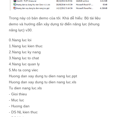
0.Nang luc loi
1.Nang luc kien thuc
2.Nang luc ky nang
3.Nang luc to chat
4.Nang luc quan ly
5.Mo ta cong viec
Huong dan xay dung tu dien nang luc.ppt
Huong dan xay dung tu dien nang luc.xls
Tu dien nang luc.xls
- Gioi thieu
- Muc luc
- Huong dan
- DS NL kien thuc
- DS NL ky nang
- DS NL pham chat
- NL ky nang
- NL kien thuc
- NL pham chat
- NL Quan ly