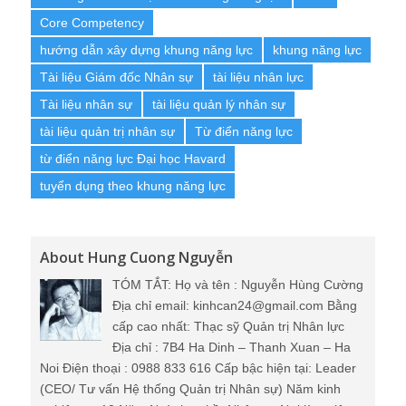
tài liệu quản trị nhân sự
Từ điển năng lực
từ điển năng lực Đại học Havard
tuyển dụng theo khung năng lực
About Hung Cuong Nguyễn
TÓM TẮT: Họ và tên : Nguyễn Hùng Cường
Địa chỉ email: kinhcan24@gmail.com Bằng
cấp cao nhất: Thạc sỹ Quản trị Nhân lực
Địa chỉ : 7B4 Ha Dinh – Thanh Xuan – Ha
Noi Điện thoại : 0988 833 616 Cấp bậc hiện tại: Leader
(CEO/ Tư vấn Hệ thống Quản trị Nhân sự) Năm kinh
nghiệm: > 10 Năm Ngành nghề: Nhân sự Nơi làm việc:
Hà Nội hoặc Hồ Chí Minh
View all posts by Hung Cuong Nguyễn
→
Related Posts