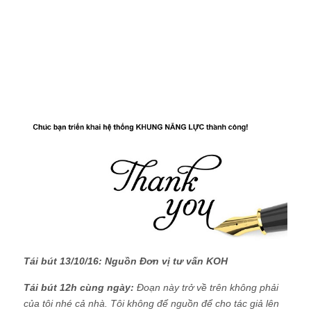
Tái bút 13/10/16: Nguồn Đơn vị tư vấn KOH
Tái bút 12h cùng ngày:
Đoạn này trở về trên không phải
của tôi nhé cả nhà. Tôi không để nguồn để cho tác giả lên
tiếng và hiểu cái cảm giác sử dụng của người khác nhưng
không để nguồn là thế nào. Để biết nguồn vui lòng xem
comment ở dưới.
Thực ra "năng lực" chưa đảm bảo rằng người ta sẽ hoàn
thành công việc mà chỉ đảm bảo người ta có khả năng