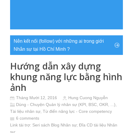
Nên kết nối (follow) với những ai trong giới
Nhân sự tại Hồ Chí Minh ?
Hướng dẫn xây dựng
khung năng lực bằng hình
ảnh
Tháng Mười 12, 2016
Hung Cuong Nguyễn
Dùng - Chuyện Quản lý nhân sự (KPI, BSC, OKR, ...)
,
Tài liệu nhân sự
,
Từ điển năng lực - Core competency
6 comments
Link tài trợ:
Seri sách Blog Nhân sự
; Đĩa CD
tài liệu Nhân
sự
;