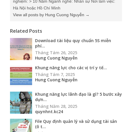
Download tài liệu quy chuẩn 5S miễn
phí...
Tháng Tám 26, 2025
Hung Cuong Nguyễn
Khung năng lực cho các vị trí y tế...
Tháng Tám 7, 2025
Hung Cuong Nguyễn
Khung năng lực lãnh đạo là gì? 5 bước xây
dựn...
Tháng Năm 28, 2025
quynhnt.kc24
File Quy định quản lý và sử dụng tài sản
(ô t...
Tháng Tư 8, 2025
Hung Cuong Nguyễn
Khung năng lực COID là gì? 4 bước xây
dựng ...
Tháng Ba 31, 2025
quynhnt.kc24