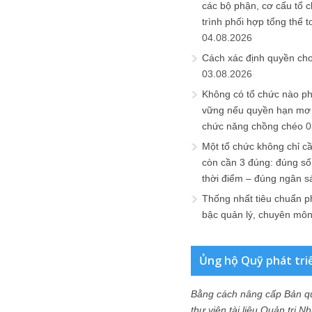
các bộ phận, cơ cấu tổ 
trình phối hợp tổng thể t
04.08.2026
Cách xác định quyền ch
03.08.2026
Không có tổ chức nào ph
vững nếu quyền hạn mơ h
chức năng chồng chéo
0
Một tổ chức không chỉ c
còn cần 3 đúng: đúng số
thời điểm – đúng ngân s
Thống nhất tiêu chuẩn p
bậc quản lý, chuyên mô
Ủng hộ Quỹ phát tri
Bằng cách nâng cấp Bản q
thư viện tài liệu Quản trị 