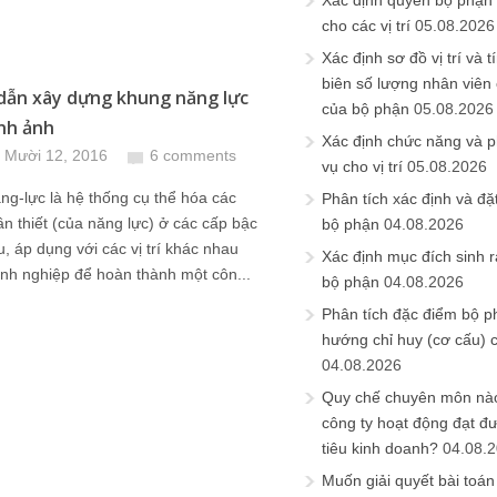
Xác định quyền bộ phận
cho các vị trí
05.08.2026
Xác định sơ đồ vị trí và t
biên số lượng nhân viên c
ẫn xây dựng khung năng lực
của bộ phận
05.08.2026
nh ảnh
Xác định chức năng và 
 Mười 12, 2016
6 comments
vụ cho vị trí
05.08.2026
-lực là hệ thống cụ thể hóa các
Phân tích xác định và đặt 
̀n thiết (của năng lực) ở các cấp bậc
bộ phận
04.08.2026
 áp dụng với các vị trí khác nhau
Xác định mục đích sinh ra
nh nghiệp để hoàn thành một côn...
bộ phận
04.08.2026
Phân tích đặc điểm bộ p
hướng chỉ huy (cơ cấu) 
04.08.2026
Quy chế chuyên môn nào
công ty hoạt động đạt đ
tiêu kinh doanh?
04.08.
Muốn giải quyết bài toán