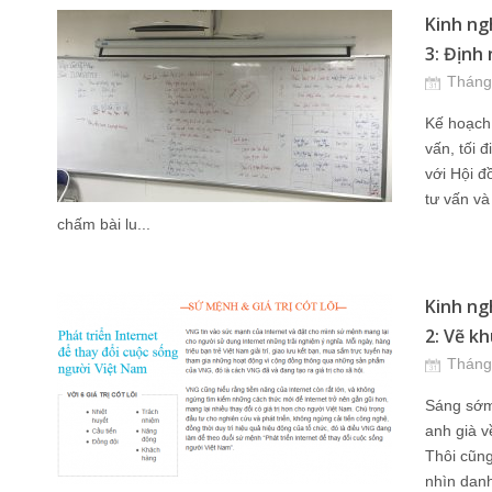
Kinh ng
3: Định
Tháng
Kế hoạch 
vấn, tối đ
với Hội đ
tư vấn và 
chấm bài lu...
Kinh ng
2: Vẽ kh
Tháng
Sáng sớm 
anh già v
Thôi cũn
nhìn danh