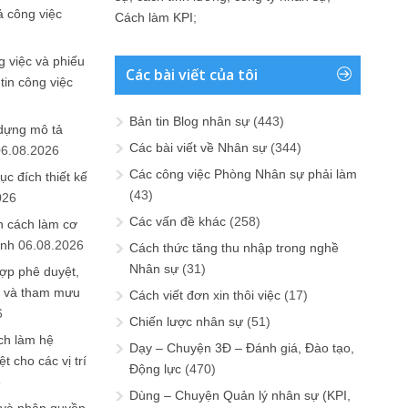
ả công việc
Cách làm KPI
;
 việc và phiếu
Các bài viết của tôi
tin công việc
Bản tin Blog nhân sự
(443)
 dựng mô tả
Các bài viết về Nhân sự
(344)
06.08.2026
Các công việc Phòng Nhân sự phải làm
ục đích thiết kế
(43)
026
Các vấn đề khác
(258)
n cách làm cơ
anh
06.08.2026
Cách thức tăng thu nhập trong nghề
Nhân sự
(31)
ợp phê duyệt,
in và tham mưu
Cách viết đơn xin thôi việc
(17)
6
Chiến lược nhân sự
(51)
ch làm hệ
Dạy – Chuyện 3Đ – Đánh giá, Đào tạo,
t cho các vị trí
Động lực
(470)
6
Dùng – Chuyện Quản lý nhân sự (KPI,