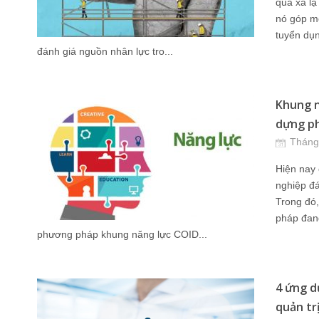
quá xa lạ
nó góp mộ
tuyển dụ
đánh giá nguồn nhân lực tro...
Khung nă
dựng ph
Tháng
Hiện nay 
nghiệp đá
Trong đó
pháp đan
phương pháp khung năng lực COID...
4 ứng d
quản tr