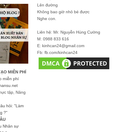
Lên đường
Không bao giờ nhỏ bé được
Nghe con.
Liên hệ: Mr. Nguyễn Hùng Cường
M: 0988 833 616
E: kinhcan24@gmail.com
Fb: fb.com/kinhcan24
TẠO MIỄN PHÍ
o miễn phí
hansu.net
hực tập, Nâng
 câu hỏi: "Làm
g ?"
MẪU
ệu Nhân sự