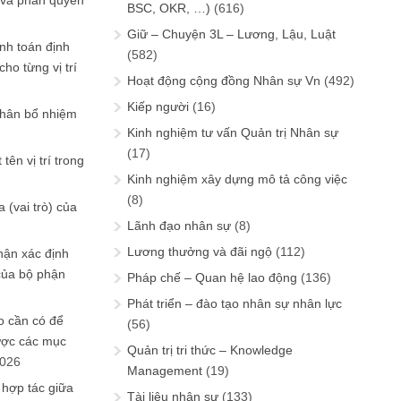
 và phân quyền
BSC, OKR, …)
(616)
Giữ – Chuyện 3L – Lương, Lậu, Luật
ính toán định
(582)
ho từng vị trí
Hoạt động cộng đồng Nhân sự Vn
(492)
Kiếp người
(16)
phân bổ nhiệm
Kinh nghiệm tư vấn Quản trị Nhân sự
(17)
tên vị trí trong
Kinh nghiệm xây dựng mô tả công việc
(8)
 (vai trò) của
Lãnh đạo nhân sự
(8)
Lương thưởng và đãi ngộ
(112)
hận xác định
của bộ phận
Pháp chế – Quan hệ lao động
(136)
Phát triển – đào tạo nhân sự nhân lực
 cần có để
(56)
ược các mục
Quản trị tri thức – Knowledge
2026
Management
(19)
 hợp tác giữa
Tài liệu nhân sự
(133)