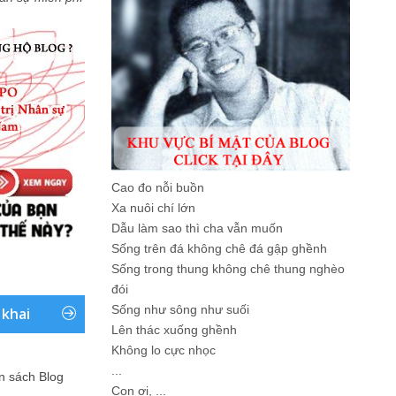
Cao đo nỗi buồn
Xa nuôi chí lớn
Dẫu làm sao thì cha vẫn muốn
Sống trên đá không chê đá gập ghềnh
Sống trong thung không chê thung nghèo
đói
Sống như sông như suối
 khai
Lên thác xuống ghềnh
Không lo cực nhọc
...
ản sách Blog
Con ơi, ...