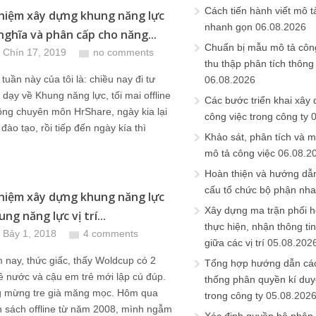
Cách tiến hành viết mô t
hiệm xây dựng khung năng lực
nhanh gọn
06.08.2026
 nghĩa và phân cấp cho năng...
Chuẩn bị mẫu mô tả công
 Chín 17, 2019
no comments
thu thập phân tích thông 
tuần này của tôi là: chiều nay đi tư
06.08.2026
i dạy về Khung năng lực, tối mai offline
Các bước triển khai xây
ồng chuyên môn HrShare, ngày kia lại
công việc trong công ty
đào tạo, rồi tiếp đến ngày kía thì
Khảo sát, phân tích và m
mô tả công việc
06.08.2
Hoàn thiện và hướng dẫ
cấu tổ chức bộ phận nh
hiệm xây dựng khung năng lực
Xây dựng ma trận phối h
ung năng lực vị trí...
thực hiện, nhận thông t
 Bảy 1, 2018
4 comments
giữa các vị trí
05.08.202
nay, thức giấc, thấy Woldcup có 2
Tổng hợp hướng dẫn cá
ề nước và cậu em trẻ mới lập cú đúp.
thống phân quyền kí duyệ
g mừng tre già măng mọc. Hôm qua
trong công ty
05.08.202
 sách offline từ năm 2008, mình ngẫm