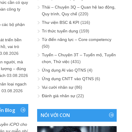
chức cần có quy
Thải – Chuyện 3Q – Quan hệ lao động,
oàn công ty
Quy trình, Quy chế
(220)
Thư viện BSC & KPI
(116)
o các bộ phận
Tri thức tuyển dụng
(159)
Từ điển năng lực – Core competency
át triển bền
(50)
ồ, vai trò
3.08.2026
Tuyển – Chuyện 3T – Tuyển mộ, Tuyển
chọn, Thử việc
(431)
ần người, mà
 lượng – đúng
Ứng dụng AI vào QTNS
(4)
ách
03.08.2026
Ứng dụng CNTT vào QTNS
(6)
hân loại ngạch
Vui cười nhân sự
(86)
n
03.08.2026
Đánh giá nhân sự
(22)
ển Blog
NÓI VỚI CON
uyền iCPO cho
Nhân sự miễn phí