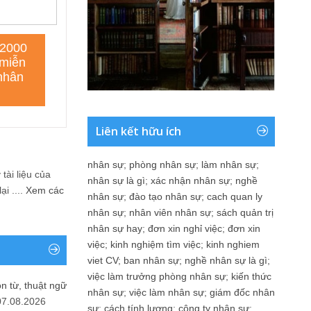
Liên kết hữu ích
nhân sự
;
phòng nhân sự
;
làm nhân sự
;
tài liệu của
nhân sự là gì
;
xác nhận nhân sự
;
nghề
i ....
Xem các
nhân sự
;
đào tạo nhân sự
;
cach quan ly
nhân sự
;
nhân viên nhân sự
;
sách quản trị
nhân sự hay
;
đơn xin nghỉ việc
;
đơn xin
việc
;
kinh nghiệm tìm việc
;
kinh nghiem
viet CV
;
ban nhân sự
;
nghề nhân sự là gì
;
việc làm trưởng phòng nhân sự
;
kiến thức
n từ, thuật ngữ
nhân sự
;
việc làm nhân sự
;
giám đốc nhân
07.08.2026
sự
;
cách tính lương
;
công ty nhân sự
;