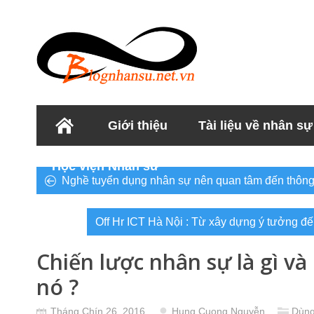
Giới thiệu
Tài liệu về nhân sự
Học viện Nhân sư
Nghề tuyển dụng nhân sự nên quan tâm đến thông t
Off Hr ICT Hà Nội : Từ xây dựng ý tưởng đế
Chiến lược nhân sự là gì và
nó ?
Tháng Chín 26, 2016
Hung Cuong Nguyễn
Dùng