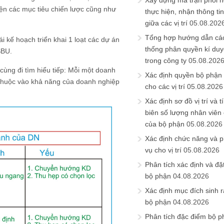
Xây dựng ma trận phối h
ện các mục tiêu chiến lược cũng như
thực hiện, nhận thông t
giữa các vị trí
05.08.202
Tổng hợp hướng dẫn cá
ái kế hoạch triển khai 1 loạt các dự án
thống phân quyền kí duyệ
SBU.
trong công ty
05.08.202
 cùng đi tìm hiểu tiếp: Mỗi một doanh
Xác định quyền bộ phận
y thuộc vào khả năng của doanh nghiệp
cho các vị trí
05.08.2026
Xác định sơ đồ vị trí và t
biên số lượng nhân viên c
của bộ phận
05.08.2026
Xác định chức năng và 
vụ cho vị trí
05.08.2026
Phân tích xác định và đặt 
bộ phận
04.08.2026
Xác định mục đích sinh ra
bộ phận
04.08.2026
Phân tích đặc điểm bộ p