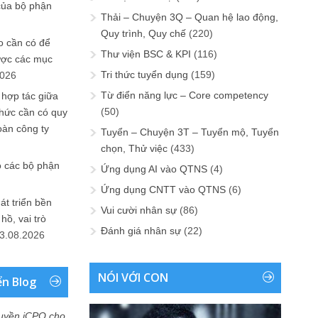
của bộ phận
Thải – Chuyện 3Q – Quan hệ lao động,
Quy trình, Quy chế
(220)
 cần có để
Thư viện BSC & KPI
(116)
ược các mục
Tri thức tuyển dụng
(159)
2026
Từ điển năng lực – Core competency
 hợp tác giữa
(50)
chức cần có quy
oàn công ty
Tuyển – Chuyện 3T – Tuyển mộ, Tuyển
chọn, Thử việc
(433)
o các bộ phận
Ứng dụng AI vào QTNS
(4)
Ứng dụng CNTT vào QTNS
(6)
át triển bền
Vui cười nhân sự
(86)
ồ, vai trò
Đánh giá nhân sự
(22)
3.08.2026
NÓI VỚI CON
ển Blog
uyền iCPO cho