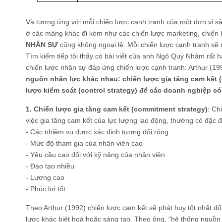
Và tương ứng với mỗi chiến lược cạnh tranh của một đơn vị s
ở các mảng khác đi kèm như các chiến lược marketing, chiến l
NHÂN SỰ
cũng không ngoại lệ. Mỗi chiến lược cạnh tranh sẽ 
Tìm kiếm tiếp tôi thấy có bài viết của anh Ngô Quý Nhâm rất 
chiến lược nhân sự đáp ứng chiến lược cạnh tranh: Arthur (1
nguồn nhân lực khác nhau: chiến lược gia tăng cam kết 
lược kiểm soát (control strategy) để các doanh nghiệp c
1. Chiến lược gia tăng cam kết (commitment strategy)
: Ch
việc gia tăng cam kết của lực lượng lao động, thường có đặc 
- Các nhiệm vụ được xác định tương đối rộng
- Mức độ tham gia của nhân viên cao
- Yêu cầu cao đối với kỹ năng của nhân viên
- Đào tạo nhiều
- Lương cao
- Phúc lợi tốt
Theo Arthur (1992) chiến lược cam kết sẽ phát huy tốt nhất đố
lược khác biệt hoá hoặc sáng tạo. Theo ông, “hệ thống nguồn