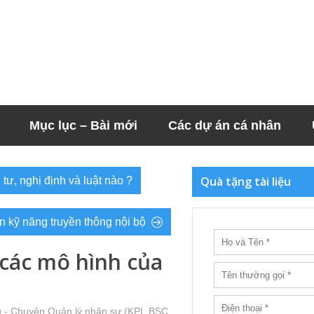
Mục lục – Bài mới
Các dự án cá nhân
Quà tặng tài liệu
ư, nghị định và luật nào ?
n kỹ năng truyền thông nội bộ
 các mô hình của
 - Chuyện Quản lý nhân sự (KPI, BSC,