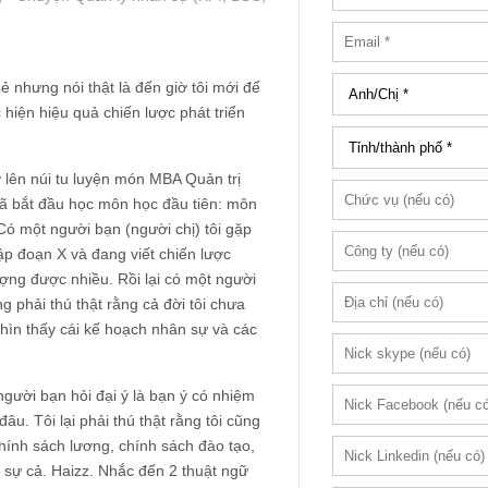
 nhưng nói thật là đến giờ tôi mới để
iện hiệu quả chiến lược phát triển
ờ lên núi tu luyện món MBA Quản trị
đã bắt đầu học môn học đầu tiên: môn
 Có một người bạn (người chị) tôi gặp
Tập đoạn X và đang viết chiến lược
ợng được nhiều. Rồi lại có một người
ng phải thú thật rằng cả đời tôi chưa
nhìn thấy cái kế hoạch nhân sự và các
người bạn hỏi đại ý là bạn ý có nhiệm
u. Tôi lại phải thú thật rằng tôi cũng
chính sách lương, chính sách đào tạo,
 sự cả. Haizz. Nhắc đến 2 thuật ngữ