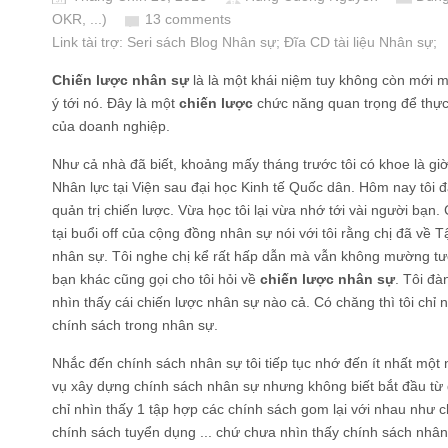
OKR, ...)
13 comments
Link tài trợ:
Seri sách Blog Nhân sự
; Đĩa CD
tài liệu Nhân sự
;
Chiến lược nhân sự
là là một khái niệm tuy không còn mới mẻ
ý tới nó. Đây là một
chiến lược
chức năng quan trọng để thực h
của doanh nghiệp.
Như cả nhà đã biết, khoảng mấy tháng trước tôi có khoe là gi
Nhân lực tại Viện sau đại học Kinh tế Quốc dân. Hôm nay tôi 
quản trị chiến lược. Vừa học tôi lại vừa nhớ tới vài người bạn.
tại buổi off của cộng đồng nhân sự nói với tôi rằng chị đã về 
nhân sự. Tôi nghe chị kể rất hấp dẫn mà vẫn không mường tư
bạn khác cũng gọi cho tôi hỏi về
chiến lược nhân sự
. Tôi đà
nhìn thấy cái chiến lược nhân sự nào cả. Có chăng thì tôi chỉ 
chính sách trong nhân sự.
Nhắc đến chính sách nhân sự tôi tiếp tục nhớ đến ít nhất một 
vụ xây dựng chính sách nhân sự nhưng không biết bắt đầu từ đâ
chỉ nhìn thấy 1 tập hợp các chính sách gom lại với nhau như 
chính sách tuyển dụng ... chứ chưa nhìn thấy chính sách nhân