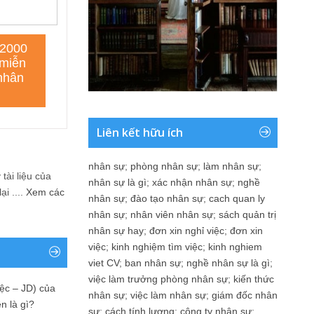
Liên kết hữu ích
nhân sự
;
phòng nhân sự
;
làm nhân sự
;
tài liệu của
nhân sự là gì
;
xác nhận nhân sự
;
nghề
i ....
Xem các
nhân sự
;
đào tạo nhân sự
;
cach quan ly
nhân sự
;
nhân viên nhân sự
;
sách quản trị
nhân sự hay
;
đơn xin nghỉ việc
;
đơn xin
việc
;
kinh nghiệm tìm việc
;
kinh nghiem
viet CV
;
ban nhân sự
;
nghề nhân sự là gì
;
việc làm trưởng phòng nhân sự
;
kiến thức
ệc – JD) của
nhân sự
;
việc làm nhân sự
;
giám đốc nhân
n là gì?
sự
;
cách tính lương
;
công ty nhân sự
;