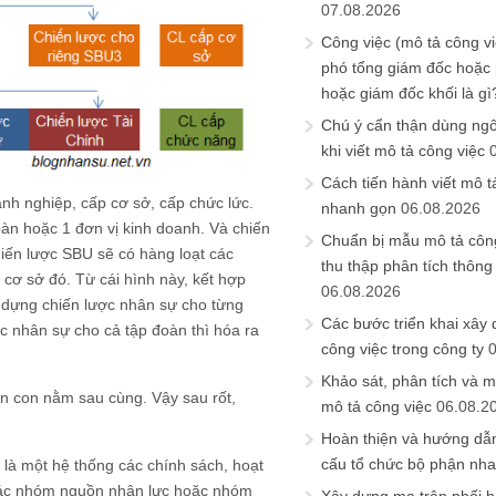
07.08.2026
Công việc (mô tả công vi
phó tổng giám đốc hoặc
hoặc giám đốc khối là gì
Chú ý cẩn thận dùng ngô
khi viết mô tả công việc
Cách tiến hành viết mô t
anh nghiệp, cấp cơ sở, cấp chức lức.
nhanh gọn
06.08.2026
àn hoặc 1 đơn vị kinh doanh. Và chiến
Chuẩn bị mẫu mô tả công
iến lược SBU sẽ có hàng loạt các
thu thập phân tích thông 
 cơ sở đó. Từ cái hình này, kết hợp
06.08.2026
ây dựng chiến lược nhân sự cho từng
Các bước triển khai xây
c nhân sự cho cả tập đoàn thì hóa ra
công việc trong công ty
Khảo sát, phân tích và m
con con nằm sau cùng. Vậy sau rốt,
mô tả công việc
06.08.2
Hoàn thiện và hướng dẫ
cấu tổ chức bộ phận nh
là một hệ thống các chính sách, hoạt
 các nhóm nguồn nhân lực hoặc nhóm