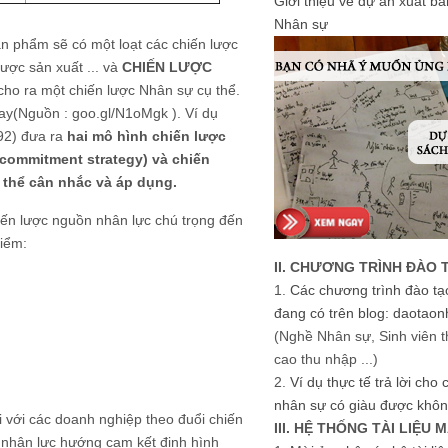
Giới thiệu về dự án xuất b
Nhân sự
ản phẩm sẽ có một loạt các chiến lược
ược sản xuất ... và
CHIẾN LƯỢC
cho ra một chiến lược Nhân sự cụ thể.
hay(Nguồn : goo.gl/N1oMgk ). Ví dụ
992) đưa ra
hai mô hình chiến lược
(commitment strategy) và chiến
ó thể cân nhắc và áp dụng.
iến lược nguồn nhân lực chú trọng đến
điểm:
II. CHƯƠNG TRÌNH ĐÀO 
1.
Các chương trình đào tạ
đang có trên blog: daotaon
(Nghề Nhân sự, Sinh viên t
cao thu nhập ...)
2.
Ví dụ thực tế trả lời cho
nhân sự có giàu được khôn
i với các doanh nghiệp theo đuổi chiến
III. HỆ THỐNG TÀI LIỆU 
 nhân lực hướng cam kết định hình