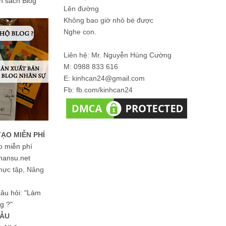
ản sách Blog
Lên đường
Không bao giờ nhỏ bé được
Nghe con.
Liên hệ: Mr. Nguyễn Hùng Cường
M: 0988 833 616
E: kinhcan24@gmail.com
Fb: fb.com/kinhcan24
TẠO MIỄN PHÍ
o miễn phí
hansu.net
hực tập, Nâng
 câu hỏi: "Làm
g ?"
MẪU