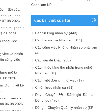
Cách làm KPI
;
ệc – JD) của
 phó giám đốc
Các bài viết của tôi
?
07.08.2026
n từ, thuật ngữ
Bản tin Blog nhân sự
(443)
07.08.2026
Các bài viết về Nhân sự
(344)
ả công việc
Các công việc Phòng Nhân sự phải làm
(43)
 việc và phiếu
tin công việc
Các vấn đề khác
(258)
Cách thức tăng thu nhập trong nghề
 dựng mô tả
Nhân sự
(31)
06.08.2026
Cách viết đơn xin thôi việc
(17)
ục đích thiết kế
Chiến lược nhân sự
(51)
026
Dạy – Chuyện 3Đ – Đánh giá, Đào tạo,
n cách làm cơ
Động lực
(470)
anh
06.08.2026
Dùng – Chuyện Quản lý nhân sự (KPI,