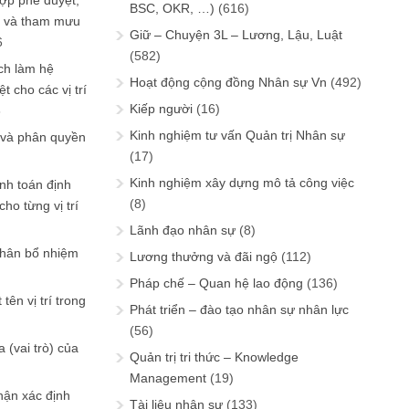
ợp phê duyệt,
BSC, OKR, …)
(616)
in và tham mưu
Giữ – Chuyện 3L – Lương, Lậu, Luật
6
(582)
ch làm hệ
Hoạt động cộng đồng Nhân sự Vn
(492)
t cho các vị trí
Kiếp người
(16)
6
Kinh nghiệm tư vấn Quản trị Nhân sự
 và phân quyền
(17)
Kinh nghiệm xây dựng mô tả công việc
ính toán định
(8)
ho từng vị trí
Lãnh đạo nhân sự
(8)
phân bổ nhiệm
Lương thưởng và đãi ngộ
(112)
Pháp chế – Quan hệ lao động
(136)
tên vị trí trong
Phát triển – đào tạo nhân sự nhân lực
(56)
 (vai trò) của
Quản trị tri thức – Knowledge
Management
(19)
hận xác định
Tài liệu nhân sự
(133)