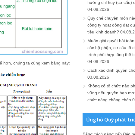
hướng chỉ huy (cơ cấu) 
04.08.2026
Quy chế chuyên môn nào
công ty hoạt động đạt đ
tiêu kinh doanh?
04.08.
Muốn giải quyết bài toán
các bộ phận, cơ cấu tổ 
trình phối hợp tổng thể t
04.08.2026
hể hơn, chúng ta cùng xem bảng này:
Cách xác định quyền ch
03.08.2026
Không có tổ chức nào ph
vững nếu quyền hạn mơ h
chức năng chồng chéo
0
Ủng hộ Quỹ phát tri
Bằng cách nâng cấp Bản q