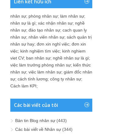
Liên kết hữu ích
nhân sự
;
phòng nhân sự
;
làm nhân sự
;
nhân sự là gì
;
xác nhận nhân sự
;
nghề
nhân sự
;
đào tạo nhân sự
;
cach quan ly
nhân sự
;
nhân viên nhân sự
;
sách quản trị
nhân sự hay
;
đơn xin nghỉ việc
;
đơn xin
việc
;
kinh nghiệm tìm việc
;
kinh nghiem
viet CV
;
ban nhân sự
;
nghề nhân sự là gì
;
việc làm trưởng phòng nhân sự
;
kiến thức
nhân sự
;
việc làm nhân sự
;
giám đốc nhân
sự
;
cách tính lương
;
công ty nhân sự
;
Cách làm KPI
;
Các bài viết của tôi
Bản tin Blog nhân sự
(443)
Các bài viết về Nhân sự
(344)