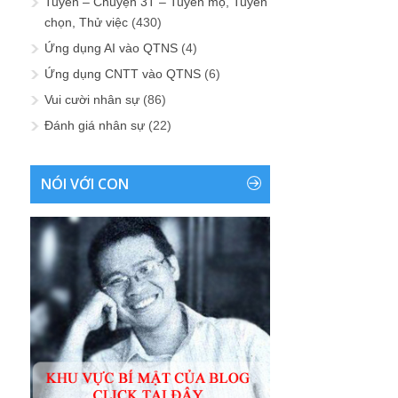
Tuyển – Chuyện 3T – Tuyển mộ, Tuyển
chọn, Thử việc
(430)
Ứng dụng AI vào QTNS
(4)
Ứng dụng CNTT vào QTNS
(6)
Vui cười nhân sự
(86)
Đánh giá nhân sự
(22)
NÓI VỚI CON