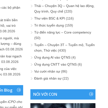
Thải – Chuyện 3Q – Quan hệ lao động,
o các bộ phận
Quy trình, Quy chế
(220)
Thư viện BSC & KPI
(116)
át triển bền
Tri thức tuyển dụng
(159)
ồ, vai trò
3.08.2026
Từ điển năng lực – Core competency
(50)
ần người, mà
 lượng – đúng
Tuyển – Chuyện 3T – Tuyển mộ, Tuyển
ách
03.08.2026
chọn, Thử việc
(430)
hân loại ngạch
Ứng dụng AI vào QTNS
(4)
n
03.08.2026
Ứng dụng CNTT vào QTNS
(6)
ng của việc
Vui cười nhân sự
(86)
ức
03.08.2026
Đánh giá nhân sự
(22)
ển Blog
NÓI VỚI CON
uyền iCPO cho
Nhân sự miễn phí