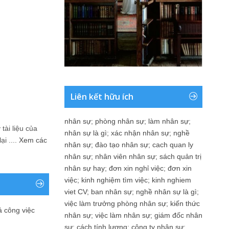
Liên kết hữu ích
nhân sự
;
phòng nhân sự
;
làm nhân sự
;
tài liệu của
nhân sự là gì
;
xác nhận nhân sự
;
nghề
i ....
Xem các
nhân sự
;
đào tạo nhân sự
;
cach quan ly
nhân sự
;
nhân viên nhân sự
;
sách quản trị
nhân sự hay
;
đơn xin nghỉ việc
;
đơn xin
việc
;
kinh nghiệm tìm việc
;
kinh nghiem
viet CV
;
ban nhân sự
;
nghề nhân sự là gì
;
việc làm trưởng phòng nhân sự
;
kiến thức
ả công việc
nhân sự
;
việc làm nhân sự
;
giám đốc nhân
sự
;
cách tính lương
;
công ty nhân sự
;