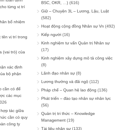
ính toán định
BSC, OKR, …)
(616)
ho từng vị trí
Giữ – Chuyện 3L – Lương, Lậu, Luật
(582)
phân bổ nhiệm
Hoạt động cộng đồng Nhân sự Vn
(492)
Kiếp người
(16)
tên vị trí trong
Kinh nghiệm tư vấn Quản trị Nhân sự
(17)
 (vai trò) của
Kinh nghiệm xây dựng mô tả công việc
(8)
hận xác định
Lãnh đạo nhân sự
(8)
của bộ phận
Lương thưởng và đãi ngộ
(112)
 cần có để
Pháp chế – Quan hệ lao động
(136)
ược các mục
Phát triển – đào tạo nhân sự nhân lực
2026
(56)
 hợp tác giữa
Quản trị tri thức – Knowledge
chức cần có quy
Management
(19)
oàn công ty
Tài liệu nhân sự
(133)