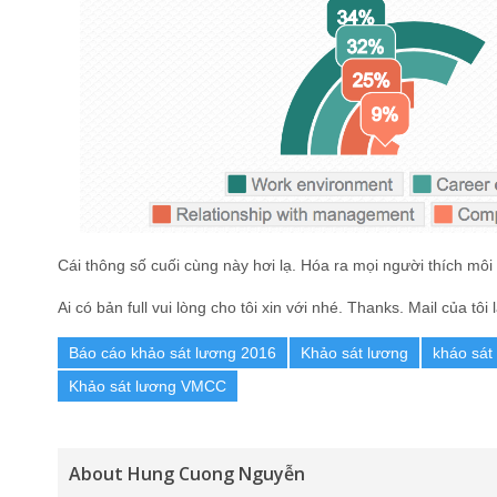
Cái thông số cuối cùng này hơi lạ. Hóa ra mọi người thích môi
Ai có bản full vui lòng cho tôi xin với nhé. Thanks. Mail của t
Báo cáo khảo sát lương 2016
Khảo sát lương
kháo sát
Khảo sát lương VMCC
About Hung Cuong Nguyễn