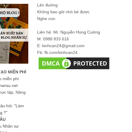
Lên đường
Không bao giờ nhỏ bé được
Nghe con.
Liên hệ: Mr. Nguyễn Hùng Cường
M: 0988 833 616
E: kinhcan24@gmail.com
Fb: fb.com/kinhcan24
TẠO MIỄN PHÍ
o miễn phí
hansu.net
hực tập, Nâng
 câu hỏi: "Làm
g ?"
MẪU
ệu Nhân sự