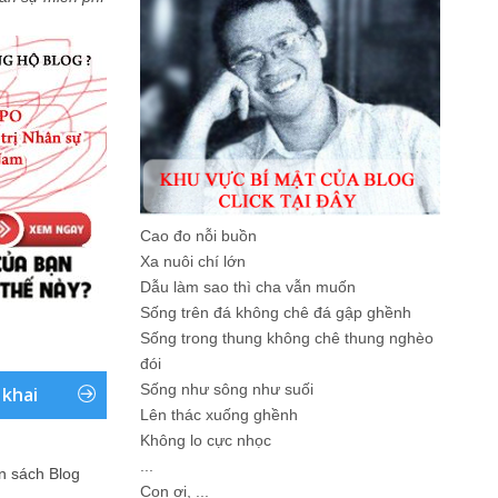
Cao đo nỗi buồn
Xa nuôi chí lớn
Dẫu làm sao thì cha vẫn muốn
Sống trên đá không chê đá gập ghềnh
Sống trong thung không chê thung nghèo
đói
Sống như sông như suối
 khai
Lên thác xuống ghềnh
Không lo cực nhọc
...
ản sách Blog
Con ơi, ...