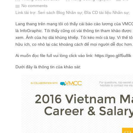
No comments
Link tài trợ:
Seri sách Blog Nhân sự
; Đĩa CD
tài liệu Nhân sự
;
Lang thang trên mạng tôi có thấy cái báo cáo lương của VMCC
là InfoGraphic. Tôi thấy cũng có vài thông tin tham khảo được
xem. Ảnh của họ dài khủng khiếp. Tôi kéo mỏi cả tay. Vì thế tôi
hữu ích, co nhỏ lại các khoảng cách để mọi người dễ đọc hơn.
Ai muốn đọc file full vui lòng click vào link:
https://goo.gl/l5u8lk
Dưới đây là thông tin của khảo sát: