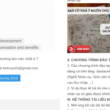
Nhân sự
 trường làm việc nhất à ?
II. CHƯƠNG TRÌNH ĐÀO 
1.
Các chương trình đào tạ
ôi là kinhcan24@gmail.com
đang có trên blog: daotaon
(Nghề Nhân sự, Sinh viên t
 lương 2016
cao thu nhập ...)
2.
Ví dụ thực tế trả lời cho
nhân sự có giàu được khôn
III. HỆ THỐNG TÀI LIỆU 
1.
Mời ủng hộ các bộ tài li