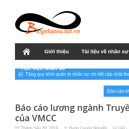
Giới thiệu
Tài liệu về nhân sự
Học viện Nhân sư
Tặng quy trình quản trị nhân sự chi tiết cập nhật t
Báo cáo kh
Báo cáo lương ngành Truy
của VMCC
Tháng Sáu 28, 2016
Hung Cuong Nguyễn
Giữ -