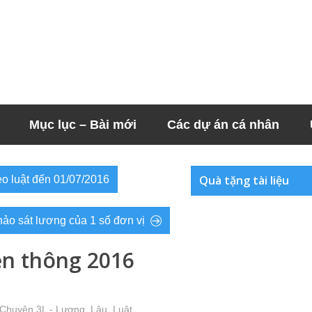
Mục lục – Bài mới
Các dự án cá nhân
Quà tặng tài liệu
heo luật đến 01/07/2016
ảo sát lương của 1 số đơn vị
ền thông 2016
 Chuyện 3L - Lương, Lậu, Luật