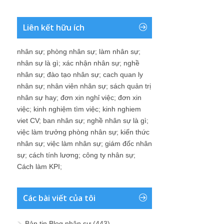
Liên kết hữu ích
nhân sự
;
phòng nhân sự
;
làm nhân sự
;
nhân sự là gì
;
xác nhận nhân sự
;
nghề
nhân sự
;
đào tạo nhân sự
;
cach quan ly
nhân sự
;
nhân viên nhân sự
;
sách quản trị
nhân sự hay
;
đơn xin nghỉ việc
;
đơn xin
việc
;
kinh nghiệm tìm việc
;
kinh nghiem
viet CV
;
ban nhân sự
;
nghề nhân sự là gì
;
việc làm trưởng phòng nhân sự
;
kiến thức
nhân sự
;
việc làm nhân sự
;
giám đốc nhân
sự
;
cách tính lương
;
công ty nhân sự
;
Cách làm KPI
;
Các bài viết của tôi
Bản tin Blog nhân sự
(443)