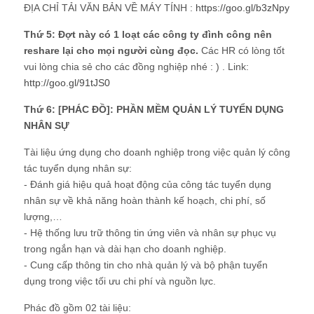
ĐỊA CHỈ TẢI VĂN BẢN VỀ MÁY TÍNH :
https://goo.gl/b3zNpy
Thứ 5: Đợt này có 1 loạt các công ty đình công nên
reshare lại cho mọi người cùng đọc.
Các HR có lòng tốt
vui lòng chia sẻ cho các đồng nghiệp nhé : ) . Link:
http://goo.gl/91tJS0
Thứ 6: [PHÁC ĐỒ]: PHẦN MỀM QUẢN LÝ TUYỂN DỤNG
NHÂN SỰ
Tài liệu ứng dụng cho doanh nghiệp trong việc quản lý công
tác tuyển dụng nhân sự:
- Đánh giá hiệu quả hoạt động của công tác tuyển dụng
nhân sự về khả năng hoàn thành kế hoạch, chi phí, số
lượng,…
- Hệ thống lưu trữ thông tin ứng viên và nhân sự phục vụ
trong ngắn hạn và dài hạn cho doanh nghiệp.
- Cung cấp thông tin cho nhà quản lý và bộ phận tuyển
dụng trong việc tối ưu chi phí và nguồn lực.
Phác đồ gồm 02 tài liệu: