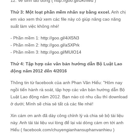
12. Ve sinh lao dong (
http://goo.gl/lJKhWu
)
Thứ 3: Một loạt phần mềm nhân sự bằng excel.
Anh chị
em vào xem thử xem các file này có giúp nâng cao năng
suất làm việc không nhé!
- Phần mềm 1:
http://goo.gl/4iX5N3
- Phần mềm 2:
http://goo.gl/aSXPrk
- Phần mềm 3:
http://goo.gl/MUIO14
Thứ 4: Tập hợp các văn bản hướng dẫn Bộ Luật Lao
động năm 2012 đến 4/2016
Thông tin từ facebook của anh Phan Văn Hiếu: "Hôm nay
ngồi tiến hành rà soát, tập hợp các văn bản hướng dẫn Bộ
Luật Lao động năm 2012. Bạn nào có nhu cầu thì download
ở dưới; Mình sẽ chia sẻ tất cả các file nhé!
Xin cám ơn anh đã dày công chỉnh lý và chia sẻ bộ tài liệu
này. Anh tải tài liệu vui lòng để lại vài dòng cám ơn tới anh
Hiếu ( facebook.com/chuyengianhansuphanvanhieu )