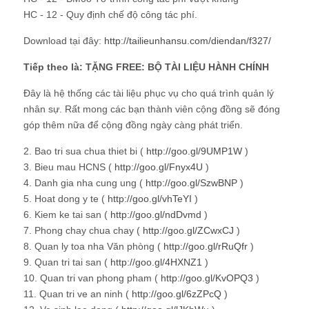
HC - 12 - Quy định chế độ công tác phí.
Download tại đây:
http://tailieunhansu.com/diendan/f327/
Tiếp theo là: TẶNG FREE: BỘ TÀI LIỆU HÀNH CHÍNH
Đây là hệ thống các tài liệu phục vụ cho quá trình quản lý
nhân sự. Rất mong các bạn thành viên cộng đồng sẽ đóng
góp thêm nữa để cộng đồng ngày càng phát triển.
2. Bao tri sua chua thiet bi (
http://goo.gl/9UMP1W
)
3. Bieu mau HCNS (
http://goo.gl/Fnyx4U
)
4. Danh gia nha cung ung (
http://goo.gl/SzwBNP
)
5. Hoat dong y te (
http://goo.gl/vhTeYI
)
6. Kiem ke tai san (
http://goo.gl/ndDvmd
)
7. Phong chay chua chay (
http://goo.gl/ZCwxCJ
)
8. Quan ly toa nha Văn phòng (
http://goo.gl/rRuQfr
)
9. Quan tri tai san (
http://goo.gl/4HXNZ1
)
10. Quan tri van phong pham (
http://goo.gl/KvOPQ3
)
11. Quan tri ve an ninh (
http://goo.gl/6zZPcQ
)