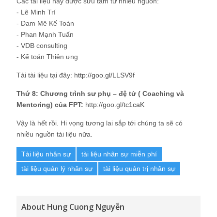
Các tài liệu này được sưu tầm từ nhiều nguồn:
- Lê Minh Trí
- Đam Mê Kế Toán
- Phan Mạnh Tuấn
- VDB consulting
- Kế toán Thiên ưng
Tải tài liệu tại đây:
http://goo.gl/LLSV9f
Thứ 8: Chương trình sư phụ – đệ tử ( Coaching và
Mentoring) của FPT:
http://goo.gl/tc1caK
Vậy là hết rồi. Hi vọng tương lai sắp tới chúng ta sẽ có
nhiều nguồn tài liệu nữa.
Tài liệu nhân sự
tài liệu nhân sự miễn phí
tài liệu quản lý nhân sự
tài liệu quản trị nhân sự
About Hung Cuong Nguyễn