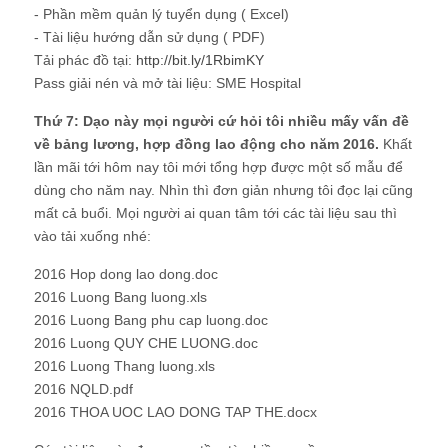
- Phần mềm quản lý tuyển dụng ( Excel)
- Tài liệu hướng dẫn sử dụng ( PDF)
Tải phác đồ tại:
http://bit.ly/1RbimKY
Pass giải nén và mở tài liệu: SME Hospital
Thứ 7: Dạo này mọi người cứ hỏi tôi nhiều mấy vấn đề
về bảng lương, hợp đồng lao động cho năm 2016.
Khất
lần mãi tới hôm nay tôi mới tổng hợp được một số mẫu để
dùng cho năm nay. Nhìn thì đơn giản nhưng tôi đọc lại cũng
mất cả buổi. Mọi người ai quan tâm tới các tài liệu sau thì
vào tải xuống nhé:
2016 Hop dong lao dong.doc
2016 Luong Bang luong.xls
2016 Luong Bang phu cap luong.doc
2016 Luong QUY CHE LUONG.doc
2016 Luong Thang luong.xls
2016 NQLD.pdf
2016 THOA UOC LAO DONG TAP THE.docx