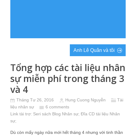
Anh Lê Quân và tôi
Tổng hợp các tài liệu nhân
sự miễn phí trong tháng 3
và 4
Tháng Tư 26, 2016
Hung Cuong Nguyễn
Tài
liệu nhân sự
6 comments
Link tài trợ:
Seri sách Blog Nhân sự
; Đĩa CD
tài liệu Nhân
sự
;
Dù còn mấy ngày nữa mới hết tháng 4 nhưng với tinh thần