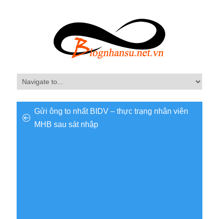
Gửi ông to nhất BIDV – thực trạng nhân viên
MHB sau sát nhập