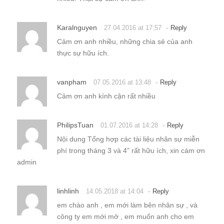
Karalnguyen
-
27.04.2016 at 17:57
Reply
Cảm ơn anh nhiều, những chia sẻ của anh
thực sự hữu ích.
vanpham
-
07.05.2016 at 13:48
Reply
Cảm ơn anh kính cận rất nhiều
PhilipsTuan
-
01.07.2016 at 14:28
Reply
Nội dung Tổng hợp các tài liệu nhân sự miễn
phí trong tháng 3 và 4” rất hữu ích, xin cám ơn
admin
linhlinh
-
14.05.2018 at 14:04
Reply
em chào anh , em mới làm bên nhân sự , và
công ty em mới mở , em muốn anh cho em