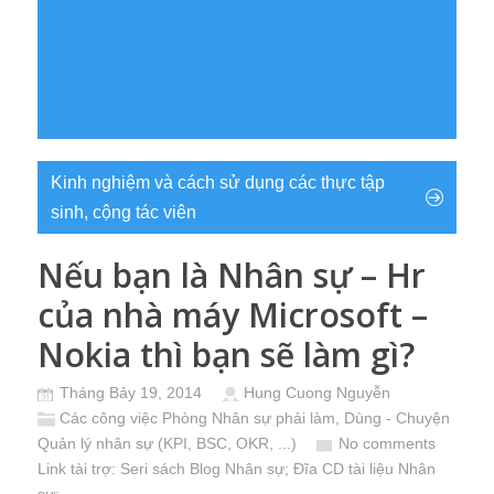
Kinh nghiệm và cách sử dụng các thực tập
sinh, cộng tác viên
Nếu bạn là Nhân sự – Hr
của nhà máy Microsoft –
Nokia thì bạn sẽ làm gì?
Tháng Bảy 19, 2014
Hung Cuong Nguyễn
Các công việc Phòng Nhân sự phải làm
,
Dùng - Chuyện
Quản lý nhân sự (KPI, BSC, OKR, ...)
No comments
Link tài trợ:
Seri sách Blog Nhân sự
; Đĩa CD
tài liệu Nhân