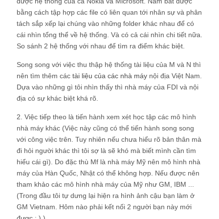
được hệ thống của cả Nokia và Microsoft
. Nắm bắt được
bằng cách tập hợp các file có liên quan tới nhân sự và phân
tách sắp xếp lại chúng vào những folder khác nhau để có
cái nhìn tổng thể về hệ thống. Và có cả cái nhìn chi tiết nữa.
So sánh 2 hệ thống với nhau để tìm ra điểm khác biệt.
Song song với việc thu thập hệ thống tài liệu của M và N thì
nên tìm thêm các
tài liệu của các nhà máy
nội địa Việt Nam.
Dựa vào những gì tôi nhìn thấy thì nhà máy của FDI và nội
địa có sự khác biệt khá rõ.
2. Việc tiếp theo là tiến hành xem xét học tập các mô hình
nhà máy khác
(Việc này cũng có thể tiến hành song song
với công việc trên. Tuy nhiên nếu chưa hiểu rõ bản thân mà
đi hỏi người khác thì tôi sợ là sẽ khó mà biết mình cần tìm
hiểu cái gì). Do đặc thù Mf là nhà máy Mỹ nên mô hình nhà
máy của Hàn Quốc, Nhật có thể không hợp. Nếu được nên
tham khảo các mô hình nhà máy của Mỹ như GM, IBM ...
(Trong đầu tôi tự dưng lại hiện ra hình ảnh cậu bạn làm ở
GM Vietnam. Hôm nào phải kết nối 2 người bạn này mới
được : ) )