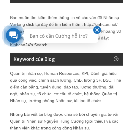
Bạn muốn tìm kiếm thêm thông tin về các vấn đề
Nhân sự
.
Vui lòng click tại đây để tìm kiếm thêm:
http://kinhcan.net/
Đây là công cụ tìm kiếm được tích hợp tìm kiếm khoảng 30
Bạn có cần Cường hỗ trợ?
site chuyên về
nhân sự
. Chi tiết vui lòng click tại đây:
Kinhcan24′s Search
Keyword của Blog
Quản trị nhân sự, Human Resources, KPI, Đánh giá hiệu
quả công việc, chính sách lương, CnB, lương 3P, BSC, Thẻ
điểm cân bằng, tuyển dụng, đào tạo, lương thưởng, đãi
ngộ, nhân sự, tổ chức, cơ cấu tổ chức, hệ thống Quản trị
Nhân sự, trưởng phòng Nhân sự, tái tạo tổ chức
Những bài viết tại blog được chia sẻ bởi chuyên gia tư vấn
Quản trị Nhân sự Nguyễn Hùng Cường (
giới thiệu
) và các
thành viên khác trong cộng đồng Nhân sự.