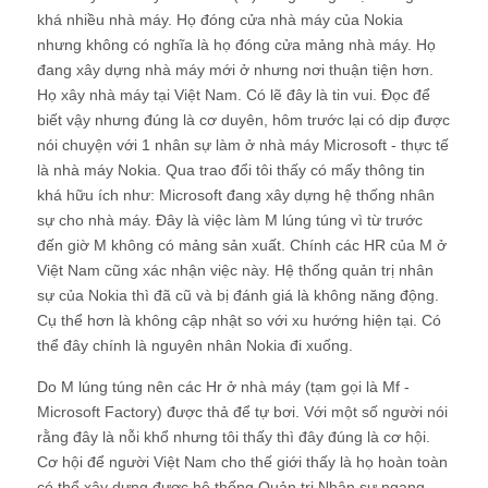
khá nhiều nhà máy. Họ đóng cửa nhà máy của Nokia
nhưng không có nghĩa là họ đóng cửa mảng nhà máy. Họ
đang xây dựng nhà máy mới ở nhưng nơi thuận tiện hơn.
Họ xây nhà máy tại Việt Nam. Có lẽ đây là tin vui. Đọc để
biết vậy nhưng đúng là cơ duyên, hôm trước lại có dịp được
nói chuyện với 1 nhân sự làm ở nhà máy Microsoft - thực tế
là nhà máy Nokia. Qua trao đổi tôi thấy có mấy thông tin
khá hữu ích như: Microsoft đang xây dựng hệ thống nhân
sự cho nhà máy. Đây là việc làm M lúng túng vì từ trước
đến giờ M không có mảng sản xuất. Chính các HR của M ở
Việt Nam cũng xác nhận việc này. Hệ thống quản trị nhân
sự của Nokia thì đã cũ và bị đánh giá là không năng động.
Cụ thể hơn là không cập nhật so với xu hướng hiện tại. Có
thể đây chính là nguyên nhân Nokia đi xuống.
Do M lúng túng nên các Hr ở nhà máy (tạm gọi là Mf -
Microsoft Factory) được thả để tự bơi. Với một số người nói
rằng đây là nỗi khổ nhưng tôi thấy thì đây đúng là cơ hội.
Cơ hội để người Việt Nam cho thế giới thấy là họ hoàn toàn
có thể xây dựng được hệ thống Quản trị Nhân sự ngang