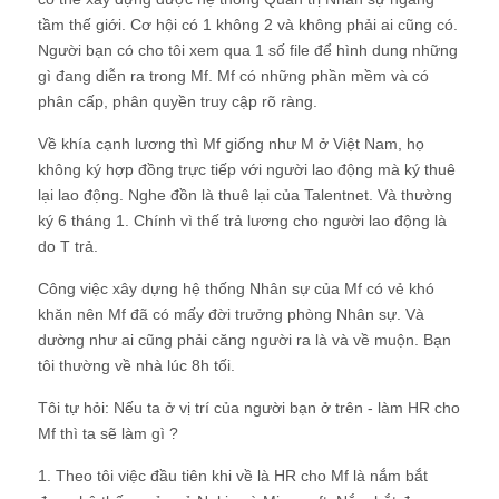
tầm thế giới. Cơ hội có 1 không 2 và không phải ai cũng có.
Người bạn có cho tôi xem qua 1 số file để hình dung những
gì đang diễn ra trong Mf. Mf có những phần mềm và có
phân cấp, phân quyền truy cập rõ ràng.
Về khía cạnh lương thì Mf giống như M ở Việt Nam, họ
không ký hợp đồng trực tiếp với người lao động mà ký thuê
lại lao động. Nghe đồn là thuê lại của Talentnet. Và thường
ký 6 tháng 1. Chính vì thế trả lương cho người lao động là
do T trả.
Công việc xây dựng hệ thống Nhân sự của Mf có vẻ khó
khăn nên Mf đã có mấy đời trưởng phòng Nhân sự. Và
dường như ai cũng phải căng người ra là và về muộn. Bạn
tôi thường về nhà lúc 8h tối.
Tôi tự hỏi: Nếu ta ở vị trí của người bạn ở trên - làm HR cho
Mf thì ta sẽ làm gì ?
1. Theo tôi việc đầu tiên khi về là HR cho Mf là nắm bắt