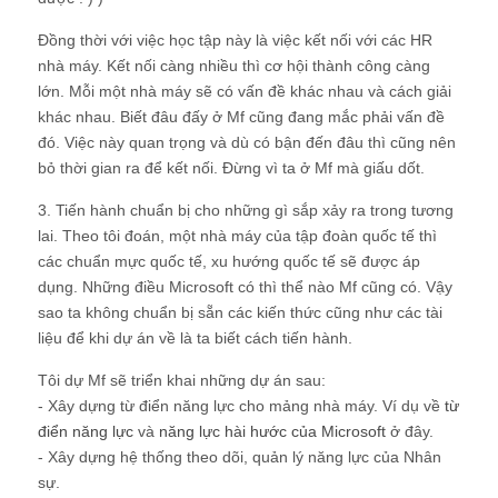
Đồng thời với việc học tập này là việc kết nối với các HR
nhà máy. Kết nối càng nhiều thì cơ hội thành công càng
lớn. Mỗi một nhà máy sẽ có vấn đề khác nhau và cách giải
khác nhau. Biết đâu đấy ở Mf cũng đang mắc phải vấn đề
đó. Việc này quan trọng và dù có bận đến đâu thì cũng nên
bỏ thời gian ra để kết nối. Đừng vì ta ở Mf mà giấu dốt.
3. Tiến hành chuẩn bị cho những gì sắp xảy ra trong tương
lai
. Theo tôi đoán, một nhà máy của tập đoàn quốc tế thì
các chuẩn mực quốc tế, xu hướng quốc tế sẽ được áp
dụng. Những điều Microsoft có thì thể nào Mf cũng có. Vậy
sao ta không chuẩn bị sẵn các kiến thức cũng như các tài
liệu để khi dự án về là ta biết cách tiến hành.
Tôi dự Mf sẽ triển khai những dự án sau:
- Xây dựng từ điển năng lực cho mảng nhà máy. Ví dụ về
từ
điển năng lực
và
năng lực hài hước của Microsoft
ở đây.
- Xây dựng hệ thống theo dõi, quản lý năng lực của Nhân
sự.