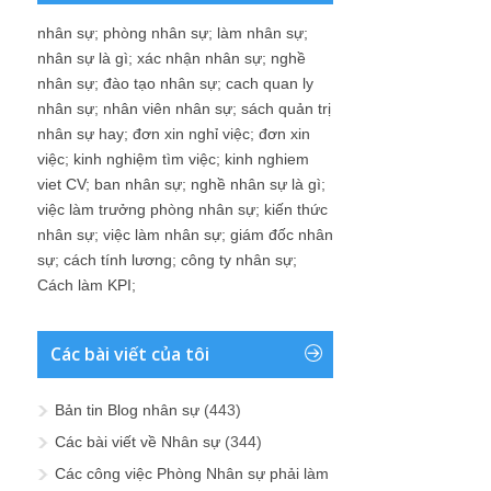
nhân sự
;
phòng nhân sự
;
làm nhân sự
;
nhân sự là gì
;
xác nhận nhân sự
;
nghề
nhân sự
;
đào tạo nhân sự
;
cach quan ly
nhân sự
;
nhân viên nhân sự
;
sách quản trị
nhân sự hay
;
đơn xin nghỉ việc
;
đơn xin
việc
;
kinh nghiệm tìm việc
;
kinh nghiem
viet CV
;
ban nhân sự
;
nghề nhân sự là gì
;
việc làm trưởng phòng nhân sự
;
kiến thức
nhân sự
;
việc làm nhân sự
;
giám đốc nhân
sự
;
cách tính lương
;
công ty nhân sự
;
Cách làm KPI
;
Các bài viết của tôi
Bản tin Blog nhân sự
(443)
Các bài viết về Nhân sự
(344)
Các công việc Phòng Nhân sự phải làm