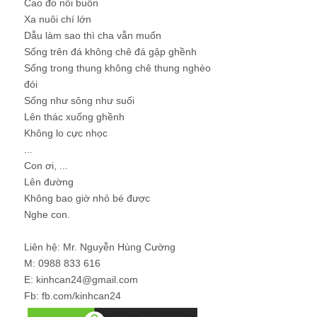
Cao đo nỗi buồn
Xa nuôi chí lớn
Dẫu làm sao thì cha vẫn muốn
Sống trên đá không chê đá gập ghềnh
Sống trong thung không chê thung nghèo
đói
Sống như sông như suối
Lên thác xuống ghềnh
Không lo cực nhọc
...
Con ơi, ...
Lên đường
Không bao giờ nhỏ bé được
Nghe con.
Liên hệ: Mr. Nguyễn Hùng Cường
M: 0988 833 616
E: kinhcan24@gmail.com
Fb: fb.com/kinhcan24