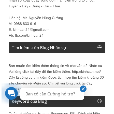
nhân sự xoay quay vòng đời nhân viên trong tổ chức:
Tuyển - Dạy - Dùng - Giữ - Thải.
Liên hệ: Mr. Nguyễn Hùng Cường
M: 0988 833 616
E: kinhcan24@gmail.com
Fb: fb.com/kinhcan24
Tìm kiếm trên Blog Nhân sự
Bạn muốn tìm kiếm thêm thông tin về các vấn đề
Nhân sự
.
Vui lòng click tại đây để tìm kiếm thêm:
http://kinhcan.net/
Đây là công cụ tìm kiếm được tích hợp tìm kiếm khoảng 30
site chuyên về
nhân sự
. Chi tiết vui lòng click tại đây:
Kinhcan24′s Search
Bạn có cần Cường hỗ trợ?
Keyword của Blog
Quản trị nhân sự, Human Resources, KPI, Đánh giá hiệu