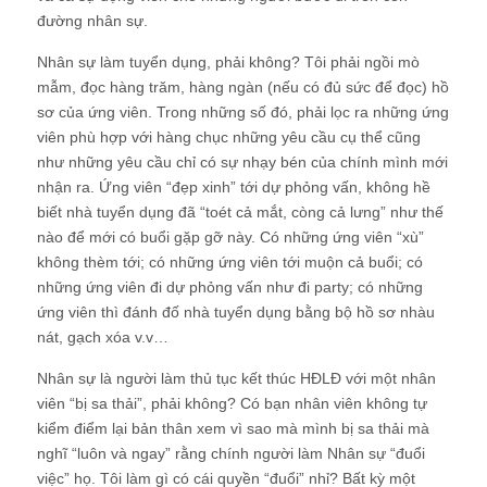
đường nhân sự.
Nhân sự làm tuyển dụng, phải không?
Tôi phải ngồi mò
mẫm, đọc hàng trăm, hàng ngàn (nếu có đủ sức để đọc) hồ
sơ của ứng viên. Trong những số đó, phải lọc ra những ứng
viên phù hợp với hàng chục những yêu cầu cụ thể cũng
như những yêu cầu chỉ có sự nhạy bén của chính mình mới
nhận ra. Ứng viên “đẹp xinh” tới dự phỏng vấn, không hề
biết nhà tuyển dụng đã “toét cả mắt, còng cả lưng” như thế
nào để mới có buổi gặp gỡ này. Có những ứng viên “xù”
không thèm tới; có những ứng viên tới muộn cả buổi; có
những ứng viên đi dự phỏng vấn như đi party; có những
ứng viên thì đánh đố nhà tuyển dụng bằng bộ hồ sơ nhàu
nát, gạch xóa v.v…
Nhân sự là người làm thủ tục kết thúc HĐLĐ với một nhân
viên “bị sa thải”, phải không?
Có bạn nhân viên không tự
kiểm điểm lại bản thân xem vì sao mà mình bị sa thải mà
nghĩ “luôn và ngay” rằng chính người làm Nhân sự “đuổi
việc” họ. Tôi làm gì có cái quyền “đuổi” nhỉ? Bất kỳ một