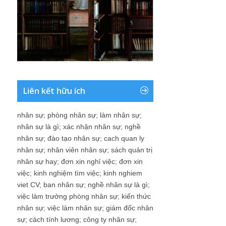
Liên kết hữu ích
nhân sự
;
phòng nhân sự
;
làm nhân sự
;
nhân sự là gì
;
xác nhận nhân sự
;
nghề
nhân sự
;
đào tạo nhân sự
;
cach quan ly
nhân sự
;
nhân viên nhân sự
;
sách quản trị
nhân sự hay
;
đơn xin nghỉ việc
;
đơn xin
việc
;
kinh nghiệm tìm việc
;
kinh nghiem
viet CV
;
ban nhân sự
;
nghề nhân sự là gì
;
việc làm trưởng phòng nhân sự
;
kiến thức
nhân sự
;
việc làm nhân sự
;
giám đốc nhân
sự
;
cách tính lương
;
công ty nhân sự
;