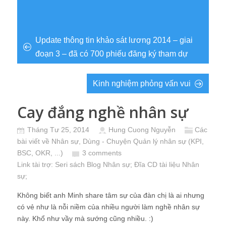
Update thông tin khảo sát lương 2014 – giai
đoạn 3 – đã có 700 phiếu đăng ký tham dự
Kinh nghiệm phỏng vấn vui
Cay đắng nghề nhân sự
Tháng Tư 25, 2014
Hung Cuong Nguyễn
Các
bài viết về Nhân sự
,
Dùng - Chuyện Quản lý nhân sự (KPI,
BSC, OKR, ...)
3 comments
Link tài trợ:
Seri sách Blog Nhân sự
; Đĩa CD
tài liệu Nhân
sự
;
Không biết anh Minh share tâm sự của đàn chị là ai nhưng
có vẻ như là nỗi niềm của nhiều người làm nghề nhân sự
này. Khổ như vầy mà sướng cũng nhiều. :)