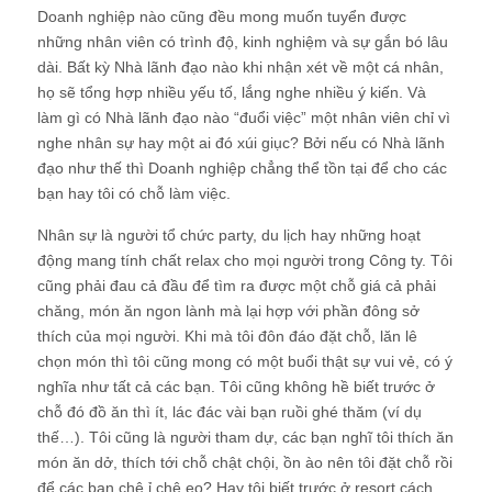
Doanh nghiệp nào cũng đều mong muốn tuyển được
những nhân viên có trình độ, kinh nghiệm và sự gắn bó lâu
dài. Bất kỳ Nhà lãnh đạo nào khi nhận xét về một cá nhân,
họ sẽ tổng hợp nhiều yếu tố, lắng nghe nhiều ý kiến. Và
làm gì có Nhà lãnh đạo nào “đuổi việc” một nhân viên chỉ vì
nghe nhân sự hay một ai đó xúi giục? Bởi nếu có Nhà lãnh
đạo như thế thì Doanh nghiệp chẳng thể tồn tại để cho các
bạn hay tôi có chỗ làm việc.
Nhân sự là người tổ chức party, du lịch hay những hoạt
động mang tính chất relax cho mọi người trong Công ty
. Tôi
cũng phải đau cả đầu để tìm ra được một chỗ giá cả phải
chăng, món ăn ngon lành mà lại hợp với phần đông sở
thích của mọi người. Khi mà tôi đôn đáo đặt chỗ, lăn lê
chọn món thì tôi cũng mong có một buổi thật sự vui vẻ, có ý
nghĩa như tất cả các bạn. Tôi cũng không hề biết trước ở
chỗ đó đồ ăn thì ít, lác đác vài bạn ruồi ghé thăm (ví dụ
thế…). Tôi cũng là người tham dự, các bạn nghĩ tôi thích ăn
món ăn dở, thích tới chỗ chật chội, ồn ào nên tôi đặt chỗ rồi
để các bạn chê ỉ chê eo? Hay tôi biết trước ở resort cách