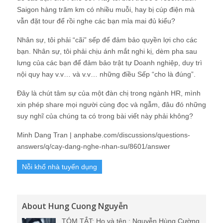
Saigon hàng trăm km có nhiều muỗi, hay bị cúp điện mà
vẫn đặt tour để rồi nghe các bạn mỉa mai đủ kiểu?
Nhân sự, tôi phải “cãi” sếp để đảm bảo quyền lợi cho các
bạn.
Nhân sự, tôi phải chịu ánh mắt nghi kị, dèm pha sau
lưng của các bạn để đảm bảo trật tự Doanh nghiệp, duy trì
nội quy hay v.v… và v.v… những điều Sếp “cho là đúng”.
Đây là chút tâm sự của một đàn chị trong ngành HR, mình
xin phép share mọi người cùng đọc và ngẫm, đâu đó những
suy nghĩ của chúng ta có trong bài viết này phải không?
Minh Dang Tran | anphabe.com/discussions/questions-
answers/q/cay-dang-nghe-nhan-su/8601/answer
Nỗi khổ nhà tuyển dụng
About Hung Cuong Nguyễn
TÓM TẮT: Họ và tên : Nguyễn Hùng Cường