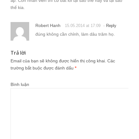
áp. Còn nhân viên thì cứ bắt lỗi tại sao thế này và tại sao
thế kia.
Robert Hanh
-
15.05.2014 at 17:09
Reply
đúng không cần chỉnh, làm dâu trăm họ.
Trả lời
Email của bạn sẽ không được hiển thị công khai.
Các
trường bắt buộc được đánh dấu
*
Bình luận