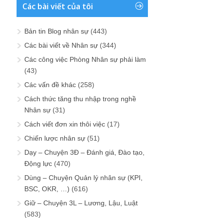
Cách thức tăng thu nhập trong nghề
Nhân sự
(31)
Cách viết đơn xin thôi việc
(17)
Chiến lược nhân sự
(51)
Dạy – Chuyện 3Đ – Đánh giá, Đào tạo,
Động lực
(470)
Dùng – Chuyện Quản lý nhân sự (KPI,
BSC, OKR, …)
(616)
Giữ – Chuyện 3L – Lương, Lậu, Luật
(583)
Hoạt động cộng đồng Nhân sự Vn
(492)
Kiếp người
(16)
Kinh nghiệm tư vấn Quản trị Nhân sự
(17)
Kinh nghiệm xây dựng mô tả công việc
(8)
Lãnh đạo nhân sự
(8)