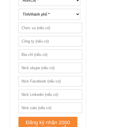
Lưu ý: Các bên lừa đảo, lấy tài liệu của
Blog Nhân sự mang đi bán lại ....
Xem các