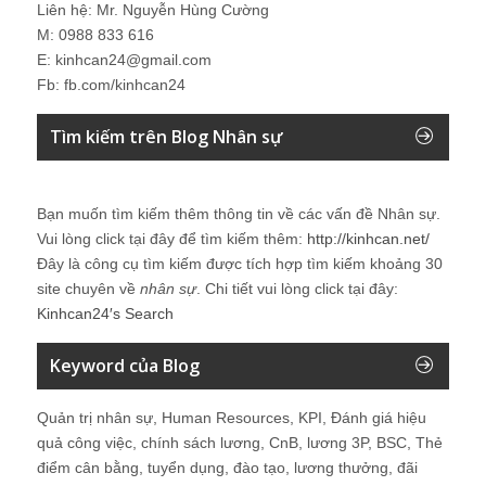
Bạn muốn tìm kiếm thêm thông tin về các vấn đề
Nhân sự
.
Vui lòng click tại đây để tìm kiếm thêm:
http://kinhcan.net/
Đây là công cụ tìm kiếm được tích hợp tìm kiếm khoảng 30
site chuyên về
nhân sự
. Chi tiết vui lòng click tại đây:
Kinhcan24′s Search
Keyword của Blog
Quản trị nhân sự, Human Resources, KPI, Đánh giá hiệu
quả công việc, chính sách lương, CnB, lương 3P, BSC, Thẻ
điểm cân bằng, tuyển dụng, đào tạo, lương thưởng, đãi
ngộ, nhân sự, tổ chức, cơ cấu tổ chức, hệ thống Quản trị
Nhân sự, trưởng phòng Nhân sự, tái tạo tổ chức
Những bài viết tại blog được chia sẻ bởi chuyên gia tư vấn
Quản trị Nhân sự Nguyễn Hùng Cường (
giới thiệu
) và các
thành viên khác trong cộng đồng Nhân sự.
Recent Comments