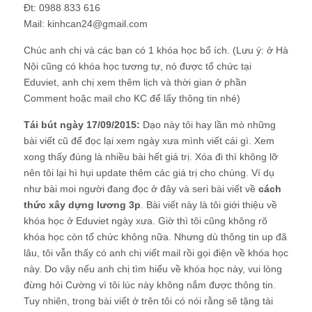
Đt: 0988 833 616
Mail: kinhcan24@gmail.com
Chúc anh chị và các bạn có 1 khóa học bổ ích. (Lưu ý: ở Hà
Nội cũng có khóa học tương tự, nó được tổ chức tại
Eduviet, anh chị xem thêm lịch và thời gian ở phần
Comment hoặc mail cho KC để lấy thông tin nhé)
Tái bút ngày 17/09/2015:
Dạo này tôi hay lần mò những
bài viết cũ để đọc lại xem ngày xưa mình viết cái gì. Xem
xong thấy đúng là nhiều bài hết giá trị. Xóa đi thì không lỡ
nên tôi lại hì hụi update thêm các giá trị cho chúng. Ví dụ
như bài moi người đang đọc ở đây và seri bài viết về
cách
thức xây dựng lương 3p
. Bài viết này là tôi giới thiệu về
khóa học ở Eduviet ngày xưa. Giờ thì tôi cũng không rõ
khóa học còn tổ chức không nữa. Nhưng dù thông tin up đã
lâu, tôi vẫn thấy có anh chị viết mail rồi gọi điện về khóa học
này. Do vậy nếu anh chị tìm hiểu về khóa học này, vui lòng
đừng hỏi Cường vì tôi lúc này không nắm được thông tin.
Tuy nhiên, trong bài viết ở trên tôi có nói rằng sẽ tặng tài