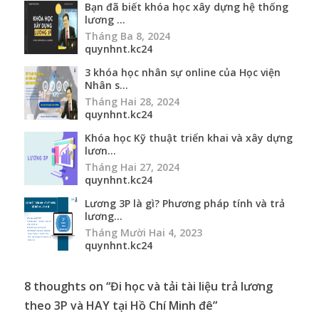
lươn...
Tháng Hai 27, 2024
quynhnt.kc24
Lương 3P là gì? Phương pháp tính và trả
lương...
Tháng Mười Hai 4, 2023
quynhnt.kc24
8 thoughts on “
Đi học và tải tài liệu trả lương
theo 3P và HAY tại Hồ Chí Minh đê
”
Hung Cuong Nguyễn
-
28.10.2013 at 07:27
Reply
Author
Lịch học: Ngày 30/11/2013 và 01/12/2013
Thứ 7, ngày 30/11/2013. Thời gian: 8h00′ – 11h00′ &
13h30′ – 16h30′
Chủ nhật, ngày 01/12/2013. Thời gian: 8h00′ – 11h00′ và
13h00′ – 15h00′.