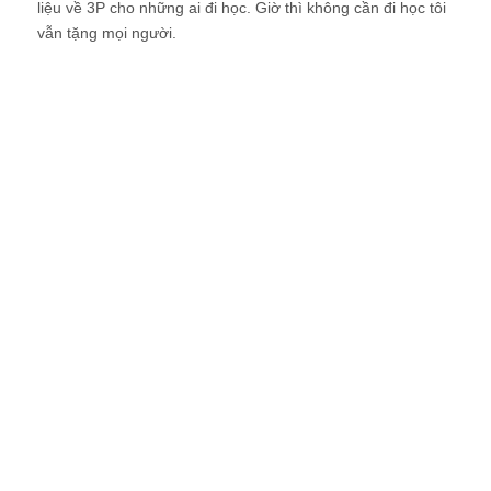
liệu về 3P cho những ai đi học. Giờ thì không cần đi học tôi
vẫn tặng mọi người.
Trước hết là tài liệu để tặng mọi người. Cả nhà click vào các
link sau để nhận tài liệu và đọc hướng dẫn:
- P1:
Tặng file tài liệu hướng dẫn xây dựng hệ thống lương
3P
(Click -
http://goo.gl/zYR5cJ
)
- P1:
Hướng dẫn đọc thông tư số 17/2015/TT-BLĐTBXH và
cách xây dựng lương theo 3P của nhà nước
(Click -
http://goo.gl/SQDYsd
)
- P2 thì tôi để ở:
Bộ tài liệu demo và hướng dẫn xây dựng