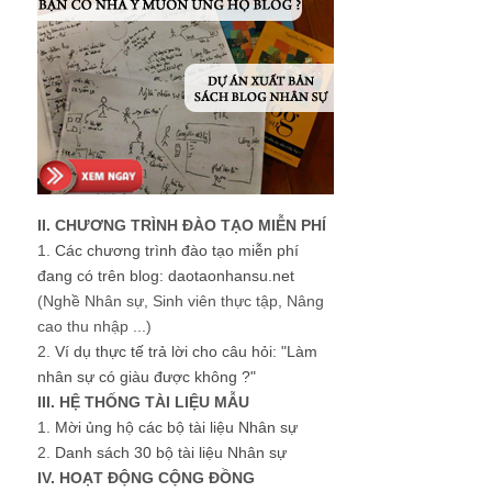
II. CHƯƠNG TRÌNH ĐÀO TẠO MIỄN PHÍ
1.
Các chương trình đào tạo miễn phí
đang có trên blog: daotaonhansu.net
(Nghề Nhân sự, Sinh viên thực tập, Nâng
cao thu nhập ...)
2.
Ví dụ thực tế trả lời cho câu hỏi: "Làm
nhân sự có giàu được không ?"
III. HỆ THỐNG TÀI LIỆU MẪU
1.
Mời ủng hộ các bộ tài liệu Nhân sự
2.
Danh sách 30 bộ tài liệu Nhân sự
IV. HOẠT ĐỘNG CỘNG ĐỒNG
1.
HR Groups - Các nhóm Nhân sự
2.
Cộng đồng Chia sẻ tài liệu Nhân sự
Vào khu vực giới hạn của blog