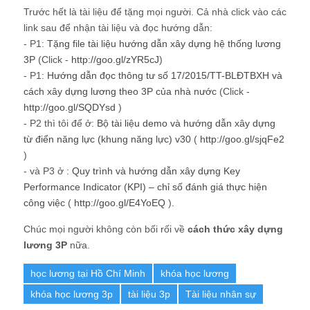
từ điển năng lực (khung năng lực) v30
(
http://goo.gl/sjqFe2
)
- và P3 ở :
Quy trình và hướng dẫn xây dựng Key
Performance Indicator (KPI) – chỉ số đánh giá thực hiện
công việc
(
http://goo.gl/E4YoEQ
).
Chúc mọi người không còn bối rối về
cách thức xây dựng
lương 3P
nữa.
học lương tại Hồ Chí Minh
khóa học lương
khóa học lương 3p
tài liệu 3p
Tài liệu nhân sự
About Hung Cuong Nguyễn
TÓM TẮT: Họ và tên : Nguyễn Hùng Cường
Địa chỉ email: kinhcan24@gmail.com Bằng
cấp cao nhất: Thạc sỹ Quản trị Nhân lực
Địa chỉ : 7B4 Ha Dinh – Thanh Xuan – Ha
Noi Điện thoại : 0988 833 616 Cấp bậc hiện tại: Leader