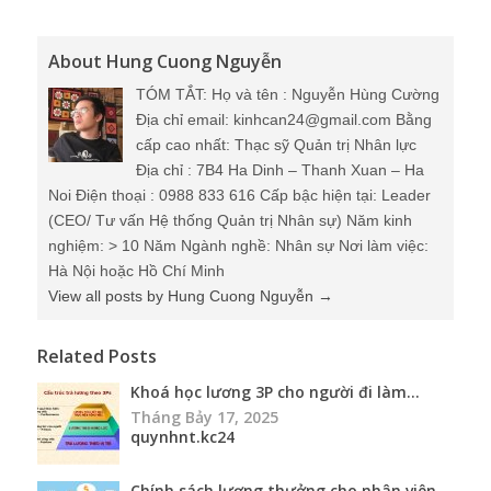
(CEO/ Tư vấn Hệ thống Quản trị Nhân sự) Năm kinh
nghiệm: > 10 Năm Ngành nghề: Nhân sự Nơi làm việc:
Hà Nội hoặc Hồ Chí Minh
View all posts by Hung Cuong Nguyễn
→
Related Posts
Khoá học lương 3P cho người đi làm...
Tháng Bảy 17, 2025
quynhnt.kc24
Chính sách lương thưởng cho nhân viên
kinh do...
Tháng Ba 25, 2025
quynhnt.kc24
Điều đặc biệt chỉ có ở lớp học lương 3P
của G...
Tháng Ba 20, 2025
quynhnt.kc24
Trưởng phòng nhân sự nên học gì?...