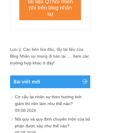
trường hợp khác ở đây!
Bài viết mới
Cơ cấu lại nhân sự theo hướng tinh
giảm thì nên làm như thế nào?
09.08.2026
Nội quy và quy định chuyên môn của bộ
phận được xây như thế nào?
08.08.2026
Dòng chảy giải quyết vấn đề trong
doanh nghiệp và bài toán “em không
biết” trong vận hành doanh nghiệp
08.08.2026
Công ty không có gì nhưng muốn làm
mô tả công việc nhanh thì nên thế nào?
08.08.2026