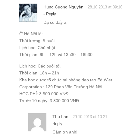
Lịch học: Các buổi tối.
Thời gian: 18h – 21h
Kha học được tổ chức tại phòng đào tạo EduViet
Corporation : 129 Phan Văn Trường Hà Nội
HỌC PHÍ: 3.500.000 VNĐ
Trước 10 ngày: 3.300.000 VNĐ
Thu Lan
-
29.10.2013 at 10:21
Reply
Cảm ơn anh!
Hùng
-
12.04.2017 at 11:36
Reply
Bài viết rất hay và bổ ích
3p rất hữu ích cho DN
http://hiworks.vn/