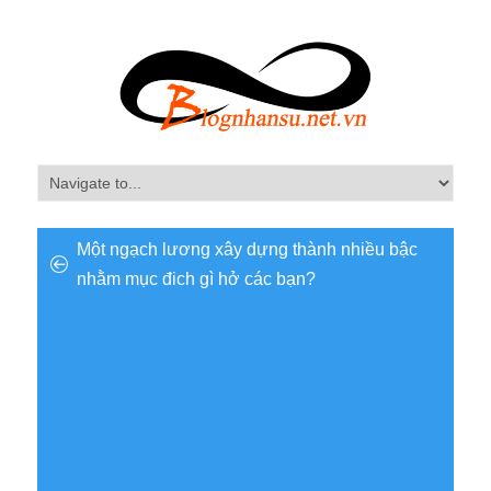
Một ngạch lương xây dựng thành nhiều bậc
nhằm mục đich gì hở các bạn?