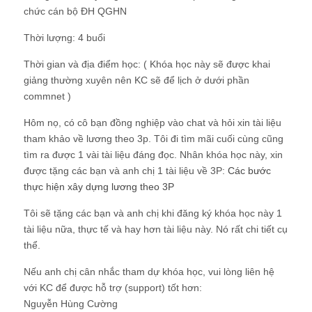
chức cán bộ ĐH QGHN
Thời lượng:
4 buổi
Thời gian và địa điểm học:
( Khóa học này sẽ được khai
giảng thường xuyên nên KC sẽ để lịch ở dưới phần
commnet )
Hôm nọ, có cô bạn đồng nghiệp vào chat và hỏi xin tài liệu
tham khảo về lương theo 3p. Tôi đi tìm mãi cuối cùng cũng
tìm ra được 1 vài tài liệu đáng đọc. Nhân khóa học này, xin
được tặng các bạn và anh chị 1 tài liệu về 3P:
Các bước
thực hiện xây dựng lương theo 3P
Tôi sẽ tặng các bạn và anh chị khi đăng ký khóa học này 1
tài liệu nữa, thực tế và hay hơn tài liệu này. Nó rất chi tiết cụ
thể.
Nếu anh chị cân nhắc tham dự khóa học, vui lòng liên hệ
với KC để được hỗ trợ (support) tốt hơn:
Nguyễn Hùng Cường