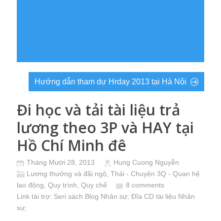
Hướng dẫn tham dự Hrday 2013 tại Hà Nội
Đi học và tải tài liệu trả
lương theo 3P và HAY tại
Hồ Chí Minh đê
Tháng Mười 28, 2013
Hung Cuong Nguyễn
Lương thưởng và đãi ngộ
,
Thải - Chuyện 3Q - Quan hệ
lao động, Quy trình, Quy chế
8 comments
Link tài trợ:
Seri sách Blog Nhân sự
; Đĩa CD
tài liệu Nhân
sự
;