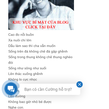
Sống trên đá không chê đá gập ghềnh
Sống trong thung không chê thung nghèo
đói
Sống như sông như suối
Lên thác xuống ghềnh
Không lo cực nhọc
...
Con ơi, ...
Lên đường
Không bao giờ nhỏ bé được
Nghe con.
Liên hệ: Mr. Nguyễn Hùng Cường
M: 0988 833 616
E: kinhcan24@gmail.com
Fb: fb.com/kinhcan24
Bạn có cần Cường hỗ trợ?