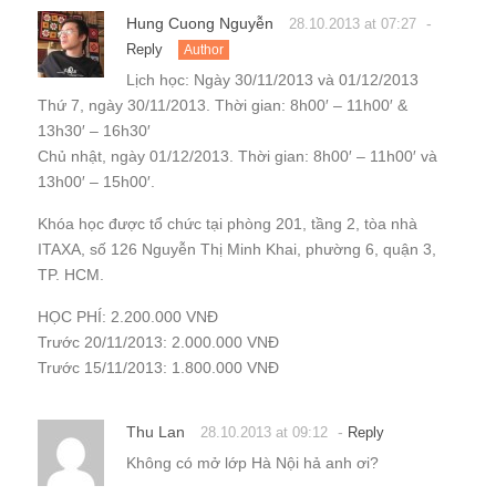
Khóa học được tổ chức tại phòng 201, tầng 2, tòa nhà
ITAXA, số 126 Nguyễn Thị Minh Khai, phường 6, quận 3,
TP. HCM.
HỌC PHÍ: 2.200.000 VNĐ
Trước 20/11/2013: 2.000.000 VNĐ
Trước 15/11/2013: 1.800.000 VNĐ
Thu Lan
-
28.10.2013 at 09:12
Reply
Không có mở lớp Hà Nội hả anh ơi?
Hung Cuong Nguyễn
28.10.2013 at 09:16
-
Reply
Dạ có đấy ạ,
Ở Hà Nội là:
Thời lượng: 5 buổi
Lịch học: Chủ nhật
Thời gian: 9h – 12h và 13h30 – 16h30