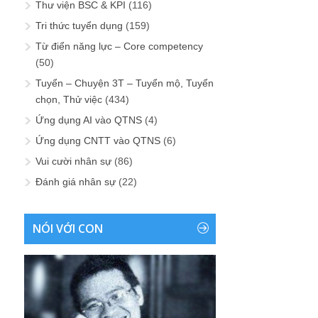
Ứng dụng CNTT vào QTNS
(6)
Vui cười nhân sự
(86)
Đánh giá nhân sự
(22)
NÓI VỚI CON
Cao đo nỗi buồn
Xa nuôi chí lớn
Dẫu làm sao thì cha vẫn muốn