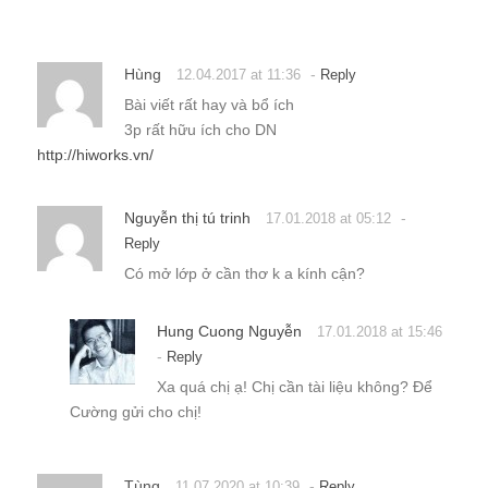
Nguyễn thị tú trinh
-
17.01.2018 at 05:12
Reply
Có mở lớp ở cần thơ k a kính cận?
Hung Cuong Nguyễn
17.01.2018 at 15:46
-
Reply
Xa quá chị ạ! Chị cần tài liệu không? Để
Cường gửi cho chị!
Tùng
-
11.07.2020 at 10:39
Reply
Ở hà nội mình có khoá học nào ko anh. Và chi
phí 1 khoá học là bao tiền 1 người. Thank
Trả lời
Email của bạn sẽ không được hiển thị công khai.
Các
trường bắt buộc được đánh dấu
*