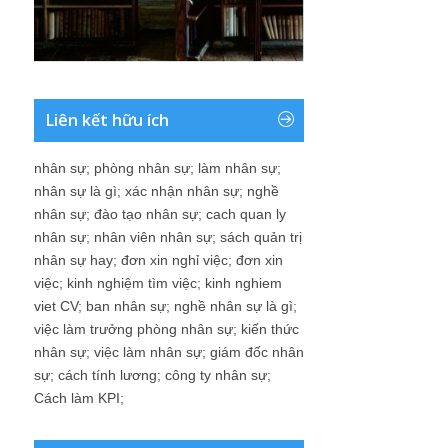
nhân sự
;
đào tạo nhân sự
;
cach quan ly
nhân sự
;
nhân viên nhân sự
;
sách quản trị
nhân sự hay
;
đơn xin nghỉ việc
;
đơn xin
việc
;
kinh nghiệm tìm việc
;
kinh nghiem
viet CV
;
ban nhân sự
;
nghề nhân sự là gì
;
việc làm trưởng phòng nhân sự
;
kiến thức
nhân sự
;
việc làm nhân sự
;
giám đốc nhân
sự
;
cách tính lương
;
công ty nhân sự
;
Cách làm KPI
;
Các bài viết của tôi
Bản tin Blog nhân sự
(443)
Các bài viết về Nhân sự
(344)
Các công việc Phòng Nhân sự phải làm
(43)
Các vấn đề khác
(258)