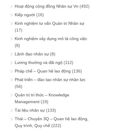
Lương thưởng và đãi ngộ
(112)
Pháp chế – Quan hệ lao động
(136)
Phát triển – đào tạo nhân sự nhân lực
(56)
Quản trị tri thức – Knowledge
Management
(19)
Tài liệu nhân sự
(133)
Thải – Chuyện 3Q – Quan hệ lao động,
Quy trình, Quy chế
(222)
Thư viện BSC & KPI
(116)
Tri thức tuyển dụng
(159)
Từ điển năng lực – Core competency
(50)
Tuyển – Chuyện 3T – Tuyển mộ, Tuyển
chọn, Thử việc
(434)
Ứng dụng AI vào QTNS
(4)