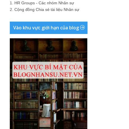
Liên kết hữu ích
nhân sự
;
phòng nhân sự
;
làm nhân sự
;
nhân sự là gì
;
xác nhận nhân sự
;
nghề