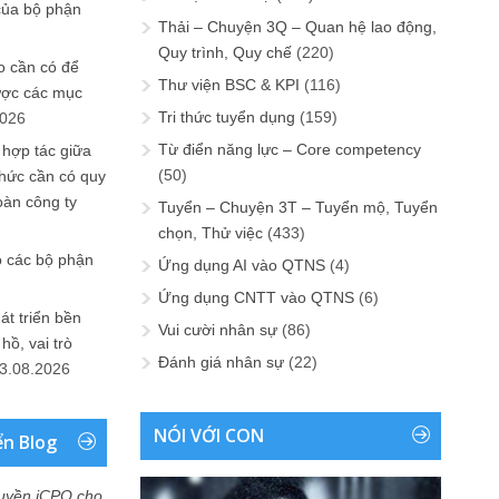
của bộ phận
Thải – Chuyện 3Q – Quan hệ lao động,
Quy trình, Quy chế
(220)
 cần có để
Thư viện BSC & KPI
(116)
ược các mục
Tri thức tuyển dụng
(159)
2026
Từ điển năng lực – Core competency
 hợp tác giữa
(50)
chức cần có quy
oàn công ty
Tuyển – Chuyện 3T – Tuyển mộ, Tuyển
chọn, Thử việc
(433)
o các bộ phận
Ứng dụng AI vào QTNS
(4)
Ứng dụng CNTT vào QTNS
(6)
át triển bền
Vui cười nhân sự
(86)
ồ, vai trò
Đánh giá nhân sự
(22)
3.08.2026
NÓI VỚI CON
ển Blog
uyền iCPO cho