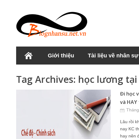
Giới thiệu
Tài liệu về nhân sự
Học viện Nhân sư
Tag Archives:
học lương tại
Đi học v
và HAY t
Tháng
Lâu rồi k
nay KC th
hay nên 