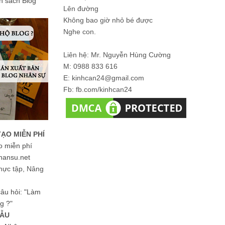
ản sách Blog
Lên đường
Không bao giờ nhỏ bé được
Nghe con.
Liên hệ: Mr. Nguyễn Hùng Cường
M: 0988 833 616
E: kinhcan24@gmail.com
Fb: fb.com/kinhcan24
TẠO MIỄN PHÍ
o miễn phí
hansu.net
hực tập, Nâng
 câu hỏi: "Làm
g ?"
MẪU