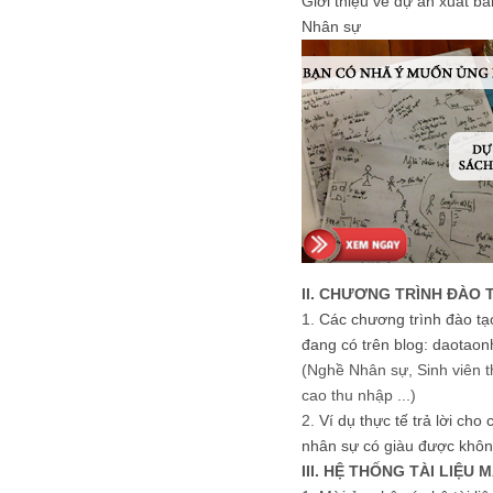
Giới thiệu về dự án xuất b
Nhân sự
II. CHƯƠNG TRÌNH ĐÀO 
1.
Các chương trình đào tạ
đang có trên blog: daotaon
(Nghề Nhân sự, Sinh viên t
cao thu nhập ...)
2.
Ví dụ thực tế trả lời cho
nhân sự có giàu được khôn
III. HỆ THỐNG TÀI LIỆU 