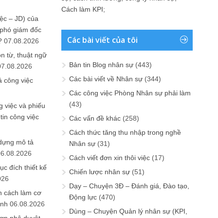
Cách làm KPI
;
ệc – JD) của
 phó giám đốc
Các bài viết của tôi
?
07.08.2026
n từ, thuật ngữ
Bản tin Blog nhân sự
(443)
07.08.2026
Các bài viết về Nhân sự
(344)
ả công việc
Các công việc Phòng Nhân sự phải làm
(43)
 việc và phiếu
tin công việc
Các vấn đề khác
(258)
Cách thức tăng thu nhập trong nghề
 dựng mô tả
Nhân sự
(31)
06.08.2026
Cách viết đơn xin thôi việc
(17)
ục đích thiết kế
Chiến lược nhân sự
(51)
026
Dạy – Chuyện 3Đ – Đánh giá, Đào tạo,
n cách làm cơ
Động lực
(470)
anh
06.08.2026
Dùng – Chuyện Quản lý nhân sự (KPI,