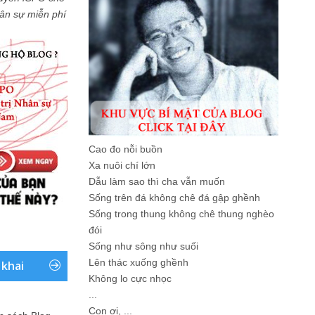
Nhân sự miễn phí
Cao đo nỗi buồn
Xa nuôi chí lớn
Dẫu làm sao thì cha vẫn muốn
Sống trên đá không chê đá gập ghềnh
Sống trong thung không chê thung nghèo
đói
Sống như sông như suối
Lên thác xuống ghềnh
 khai
Không lo cực nhọc
...
Con ơi, ...