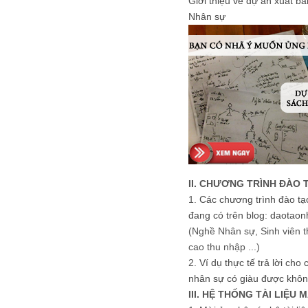
Giới thiệu về dự án xuất b
Nhân sự
II. CHƯƠNG TRÌNH ĐÀO 
1.
Các chương trình đào tạ
đang có trên blog: daotaon
(Nghề Nhân sự, Sinh viên t
cao thu nhập ...)
2.
Ví dụ thực tế trả lời cho
nhân sự có giàu được khôn
III. HỆ THỐNG TÀI LIỆU 