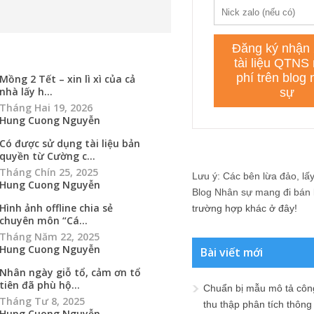
Mồng 2 Tết – xin lì xì của cả
nhà lấy h...
Tháng Hai 19, 2026
Hung Cuong Nguyễn
Có được sử dụng tài liệu bản
quyền từ Cường c...
Tháng Chín 25, 2025
Lưu ý: Các bên lừa đảo, lấy 
Hung Cuong Nguyễn
Blog Nhân sự mang đi bán lạ
Hình ảnh offline chia sẻ
trường hợp khác ở đây!
chuyên môn “Cá...
Tháng Năm 22, 2025
Hung Cuong Nguyễn
Bài viết mới
Nhân ngày giỗ tổ, cảm ơn tổ
tiên đã phù hộ...
Chuẩn bị mẫu mô tả công
Tháng Tư 8, 2025
thu thập phân tích thông 
Hung Cuong Nguyễn