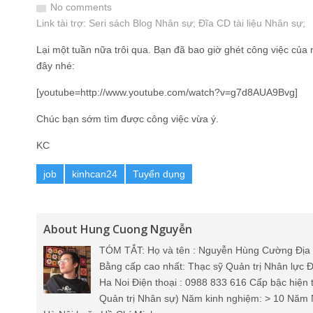
No comments
Link tài trợ:
Seri sách Blog Nhân sự
; Đĩa CD
tài liệu Nhân sự
;
Lại một tuần nữa trôi qua. Bạn đã bao giờ ghét công việc của 
đây nhé:
[youtube=http://www.youtube.com/watch?v=g7d8AUA9Bvg]
Chúc bạn sớm tìm được công việc vừa ý.
KC
job
kinhcan24
Tuyển dụng
About Hung Cuong Nguyễn
TÓM TẮT: Họ và tên : Nguyễn Hùng Cường Địa 
Bằng cấp cao nhất: Thạc sỹ Quản trị Nhân lực Đ
Ha Noi Điện thoại : 0988 833 616 Cấp bậc hiện 
Quản trị Nhân sự) Năm kinh nghiệm: > 10 Năm 