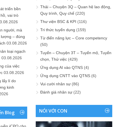
Thải – Chuyện 3Q – Quan hệ lao động,
át triển bền
Quy trình, Quy chế
(220)
ồ, vai trò
Thư viện BSC & KPI
(116)
3.08.2026
Tri thức tuyển dụng
(159)
ần người, mà
 lượng – đúng
Từ điển năng lực – Core competency
ách
03.08.2026
(50)
hân loại ngạch
Tuyển – Chuyện 3T – Tuyển mộ, Tuyển
n
03.08.2026
chọn, Thử việc
(429)
ng của việc
Ứng dụng AI vào QTNS
(4)
ức
03.08.2026
Ứng dụng CNTT vào QTNS
(6)
lấy lí do
Vui cười nhân sự
(86)
ớng kinh
Đánh giá nhân sự
(22)
.2026
NÓI VỚI CON
ển Blog
uyền iCPO cho