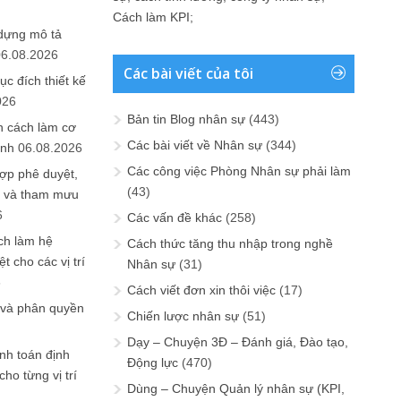
Cách làm KPI
;
 dựng mô tả
06.08.2026
Các bài viết của tôi
ục đích thiết kế
026
Bản tin Blog nhân sự
(443)
n cách làm cơ
Các bài viết về Nhân sự
(344)
anh
06.08.2026
Các công việc Phòng Nhân sự phải làm
ợp phê duyệt,
(43)
in và tham mưu
6
Các vấn đề khác
(258)
ch làm hệ
Cách thức tăng thu nhập trong nghề
t cho các vị trí
Nhân sự
(31)
6
Cách viết đơn xin thôi việc
(17)
 và phân quyền
Chiến lược nhân sự
(51)
Dạy – Chuyện 3Đ – Đánh giá, Đào tạo,
ính toán định
Động lực
(470)
ho từng vị trí
Dùng – Chuyện Quản lý nhân sự (KPI,