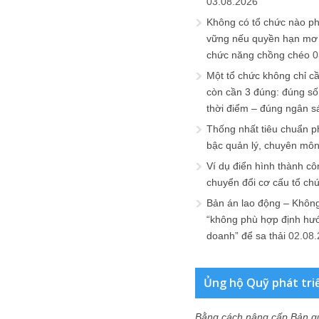
03.08.2026
Không có tổ chức nào ph
vững nếu quyền hạn mơ h
chức năng chồng chéo
0
Một tổ chức không chỉ c
còn cần 3 đúng: đúng số
thời điểm – đúng ngân s
Thống nhất tiêu chuẩn p
bậc quản lý, chuyên mô
Ví dụ điển hình thành cô
chuyển đổi cơ cấu tổ ch
Bản án lao động – Không 
“không phù hợp định hư
doanh” để sa thải
02.08
Ủng hộ Quỹ phát tri
Bằng cách nâng cấp Bản q