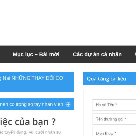
Mục lục – Bài mới
Các dự án cá nhân
Quà tặng tài liệu
Dong Nai NHỮNG THAY ĐỔI CƠ
nen co trong so tay nhan vien
iệc của bạn ?
hức tuyển dụng
,
Vui cười nhân sự