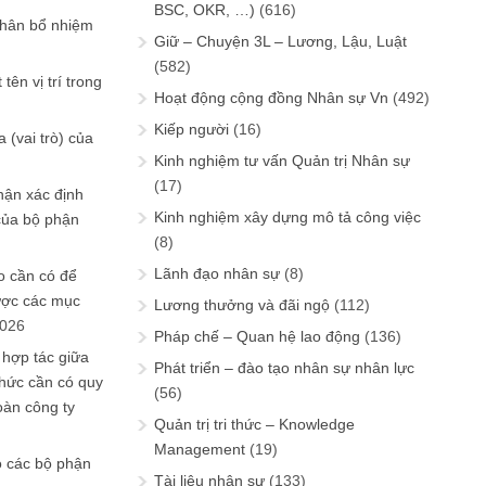
BSC, OKR, …)
(616)
phân bổ nhiệm
Giữ – Chuyện 3L – Lương, Lậu, Luật
(582)
tên vị trí trong
Hoạt động cộng đồng Nhân sự Vn
(492)
Kiếp người
(16)
 (vai trò) của
Kinh nghiệm tư vấn Quản trị Nhân sự
(17)
hận xác định
Kinh nghiệm xây dựng mô tả công việc
của bộ phận
(8)
Lãnh đạo nhân sự
(8)
 cần có để
ược các mục
Lương thưởng và đãi ngộ
(112)
2026
Pháp chế – Quan hệ lao động
(136)
 hợp tác giữa
Phát triển – đào tạo nhân sự nhân lực
chức cần có quy
(56)
oàn công ty
Quản trị tri thức – Knowledge
Management
(19)
o các bộ phận
Tài liệu nhân sự
(133)