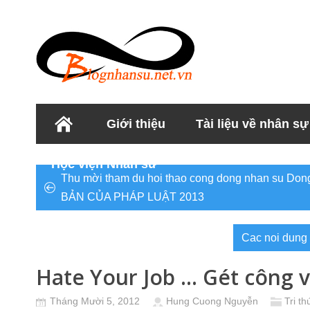
Giới thiệu
Tài liệu về nhân sự
Học viện Nhân sư
Thu mời tham du hoi thao cong dong nhan su 
BẢN CỦA PHÁP LUẬT 2013
Cac noi dung 
Hate Your Job … Gét công v
Tháng Mười 5, 2012
Hung Cuong Nguyễn
Tri t