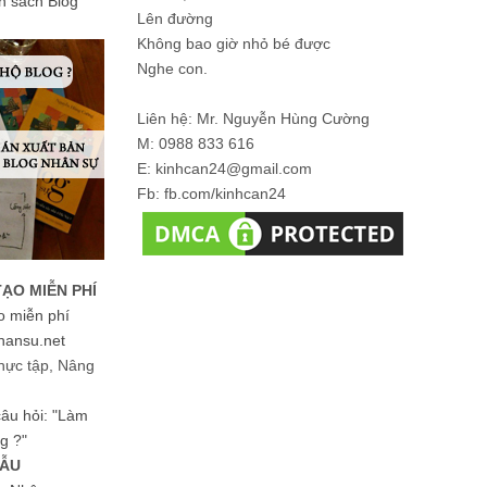
ản sách Blog
Lên đường
Không bao giờ nhỏ bé được
Nghe con.
Liên hệ: Mr. Nguyễn Hùng Cường
M: 0988 833 616
E: kinhcan24@gmail.com
Fb: fb.com/kinhcan24
TẠO MIỄN PHÍ
o miễn phí
hansu.net
hực tập, Nâng
 câu hỏi: "Làm
g ?"
MẪU