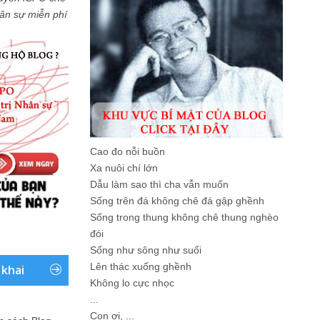
Nhân sự miễn phí
Cao đo nỗi buồn
Xa nuôi chí lớn
Dẫu làm sao thì cha vẫn muốn
Sống trên đá không chê đá gập ghềnh
Sống trong thung không chê thung nghèo
đói
Sống như sông như suối
Lên thác xuống ghềnh
 khai
Không lo cực nhọc
...
Con ơi, ...