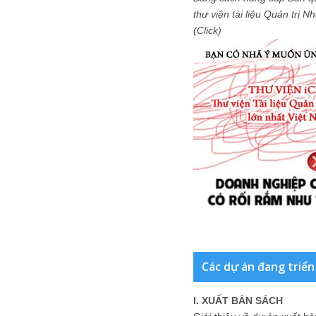
thư viện tài liệu Quản trị 
(Click)
Các dự án đang triển
I. XUẤT BẢN SÁCH