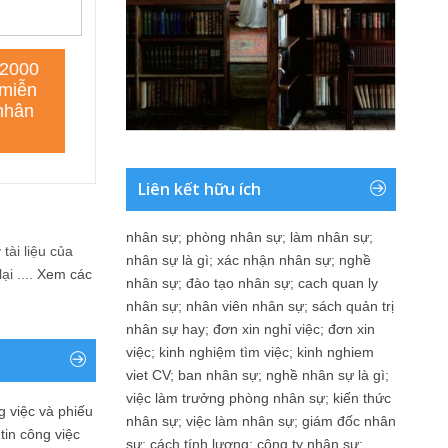
Liên kết hữu ích
nhân sự
;
phòng nhân sự
;
làm nhân sự
;
tài liệu của
nhân sự là gì
;
xác nhận nhân sự
;
nghề
i ....
Xem các
nhân sự
;
đào tạo nhân sự
;
cach quan ly
nhân sự
;
nhân viên nhân sự
;
sách quản trị
nhân sự hay
;
đơn xin nghỉ việc
;
đơn xin
việc
;
kinh nghiệm tìm việc
;
kinh nghiem
viet CV
;
ban nhân sự
;
nghề nhân sự là gì
;
việc làm trưởng phòng nhân sự
;
kiến thức
 việc và phiếu
nhân sự
;
việc làm nhân sự
;
giám đốc nhân
tin công việc
sự
;
cách tính lương
;
công ty nhân sự
;