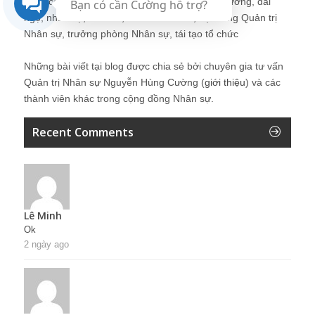
điểm cân bằng, tuyển dụng, đào tạo, lương thưởng, đãi
Bạn có cần Cường hỗ trợ?
ngộ, nhân sự, tổ chức, cơ cấu tổ chức, hệ thống Quản trị
Nhân sự, trưởng phòng Nhân sự, tái tạo tổ chức
Những bài viết tại blog được chia sẻ bởi chuyên gia tư vấn
Quản trị Nhân sự Nguyễn Hùng Cường (
giới thiệu
) và các
thành viên khác trong cộng đồng Nhân sự.
Recent Comments
Lê Minh
Ok
2 ngày ago