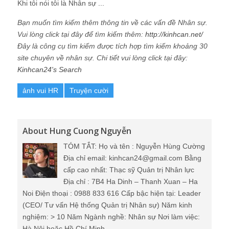
Khi tôi nói tôi là Nhân sự ...
Bạn muốn tìm kiếm thêm thông tin về các vấn đề Nhân sự.
Vui lòng click tại đây để tìm kiếm thêm:
http://kinhcan.net/
Đây là công cụ tìm kiếm được tích hợp tìm kiếm khoảng 30
site chuyên về nhân sự. Chi tiết vui lòng click tại đây:
Kinhcan24's Search
ảnh vui HR
Truyện cười
About Hung Cuong Nguyễn
TÓM TẮT: Họ và tên : Nguyễn Hùng Cường
Địa chỉ email: kinhcan24@gmail.com Bằng
cấp cao nhất: Thạc sỹ Quản trị Nhân lực
Địa chỉ : 7B4 Ha Dinh – Thanh Xuan – Ha
Noi Điện thoại : 0988 833 616 Cấp bậc hiện tại: Leader
(CEO/ Tư vấn Hệ thống Quản trị Nhân sự) Năm kinh
nghiệm: > 10 Năm Ngành nghề: Nhân sự Nơi làm việc:
Hà Nội hoặc Hồ Chí Minh