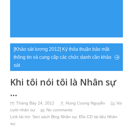
[Khảo sát lương 2012] Ký thỏa thuận bảo mật
thông tin và cung cấp các chức danh cần khảo
sát
Khi tôi nói tôi là Nhân sự
…
Tháng Bảy 24, 2012
Hung Cuong Nguyễn
Vui
cười nhân sự
No comments
Link tài trợ:
Seri sách Blog Nhân sự
; Đĩa CD
tài liệu Nhân
sự
;