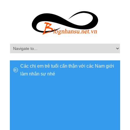
Các chị em trẻ tuổi cẩn thận với các Nam giới
làm nhân sự nhé