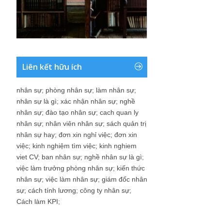
Liên kết hữu ích
nhân sự
;
phòng nhân sự
;
làm nhân sự
;
nhân sự là gì
;
xác nhận nhân sự
;
nghề
nhân sự
;
đào tạo nhân sự
;
cach quan ly
nhân sự
;
nhân viên nhân sự
;
sách quản trị
nhân sự hay
;
đơn xin nghỉ việc
;
đơn xin
việc
;
kinh nghiệm tìm việc
;
kinh nghiem
viet CV
;
ban nhân sự
;
nghề nhân sự là gì
;
việc làm trưởng phòng nhân sự
;
kiến thức
nhân sự
;
việc làm nhân sự
;
giám đốc nhân
sự
;
cách tính lương
;
công ty nhân sự
;
Cách làm KPI
;