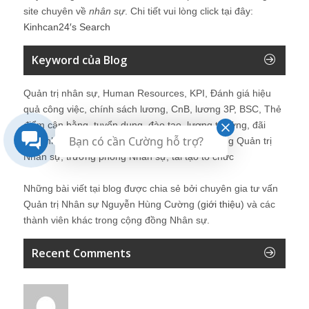
site chuyên về
nhân sự
. Chi tiết vui lòng click tại đây:
Kinhcan24′s Search
Keyword của Blog
Quản trị nhân sự, Human Resources, KPI, Đánh giá hiệu
quả công việc, chính sách lương, CnB, lương 3P, BSC, Thẻ
điểm cân bằng, tuyển dụng, đào tạo, lương thưởng, đãi
Bạn có cần Cường hỗ trợ?
ngộ, nhân sự, tổ chức, cơ cấu tổ chức, hệ thống Quản trị
Nhân sự, trưởng phòng Nhân sự, tái tạo tổ chức
Những bài viết tại blog được chia sẻ bởi chuyên gia tư vấn
Quản trị Nhân sự Nguyễn Hùng Cường (
giới thiệu
) và các
thành viên khác trong cộng đồng Nhân sự.
Recent Comments