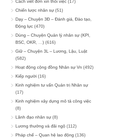
Cách viết đơn xin thôi việc
(17)
Chiến lược nhân sự
(51)
Dạy – Chuyện 3Đ – Đánh giá, Đào tạo,
Động lực
(470)
Dùng – Chuyện Quản lý nhân sự (KPI,
BSC, OKR, …)
(616)
Giữ – Chuyện 3L – Lương, Lậu, Luật
(582)
Hoạt động cộng đồng Nhân sự Vn
(492)
Kiếp người
(16)
Kinh nghiệm tư vấn Quản trị Nhân sự
(17)
Kinh nghiệm xây dựng mô tả công việc
(8)
Lãnh đạo nhân sự
(8)
Lương thưởng và đãi ngộ
(112)
Pháp chế – Quan hệ lao động
(136)