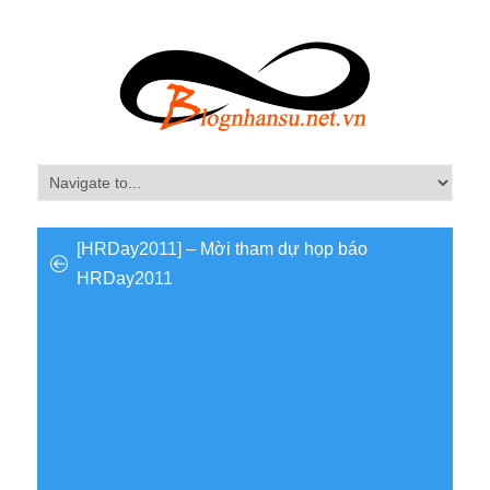
[HRDay2011] – Mời tham dự họp báo
HRDay2011