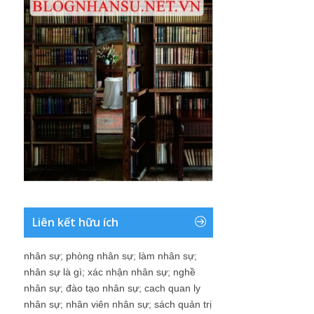
Liên kết hữu ích
nhân sự
;
phòng nhân sự
;
làm nhân sự
;
nhân sự là gì
;
xác nhận nhân sự
;
nghề
nhân sự
;
đào tạo nhân sự
;
cach quan ly
nhân sự
;
nhân viên nhân sự
;
sách quản trị