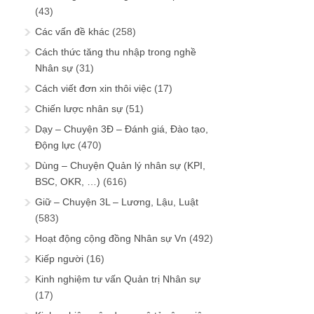
(43)
Các vấn đề khác
(258)
Cách thức tăng thu nhập trong nghề
Nhân sự
(31)
Cách viết đơn xin thôi việc
(17)
Chiến lược nhân sự
(51)
Dạy – Chuyện 3Đ – Đánh giá, Đào tạo,
Động lực
(470)
Dùng – Chuyện Quản lý nhân sự (KPI,
BSC, OKR, …)
(616)
Giữ – Chuyện 3L – Lương, Lậu, Luật
(583)
Hoạt động cộng đồng Nhân sự Vn
(492)
Kiếp người
(16)
Kinh nghiệm tư vấn Quản trị Nhân sự
(17)