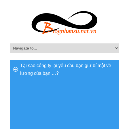
Tại sao công ty lại yêu cầu bạn giữ bí mật về
lương của bạn …?