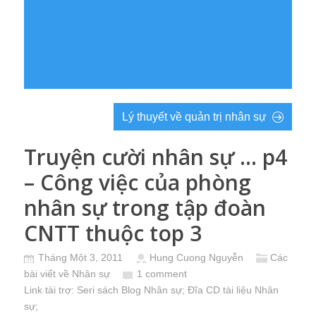
Lý thuyết về quản trị nhân sự
Truyện cười nhân sự … p4
– Công việc của phòng
nhân sự trong tập đoàn
CNTT thuộc top 3
Tháng Một 3, 2011
Hung Cuong Nguyễn
Các
bài viết về Nhân sự
1 comment
Link tài trợ:
Seri sách Blog Nhân sự
; Đĩa CD
tài liệu Nhân
sự
;