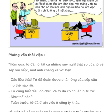
Phỏng vấn thôi việc :
"Hôm qua, tớ đã nói tất cả những suy nghĩ thật sự của tớ về
sếp với sếp", một anh chàng kể với bạn.
- Cậu liều thật! Tớ đã đoán được phản ứng của sếp cậu
như thế nào rồi.
- Tớ cũng biết điều đó chứ! Và tớ đã có chuẩn bị trước.
- Như thế nào?
- Tuần trước, tớ đã đi xin việc ở công ty khác.
Và một số công việc khác trong phòng thí nghiệm của