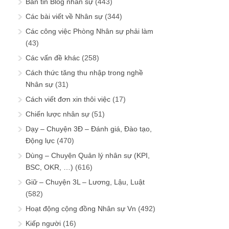
Bản tin Blog nhân sự
(443)
Các bài viết về Nhân sự
(344)
Các công việc Phòng Nhân sự phải làm
(43)
Các vấn đề khác
(258)
Cách thức tăng thu nhập trong nghề
Nhân sự
(31)
Cách viết đơn xin thôi việc
(17)
Chiến lược nhân sự
(51)
Dạy – Chuyện 3Đ – Đánh giá, Đào tạo,
Động lực
(470)
Dùng – Chuyện Quản lý nhân sự (KPI,
BSC, OKR, …)
(616)
Giữ – Chuyện 3L – Lương, Lậu, Luật
(582)
Hoạt động cộng đồng Nhân sự Vn
(492)
Kiếp người
(16)