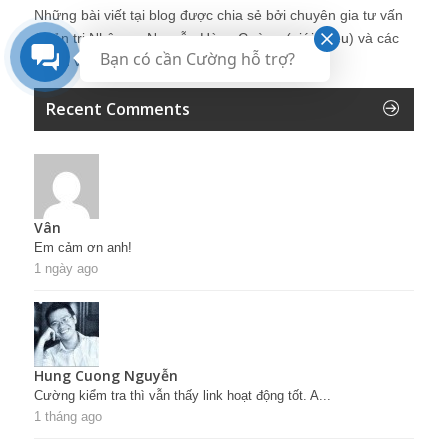
Những bài viết tại blog được chia sẻ bởi chuyên gia tư vấn
Quản trị Nhân sự Nguyễn Hùng Cường (
giới thiệu
) và các
Bạn có cần Cường hỗ trợ?
thành viên khác trong cộng đồng Nhân sự.
Recent Comments
Vân
Em cảm ơn anh!
1 ngày ago
Hung Cuong Nguyễn
Cường kiểm tra thì vẫn thấy link hoạt động tốt. A...
1 tháng ago