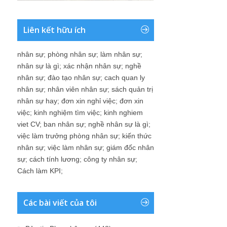
Liên kết hữu ích
nhân sự
;
phòng nhân sự
;
làm nhân sự
;
nhân sự là gì
;
xác nhận nhân sự
;
nghề
nhân sự
;
đào tạo nhân sự
;
cach quan ly
nhân sự
;
nhân viên nhân sự
;
sách quản trị
nhân sự hay
;
đơn xin nghỉ việc
;
đơn xin
việc
;
kinh nghiệm tìm việc
;
kinh nghiem
viet CV
;
ban nhân sự
;
nghề nhân sự là gì
;
việc làm trưởng phòng nhân sự
;
kiến thức
nhân sự
;
việc làm nhân sự
;
giám đốc nhân
sự
;
cách tính lương
;
công ty nhân sự
;
Cách làm KPI
;
Các bài viết của tôi