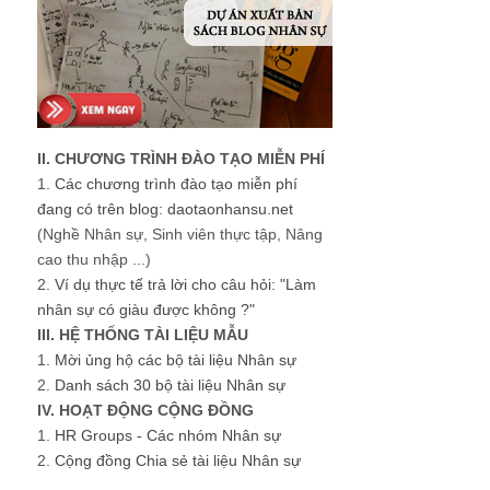
II. CHƯƠNG TRÌNH ĐÀO TẠO MIỄN PHÍ
1.
Các chương trình đào tạo miễn phí
đang có trên blog: daotaonhansu.net
(Nghề Nhân sự, Sinh viên thực tập, Nâng
cao thu nhập ...)
2.
Ví dụ thực tế trả lời cho câu hỏi: "Làm
nhân sự có giàu được không ?"
III. HỆ THỐNG TÀI LIỆU MẪU
1.
Mời ủng hộ các bộ tài liệu Nhân sự
2.
Danh sách 30 bộ tài liệu Nhân sự
IV. HOẠT ĐỘNG CỘNG ĐỒNG
1.
HR Groups - Các nhóm Nhân sự
2.
Cộng đồng Chia sẻ tài liệu Nhân sự