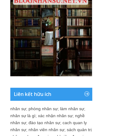
Liên kết hữu ích
nhân sự
;
phòng nhân sự
;
làm nhân sự
;
nhân sự là gì
;
xác nhận nhân sự
;
nghề
nhân sự
;
đào tạo nhân sự
;
cach quan ly
nhân sự
;
nhân viên nhân sự
;
sách quản trị