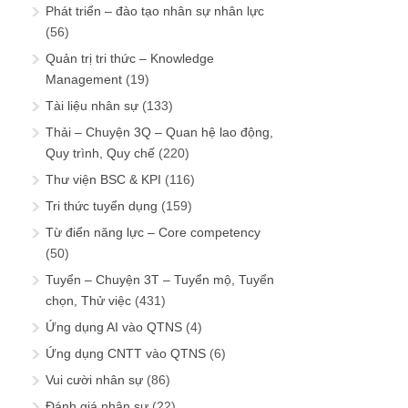
Phát triển – đào tạo nhân sự nhân lực
(56)
Quản trị tri thức – Knowledge
Management
(19)
Tài liệu nhân sự
(133)
Thải – Chuyện 3Q – Quan hệ lao động,
Quy trình, Quy chế
(220)
Thư viện BSC & KPI
(116)
Tri thức tuyển dụng
(159)
Từ điển năng lực – Core competency
(50)
Tuyển – Chuyện 3T – Tuyển mộ, Tuyển
chọn, Thử việc
(431)
Ứng dụng AI vào QTNS
(4)
Ứng dụng CNTT vào QTNS
(6)
Vui cười nhân sự
(86)
Đánh giá nhân sự
(22)