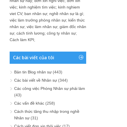
nhân sự hay
;
đơn xin nghỉ việc
;
đơn xin
việc
;
kinh nghiệm tìm việc
;
kinh nghiem
viet CV
;
ban nhân sự
;
nghề nhân sự là gì
;
việc làm trưởng phòng nhân sự
;
kiến thức
nhân sự
;
việc làm nhân sự
;
giám đốc nhân
sự
;
cách tính lương
;
công ty nhân sự
;
Cách làm KPI
;
Các bài viết của tôi
Bản tin Blog nhân sự
(443)
Các bài viết về Nhân sự
(344)
Các công việc Phòng Nhân sự phải làm
(43)
Các vấn đề khác
(258)
Cách thức tăng thu nhập trong nghề
Nhân sự
(31)
Cách viết đơn xin thôi việc
(17)