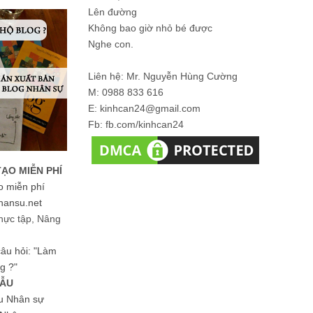
Lên đường
Không bao giờ nhỏ bé được
Nghe con.
Liên hệ: Mr. Nguyễn Hùng Cường
M: 0988 833 616
E: kinhcan24@gmail.com
Fb: fb.com/kinhcan24
TẠO MIỄN PHÍ
o miễn phí
hansu.net
hực tập, Nâng
 câu hỏi: "Làm
g ?"
MẪU
ệu Nhân sự