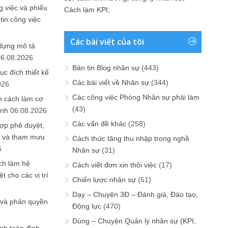
 việc và phiếu
Cách làm KPI
;
tin công việc
Các bài viết của tôi
 dựng mô tả
06.08.2026
Bản tin Blog nhân sự
(443)
ục đích thiết kế
Các bài viết về Nhân sự
(344)
026
Các công việc Phòng Nhân sự phải làm
n cách làm cơ
(43)
anh
06.08.2026
Các vấn đề khác
(258)
ợp phê duyệt,
in và tham mưu
Cách thức tăng thu nhập trong nghề
6
Nhân sự
(31)
ch làm hệ
Cách viết đơn xin thôi việc
(17)
t cho các vị trí
Chiến lược nhân sự
(51)
6
Dạy – Chuyện 3Đ – Đánh giá, Đào tạo,
 và phân quyền
Động lực
(470)
Dùng – Chuyện Quản lý nhân sự (KPI,