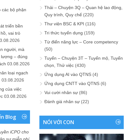
Thải – Chuyện 3Q – Quan hệ lao động,
o các bộ phận
Quy trình, Quy chế
(220)
Thư viện BSC & KPI
(116)
át triển bền
Tri thức tuyển dụng
(159)
ồ, vai trò
3.08.2026
Từ điển năng lực – Core competency
(50)
ần người, mà
 lượng – đúng
Tuyển – Chuyện 3T – Tuyển mộ, Tuyển
ách
03.08.2026
chọn, Thử việc
(430)
hân loại ngạch
Ứng dụng AI vào QTNS
(4)
n
03.08.2026
Ứng dụng CNTT vào QTNS
(6)
ng của việc
Vui cười nhân sự
(86)
ức
03.08.2026
Đánh giá nhân sự
(22)
ển Blog
NÓI VỚI CON
uyền iCPO cho
Nhân sự miễn phí