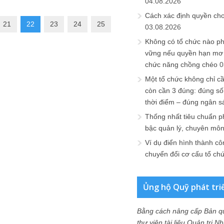
04.08.2026
Cách xác định quyền ch
21
22
23
24
25
03.08.2026
Không có tổ chức nào ph
vững nếu quyền hạn mơ h
chức năng chồng chéo
0
Một tổ chức không chỉ c
còn cần 3 đúng: đúng số
thời điểm – đúng ngân s
Thống nhất tiêu chuẩn p
bậc quản lý, chuyên mô
Ví dụ điển hình thành cô
chuyển đổi cơ cấu tổ ch
Ủng hộ Quỹ phát tri
Bằng cách nâng cấp Bản q
thư viện tài liệu Quản trị 