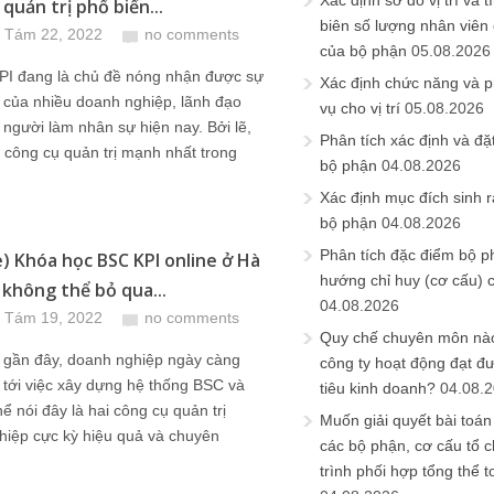
Xác định sơ đồ vị trí và t
quản trị phổ biến...
biên số lượng nhân viên c
 Tám 22, 2022
no comments
của bộ phận
05.08.2026
PI đang là chủ đề nóng nhận được sự
Xác định chức năng và 
 của nhiều doanh nghiệp, lãnh đạo
vụ cho vị trí
05.08.2026
người làm nhân sự hiện nay. Bởi lẽ,
Phân tích xác định và đặt 
i công cụ quản trị mạnh nhất trong
bộ phận
04.08.2026
Xác định mục đích sinh ra
bộ phận
04.08.2026
Phân tích đặc điểm bộ p
) Khóa học BSC KPI online ở Hà
hướng chỉ huy (cơ cấu) 
 không thể bỏ qua...
04.08.2026
 Tám 19, 2022
no comments
Quy chế chuyên môn nào
n gần đây, doanh nghiệp ngày càng
công ty hoạt động đạt đ
tới việc xây dựng hệ thống BSC và
tiêu kinh doanh?
04.08.
hể nói đây là hai công cụ quản trị
Muốn giải quyết bài toán
hiệp cực kỳ hiệu quả và chuyên
các bộ phận, cơ cấu tổ 
trình phối hợp tổng thể t