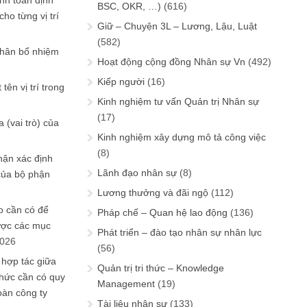
ính toán định
BSC, OKR, …)
(616)
ho từng vị trí
Giữ – Chuyện 3L – Lương, Lậu, Luật
(582)
phân bổ nhiệm
Hoạt động cộng đồng Nhân sự Vn
(492)
Kiếp người
(16)
tên vị trí trong
Kinh nghiệm tư vấn Quản trị Nhân sự
(17)
 (vai trò) của
Kinh nghiệm xây dựng mô tả công việc
(8)
hận xác định
Lãnh đạo nhân sự
(8)
của bộ phận
Lương thưởng và đãi ngộ
(112)
 cần có để
Pháp chế – Quan hệ lao động
(136)
ược các mục
Phát triển – đào tạo nhân sự nhân lực
2026
(56)
 hợp tác giữa
Quản trị tri thức – Knowledge
chức cần có quy
Management
(19)
oàn công ty
Tài liệu nhân sự
(133)