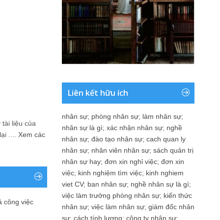
Liên kết hữu ích
nhân sự
;
phòng nhân sự
;
làm nhân sự
;
tài liệu của
nhân sự là gì
;
xác nhận nhân sự
;
nghề
i ....
Xem các
nhân sự
;
đào tạo nhân sự
;
cach quan ly
nhân sự
;
nhân viên nhân sự
;
sách quản trị
nhân sự hay
;
đơn xin nghỉ việc
;
đơn xin
việc
;
kinh nghiệm tìm việc
;
kinh nghiem
viet CV
;
ban nhân sự
;
nghề nhân sự là gì
;
việc làm trưởng phòng nhân sự
;
kiến thức
ả công việc
nhân sự
;
việc làm nhân sự
;
giám đốc nhân
sự
;
cách tính lương
;
công ty nhân sự
;