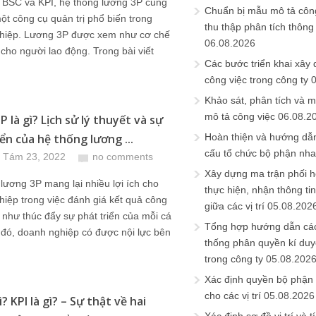
 BSC và KPI, hệ thống lương 3P cũng
Chuẩn bị mẫu mô tả công
ột công cụ quản trị phổ biến trong
thu thập phân tích thông 
hiệp. Lương 3P được xem như cơ chế
06.08.2026
 cho người lao động. Trong bài viết
Các bước triển khai xây
công việc trong công ty
Khảo sát, phân tích và m
mô tả công việc
06.08.2
 là gì? Lịch sử lý thuyết và sự
ển của hệ thống lương ...
Hoàn thiện và hướng dẫ
cấu tổ chức bộ phận nh
 Tám 23, 2022
no comments
Xây dựng ma trận phối h
lương 3P mang lại nhiều lợi ích cho
thực hiện, nhận thông t
iệp trong việc đánh giá kết quả công
giữa các vị trí
05.08.202
 như thúc đẩy sự phát triển của mỗi cá
Tổng hợp hướng dẫn cá
đó, doanh nghiệp có được nội lực bên
thống phân quyền kí duyệ
trong công ty
05.08.202
Xác định quyền bộ phận
cho các vị trí
05.08.2026
ì? KPI là gì? – Sự thật về hai