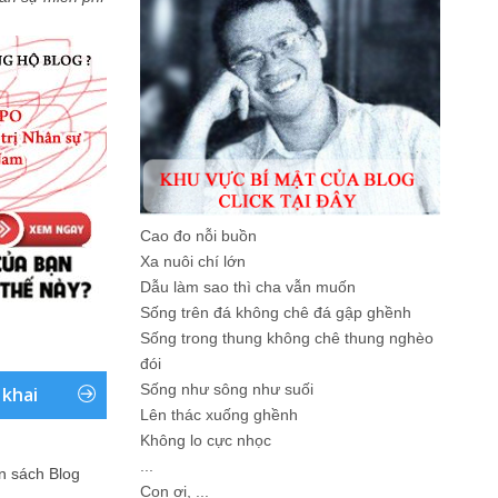
Cao đo nỗi buồn
Xa nuôi chí lớn
Dẫu làm sao thì cha vẫn muốn
Sống trên đá không chê đá gập ghềnh
Sống trong thung không chê thung nghèo
đói
Sống như sông như suối
 khai
Lên thác xuống ghềnh
Không lo cực nhọc
...
ản sách Blog
Con ơi, ...