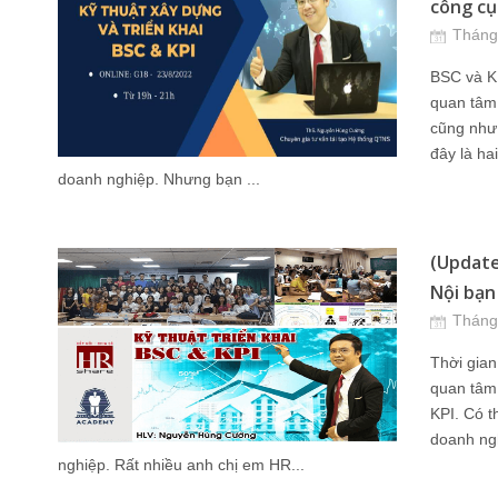
công cụ 
Tháng
BSC và K
quan tâm
cũng như 
đây là ha
doanh nghiệp. Nhưng bạn ...
(Update
Nội bạn
Tháng
Thời gia
quan tâm 
KPI. Có t
doanh ng
nghiệp. Rất nhiều anh chị em HR...