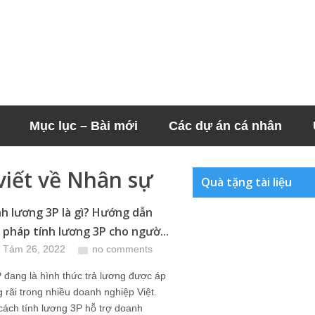
Mục lục – Bài mới
Các dự án cá nhân
viết về Nhân sự
Quà tặng tài liệu
nh lương 3P là gì? Hướng dẫn
pháp tính lương 3P cho ngườ...
 Tám 26, 2022
no comments
đang là hình thức trả lương được áp
 rãi trong nhiều doanh nghiệp Việt.
ách tính lương 3P hỗ trợ doanh