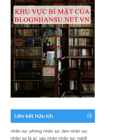
Liên kết hữu ích
nhân sự
;
phòng nhân sự
;
làm nhân sự
;
nhân sự là gì
;
xác nhận nhân sự
;
nghề