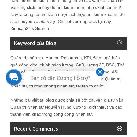
Bạn muốn tìm kiếm thêm thông tin về các vấn đề
Nhân sự
.
Vui lòng click tại đây để tìm kiếm thêm:
http://kinhcan.net/
Đây là công cụ tìm kiếm được tích hợp tìm kiếm khoảng 30
site chuyên về
nhân sự
. Chi tiết vui lòng click tại đây:
Kinhcan24′s Search
Keyword của Blog
Quản trị nhân sự, Human Resources, KPI, Đánh giá hiệu
quả công việc, chính sách lương, CnB, lương 3P, BSC, Thẻ
điểm cân bằng, tuyển dụng, đào tạo, lương thưởng, đãi
Bạn có cần Cường hỗ trợ?
ngộ, nhân sự, tổ chức, cơ cấu tổ chức, hệ thống Quản trị
Nhân sự, trưởng phòng Nhân sự, tái tạo tổ chức
Những bài viết tại blog được chia sẻ bởi chuyên gia tư vấn
Quản trị Nhân sự Nguyễn Hùng Cường (
giới thiệu
) và các
thành viên khác trong cộng đồng Nhân sự.
Recent Comments