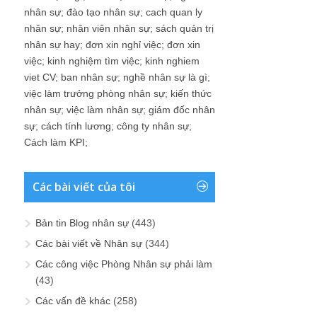
nhân sự
;
đào tạo nhân sự
;
cach quan ly
nhân sự
;
nhân viên nhân sự
;
sách quản trị
nhân sự hay
;
đơn xin nghỉ việc
;
đơn xin
việc
;
kinh nghiệm tìm việc
;
kinh nghiem
viet CV
;
ban nhân sự
;
nghề nhân sự là gì
;
việc làm trưởng phòng nhân sự
;
kiến thức
nhân sự
;
việc làm nhân sự
;
giám đốc nhân
sự
;
cách tính lương
;
công ty nhân sự
;
Cách làm KPI
;
Các bài viết của tôi
Bản tin Blog nhân sự
(443)
Các bài viết về Nhân sự
(344)
Các công việc Phòng Nhân sự phải làm
(43)
Các vấn đề khác
(258)