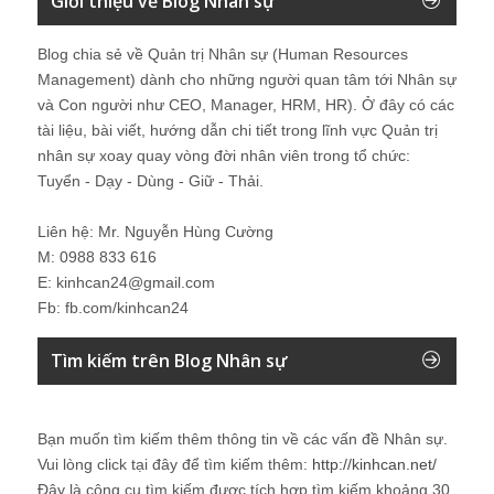
Giới thiệu về Blog Nhân sự
Blog chia sẻ về Quản trị Nhân sự (Human Resources
Management) dành cho những người quan tâm tới Nhân sự
và Con người như CEO, Manager, HRM, HR). Ở đây có các
tài liệu, bài viết, hướng dẫn chi tiết trong lĩnh vực Quản trị
nhân sự xoay quay vòng đời nhân viên trong tổ chức:
Tuyển - Dạy - Dùng - Giữ - Thải.
Liên hệ: Mr. Nguyễn Hùng Cường
M: 0988 833 616
E: kinhcan24@gmail.com
Fb: fb.com/kinhcan24
Tìm kiếm trên Blog Nhân sự
Bạn muốn tìm kiếm thêm thông tin về các vấn đề
Nhân sự
.
Vui lòng click tại đây để tìm kiếm thêm:
http://kinhcan.net/
Đây là công cụ tìm kiếm được tích hợp tìm kiếm khoảng 30