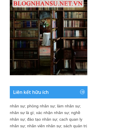
Liên kết hữu ích
nhân sự
;
phòng nhân sự
;
làm nhân sự
;
nhân sự là gì
;
xác nhận nhân sự
;
nghề
nhân sự
;
đào tạo nhân sự
;
cach quan ly
nhân sự
;
nhân viên nhân sự
;
sách quản trị