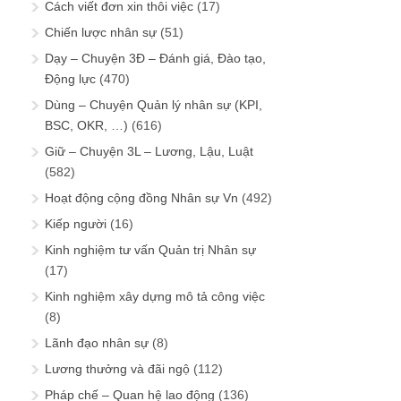
Cách viết đơn xin thôi việc
(17)
Chiến lược nhân sự
(51)
Dạy – Chuyện 3Đ – Đánh giá, Đào tạo,
Động lực
(470)
Dùng – Chuyện Quản lý nhân sự (KPI,
BSC, OKR, …)
(616)
Giữ – Chuyện 3L – Lương, Lậu, Luật
(582)
Hoạt động cộng đồng Nhân sự Vn
(492)
Kiếp người
(16)
Kinh nghiệm tư vấn Quản trị Nhân sự
(17)
Kinh nghiệm xây dựng mô tả công việc
(8)
Lãnh đạo nhân sự
(8)
Lương thưởng và đãi ngộ
(112)
Pháp chế – Quan hệ lao động
(136)