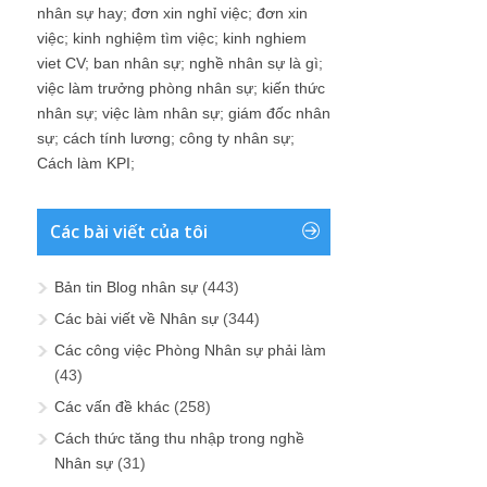
nhân sự hay
;
đơn xin nghỉ việc
;
đơn xin
việc
;
kinh nghiệm tìm việc
;
kinh nghiem
viet CV
;
ban nhân sự
;
nghề nhân sự là gì
;
việc làm trưởng phòng nhân sự
;
kiến thức
nhân sự
;
việc làm nhân sự
;
giám đốc nhân
sự
;
cách tính lương
;
công ty nhân sự
;
Cách làm KPI
;
Các bài viết của tôi
Bản tin Blog nhân sự
(443)
Các bài viết về Nhân sự
(344)
Các công việc Phòng Nhân sự phải làm
(43)
Các vấn đề khác
(258)
Cách thức tăng thu nhập trong nghề
Nhân sự
(31)