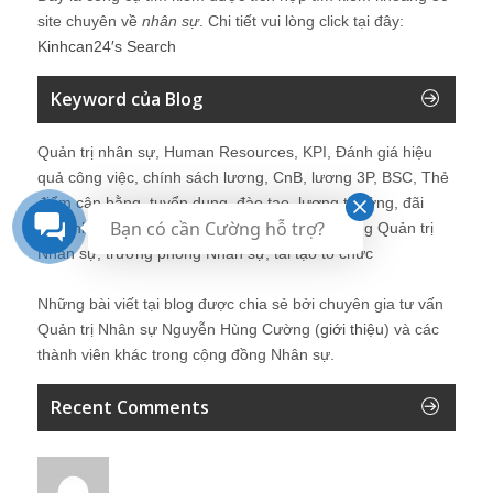
site chuyên về
nhân sự
. Chi tiết vui lòng click tại đây:
Kinhcan24′s Search
Keyword của Blog
Quản trị nhân sự, Human Resources, KPI, Đánh giá hiệu
quả công việc, chính sách lương, CnB, lương 3P, BSC, Thẻ
điểm cân bằng, tuyển dụng, đào tạo, lương thưởng, đãi
Bạn có cần Cường hỗ trợ?
ngộ, nhân sự, tổ chức, cơ cấu tổ chức, hệ thống Quản trị
Nhân sự, trưởng phòng Nhân sự, tái tạo tổ chức
Những bài viết tại blog được chia sẻ bởi chuyên gia tư vấn
Quản trị Nhân sự Nguyễn Hùng Cường (
giới thiệu
) và các
thành viên khác trong cộng đồng Nhân sự.
Recent Comments