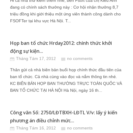
Hi cả nhà thử kiếm thêm nhé, bên Fsoft của chị Kiều Anh
đang có chính sách thưởng này : Cơ hội nhận thưởng 8,7
triệu đồng khi giới thiệu một ứng viên thành công dành cho
FSOFTer tại khu vực Hà Nội. T...
Họp ban tổ chức Hrday2012: chính thức khởi
động sự kiện...
Tháng Tám 17, 2012
no comments
Thân gửi cả nhà biên bản buổi họp chính thức đầu tiên của
ban tổ chức. Cả nhà cùng vào đọc và nắm thông tin nhé.
KC BIÊN BẢN HỌP BAN THƯỜNG TRỰC TOÀN QUỐC VÀ
BAN TỔ CHỨC TẠI HÀ NỘI Hà Nội, ngày 16 th...
Công văn Số: 2750/LĐTBXH-LĐTL V/v: lấy ý kiến
phương án điều chỉnh mức...
Tháng Tám 16, 2012
no comments