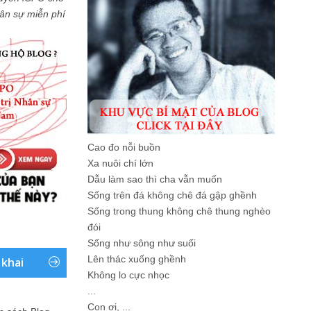
Nhân sự miễn phí
Cao đo nỗi buồn
Xa nuôi chí lớn
Dẫu làm sao thì cha vẫn muốn
Sống trên đá không chê đá gập ghềnh
Sống trong thung không chê thung nghèo
đói
Sống như sông như suối
Lên thác xuống ghềnh
 khai
Không lo cực nhọc
...
Con ơi, ...