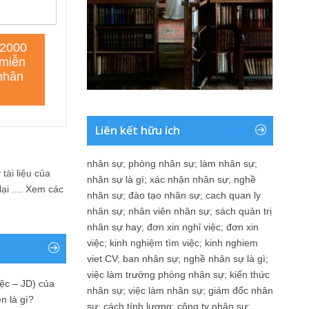
Liên kết hữu ích
nhân sự
;
phòng nhân sự
;
làm nhân sự
;
tài liệu của
nhân sự là gì
;
xác nhận nhân sự
;
nghề
i ....
Xem các
nhân sự
;
đào tạo nhân sự
;
cach quan ly
nhân sự
;
nhân viên nhân sự
;
sách quản trị
nhân sự hay
;
đơn xin nghỉ việc
;
đơn xin
việc
;
kinh nghiệm tìm việc
;
kinh nghiem
viet CV
;
ban nhân sự
;
nghề nhân sự là gì
;
việc làm trưởng phòng nhân sự
;
kiến thức
ệc – JD) của
nhân sự
;
việc làm nhân sự
;
giám đốc nhân
n là gì?
sự
;
cách tính lương
;
công ty nhân sự
;