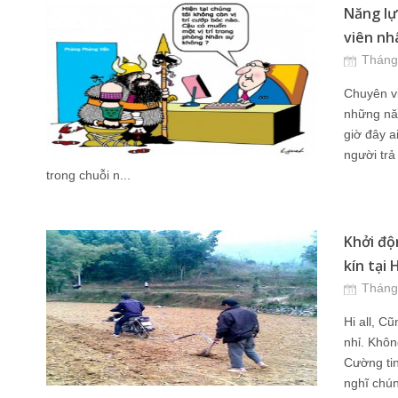
Năng lự
viên nh
Tháng
Chuyên vi
những năn
giờ đây a
người trả 
trong chuỗi n...
Khởi độ
kín tại 
Tháng
Hi all, C
nhỉ. Khôn
Cường tin
nghĩ chú