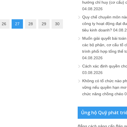
hướng chỉ huy (cơ cấu) 
04.08.2026
Quy chế chuyên môn nào
công ty hoạt động đạt đ
26
27
28
29
30
tiêu kinh doanh?
04.08.
Muốn giải quyết bài toán
các bộ phận, cơ cấu tổ 
trình phối hợp tổng thể t
04.08.2026
Cách xác định quyền ch
03.08.2026
Không có tổ chức nào ph
vững nếu quyền hạn mơ h
chức năng chồng chéo
0
Ủng hộ Quỹ phát tri
Bằng cách nâng cấp Bản q