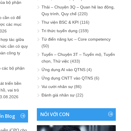
của bộ phận
Thải – Chuyện 3Q – Quan hệ lao động,
Quy trình, Quy chế
(220)
 cần có để
Thư viện BSC & KPI
(116)
ược các mục
Tri thức tuyển dụng
(159)
2026
Từ điển năng lực – Core competency
 hợp tác giữa
(50)
chức cần có quy
oàn công ty
Tuyển – Chuyện 3T – Tuyển mộ, Tuyển
chọn, Thử việc
(433)
o các bộ phận
Ứng dụng AI vào QTNS
(4)
Ứng dụng CNTT vào QTNS
(6)
át triển bền
Vui cười nhân sự
(86)
ồ, vai trò
Đánh giá nhân sự
(22)
3.08.2026
NÓI VỚI CON
ển Blog
uyền iCPO cho