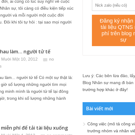
n đời, ai cũng có lúc suy nghĩ về cuộc
Nhân sự, tôi càng có điều kiện tiếp xúc
 người và mỗi người một cuộc đời
 Đôi khi tôi tự hỏi : tại sao mọi người
hau làm… người tử tế
 Mười Một 10, 2012
no
s
Lưu ý: Các bên lừa đảo, lấy 
u làm... người tử tế Có một sự thật là:
Blog Nhân sự mang đi bán lạ
 giờ số lượng những người tìm mọi
trường hợp khác ở đây!
g minh mình là người tử tế lại đông
iờ, trong khi số lượng những hành
Bài viết mới
Công việc (mô tả công vi
miễn phí để tải tài liệu xuống
trưởng nhóm và nhân viê