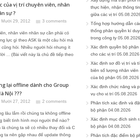
Xây dựng ma trận phối h
c của vị trí chuyên viên, nhân
thực hiện, nhận thông t
ân sự ?
giữa các vị trí
05.08.202
 Mười 29, 2012
3 comments
Tổng hợp hướng dẫn cá
thống phân quyền kí duyệ
ên, nhân viên nhân sự cần phải có
trong công ty
05.08.202
g lực gì theo ASK là một câu hỏi mà
Xác định quyền bộ phận
i cũng hỏi. Nhiều người hỏi nhưng ít
cho các vị trí
05.08.2026
lời ... (Bài viết này là chủ đề tiếp theo
Xác định sơ đồ vị trí và t
biên số lượng nhân viên c
của bộ phận
05.08.2026
ng lại offline dành cho Group
Xác định chức năng và 
Hà Nội ???
vụ cho vị trí
05.08.2026
 Mười 27, 2012
2 comments
Phân tích xác định và đặt 
bộ phận
04.08.2026
ũng lâu lắm rồi chúng ta không offline
Xác định mục đích sinh ra
g biết tình hình mọi người thế nào?
bộ phận
04.08.2026
 là chúng ta sẽ có nhiều thay đổi và C
ng ta nên gặp nhau để update thông
Phân tích đặc điểm bộ p