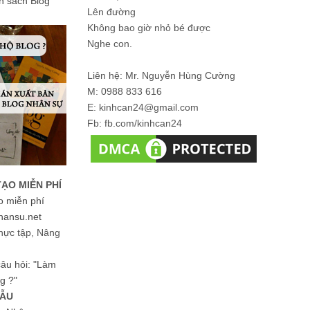
ản sách Blog
Lên đường
Không bao giờ nhỏ bé được
Nghe con.
Liên hệ: Mr. Nguyễn Hùng Cường
M: 0988 833 616
E: kinhcan24@gmail.com
Fb: fb.com/kinhcan24
TẠO MIỄN PHÍ
o miễn phí
hansu.net
hực tập, Nâng
 câu hỏi: "Làm
g ?"
MẪU