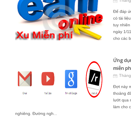
Tháng
Để đáp ứ
có tài li
tuy nhiên
ngày 1/1
cho các b
Ứng dụn
miễn phí
Tháng
Đợt này m
thoảng đâ
lướt qua 
làm cho 
nghiêng. Đường ngh...