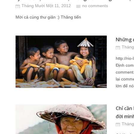
Tháng Mười Một 11, 2012
no comments
Mời cả cùng thư giãn :) Thăng tiến
Những đ
Tháng
http://ri
Định comme
comment. 
lại comme
lớn để nói
Chỉ cần 
đời mình
Tháng