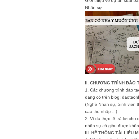
Giới thiệu về dự án xuất b
Nhân sự
II. CHƯƠNG TRÌNH ĐÀO 
1.
Các chương trình đào tạ
đang có trên blog: daotaon
(Nghề Nhân sự, Sinh viên t
cao thu nhập ...)
2.
Ví dụ thực tế trả lời cho
nhân sự có giàu được khôn
III. HỆ THỐNG TÀI LIỆU 