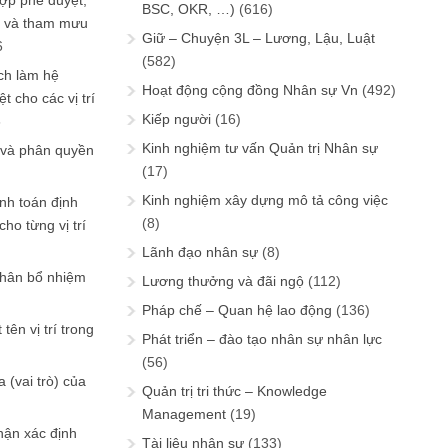
ợp phê duyệt,
BSC, OKR, …)
(616)
in và tham mưu
Giữ – Chuyện 3L – Lương, Lậu, Luật
6
(582)
ch làm hệ
Hoạt động cộng đồng Nhân sự Vn
(492)
t cho các vị trí
Kiếp người
(16)
6
Kinh nghiệm tư vấn Quản trị Nhân sự
 và phân quyền
(17)
Kinh nghiệm xây dựng mô tả công việc
ính toán định
(8)
ho từng vị trí
Lãnh đạo nhân sự
(8)
phân bổ nhiệm
Lương thưởng và đãi ngộ
(112)
Pháp chế – Quan hệ lao động
(136)
tên vị trí trong
Phát triển – đào tạo nhân sự nhân lực
(56)
 (vai trò) của
Quản trị tri thức – Knowledge
Management
(19)
hận xác định
Tài liệu nhân sự
(133)