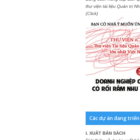
thư viện tài liệu Quản trị 
(Click)
Các dự án đang triển
I. XUẤT BẢN SÁCH