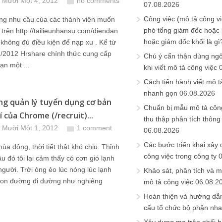
 Mười Một 4, 2012
no comments
07.08.2026
Công việc (mô tả công vi
ng nhu cầu của các thành viên muốn
phó tổng giám đốc hoặc
ệu trên http://tailieunhansu.com/diendan
hoặc giám đốc khối là gì
 không đủ điều kiện để nạp xu . Kể từ
1/2012 Hrshare chính thức cung cấp
Chú ý cẩn thận dùng ngô
ạn một ...
khi viết mô tả công việc
Cách tiến hành viết mô t
nhanh gọn
06.08.2026
g quản lý tuyển dụng cơ bản
Chuẩn bị mẫu mô tả công
 của Chrome (/recruit)...
thu thập phân tích thông 
 Mười Một 1, 2012
1 comment
06.08.2026
Các bước triển khai xây
ùa đông, thời tiết thật khó chịu. Thỉnh
công việc trong công ty
u đó tôi lại cảm thấy có cơn gió lạnh
người. Trời ỏng ẻo lúc nóng lúc lạnh
Khảo sát, phân tích và m
con đường đi dường như nghiêng
mô tả công việc
06.08.2
Hoàn thiện và hướng dẫ
cấu tổ chức bộ phận nh