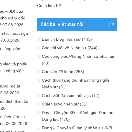
Cách làm KPI
;
ệc – JD) của
 phó giám đốc
Các bài viết của tôi
?
07.08.2026
n từ, thuật ngữ
Bản tin Blog nhân sự
(443)
07.08.2026
Các bài viết về Nhân sự
(344)
ả công việc
Các công việc Phòng Nhân sự phải làm
(43)
 việc và phiếu
tin công việc
Các vấn đề khác
(258)
Cách thức tăng thu nhập trong nghề
 dựng mô tả
Nhân sự
(31)
06.08.2026
Cách viết đơn xin thôi việc
(17)
ục đích thiết kế
Chiến lược nhân sự
(51)
026
Dạy – Chuyện 3Đ – Đánh giá, Đào tạo,
n cách làm cơ
Động lực
(470)
anh
06.08.2026
Dùng – Chuyện Quản lý nhân sự (KPI,