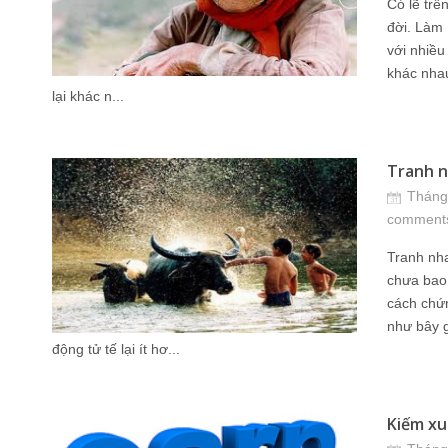
Có lẽ trê
đời. Làm 
với nhiều
khác nhau.
lại khác n...
Tranh n
Tháng
comment
Tranh nha
chưa bao
cách chứn
như bây g
động tử tế lại ít hơ...
Kiếm xu 