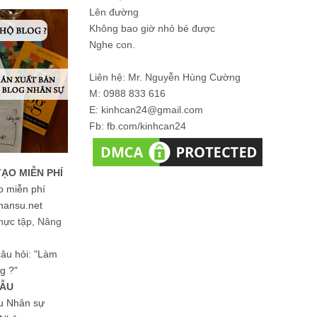
Lên đường
Không bao giờ nhỏ bé được
Nghe con.
Liên hệ: Mr. Nguyễn Hùng Cường
M: 0988 833 616
E: kinhcan24@gmail.com
Fb: fb.com/kinhcan24
TẠO MIỄN PHÍ
o miễn phí
hansu.net
hực tập, Nâng
 câu hỏi: "Làm
g ?"
MẪU
ệu Nhân sự