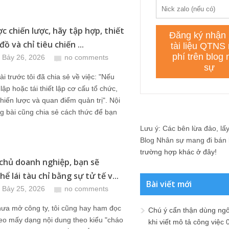
c chiến lược, hãy tập hợp, thiết
đồ và chỉ tiêu chiến ...
 Bảy 26, 2026
no comments
ài trước tôi đã chia sẻ về việc: "Nếu
 lập hoặc tái thiết lập cơ cấu tổ chức,
chiến lược và quan điểm quản trị". Nội
g bài cũng chia sẻ cách thức để bạn
Lưu ý: Các bên lừa đảo, lấy 
Blog Nhân sự mang đi bán lạ
trường hợp khác ở đây!
 chủ doanh nghiệp, bạn sẽ
ể lái tàu chỉ bằng sự tử tế v...
Bài viết mới
 Bảy 25, 2026
no comments
hưa mở công ty, tôi cũng hay ham đọc
Chú ý cẩn thận dùng ngô
eo mấy dạng nội dung theo kiểu "cháo
khi viết mô tả công việc