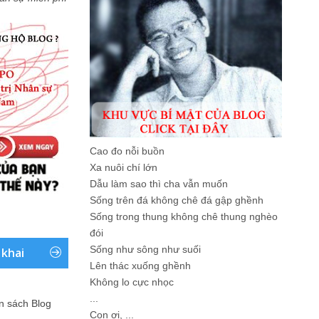
Cao đo nỗi buồn
Xa nuôi chí lớn
Dẫu làm sao thì cha vẫn muốn
Sống trên đá không chê đá gập ghềnh
Sống trong thung không chê thung nghèo
đói
Sống như sông như suối
 khai
Lên thác xuống ghềnh
Không lo cực nhọc
...
ản sách Blog
Con ơi, ...