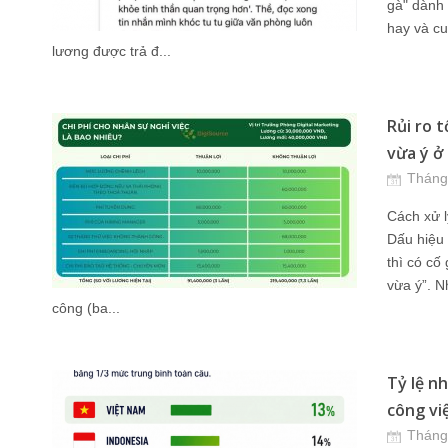
gà" dành 
hay và cu
lương được trả đ...
Rủi ro 
vừa ý ở l
Tháng
Cách xử l
Dấu hiệu 
thì có cố
vừa ý”. N
công (ba...
Tỷ lệ n
công việ
Tháng