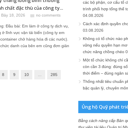
y thang lương bình thường
các bộ phận, cơ cấu tổ 
h chất đặc thù của công ty...
trình phối hợp tổng thể t
 Bảy 18, 2026
no comments
04.08.2026
Cách xác định quyền ch
g: Đầu bài: Em làm ở công ty dịch vụ,
03.08.2026
 ở lĩnh vực vận tải biển (công ty em
Không có tổ chức nào ph
 container chở hàng hóa đi các nước).
vững nếu quyền hạn mơ h
 chức danh của bên em cũng đơn giản
chức năng chồng chéo
0
Một tổ chức không chỉ c
còn cần 3 đúng: đúng số
thời điểm – đúng ngân s
8
9
10
…
285
Thống nhất tiêu chuẩn p
bậc quản lý, chuyên mô
Ủng hộ Quỹ phát tri
Bằng cách nâng cấp Bản q
thư viện tài liệu Quản trị 