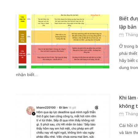
Biết đượ
lập bản 
Tháng
Ở trong b
phải thiết
hãy biết 
dung tron
nhận biết...
Khi làm
không th
Tháng
Cái hồi c
và làm th