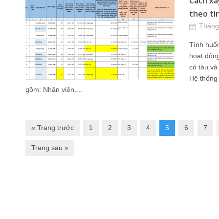
Cách xâ
theo tín
Tháng
Tình huốn
hoạt động
có tàu và
Hệ thống
gồm: Nhân viên,...
« Trang trước
1
2
3
4
5
6
7
Trang sau »