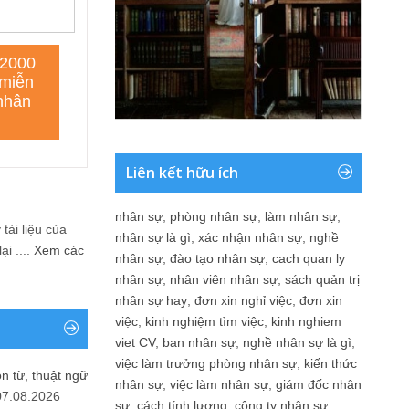
Liên kết hữu ích
nhân sự
;
phòng nhân sự
;
làm nhân sự
;
tài liệu của
nhân sự là gì
;
xác nhận nhân sự
;
nghề
i ....
Xem các
nhân sự
;
đào tạo nhân sự
;
cach quan ly
nhân sự
;
nhân viên nhân sự
;
sách quản trị
nhân sự hay
;
đơn xin nghỉ việc
;
đơn xin
việc
;
kinh nghiệm tìm việc
;
kinh nghiem
viet CV
;
ban nhân sự
;
nghề nhân sự là gì
;
việc làm trưởng phòng nhân sự
;
kiến thức
n từ, thuật ngữ
nhân sự
;
việc làm nhân sự
;
giám đốc nhân
07.08.2026
sự
;
cách tính lương
;
công ty nhân sự
;