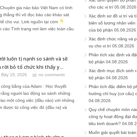
Xác định quyền bộ phận
cho các vị trí
05.08.2026
Chuyên gia nào bảo Việt Nam có tình
g thẳng thì vô đọc báo cáo khảo sát
Xác định sơ đồ vị trí và t
tế cho vui. Link nguồn tại còm
biên số lượng nhân viên c
 cáo Tình trạng nơi làm việc toàn cầu
của bộ phận
05.08.2026
Xác định chức năng và 
vụ cho vị trí
05.08.2026
Phân tích xác định và đặt 
ời luôn tị nạnh so sánh và sẽ
bộ phận
04.08.2026
rời bỏ tổ chức khi thấy y...
Xác định mục đích sinh ra
 Bảy 19, 2026
no comments
bộ phận
04.08.2026
t công bằng của Adam : Học thuyết
Phân tích đặc điểm bộ p
 rằng người lao động so sánh những
hướng chỉ huy (cơ cấu) 
vào một công việc (đầu vào) với những
04.08.2026
n được từ công việc đó (đầu ra) và
Quy chế chuyên môn nào
công ty hoạt động đạt đ
tiêu kinh doanh?
04.08.
Muốn giải quyết bài toán