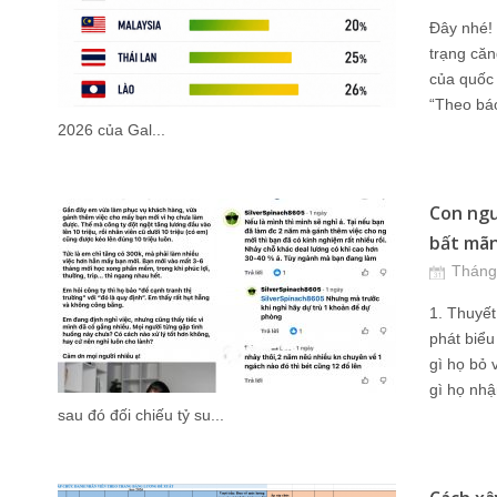
Đây nhé! 
trạng căn
của quốc 
“Theo báo
2026 của Gal...
Con ngư
bất mãn 
Tháng
1. Thuyế
phát biểu
gì họ bỏ 
gì họ nhậ
sau đó đối chiếu tỷ su...