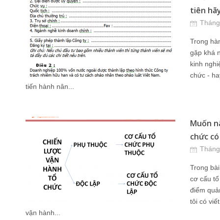
tiên hãy
Tháng
Trong hàn
gặp khá 
kinh nghiệ
chức - ha
tiến hành nân...
Muốn nâ
chức có 
Tháng
Trong bài 
cơ cấu tổ
điểm quản
tôi có viế
vận hành...