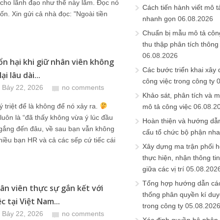
cho lãnh đạo như thế này lắm. Đọc nó
Cách tiến hành viết mô t
ốn. Xin gửi cả nhà đọc: "Ngoài tiền
nhanh gọn
06.08.2026
Chuẩn bị mẫu mô tả công
thu thập phân tích thông 
06.08.2026
tổn hại khi giữ nhân viên không
Các bước triển khai xây
ại lâu dài...
công việc trong công ty
 Bảy 22, 2026
no comments
Khảo sát, phân tích và m
ý triệt để là không để nó xảy ra.
mô tả công việc
06.08.2
luôn là “đã thấy không vừa ý lúc đầu
Hoàn thiện và hướng dẫ
 gắng đến đâu, về sau bạn vẫn không
cấu tổ chức bộ phận nh
hiều bạn HR và cả các sếp cứ tiếc cái
Xây dựng ma trận phối h
thực hiện, nhận thông t
giữa các vị trí
05.08.202
Tổng hợp hướng dẫn cá
hân viên thực sự gắn kết với
thống phân quyền kí duyệ
c tại Việt Nam...
trong công ty
05.08.202
 Bảy 22, 2026
no comments