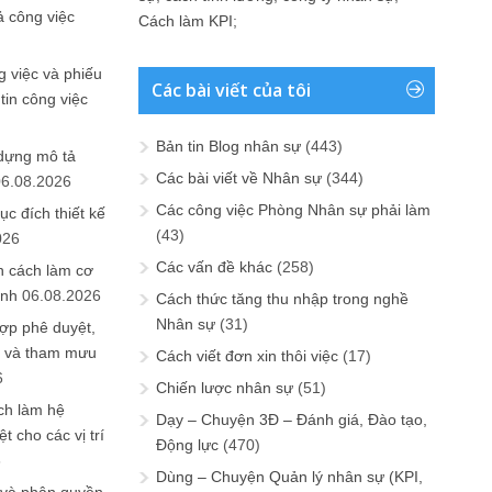
ả công việc
Cách làm KPI
;
 việc và phiếu
Các bài viết của tôi
tin công việc
Bản tin Blog nhân sự
(443)
 dựng mô tả
Các bài viết về Nhân sự
(344)
06.08.2026
Các công việc Phòng Nhân sự phải làm
ục đích thiết kế
(43)
026
Các vấn đề khác
(258)
n cách làm cơ
anh
06.08.2026
Cách thức tăng thu nhập trong nghề
Nhân sự
(31)
ợp phê duyệt,
in và tham mưu
Cách viết đơn xin thôi việc
(17)
6
Chiến lược nhân sự
(51)
ch làm hệ
Dạy – Chuyện 3Đ – Đánh giá, Đào tạo,
t cho các vị trí
Động lực
(470)
6
Dùng – Chuyện Quản lý nhân sự (KPI,