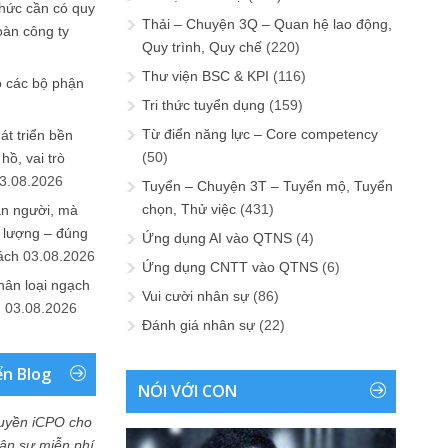
chức cần có quy
Thải – Chuyện 3Q – Quan hệ lao động,
oàn công ty
Quy trình, Quy chế
(220)
Thư viện BSC & KPI
(116)
o các bộ phận
Tri thức tuyển dụng
(159)
Từ điển năng lực – Core competency
át triển bền
(50)
ồ, vai trò
3.08.2026
Tuyển – Chuyện 3T – Tuyển mộ, Tuyển
chọn, Thử việc
(431)
ần người, mà
 lượng – đúng
Ứng dụng AI vào QTNS
(4)
ách
03.08.2026
Ứng dụng CNTT vào QTNS
(6)
hân loại ngạch
Vui cười nhân sự
(86)
n
03.08.2026
Đánh giá nhân sự
(22)
ển Blog
NÓI VỚI CON
uyền iCPO cho
Nhân sự miễn phí