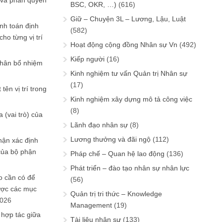
 và phân quyền
BSC, OKR, …)
(616)
Giữ – Chuyện 3L – Lương, Lậu, Luật
ính toán định
(582)
ho từng vị trí
Hoạt động cộng đồng Nhân sự Vn
(492)
Kiếp người
(16)
phân bổ nhiệm
Kinh nghiệm tư vấn Quản trị Nhân sự
(17)
tên vị trí trong
Kinh nghiệm xây dựng mô tả công việc
(8)
 (vai trò) của
Lãnh đạo nhân sự
(8)
Lương thưởng và đãi ngộ
(112)
hận xác định
của bộ phận
Pháp chế – Quan hệ lao động
(136)
Phát triển – đào tạo nhân sự nhân lực
 cần có để
(56)
ược các mục
Quản trị tri thức – Knowledge
2026
Management
(19)
 hợp tác giữa
Tài liệu nhân sự
(133)