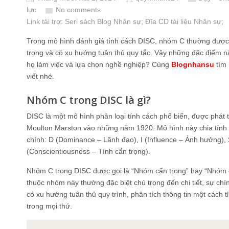
lực
No comments
Link tài trợ:
Seri sách Blog Nhân sự
; Đĩa CD
tài liệu Nhân sự
;
Trong mô hình đánh giá tính cách DISC, nhóm C thường được m
trọng và có xu hướng tuân thủ quy tắc. Vậy những đặc điểm 
họ làm việc và lựa chọn nghề nghiệp? Cùng
Blognhansu
tìm 
viết nhé.
Nhóm C trong DISC là gì?
DISC là một mô hình phân loại tính cách phổ biến, được phát t
Moulton Marston vào những năm 1920. Mô hình này chia tính
chính: D (Dominance – Lãnh đạo), I (Influence – Ảnh hưởng), 
(Conscientiousness – Tính cẩn trọng).
Nhóm C trong DISC được gọi là “Nhóm cẩn trọng” hay “Nhóm 
thuộc nhóm này thường đặc biệt chú trọng đến chi tiết, sự chín
có xu hướng tuân thủ quy trình, phân tích thông tin một cách t
trong mọi thứ.