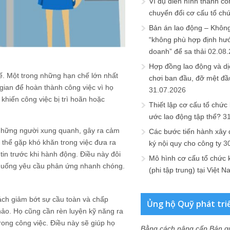
Ví dụ điển hình thành cô
chuyển đổi cơ cấu tổ ch
Bản án lao động – Không 
“không phù hợp định hư
doanh” để sa thải
02.08
Hợp đồng lao động và dịc
. Một trong những hạn chế lớn nhất
chơi ban đầu, đỡ mệt đầ
gian để hoàn thành công việc vì họ
31.07.2026
khiến công việc bị trì hoãn hoặc
Thiết lập cơ cấu tổ chức 
ước lao động tập thể?
3
 những người xung quanh, gây ra cảm
Các bước tiến hành xây
thể gặp khó khăn trong việc đưa ra
ký nội quy cho công ty
3
tin trước khi hành động. Điều này đôi
Mô hình cơ cấu tổ chức 
h huống yêu cầu phản ứng nhanh chóng.
(phi tập trung) tại Việt 
ch giảm bớt sự cầu toàn và chấp
Ủng hộ Quỹ phát tri
ảo. Họ cũng cần rèn luyện kỹ năng ra
ong công việc. Điều này sẽ giúp họ
Bằng cách nâng cấp Bản q