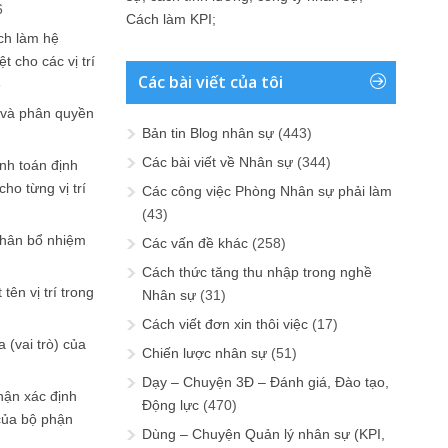
6
Cách làm KPI
;
ch làm hệ
t cho các vị trí
Các bài viết của tôi
6
 và phân quyền
Bản tin Blog nhân sự
(443)
Các bài viết về Nhân sự
(344)
ính toán định
ho từng vị trí
Các công việc Phòng Nhân sự phải làm
(43)
phân bổ nhiệm
Các vấn đề khác
(258)
Cách thức tăng thu nhập trong nghề
tên vị trí trong
Nhân sự
(31)
Cách viết đơn xin thôi việc
(17)
 (vai trò) của
Chiến lược nhân sự
(51)
Dạy – Chuyện 3Đ – Đánh giá, Đào tạo,
hận xác định
Động lực
(470)
của bộ phận
Dùng – Chuyện Quản lý nhân sự (KPI,