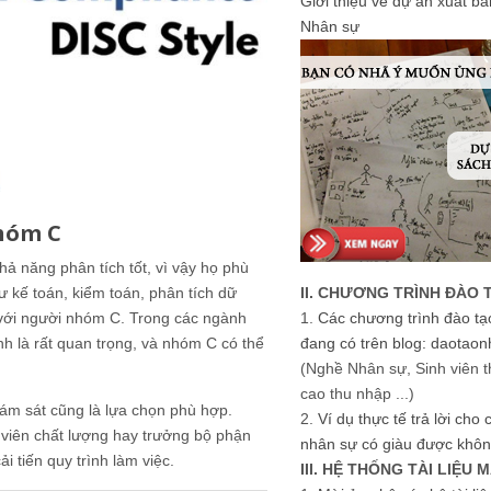
Giới thiệu về dự án xuất b
Nhân sự
hóm C
ả năng phân tích tốt, vì vậy họ phù
ư kế toán, kiểm toán, phân tích dữ
II. CHƯƠNG TRÌNH ĐÀO 
p với người nhóm C. Trong các ngành
1.
Các chương trình đào tạ
nh là rất quan trọng, và nhóm C có thể
đang có trên blog: daotaon
(Nghề Nhân sự, Sinh viên t
cao thu nhập ...)
giám sát cũng là lựa chọn phù hợp.
2.
Ví dụ thực tế trả lời cho
 viên chất lượng hay trưởng bộ phận
nhân sự có giàu được khôn
ải tiến quy trình làm việc.
III. HỆ THỐNG TÀI LIỆU 