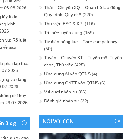
ng của việc
Thải – Chuyện 3Q – Quan hệ lao động,
ức
03.08.2026
Quy trình, Quy chế
(220)
lấy lí do
Thư viện BSC & KPI
(116)
ớng kinh
.2026
Tri thức tuyển dụng
(159)
h vụ: Rõ luật
Từ điển năng lực – Core competency
u về sau
(50)
Tuyển – Chuyện 3T – Tuyển mộ, Tuyển
là phải lập thỏa
chọn, Thử việc
(425)
1.07.2026
Ứng dụng AI vào QTNS
(4)
 dựng và đăng
Ứng dụng CNTT vào QTNS
(6)
0.07.2026
Vui cười nhân sự
(86)
không chỉ huy
Đánh giá nhân sự
(22)
Nam
29.07.2026
NÓI VỚI CON
ển Blog
uyền iCPO cho