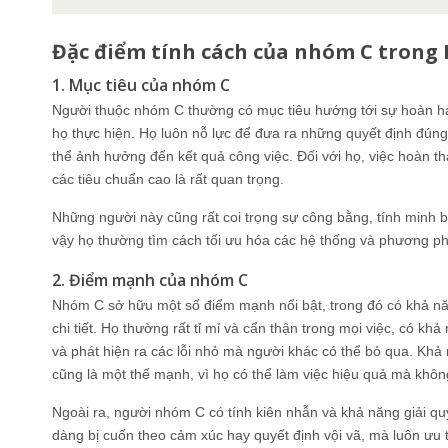
Đặc điểm tính cách của nhóm C trong 
1. Mục tiêu của nhóm C
Người thuộc nhóm C thường có mục tiêu hướng tới sự hoàn hả
họ thực hiện. Họ luôn nỗ lực để đưa ra những quyết định đúng 
thể ảnh hưởng đến kết quả công việc. Đối với họ, việc hoàn th
các tiêu chuẩn cao là rất quan trọng.
Những người này cũng rất coi trọng sự công bằng, tính minh bạ
vậy họ thường tìm cách tối ưu hóa các hệ thống và phương ph
2. Điểm mạnh của nhóm C
Nhóm C sở hữu một số điểm mạnh nổi bật, trong đó có khả năn
chi tiết. Họ thường rất tỉ mỉ và cẩn thận trong mọi việc, có khả
và phát hiện ra các lỗi nhỏ mà người khác có thể bỏ qua. Khả
cũng là một thế mạnh, vì họ có thể làm việc hiệu quả mà khôn
Ngoài ra, người nhóm C có tính kiên nhẫn và khả năng giải q
dàng bị cuốn theo cảm xúc hay quyết định vội vã, mà luôn ưu 