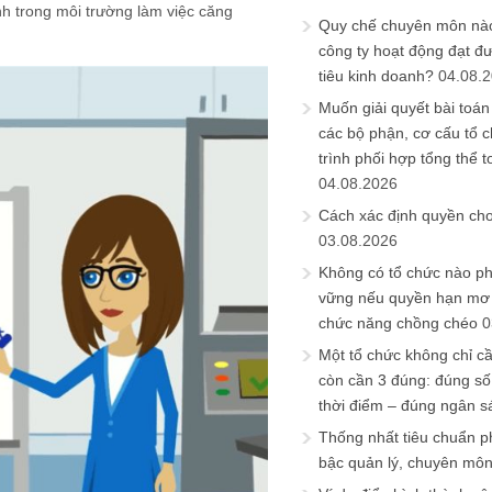
nh trong môi trường làm việc căng
Quy chế chuyên môn nào
công ty hoạt động đạt đ
tiêu kinh doanh?
04.08.
Muốn giải quyết bài toán
các bộ phận, cơ cấu tổ 
trình phối hợp tổng thể t
04.08.2026
Cách xác định quyền ch
03.08.2026
Không có tổ chức nào ph
vững nếu quyền hạn mơ h
chức năng chồng chéo
0
Một tổ chức không chỉ c
còn cần 3 đúng: đúng số
thời điểm – đúng ngân s
Thống nhất tiêu chuẩn p
bậc quản lý, chuyên mô