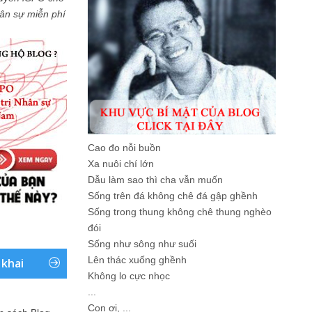
Nhân sự miễn phí
Cao đo nỗi buồn
Xa nuôi chí lớn
Dẫu làm sao thì cha vẫn muốn
Sống trên đá không chê đá gập ghềnh
Sống trong thung không chê thung nghèo
đói
Sống như sông như suối
Lên thác xuống ghềnh
 khai
Không lo cực nhọc
...
Con ơi, ...