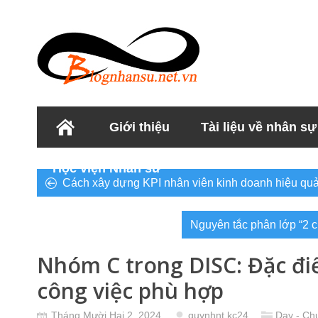
Giới thiệu
Tài liệu về nhân sự
Học viện Nhân sư
Cách xây dựng KPI nhân viên kinh doanh hiệu qu
Nguyên tắc phân lớp “2 
Nhóm C trong DISC: Đặc đi
công việc phù hợp
Tháng Mười Hai 2, 2024
quynhnt.kc24
Dạy - Ch