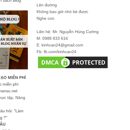
ản sách Blog
Lên đường
Không bao giờ nhỏ bé được
Nghe con.
Liên hệ: Mr. Nguyễn Hùng Cường
M: 0988 833 616
E: kinhcan24@gmail.com
Fb: fb.com/kinhcan24
TẠO MIỄN PHÍ
o miễn phí
hansu.net
hực tập, Nâng
 câu hỏi: "Làm
g ?"
MẪU