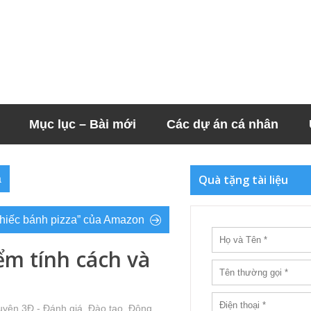
Mục lục – Bài mới
Các dự án cá nhân
Quà tặng tài liệu
ả
chiếc bánh pizza” của Amazon
ểm tính cách và
uyện 3Đ - Đánh giá, Đào tạo, Động