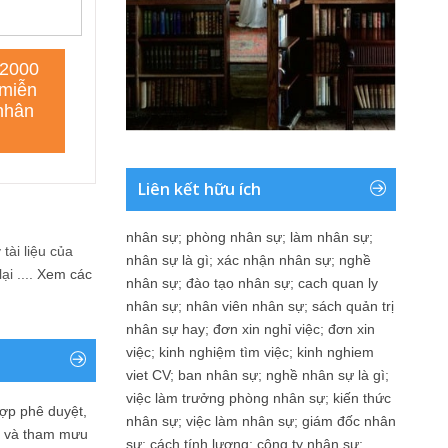
Liên kết hữu ích
nhân sự
;
phòng nhân sự
;
làm nhân sự
;
tài liệu của
nhân sự là gì
;
xác nhận nhân sự
;
nghề
i ....
Xem các
nhân sự
;
đào tạo nhân sự
;
cach quan ly
nhân sự
;
nhân viên nhân sự
;
sách quản trị
nhân sự hay
;
đơn xin nghỉ việc
;
đơn xin
việc
;
kinh nghiệm tìm việc
;
kinh nghiem
viet CV
;
ban nhân sự
;
nghề nhân sự là gì
;
việc làm trưởng phòng nhân sự
;
kiến thức
ợp phê duyệt,
nhân sự
;
việc làm nhân sự
;
giám đốc nhân
in và tham mưu
sự
;
cách tính lương
;
công ty nhân sự
;