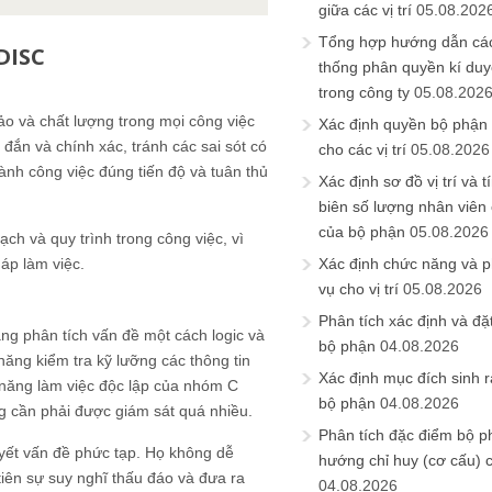
giữa các vị trí
05.08.202
Tổng hợp hướng dẫn cá
DISC
thống phân quyền kí duyệ
trong công ty
05.08.202
o và chất lượng trong mọi công việc
Xác định quyền bộ phận
đắn và chính xác, tránh các sai sót có
cho các vị trí
05.08.2026
ành công việc đúng tiến độ và tuân thủ
Xác định sơ đồ vị trí và t
biên số lượng nhân viên c
của bộ phận
05.08.2026
ch và quy trình trong công việc, vì
áp làm việc.
Xác định chức năng và 
vụ cho vị trí
05.08.2026
Phân tích xác định và đặt 
g phân tích vấn đề một cách logic và
bộ phận
04.08.2026
 năng kiểm tra kỹ lưỡng các thông tin
Xác định mục đích sinh ra
 năng làm việc độc lập của nhóm C
bộ phận
04.08.2026
g cần phải được giám sát quá nhiều.
Phân tích đặc điểm bộ p
uyết vấn đề phức tạp. Họ không dễ
hướng chỉ huy (cơ cấu) 
tiên sự suy nghĩ thấu đáo và đưa ra
04.08.2026