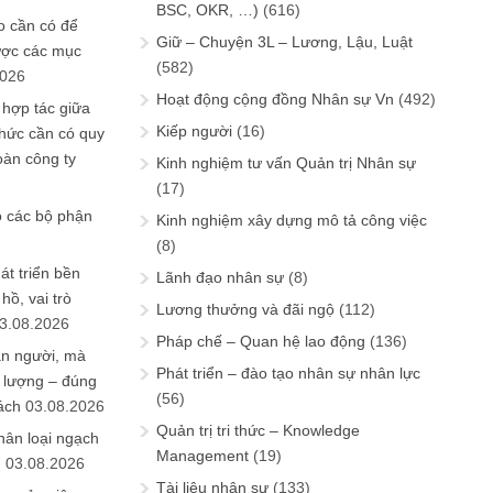
BSC, OKR, …)
(616)
 cần có để
Giữ – Chuyện 3L – Lương, Lậu, Luật
ược các mục
(582)
2026
Hoạt động cộng đồng Nhân sự Vn
(492)
 hợp tác giữa
Kiếp người
(16)
chức cần có quy
oàn công ty
Kinh nghiệm tư vấn Quản trị Nhân sự
(17)
o các bộ phận
Kinh nghiệm xây dựng mô tả công việc
(8)
át triển bền
Lãnh đạo nhân sự
(8)
ồ, vai trò
Lương thưởng và đãi ngộ
(112)
3.08.2026
Pháp chế – Quan hệ lao động
(136)
ần người, mà
Phát triển – đào tạo nhân sự nhân lực
 lượng – đúng
(56)
ách
03.08.2026
Quản trị tri thức – Knowledge
hân loại ngạch
Management
(19)
n
03.08.2026
Tài liệu nhân sự
(133)