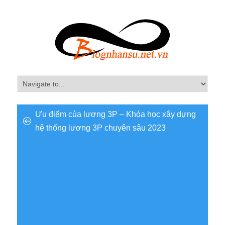
Ưu điểm của lương 3P – Khóa học xây dựng
hệ thống lương 3P chuyên sâu 2023