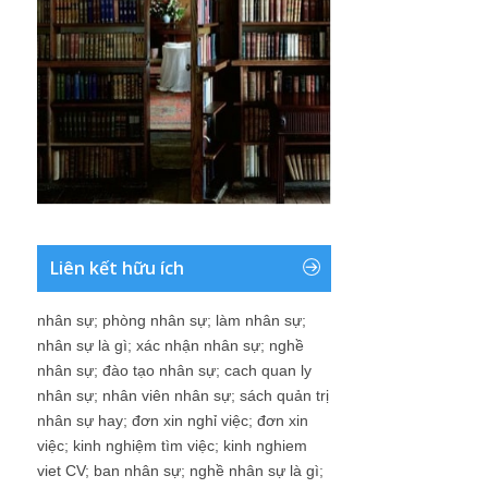
Liên kết hữu ích
nhân sự
;
phòng nhân sự
;
làm nhân sự
;
nhân sự là gì
;
xác nhận nhân sự
;
nghề
nhân sự
;
đào tạo nhân sự
;
cach quan ly
nhân sự
;
nhân viên nhân sự
;
sách quản trị
nhân sự hay
;
đơn xin nghỉ việc
;
đơn xin
việc
;
kinh nghiệm tìm việc
;
kinh nghiem
viet CV
;
ban nhân sự
;
nghề nhân sự là gì
;