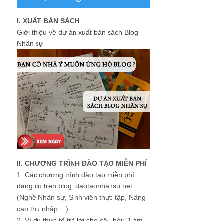
I. XUẤT BẢN SÁCH
Giới thiệu về dự án xuất bản sách Blog
Nhân sự
II. CHƯƠNG TRÌNH ĐÀO TẠO MIỄN PHÍ
1.
Các chương trình đào tạo miễn phí
đang có trên blog: daotaonhansu.net
(Nghề Nhân sự, Sinh viên thực tập, Nâng
cao thu nhập ...)
2.
Ví dụ thực tế trả lời cho câu hỏi: "Làm