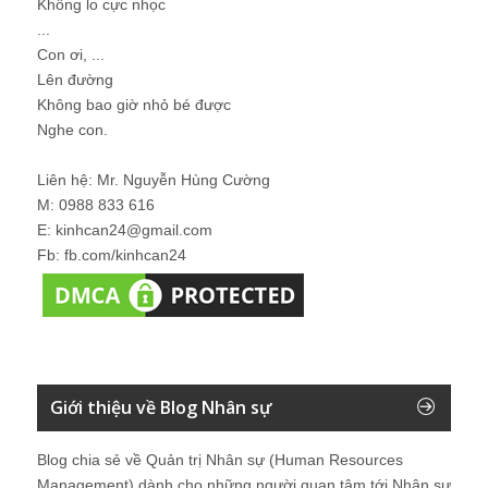
Không lo cực nhọc
...
Con ơi, ...
Lên đường
Không bao giờ nhỏ bé được
Nghe con.
Liên hệ: Mr. Nguyễn Hùng Cường
M: 0988 833 616
E: kinhcan24@gmail.com
Fb: fb.com/kinhcan24
Giới thiệu về Blog Nhân sự
Blog chia sẻ về Quản trị Nhân sự (Human Resources
Management) dành cho những người quan tâm tới Nhân sự