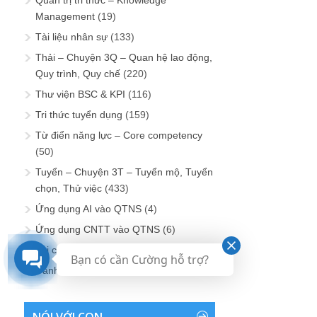
Management
(19)
Tài liệu nhân sự
(133)
Thải – Chuyện 3Q – Quan hệ lao động,
Quy trình, Quy chế
(220)
Thư viện BSC & KPI
(116)
Tri thức tuyển dụng
(159)
Từ điển năng lực – Core competency
(50)
Tuyển – Chuyện 3T – Tuyển mộ, Tuyển
chọn, Thử việc
(433)
Ứng dụng AI vào QTNS
(4)
Ứng dụng CNTT vào QTNS
(6)
Vui cười nhân sự
(86)
Bạn có cần Cường hỗ trợ?
Đánh giá nhân sự
(22)
NÓI VỚI CON