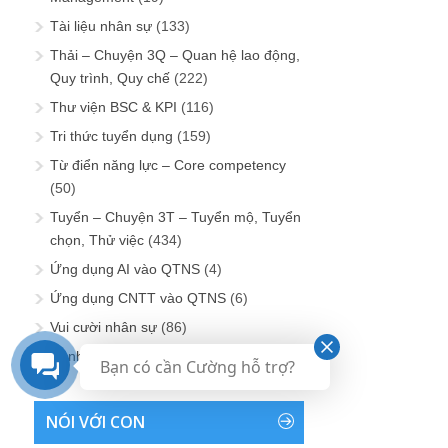
Tài liệu nhân sự
(133)
Thải – Chuyện 3Q – Quan hệ lao động,
Quy trình, Quy chế
(222)
Thư viện BSC & KPI
(116)
Tri thức tuyển dụng
(159)
Từ điển năng lực – Core competency
(50)
Tuyển – Chuyện 3T – Tuyển mộ, Tuyển
chọn, Thử việc
(434)
Ứng dụng AI vào QTNS
(4)
Ứng dụng CNTT vào QTNS
(6)
Vui cười nhân sự
(86)
Đánh giá nhân sự
(22)
Bạn có cần Cường hỗ trợ?
NÓI VỚI CON