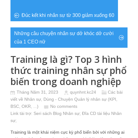
Đúc kết khi nhân sự từ 300 giảm xuống 60
Những câu chuyện nhân sự dở khóc dở cười
của 1 CEO nữ
Training là gì? Top 3 hình
thức training nhân sự phổ
biến trong doanh nghiệp
Tháng Năm 31, 2023
quynhnt.kc24
Các bài
viết về Nhân sự
,
Dùng - Chuyện Quản lý nhân sự (KPI,
BSC, OKR, ...)
No comments
Link tài trợ:
Seri sách Blog Nhân sự
; Đĩa CD
tài liệu Nhân
sự
;
Training là một khái niệm cực kỳ phổ biến bởi với những ai