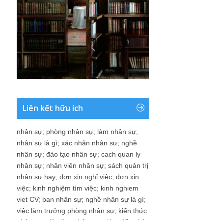
Liên kết hữu ích
nhân sự
;
phòng nhân sự
;
làm nhân sự
;
nhân sự là gì
;
xác nhận nhân sự
;
nghề
nhân sự
;
đào tạo nhân sự
;
cach quan ly
nhân sự
;
nhân viên nhân sự
;
sách quản trị
nhân sự hay
;
đơn xin nghỉ việc
;
đơn xin
việc
;
kinh nghiệm tìm việc
;
kinh nghiem
viet CV
;
ban nhân sự
;
nghề nhân sự là gì
;
việc làm trưởng phòng nhân sự
;
kiến thức