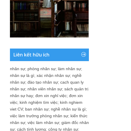
Liên kết hữu ích
nhân sự
;
phòng nhân sự
;
làm nhân sự
;
nhân sự là gì
;
xác nhận nhân sự
;
nghề
nhân sự
;
đào tạo nhân sự
;
cach quan ly
nhân sự
;
nhân viên nhân sự
;
sách quản trị
nhân sự hay
;
đơn xin nghỉ việc
;
đơn xin
việc
;
kinh nghiệm tìm việc
;
kinh nghiem
viet CV
;
ban nhân sự
;
nghề nhân sự là gì
;
việc làm trưởng phòng nhân sự
;
kiến thức
nhân sự
;
việc làm nhân sự
;
giám đốc nhân
sự
;
cách tính lương
;
công ty nhân sự
;