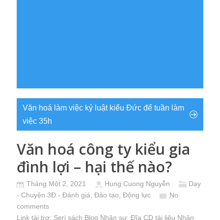
Văn hoá làm việc kỷ luật kiểu Đức để tuần làm
việc 35h
Văn hoá công ty kiểu gia
đình lợi – hại thế nào?
Tháng Một 2, 2021
Hung Cuong Nguyễn
Dạy
- Chuyện 3Đ - Đánh giá, Đào tạo, Động lực
No
comments
Link tài trợ:
Seri sách Blog Nhân sự
; Đĩa CD
tài liệu Nhân