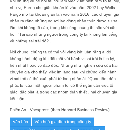
Khi những vụ bê bối tại nơi làm việc xuất hiện rầm rộ tại Mỹ,
như vụ Enron che giấu khoản lỗ vào năm 2002 hay Wells
Fargo mở tài khoản gian lận vào năm 2016, các chuyên gia
nhận ra rằng những người lao động nhận thức được sự sai
lầm khi không tố cáo, trong khi công chúng thì sốc với câu
hỏi: "Tại sao những người trong công ty lại không lên tiếng
về những sai trái đó?".
Nói chung, chúng ta có thể vội vàng kết luận rằng ai đó
không hành động khi đối mặt với hành vi sai trái là ích kỷ,
hèn nhát hoặc vô đạo đức. Nhưng như nghiên cứu của hai
chuyên gia cho thấy, việc im lặng sau khi chứng kiến hành
vi sai trái có thể xuất phát từ lòng nhân ái. "Quan tâm đến
phúc lợi của một người phạm tội có thể ngăn cản việc tố
giác, đặc biệt là trong các nhóm thân thiết", hai chuyên gia
kết luận.
Phiên An - Vnexpress (theo Harvard Business Review)
Văn hóa
Văn hoá gia đình trong công ty