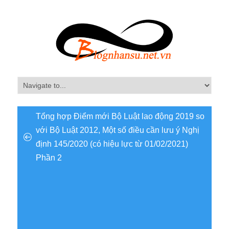
Tổng hợp Điểm mới Bộ Luật lao động 2019 so
với Bộ Luật 2012, Một số điều cần lưu ý Nghị
định 145/2020 (có hiệu lực từ 01/02/2021)
Phần 2