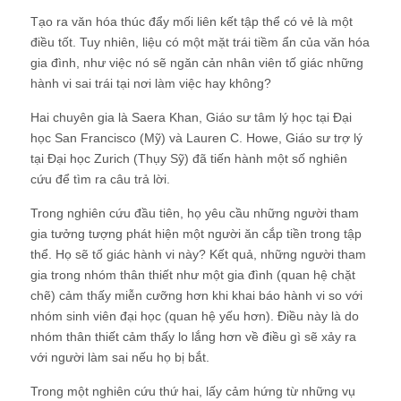
Tạo ra văn hóa thúc đẩy mối liên kết tập thể có vẻ là một
điều tốt. Tuy nhiên, liệu có một mặt trái tiềm ẩn của văn hóa
gia đình, như việc nó sẽ ngăn cản nhân viên tố giác những
hành vi sai trái tại nơi làm việc hay không?
Hai chuyên gia là Saera Khan, Giáo sư tâm lý học tại Đại
học San Francisco (Mỹ) và Lauren C. Howe, Giáo sư trợ lý
tại Đại học Zurich (Thụy Sỹ) đã tiến hành một số nghiên
cứu để tìm ra câu trả lời.
Trong nghiên cứu đầu tiên, họ yêu cầu những người tham
gia tưởng tượng phát hiện một người ăn cắp tiền trong tập
thể. Họ sẽ tố giác hành vi này? Kết quả, những người tham
gia trong nhóm thân thiết như một gia đình (quan hệ chặt
chẽ) cảm thấy miễn cưỡng hơn khi khai báo hành vi so với
nhóm sinh viên đại học (quan hệ yếu hơn). Điều này là do
nhóm thân thiết cảm thấy lo lắng hơn về điều gì sẽ xảy ra
với người làm sai nếu họ bị bắt.
Trong một nghiên cứu thứ hai, lấy cảm hứng từ những vụ