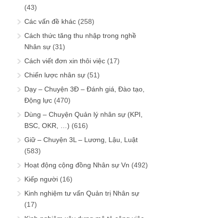
(43)
Các vấn đề khác
(258)
Cách thức tăng thu nhập trong nghề
Nhân sự
(31)
Cách viết đơn xin thôi việc
(17)
Chiến lược nhân sự
(51)
Dạy – Chuyện 3Đ – Đánh giá, Đào tạo,
Động lực
(470)
Dùng – Chuyện Quản lý nhân sự (KPI,
BSC, OKR, …)
(616)
Giữ – Chuyện 3L – Lương, Lậu, Luật
(583)
Hoạt động cộng đồng Nhân sự Vn
(492)
Kiếp người
(16)
Kinh nghiệm tư vấn Quản trị Nhân sự
(17)