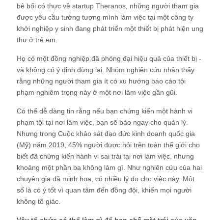
bê bối có thực về startup Theranos, những người tham gia
được yêu cầu tưởng tượng mình làm việc tại một công ty
khởi nghiệp y sinh đang phát triển một thiết bị phát hiện ung
thư ở trẻ em.
Họ có một đồng nghiệp đã phóng đại hiệu quả của thiết bị -
và không có ý định dừng lại. Nhóm nghiên cứu nhận thấy
rằng những người tham gia ít có xu hướng báo cáo tội
phạm nghiêm trọng này ở một nơi làm việc gần gũi.
Có thể dễ dàng tin rằng nếu bạn chứng kiến một hành vi
phạm tội tại nơi làm việc, bạn sẽ báo ngay cho quản lý.
Nhưng trong Cuộc khảo sát đạo đức kinh doanh quốc gia
(Mỹ) năm 2019, 45% người được hỏi trên toàn thế giới cho
biết đã chứng kiến hành vi sai trái tại nơi làm việc, nhưng
khoảng một phần ba không làm gì. Như nghiên cứu của hai
chuyên gia đã minh họa, có nhiều lý do cho việc này. Một
số là có ý tốt vì quan tâm đến đồng đội, khiến mọi người
không tố giác.
Vậy tổ chức có thể làm gì để hạn chế mặt trái của văn