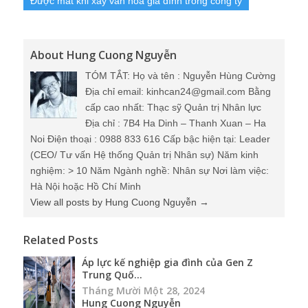
Được mất khi xây văn hoá gia đình trong công ty
About Hung Cuong Nguyễn
TÓM TẮT: Họ và tên : Nguyễn Hùng Cường
Địa chỉ email: kinhcan24@gmail.com Bằng
cấp cao nhất: Thạc sỹ Quản trị Nhân lực
Địa chỉ : 7B4 Ha Dinh – Thanh Xuan – Ha
Noi Điện thoại : 0988 833 616 Cấp bậc hiện tại: Leader
(CEO/ Tư vấn Hệ thống Quản trị Nhân sự) Năm kinh
nghiệm: > 10 Năm Ngành nghề: Nhân sự Nơi làm việc:
Hà Nội hoặc Hồ Chí Minh
View all posts by Hung Cuong Nguyễn
→
Related Posts
Áp lực kế nghiệp gia đình của Gen Z
Trung Quố...
Tháng Mười Một 28, 2024
Hung Cuong Nguyễn