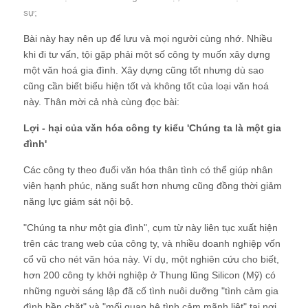
sự
;
Bài này hay nên up để lưu và mọi người cùng nhớ. Nhiều
khi đi tư vấn, tội gặp phải một số công ty muốn xây dựng
một văn hoá gia đình. Xây dựng cũng tốt nhưng dù sao
cũng cần biết biểu hiện tốt và không tốt của loại văn hoá
này. Thân mời cả nhà cùng đọc bài:
Lợi - hại của văn hóa công ty kiểu 'Chúng ta là một gia
đình'
Các công ty theo đuổi văn hóa thân tình có thể giúp nhân
viên hạnh phúc, năng suất hơn nhưng cũng đồng thời giảm
năng lực giám sát nội bộ.
"Chúng ta như một gia đình", cụm từ này liên tục xuất hiện
trên các trang web của công ty, và nhiều doanh nghiệp vốn
cổ vũ cho nét văn hóa này. Ví dụ, một nghiên cứu cho biết,
hơn 200 công ty khởi nghiệp ở Thung lũng Silicon (Mỹ) có
những người sáng lập đã cố tình nuôi dưỡng "tình cảm gia
đình bền chặt" và "mối quan hệ tình cảm mãnh liệt" tại nơi