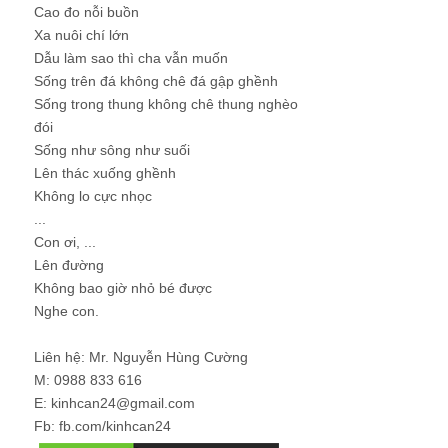
Cao đo nỗi buồn
Xa nuôi chí lớn
Dẫu làm sao thì cha vẫn muốn
Sống trên đá không chê đá gập ghềnh
Sống trong thung không chê thung nghèo
đói
Sống như sông như suối
Lên thác xuống ghềnh
Không lo cực nhọc
...
Con ơi, ...
Lên đường
Không bao giờ nhỏ bé được
Nghe con.
Liên hệ: Mr. Nguyễn Hùng Cường
M: 0988 833 616
E: kinhcan24@gmail.com
Fb: fb.com/kinhcan24