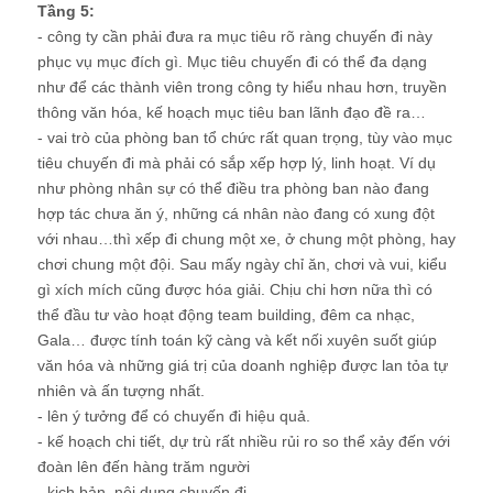
Tầng 5:
- công ty cần phải đưa ra mục tiêu rõ ràng chuyến đi này
phục vụ mục đích gì. Mục tiêu chuyến đi có thể đa dạng
như để các thành viên trong công ty hiểu nhau hơn, truyền
thông văn hóa, kế hoạch mục tiêu ban lãnh đạo đề ra…
- vai trò của phòng ban tổ chức rất quan trọng, tùy vào mục
tiêu chuyến đi mà phải có sắp xếp hợp lý, linh hoạt. Ví dụ
như phòng nhân sự có thể điều tra phòng ban nào đang
hợp tác chưa ăn ý, những cá nhân nào đang có xung đột
với nhau…thì xếp đi chung một xe, ở chung một phòng, hay
chơi chung một đội. Sau mấy ngày chỉ ăn, chơi và vui, kiểu
gì xích mích cũng được hóa giải. Chịu chi hơn nữa thì có
thể đầu tư vào hoạt động team building, đêm ca nhạc,
Gala… được tính toán kỹ càng và kết nối xuyên suốt giúp
văn hóa và những giá trị của doanh nghiệp được lan tỏa tự
nhiên và ấn tượng nhất.
- lên ý tưởng để có chuyến đi hiệu quả.
- kế hoạch chi tiết, dự trù rất nhiều rủi ro so thể xảy đến với
đoàn lên đến hàng trăm người
- kịch bản, nội dung chuyến đi