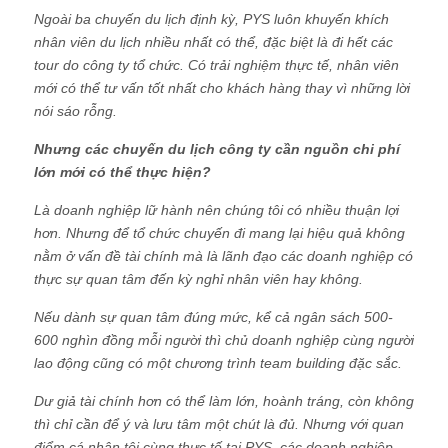
Ngoài ba chuyến du lịch định kỳ, PYS luôn khuyến khích
nhân viên du lịch nhiều nhất có thể, đặc biệt là đi hết các
tour do công ty tổ chức. Có trải nghiệm thực tế, nhân viên
mới có thể tư vấn tốt nhất cho khách hàng thay vì những lời
nói sáo rỗng.
Nhưng các chuyến du lịch công ty cần nguồn chi phí
lớn mới có thể thực hiện?
Là doanh nghiệp lữ hành nên chúng tôi có nhiều thuận lợi
hơn. Nhưng để tổ chức chuyến đi mang lại hiệu quả không
nằm ở vấn đề tài chính mà là lãnh đạo các doanh nghiệp có
thực sự quan tâm đến kỳ nghỉ nhân viên hay không.
Nếu dành sự quan tâm đúng mức, kể cả ngân sách 500-
600 nghìn đồng mỗi người thì chủ doanh nghiệp cùng người
lao động cũng có một chương trình team building đặc sắc.
Dư giả tài chính hơn có thể làm lớn, hoành tráng, còn không
thì chỉ cần để ý và lưu tâm một chút là đủ. Nhưng với quan
điểm cá nhân tôi cùng thực tế tại PYS, các doanh nghiệp