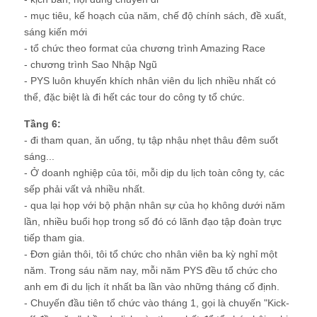
- mục tiêu, kế hoạch của năm, chế độ chính sách, đề xuất,
sáng kiến mới
- tổ chức theo format của chương trình Amazing Race
- chương trình Sao Nhập Ngũ
- PYS luôn khuyến khích nhân viên du lịch nhiều nhất có
thể, đặc biệt là đi hết các tour do công ty tổ chức.
Tầng 6:
- đi tham quan, ăn uống, tụ tập nhậu nhẹt thâu đêm suốt
sáng...
- Ở doanh nghiệp của tôi, mỗi dịp du lịch toàn công ty, các
sếp phải vất vả nhiều nhất.
- qua lại họp với bộ phận nhân sự của họ không dưới năm
lần, nhiều buổi họp trong số đó có lãnh đạo tập đoàn trực
tiếp tham gia.
- Đơn giản thôi, tôi tổ chức cho nhân viên ba kỳ nghỉ một
năm. Trong sáu năm nay, mỗi năm PYS đều tổ chức cho
anh em đi du lịch ít nhất ba lần vào những tháng cố định.
- Chuyến đầu tiên tổ chức vào tháng 1, gọi là chuyến "Kick-