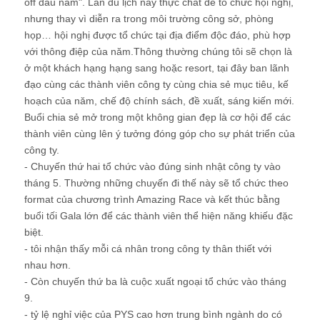
off đầu năm". Lần du lịch này thực chất để tổ chức hội nghị,
nhưng thay vì diễn ra trong môi trường công sở, phòng
họp… hội nghị được tổ chức tại địa điểm độc đáo, phù hợp
với thông điệp của năm.Thông thường chúng tôi sẽ chọn là
ở một khách hạng hạng sang hoặc resort, tại đây ban lãnh
đạo cùng các thành viên công ty cùng chia sẻ mục tiêu, kế
hoạch của năm, chế độ chính sách, đề xuất, sáng kiến mới.
Buổi chia sẻ mở trong một không gian đẹp là cơ hội để các
thành viên cùng lên ý tưởng đóng góp cho sự phát triển của
công ty.
- Chuyến thứ hai tổ chức vào đúng sinh nhật công ty vào
tháng 5. Thường những chuyến đi thế này sẽ tổ chức theo
format của chương trình Amazing Race và kết thúc bằng
buổi tối Gala lớn để các thành viên thể hiện năng khiếu đặc
biệt.
- tôi nhận thấy mỗi cá nhân trong công ty thân thiết với
nhau hơn.
- Còn chuyến thứ ba là cuộc xuất ngoại tổ chức vào tháng
9.
- tỷ lệ nghỉ việc của PYS cao hơn trung bình ngành do có