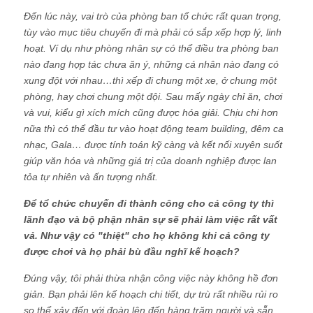
Đến lúc này, vai trò của phòng ban tổ chức rất quan trọng,
tùy vào mục tiêu chuyến đi mà phải có sắp xếp hợp lý, linh
hoạt. Ví dụ như phòng nhân sự có thể điều tra phòng ban
nào đang hợp tác chưa ăn ý, những cá nhân nào đang có
xung đột với nhau…thì xếp đi chung một xe, ở chung một
phòng, hay chơi chung một đội. Sau mấy ngày chỉ ăn, chơi
và vui, kiểu gì xích mích cũng được hóa giải. Chịu chi hơn
nữa thì có thể đầu tư vào hoạt động team building, đêm ca
nhạc, Gala… được tính toán kỹ càng và kết nối xuyên suốt
giúp văn hóa và những giá trị của doanh nghiệp được lan
tỏa tự nhiên và ấn tượng nhất.
Để tổ chức chuyến đi thành công cho cả công ty thì
lãnh đạo và bộ phận nhân sự sẽ phải làm việc rất vất
vả. Như vậy có "thiệt" cho họ không khi cả công ty
được chơi và họ phải bù đầu nghĩ kế hoạch?
Đúng vậy, tôi phải thừa nhận công việc này không hề đơn
giản. Bạn phải lên kế hoạch chi tiết, dự trù rất nhiều rủi ro
so thể xảy đến với đoàn lên đến hàng trăm người và sẵn