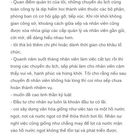
- Quan điểm quản trị của tôi, những chuyến du lịch cùng
toàn công ty là dịp hiếm hoi thành viên thuộc các bộ phận,
phòng ban có cơ hội gặp gỡ, tiếp xúc. Khi rời khỏi không
gian công sở, khoảng cách giữa sếp và nhân viên cũng
được xóa nhòa giúp các cấp quản lý và nhân viên gần gũi,
cởi mở, dễ dàng hiểu nhau hơn.
- tôi thà bỏ thêm chi phí hoặc dành thời gian cho khâu tổ
chức,
- Quanh năm suốt tháng nhân viên làm việc cất lực rồi thì
trong các chuyến du lịch, sếp phải làm cho nhân viên cảm
thấy vui vẻ, hạnh phúc và hứng khởi. Tôi cho rằng nếu sau
chuyến đi nhân viên không hài lòng thì coi như sếp chưa
hoàn thành nhiệm vụ.
- muốn đề cao tinh thần kỷ luật
- Đầu tư cho nhân sự luôn là khoản đầu tư có lãi.
- coi xây dựng văn hóa giống như việc tạo ra một hồ nước
ngọt, nơi cá nước ngọt có thể thỏa thích bơi lội. Nhân sự
nghỉ việc cũng giống như chẳng may để lọt cá nước mặn
vào hồ nước ngọt không thể tồn tại và phát triển được.