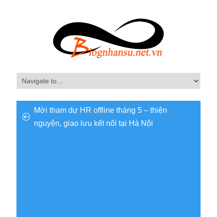
Mời tham dự HR offline tháng 5 – thiện
nguyện, giao lưu kết nối tại Hà Nội