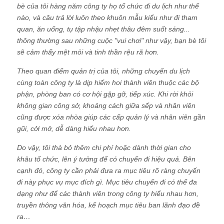
bè của tôi hàng năm công ty họ tổ chức đi du lịch như thế
nào, và câu trả lời luôn theo khuôn mẫu kiểu như đi tham
quan, ăn uống, tụ tập nhậu nhẹt thâu đêm suốt sáng...
thông thường sau những cuộc "vui chơi" như vậy, bạn bè tôi
sẽ cảm thấy mệt mỏi và tinh thần rệu rã hơn.
Theo quan điểm quản trị của tôi, những chuyến du lịch
cùng toàn công ty là dịp hiếm hoi thành viên thuộc các bộ
phận, phòng ban có cơ hội gặp gỡ, tiếp xúc. Khi rời khỏi
không gian công sở, khoảng cách giữa sếp và nhân viên
cũng được xóa nhòa giúp các cấp quản lý và nhân viên gần
gũi, cởi mở, dễ dàng hiểu nhau hơn.
Do vậy, tôi thà bỏ thêm chi phí hoặc dành thời gian cho
khâu tổ chức, lên ý tưởng để có chuyến đi hiệu quả. Bên
cạnh đó, công ty cần phải đưa ra mục tiêu rõ ràng chuyến
đi này phục vụ mục đích gì. Mục tiêu chuyến đi có thể đa
dạng như để các thành viên trong công ty hiểu nhau hơn,
truyền thông văn hóa, kế hoạch mục tiêu ban lãnh đạo đề
ra…