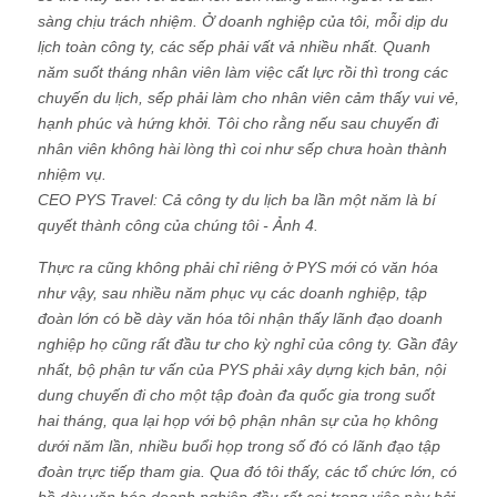
sàng chịu trách nhiệm. Ở doanh nghiệp của tôi, mỗi dịp du
lịch toàn công ty, các sếp phải vất vả nhiều nhất. Quanh
năm suốt tháng nhân viên làm việc cất lực rồi thì trong các
chuyến du lịch, sếp phải làm cho nhân viên cảm thấy vui vẻ,
hạnh phúc và hứng khởi. Tôi cho rằng nếu sau chuyến đi
nhân viên không hài lòng thì coi như sếp chưa hoàn thành
nhiệm vụ.
CEO PYS Travel: Cả công ty du lịch ba lần một năm là bí
quyết thành công của chúng tôi - Ảnh 4.
Thực ra cũng không phải chỉ riêng ở PYS mới có văn hóa
như vậy, sau nhiều năm phục vụ các doanh nghiệp, tập
đoàn lớn có bề dày văn hóa tôi nhận thấy lãnh đạo doanh
nghiệp họ cũng rất đầu tư cho kỳ nghỉ của công ty. Gần đây
nhất, bộ phận tư vấn của PYS phải xây dựng kịch bản, nội
dung chuyến đi cho một tập đoàn đa quốc gia trong suốt
hai tháng, qua lại họp với bộ phận nhân sự của họ không
dưới năm lần, nhiều buổi họp trong số đó có lãnh đạo tập
đoàn trực tiếp tham gia. Qua đó tôi thấy, các tổ chức lớn, có
bề dày văn hóa doanh nghiệp đều rất coi trọng việc này bởi