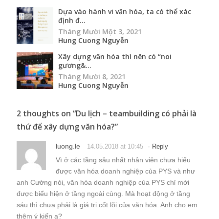
Dựa vào hành vi văn hóa, ta có thể xác
định đ...
Tháng Mười Một 3, 2021
Hung Cuong Nguyễn
Xây dựng văn hóa thì nên có “noi
gương&...
Tháng Mười 8, 2021
Hung Cuong Nguyễn
2 thoughts on “
Du lịch – teambuilding có phải là
thứ để xây dựng văn hóa?
”
luong.le
-
14.05.2018 at 10:45
Reply
Vì ở các tầng sâu nhất nhân viên chưa hiểu
được văn hóa doanh nghiệp của PYS và như
anh Cường nói, văn hóa doanh nghiệp của PYS chỉ mới
được biểu hiện ở tầng ngoài cùng. Mà hoạt động ở tầng
sáu thì chưa phải là giá trị cốt lõi của văn hóa. Anh cho em
thêm ý kiến ạ?