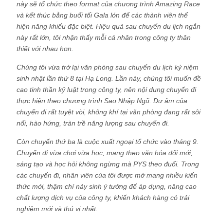
này sẽ tổ chức theo format của chương trình Amazing Race
và kết thúc bằng buổi tối Gala lớn để các thành viên thể
hiện năng khiếu đặc biệt. Hiệu quả sau chuyến du lịch ngắn
này rất lớn, tôi nhận thấy mỗi cá nhân trong công ty thân
thiết với nhau hơn.
Chúng tôi vừa trở lại văn phòng sau chuyến du lịch kỷ niệm
sinh nhật lần thứ 8 tại Hạ Long. Lần này, chúng tôi muốn đề
cao tinh thần kỷ luật trong công ty, nên nội dung chuyến đi
thực hiện theo chương trình Sao Nhập Ngũ. Dư âm của
chuyến đi rất tuyệt vời, không khí tại văn phòng đang rất sôi
nổi, hào hứng, tràn trề năng lượng sau chuyến đi.
Còn chuyến thứ ba là cuộc xuất ngoại tổ chức vào tháng 9.
Chuyến đi vừa chơi vừa học, mang theo văn hóa đổi mới,
sáng tạo và học hỏi không ngừng mà PYS theo đuổi. Trong
các chuyến đi, nhân viên của tôi được mở mang nhiều kiến
thức mới, thậm chí nảy sinh ý tưởng để áp dụng, nâng cao
chất lượng dịch vụ của công ty, khiến khách hàng có trải
nghiệm mới và thú vị nhất.