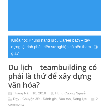
Khóa học Khung năng lực / Career path – xây
dựng lộ trình phát triển sự nghiệp có nên tham
gia?
Du lịch – teambuilding có
phải là thứ để xây dựng
văn hóa?
Tháng Năm 10, 2018
Hung Cuong Nguyễn
Dạy - Chuyện 3Đ - Đánh giá, Đào tạo, Động lực
2
comments