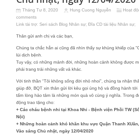
Tháng Tư 8, 2020
Hung Cuong Nguyễn
Hoạt độ
comments
Link tài trợ:
Seri sách Blog Nhân sự
; Đĩa CD
tài liệu Nhân sự
;
Thân gửi anh chị và các bạn,
Chúng ta chắc hẳn ai cũng đã nhìn thấy sự khủng khiếp của "
lùi dịch bệnh.
Tuy vậy, có những mảnh đời, những hoàn cảnh không được ma
phải trang trải những vất vả khác.
Với tinh thần “Tôi không sống đời nhỏ nhoi”, chúng ta nhận t
giúp đỡ, BQT xin thân gửi lời kêu gọi ủng hộ và đồng hành tớ
tấm lòng hảo tâm là những món quà vô cùng ý nghĩa. Trong đ
động trao tặng cho:
+ Các cháu bệnh nhi tại Khoa Nhi - Bệnh viện Phồi TW (S
Nội)
+ Những hoàn cảnh khó khăn khu vực Quận Thanh XUân, 
Vào sáng Chủ nhật, ngày 12/04/2020