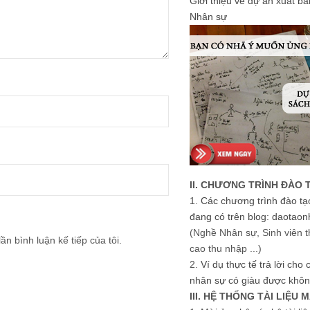
Giới thiệu về dự án xuất b
Nhân sự
II. CHƯƠNG TRÌNH ĐÀO 
1.
Các chương trình đào tạ
đang có trên blog: daotaon
(Nghề Nhân sự, Sinh viên t
ần bình luận kế tiếp của tôi.
cao thu nhập ...)
2.
Ví dụ thực tế trả lời cho
nhân sự có giàu được khôn
III. HỆ THỐNG TÀI LIỆU 