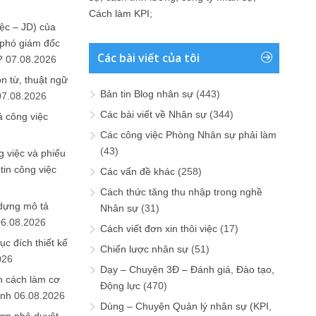
Cách làm KPI
;
ệc – JD) của
 phó giám đốc
Các bài viết của tôi
?
07.08.2026
n từ, thuật ngữ
Bản tin Blog nhân sự
(443)
07.08.2026
Các bài viết về Nhân sự
(344)
ả công việc
Các công việc Phòng Nhân sự phải làm
(43)
 việc và phiếu
tin công việc
Các vấn đề khác
(258)
Cách thức tăng thu nhập trong nghề
 dựng mô tả
Nhân sự
(31)
06.08.2026
Cách viết đơn xin thôi việc
(17)
ục đích thiết kế
Chiến lược nhân sự
(51)
026
Dạy – Chuyện 3Đ – Đánh giá, Đào tạo,
n cách làm cơ
Động lực
(470)
anh
06.08.2026
Dùng – Chuyện Quản lý nhân sự (KPI,