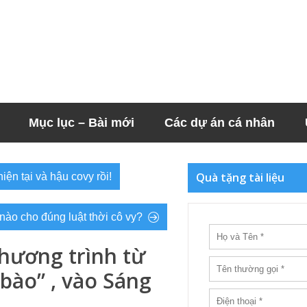
Mục lục – Bài mới
Các dự án cá nhân
Quà tặng tài liệu
iện tại và hậu covy rồi!
 nào cho đúng luật thời cô vy?
hương trình từ
 bào” , vào Sáng