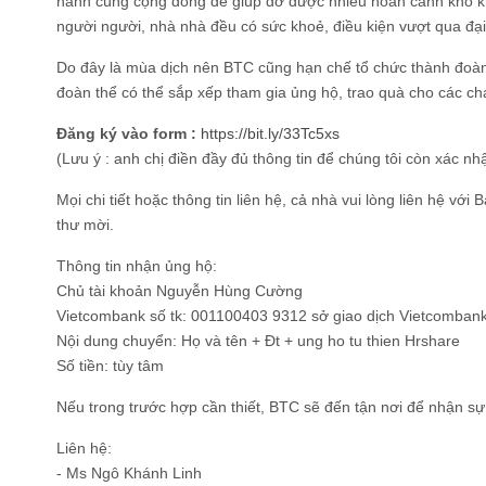
hành cùng cộng đồng để giúp đỡ được nhiều hoàn cảnh khó k
người người, nhà nhà đều có sức khoẻ, điều kiện vượt qua đại 
Do đây là mùa dịch nên BTC cũng hạn chế tổ chức thành đoàn 
đoàn thể có thể sắp xếp tham gia ủng hộ, trao quà cho các chá
Đăng ký vào form :
https://bit.ly/33Tc5xs
(Lưu ý : anh chị điền đầy đủ thông tin để chúng tôi còn xác n
Mọi chi tiết hoặc thông tin liên hệ, cả nhà vui lòng liên hệ với
thư mời.
Thông tin nhận ủng hộ:
Chủ tài khoản Nguyễn Hùng Cường
Vietcombank số tk: 001100403 9312 sở giao dịch Vietcomban
Nội dung chuyển: Họ và tên + Đt + ung ho tu thien Hrshare
Số tiền: tùy tâm
Nếu trong trước hợp cần thiết, BTC sẽ đến tận nơi để nhận sự
Liên hệ:
- Ms Ngô Khánh Linh