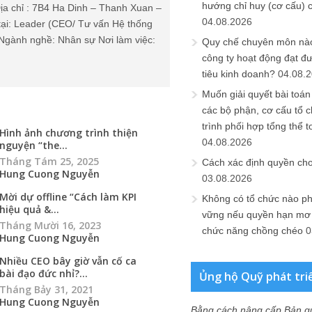
hướng chỉ huy (cơ cấu) 
ịa chỉ : 7B4 Ha Dinh – Thanh Xuan –
04.08.2026
tại: Leader (CEO/ Tư vấn Hệ thống
Ngành nghề: Nhân sự Nơi làm việc:
Quy chế chuyên môn nào
công ty hoạt động đạt đ
tiêu kinh doanh?
04.08.
Muốn giải quyết bài toán
các bộ phận, cơ cấu tổ 
trình phối hợp tổng thể t
Hình ảnh chương trình thiện
04.08.2026
nguyện “the...
Tháng Tám 25, 2025
Cách xác định quyền ch
Hung Cuong Nguyễn
03.08.2026
Mời dự offline “Cách làm KPI
Không có tổ chức nào ph
hiệu quả &...
vững nếu quyền hạn mơ h
Tháng Mười 16, 2023
chức năng chồng chéo
0
Hung Cuong Nguyễn
Nhiều CEO bây giờ vẫn cố ca
bài đạo đức nhỉ?...
Ủng hộ Quỹ phát tri
Tháng Bảy 31, 2021
Hung Cuong Nguyễn
Bằng cách nâng cấp Bản q