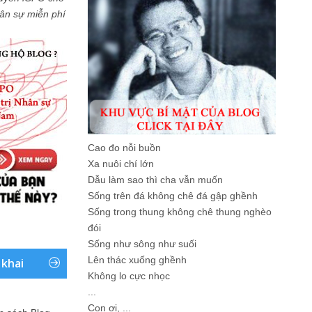
Nhân sự miễn phí
Cao đo nỗi buồn
Xa nuôi chí lớn
Dẫu làm sao thì cha vẫn muốn
Sống trên đá không chê đá gập ghềnh
Sống trong thung không chê thung nghèo
đói
Sống như sông như suối
Lên thác xuống ghềnh
 khai
Không lo cực nhọc
...
Con ơi, ...