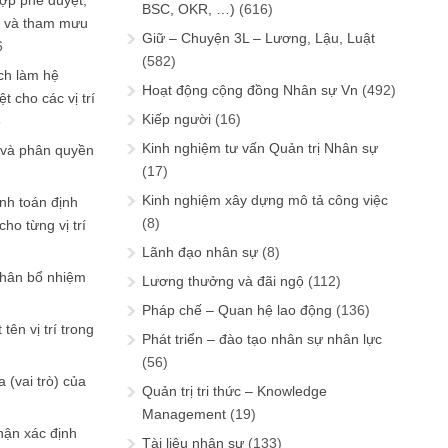
ợp phê duyệt,
BSC, OKR, …)
(616)
in và tham mưu
Giữ – Chuyện 3L – Lương, Lậu, Luật
6
(582)
ch làm hệ
Hoạt động cộng đồng Nhân sự Vn
(492)
t cho các vị trí
Kiếp người
(16)
6
Kinh nghiệm tư vấn Quản trị Nhân sự
 và phân quyền
(17)
Kinh nghiệm xây dựng mô tả công việc
ính toán định
(8)
ho từng vị trí
Lãnh đạo nhân sự
(8)
phân bổ nhiệm
Lương thưởng và đãi ngộ
(112)
Pháp chế – Quan hệ lao động
(136)
tên vị trí trong
Phát triển – đào tạo nhân sự nhân lực
(56)
 (vai trò) của
Quản trị tri thức – Knowledge
Management
(19)
hận xác định
Tài liệu nhân sự
(133)