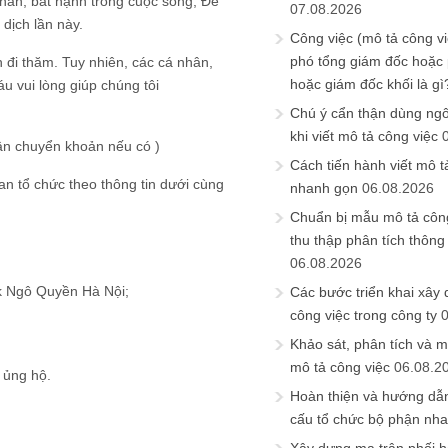
hăn, bất hạnh trong cuộc sống; Để
07.08.2026
dịch lần này.
Công việc (mô tả công vi
phó tổng giám đốc hoặc
đi thăm. Tuy nhiên, các cá nhân,
hoặc giám đốc khối là gì
u vui lòng giúp chúng tôi
Chú ý cẩn thận dùng ngô
khi viết mô tả công việc
hận chuyển khoản nếu có )
Cách tiến hành viết mô t
 Ban tổ chức theo thông tin dưới cùng
nhanh gọn
06.08.2026
Chuẩn bị mẫu mô tả công
thu thập phân tích thông 
06.08.2026
k Ngô Quyền Hà Nội;
Các bước triển khai xây
công việc trong công ty
Khảo sát, phân tích và m
mô tả công việc
06.08.2
 ủng hộ.
Hoàn thiện và hướng dẫ
cấu tổ chức bộ phận nh