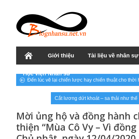
Giới thiệu
Tài liệu về nhân sự
Học viện Nhân sư
Đến lúc vẽ lại chiến lược hay chiến thuật cho thời h
Cắt lương dứt khoát – sa thải như thế
Mời ủng hộ và đồng hành c
thiện “Mùa Cô Vy – Vì đồng
Chủ nhật, ngày 12/04/2020