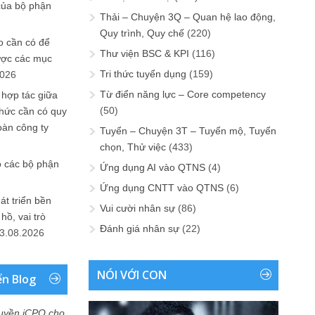
của bộ phận
Thải – Chuyện 3Q – Quan hệ lao động,
Quy trình, Quy chế
(220)
 cần có để
Thư viện BSC & KPI
(116)
ược các mục
Tri thức tuyển dụng
(159)
2026
Từ điển năng lực – Core competency
 hợp tác giữa
(50)
chức cần có quy
oàn công ty
Tuyển – Chuyện 3T – Tuyển mộ, Tuyển
chọn, Thử việc
(433)
o các bộ phận
Ứng dụng AI vào QTNS
(4)
Ứng dụng CNTT vào QTNS
(6)
át triển bền
Vui cười nhân sự
(86)
ồ, vai trò
Đánh giá nhân sự
(22)
3.08.2026
NÓI VỚI CON
ển Blog
uyền iCPO cho