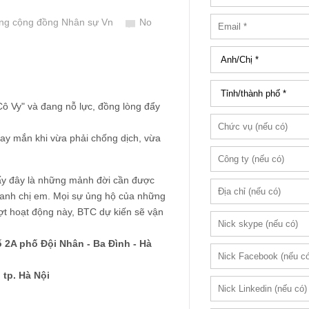
ng cộng đồng Nhân sự Vn
No
Cô Vy" và đang nỗ lực, đồng lòng đẩy
y mắn khi vừa phải chống dịch, vừa
hấy đây là những mảnh đời cần được
i anh chị em. Mọi sự ủng hộ của những
ợt hoạt động này, BTC dự kiến sẽ vận
ố 2A phố Đội Nhân - Ba Đình - Hà
tp. Hà Nội