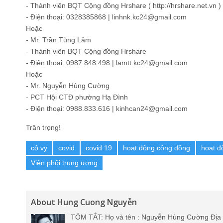
- Thành viên BQT Cộng đồng Hrshare ( http://hrshare.net.vn )
- Điện thoại: 0328385868 | linhnk.kc24@gmail.com
Hoặc
- Mr. Trần Tùng Lâm
- Thành viên BQT Cộng đồng Hrshare
- Điện thoại: 0987.848.498 | lamtt.kc24@gmail.com
Hoặc
- Mr. Nguyễn Hùng Cường
- PCT Hội CTĐ phường Hạ Đình
- Điện thoại: 0988.833.616 | kinhcan24@gmail.com
Trân trọng!
cô vy
covid
covid 19
hoạt động cộng đồng
hoạt đ
Viện phổi trung ương
About Hung Cuong Nguyễn
TÓM TẮT: Họ và tên : Nguyễn Hùng Cường Địa 