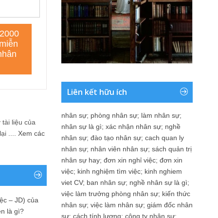
Liên kết hữu ích
nhân sự
;
phòng nhân sự
;
làm nhân sự
;
tài liệu của
nhân sự là gì
;
xác nhận nhân sự
;
nghề
i ....
Xem các
nhân sự
;
đào tạo nhân sự
;
cach quan ly
nhân sự
;
nhân viên nhân sự
;
sách quản trị
nhân sự hay
;
đơn xin nghỉ việc
;
đơn xin
việc
;
kinh nghiệm tìm việc
;
kinh nghiem
viet CV
;
ban nhân sự
;
nghề nhân sự là gì
;
việc làm trưởng phòng nhân sự
;
kiến thức
ệc – JD) của
nhân sự
;
việc làm nhân sự
;
giám đốc nhân
n là gì?
sự
;
cách tính lương
;
công ty nhân sự
;