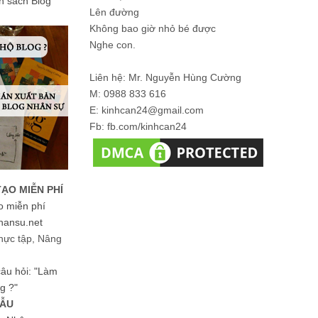
ản sách Blog
Lên đường
Không bao giờ nhỏ bé được
Nghe con.
Liên hệ: Mr. Nguyễn Hùng Cường
M: 0988 833 616
E: kinhcan24@gmail.com
Fb: fb.com/kinhcan24
TẠO MIỄN PHÍ
o miễn phí
hansu.net
hực tập, Nâng
 câu hỏi: "Làm
g ?"
MẪU