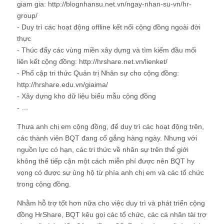
giam gia: http://blognhansu.net.vn/ngay-nhan-su-vn/hr-
group/
- Duy trì các hoạt động offline kết nối cộng đồng ngoài đời
thực
- Thúc đẩy các vùng miền xây dựng và tìm kiếm đầu mối
liên kết cộng đồng: http://hrshare.net.vn/lienket/
- Phổ cập tri thức Quản trị Nhân sự cho cộng đồng:
http://hrshare.edu.vn/giaima/
- Xây dựng kho dữ liệu biểu mẫu cộng đồng
- …
Thưa anh chị em cộng đồng, để duy trì các hoạt động trên,
các thành viên BQT đang cố gắng hàng ngày. Nhưng với
nguồn lực có hạn, các tri thức về nhân sự trên thế giới
không thể tiếp cận một cách miễn phí được nên BQT hy
vọng có được sự ủng hộ từ phía anh chị em và các tổ chức
trong cộng đồng.
Nhằm hỗ trợ tốt hơn nữa cho việc duy trì và phát triển cộng
đồng HrShare, BQT kêu gọi các tổ chức, các cá nhân tài trợ