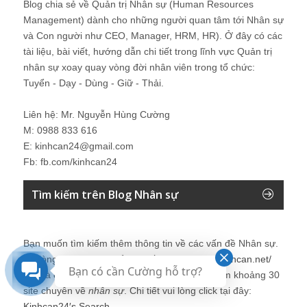
Blog chia sẻ về Quản trị Nhân sự (Human Resources
Management) dành cho những người quan tâm tới Nhân sự
và Con người như CEO, Manager, HRM, HR). Ở đây có các
tài liệu, bài viết, hướng dẫn chi tiết trong lĩnh vực Quản trị
nhân sự xoay quay vòng đời nhân viên trong tổ chức:
Tuyển - Dạy - Dùng - Giữ - Thải.
Liên hệ: Mr. Nguyễn Hùng Cường
M: 0988 833 616
E: kinhcan24@gmail.com
Fb: fb.com/kinhcan24
Tìm kiếm trên Blog Nhân sự
Bạn muốn tìm kiếm thêm thông tin về các vấn đề
Nhân sự
.
Vui lòng click tại đây để tìm kiếm thêm:
http://kinhcan.net/
Bạn có cần Cường hỗ trợ?
Đây là công cụ tìm kiếm được tích hợp tìm kiếm khoảng 30
site chuyên về
nhân sự
. Chi tiết vui lòng click tại đây:
Kinhcan24′s Search