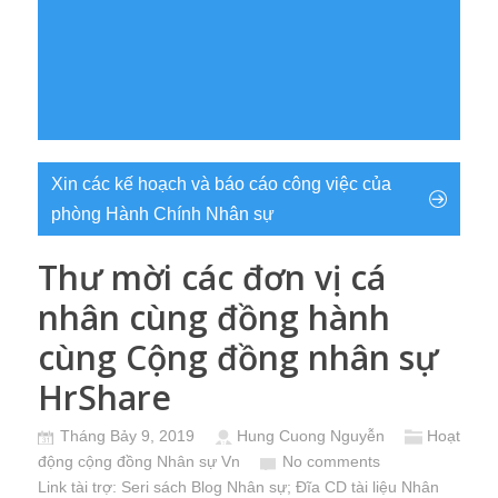
Xin các kế hoạch và báo cáo công việc của
phòng Hành Chính Nhân sự
Thư mời các đơn vị cá
nhân cùng đồng hành
cùng Cộng đồng nhân sự
HrShare
Tháng Bảy 9, 2019
Hung Cuong Nguyễn
Hoạt
động cộng đồng Nhân sự Vn
No comments
Link tài trợ:
Seri sách Blog Nhân sự
; Đĩa CD
tài liệu Nhân