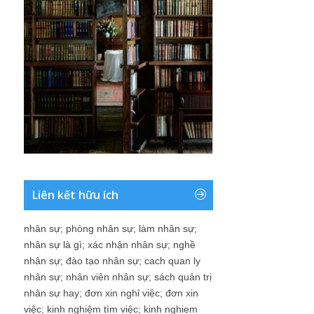
Liên kết hữu ích
nhân sự
;
phòng nhân sự
;
làm nhân sự
;
nhân sự là gì
;
xác nhận nhân sự
;
nghề
nhân sự
;
đào tạo nhân sự
;
cach quan ly
nhân sự
;
nhân viên nhân sự
;
sách quản trị
nhân sự hay
;
đơn xin nghỉ việc
;
đơn xin
việc
;
kinh nghiệm tìm việc
;
kinh nghiem