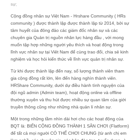
sự
;
Cộng đồng nhân sự Việt Nam - Hrshare Community ( HRs
community ) được thành lập được thành lập từ 2014, bởi sự
tâm huyết của đông đảo các giám đốc nhân sự và các
chuyên gia Quản trị nguồn nhân lực hàng đầu , với mong
muốn tập hợp những người yêu thích và hoạt động trong
lĩnh vực nhân sự tại Viêt Nam để cùng trao đổi, chia sẻ kinh
nghiệm và học hỏi kiến thức về lĩnh vực quản trị nhân sự.
Từ khi được thành lập đến nay, số lượng thành viên tham
gia cộng đồng rất lớn, lên đến hàng nghìn thành viên.
HRShare Community, dưới dự điều hành tình nguyện của
đội ngũ admin (Admin team), hoạt động online và offline
thường xuyên và thu hút được nhiều sự quan tâm của giới
truyền thông cũng như những nhà quản lí nhân sự.
Một trong những tầm nhìn dài hơi cho các hoạt động của
BQT là: BIẾN CỘNG ĐỒNG THÀNH 1 SÂN CHƠI (Flatform)
để tất cả mọi người CÓ THỂ CHƠI CHUNG (từ anh chị em