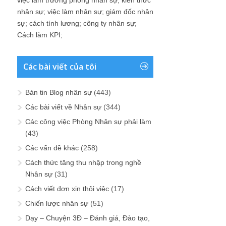
việc làm trưởng phòng nhân sự
;
kiến thức
nhân sự
;
việc làm nhân sự
;
giám đốc nhân
sự
;
cách tính lương
;
công ty nhân sự
;
Cách làm KPI
;
Các bài viết của tôi
Bản tin Blog nhân sự
(443)
Các bài viết về Nhân sự
(344)
Các công việc Phòng Nhân sự phải làm
(43)
Các vấn đề khác
(258)
Cách thức tăng thu nhập trong nghề
Nhân sự
(31)
Cách viết đơn xin thôi việc
(17)
Chiến lược nhân sự
(51)
Dạy – Chuyện 3Đ – Đánh giá, Đào tạo,