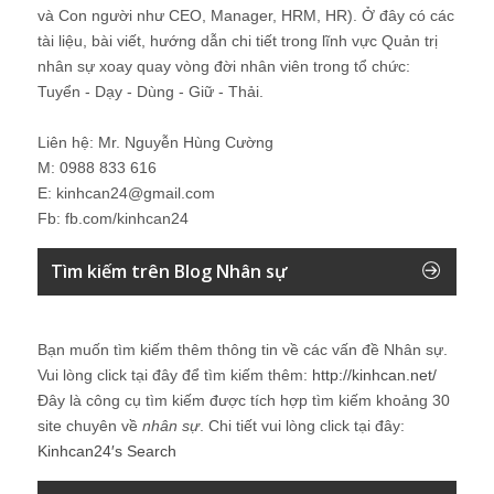
và Con người như CEO, Manager, HRM, HR). Ở đây có các
tài liệu, bài viết, hướng dẫn chi tiết trong lĩnh vực Quản trị
nhân sự xoay quay vòng đời nhân viên trong tổ chức:
Tuyển - Dạy - Dùng - Giữ - Thải.
Liên hệ: Mr. Nguyễn Hùng Cường
M: 0988 833 616
E: kinhcan24@gmail.com
Fb: fb.com/kinhcan24
Tìm kiếm trên Blog Nhân sự
Bạn muốn tìm kiếm thêm thông tin về các vấn đề
Nhân sự
.
Vui lòng click tại đây để tìm kiếm thêm:
http://kinhcan.net/
Đây là công cụ tìm kiếm được tích hợp tìm kiếm khoảng 30
site chuyên về
nhân sự
. Chi tiết vui lòng click tại đây:
Kinhcan24′s Search