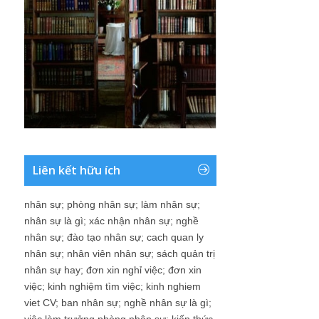
Liên kết hữu ích
nhân sự
;
phòng nhân sự
;
làm nhân sự
;
nhân sự là gì
;
xác nhận nhân sự
;
nghề
nhân sự
;
đào tạo nhân sự
;
cach quan ly
nhân sự
;
nhân viên nhân sự
;
sách quản trị
nhân sự hay
;
đơn xin nghỉ việc
;
đơn xin
việc
;
kinh nghiệm tìm việc
;
kinh nghiem
viet CV
;
ban nhân sự
;
nghề nhân sự là gì
;