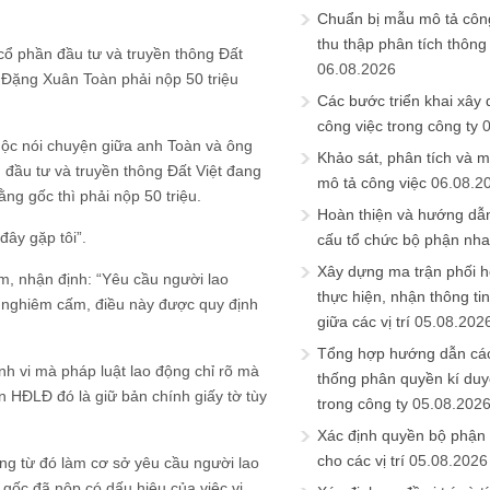
Chuẩn bị mẫu mô tả công
thu thập phân tích thông 
cổ phần đầu tư và truyền thông Đất
06.08.2026
h Đặng Xuân Toàn phải nộp 50 triệu
Các bước triển khai xây
công việc trong công ty
cuộc nói chuyện giữa anh Toàn và ông
Khảo sát, phân tích và m
đầu tư và truyền thông Đất Việt đang
mô tả công việc
06.08.2
g gốc thì phải nộp 50 triệu.
Hoàn thiện và hướng dẫ
đây gặp tôi”.
cấu tổ chức bộ phận nh
Xây dựng ma trận phối h
m, nhận định: “Yêu cầu người lao
thực hiện, nhận thông t
t nghiêm cấm, điều này được quy định
giữa các vị trí
05.08.202
Tổng hợp hướng dẫn cá
h vi mà pháp luật lao động chỉ rõ mà
thống phân quyền kí duyệ
n HĐLĐ đó là giữ bản chính giấy tờ tùy
trong công ty
05.08.202
Xác định quyền bộ phận
cho các vị trí
05.08.2026
ng từ đó làm cơ sở yêu cầu người lao
 gốc đã nộp có dấu hiệu của việc vi