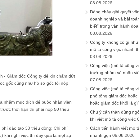
08.08.2026
Dòng chảy giải quyết vấn
doanh nghiệp và bài toá
biết” trong vận hành do
08.08.2026
Công ty không có gì nh
mô tả công việc nhanh t
08.08.2026
Công việc (mô tả công vi
trưởng nhóm và nhân viê
nh - Giám đốc Công ty để xin chấm dứt
07.08.2026
học gốc cũng như hồ sơ gốc tôi nộp
Công việc (mô tả công vi
phó tổng giám đốc hoặc
g là nhằm mục đích để buộc nhân viên
hoặc giám đốc khối là gì
rước thời hạn thì phải nộp 50 triệu
Chú ý cẩn thận dùng ngô
khi viết mô tả công việc
 phí đào tạo 30 triệu đồng; Chi phí
Cách tiến hành viết mô t
u) khi nghỉ việc thì đây quả là một sự
nhanh gọn
06.08.2026