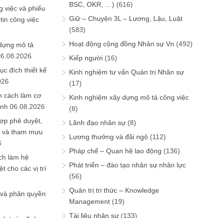
BSC, OKR, …)
(616)
 việc và phiếu
Giữ – Chuyện 3L – Lương, Lậu, Luật
tin công việc
(583)
Hoạt động cộng đồng Nhân sự Vn
(492)
 dựng mô tả
06.08.2026
Kiếp người
(16)
ục đích thiết kế
Kinh nghiệm tư vấn Quản trị Nhân sự
026
(17)
n cách làm cơ
Kinh nghiệm xây dựng mô tả công việc
anh
06.08.2026
(8)
ợp phê duyệt,
Lãnh đạo nhân sự
(8)
in và tham mưu
Lương thưởng và đãi ngộ
(112)
6
Pháp chế – Quan hệ lao động
(136)
ch làm hệ
Phát triển – đào tạo nhân sự nhân lực
t cho các vị trí
(56)
6
Quản trị tri thức – Knowledge
 và phân quyền
Management
(19)
Tài liệu nhân sự
(133)