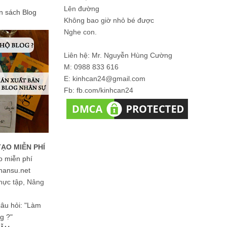
Lên đường
ản sách Blog
Không bao giờ nhỏ bé được
Nghe con.
Liên hệ: Mr. Nguyễn Hùng Cường
M: 0988 833 616
E: kinhcan24@gmail.com
Fb: fb.com/kinhcan24
TẠO MIỄN PHÍ
o miễn phí
hansu.net
hực tập, Nâng
 câu hỏi: "Làm
g ?"