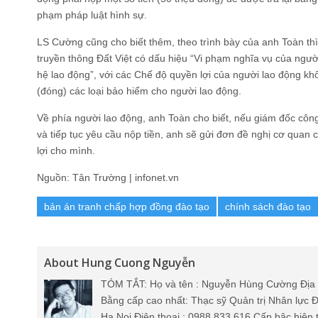
phạm pháp luật hình sự.
LS Cường cũng cho biết thêm, theo trình bày của anh Toàn th
truyền thông Đất Việt có dấu hiệu “Vi phạm nghĩa vụ của ngườ
hệ lao động”, với các Chế độ quyền lợi của người lao động kh
(đóng) các loại bảo hiểm cho người lao động.
Về phía người lao động, anh Toàn cho biết, nếu giám đốc công
và tiếp tục yêu cầu nộp tiền, anh sẽ gửi đơn đề nghị cơ qua
lợi cho mình.
Nguồn: Tân Trường | infonet.vn
bản án tranh chấp hợp đồng đào tạo
chính sách đào tạo
About Hung Cuong Nguyễn
TÓM TẮT: Họ và tên : Nguyễn Hùng Cường Địa 
Bằng cấp cao nhất: Thạc sỹ Quản trị Nhân lực Đ
Ha Noi Điện thoại : 0988 833 616 Cấp bậc hiện 