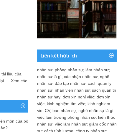
Liên kết hữu ích
nhân sự
;
phòng nhân sự
;
làm nhân sự
;
tài liệu của
nhân sự là gì
;
xác nhận nhân sự
;
nghề
i ....
Xem các
nhân sự
;
đào tạo nhân sự
;
cach quan ly
nhân sự
;
nhân viên nhân sự
;
sách quản trị
nhân sự hay
;
đơn xin nghỉ việc
;
đơn xin
việc
;
kinh nghiệm tìm việc
;
kinh nghiem
viet CV
;
ban nhân sự
;
nghề nhân sự là gì
;
việc làm trưởng phòng nhân sự
;
kiến thức
yên môn của bộ
nhân sự
;
việc làm nhân sự
;
giám đốc nhân
nào?
sự
;
cách tính lương
;
công ty nhân sự
;