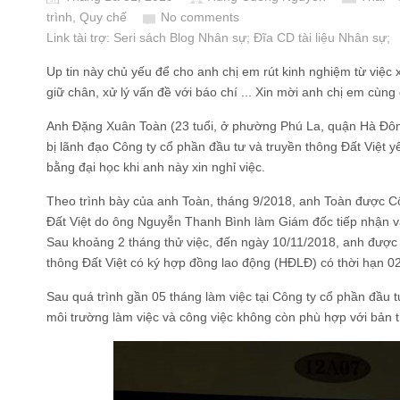
trình, Quy chế
No comments
Link tài trợ:
Seri sách Blog Nhân sự
; Đĩa CD
tài liệu Nhân sự
;
Up tin này chủ yếu để cho anh chị em rút kinh nghiệm từ việc 
giữ chân, xử lý vấn đề với báo chí ... Xin mời anh chị em cùng
Anh Đặng Xuân Toàn (23 tuổi, ở phường Phú La, quận Hà Đôn
bị lãnh đạo Công ty cổ phần đầu tư và truyền thông Đất Việt yê
bằng đại học khi anh này xin nghỉ việc.
Theo trình bày của anh Toàn, tháng 9/2018, anh Toàn được Cô
Đất Việt do ông Nguyễn Thanh Bình làm Giám đốc tiếp nhận và
Sau khoảng 2 tháng thử việc, đến ngày 10/11/2018, anh được 
thông Đất Việt có ký hợp đồng lao động (HĐLĐ) có thời hạn 02
Sau quá trình gần 05 tháng làm việc tại Công ty cổ phần đầu t
môi trường làm việc và công việc không còn phù hợp với bản th