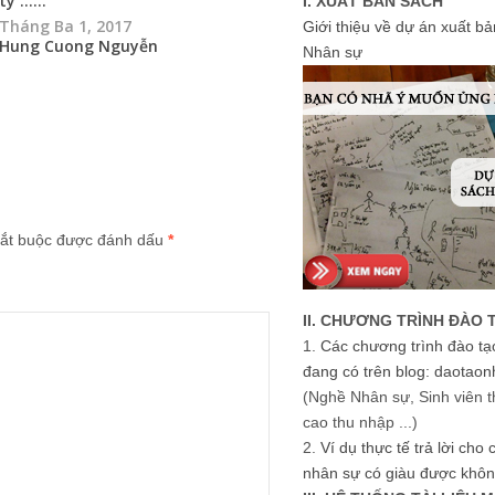
ty …...
I. XUẤT BẢN SÁCH
Tháng Ba 1, 2017
Giới thiệu về dự án xuất b
Hung Cuong Nguyễn
Nhân sự
ắt buộc được đánh dấu
*
II. CHƯƠNG TRÌNH ĐÀO 
1.
Các chương trình đào tạ
đang có trên blog: daotaon
(Nghề Nhân sự, Sinh viên t
cao thu nhập ...)
2.
Ví dụ thực tế trả lời cho
nhân sự có giàu được khôn