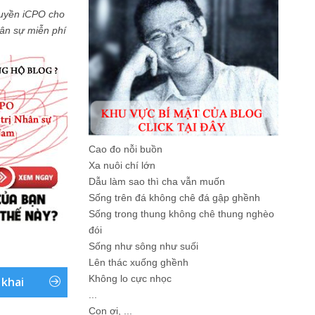
uyền iCPO cho
Nhân sự miễn phí
Cao đo nỗi buồn
Xa nuôi chí lớn
Dẫu làm sao thì cha vẫn muốn
Sống trên đá không chê đá gập ghềnh
Sống trong thung không chê thung nghèo
đói
Sống như sông như suối
Lên thác xuống ghềnh
Không lo cực nhọc
 khai
...
Con ơi, ...