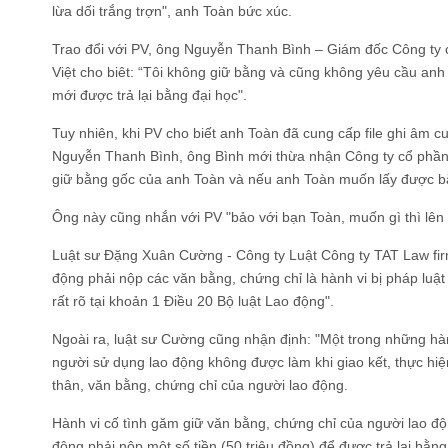
lừa dối trắng trợn", anh Toàn bức xúc.
Trao đổi với PV, ông Nguyễn Thanh Bình – Giám đốc Công ty 
Việt cho biêt: “Tôi không giữ bằng và cũng không yêu cầu an
mới được trả lại bằng đại học".
Tuy nhiên, khi PV cho biết anh Toàn đã cung cấp file ghi âm 
Nguyễn Thanh Bình, ông Bình mới thừa nhận Công ty cổ phần 
giữ bằng gốc của anh Toàn và nếu anh Toàn muốn lấy được bằn
Ông này cũng nhắn với PV "bảo với bạn Toàn, muốn gì thì lên 
Luật sư Đặng Xuân Cường - Công ty Luật Công ty TAT Law fir
động phải nộp các văn bằng, chứng chỉ là hành vi bị pháp luậ
rất rõ tại khoản 1 Điều 20 Bộ luật Lao động".
Ngoài ra, luật sư Cường cũng nhận định: "Một trong những hàn
người sử dụng lao động không được làm khi giao kết, thực hiệ
thân, văn bằng, chứng chỉ của người lao động.
Hành vi cố tình găm giữ văn bằng, chứng chỉ của người lao độ
động phải nộp một số tiền (50 triệu đồng) để được trả lại bằng