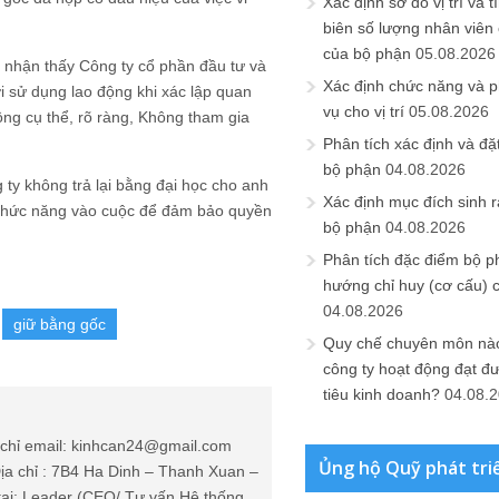
Xác định sơ đồ vị trí và t
biên số lượng nhân viên c
của bộ phận
05.08.2026
ì nhận thấy Công ty cổ phần đầu tư và
Xác định chức năng và 
i sử dụng lao động khi xác lập quan
vụ cho vị trí
05.08.2026
ông cụ thể, rõ ràng, Không tham gia
Phân tích xác định và đặt 
bộ phận
04.08.2026
 ty không trả lại bằng đại học cho anh
Xác định mục đích sinh ra
n chức năng vào cuộc để đảm bảo quyền
bộ phận
04.08.2026
Phân tích đặc điểm bộ p
hướng chỉ huy (cơ cấu) 
04.08.2026
giữ bằng gốc
Quy chế chuyên môn nào
công ty hoạt động đạt đ
tiêu kinh doanh?
04.08.
chỉ email: kinhcan24@gmail.com
Ủng hộ Quỹ phát tri
ịa chỉ : 7B4 Ha Dinh – Thanh Xuan –
tại: Leader (CEO/ Tư vấn Hệ thống