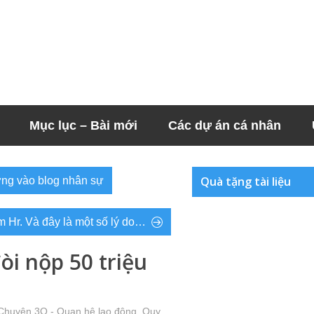
Mục lục – Bài mới
Các dự án cá nhân
Quà tặng tài liệu
ng vào blog nhân sự
 Hr. Và đây là một số lý do…
òi nộp 50 triệu
 Chuyện 3Q - Quan hệ lao động, Quy