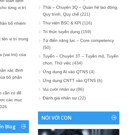
ính toán định
Thải – Chuyện 3Q – Quan hệ lao động,
ho từng vị trí
Quy trình, Quy chế
(221)
Thư viện BSC & KPI
(116)
phân bổ nhiệm
Tri thức tuyển dụng
(159)
tên vị trí trong
Từ điển năng lực – Core competency
(50)
 (vai trò) của
Tuyển – Chuyện 3T – Tuyển mộ, Tuyển
chọn, Thử việc
(434)
hận xác định
Ứng dụng AI vào QTNS
(4)
của bộ phận
Ứng dụng CNTT vào QTNS
(6)
Vui cười nhân sự
(86)
 cần có để
Đánh giá nhân sự
(22)
ược các mục
2026
NÓI VỚI CON
ển Blog