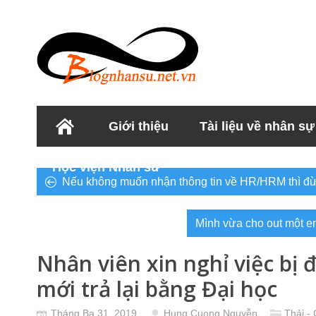
Giới thiệu
Tài liệu về nhân sự
Học viện Nhân sư
Nếu không muốn nhận thông tin về HR/HRM thì đừ
Mình vừa cho out một em
Nhân viên xin nghỉ việc bị đ
mới trả lại bằng Đại học
Tháng Ba 31, 2019
Hung Cuong Nguyễn
Thải -