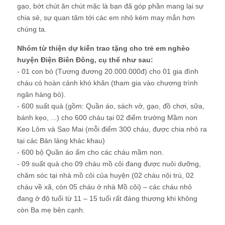
gạo, bớt chút ăn chút mặc là bạn đã góp phần mang lại sự
chia sẻ, sự quan tâm tới các em nhỏ kém may mắn hơn
chúng ta.
Nhóm từ thiện dự kiến trao tặng cho trẻ em nghèo
huyện Điện Biên Đông, cụ thể như sau:
- 01 con bò (Tương đương 20.000.000đ) cho 01 gia đình
cháu có hoàn cảnh khó khăn (tham gia vào chương trình
ngân hàng bò).
- 600 suất quà (gồm: Quần áo, sách vở, gạo, đồ chơi, sữa,
bánh kẹo, ...) cho 600 cháu tại 02 điểm trường Mầm non
Keo Lôm và Sao Mai (mỗi điểm 300 cháu, được chia nhỏ ra
tại các Bản lảng khác khau)
- 600 bộ Quần áo ấm cho các cháu mầm non.
- 09 suất quà cho 09 cháu mồ côi đang được nuôi dưỡng,
chăm sóc tại nhà mồ côi của huyện (02 cháu nội trú, 02
cháu về xã, còn 05 cháu ở nhà Mồ côi) – các cháu nhỏ
đang ở độ tuổi từ 11 – 15 tuổi rất đáng thương khi không
còn Ba mẹ bên cạnh.