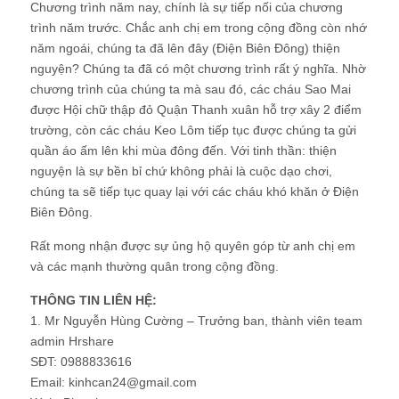
Chương trình năm nay, chính là sự tiếp nối của chương
trình năm trước. Chắc anh chị em trong cộng đồng còn nhớ
năm ngoái, chúng ta đã lên đây (Điện Biên Đông) thiện
nguyện? Chúng ta đã có một chương trình rất ý nghĩa. Nhờ
chương trình của chúng ta mà sau đó, các cháu Sao Mai
được Hội chữ thập đỏ Quận Thanh xuân hỗ trợ xây 2 điểm
trường, còn các cháu Keo Lôm tiếp tục được chúng ta gửi
quần áo ấm lên khi mùa đông đến. Với tinh thần: thiện
nguyện là sự bền bỉ chứ không phải là cuộc dạo chơi,
chúng ta sẽ tiếp tục quay lại với các cháu khó khăn ở Điện
Biên Đông.
Rất mong nhận được sự ủng hộ quyên góp từ anh chị em
và các mạnh thường quân trong cộng đồng.
THÔNG TIN LIÊN HỆ:
1. Mr Nguyễn Hùng Cường – Trưởng ban, thành viên team
admin Hrshare
SĐT: 0988833616
Email: kinhcan24@gmail.com