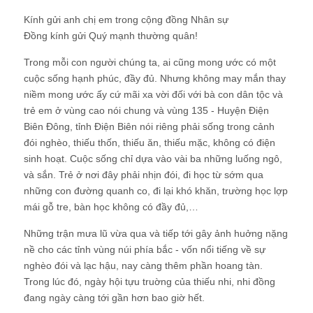
Kính gửi anh chị em trong cộng đồng Nhân sự
Đồng kính gửi Quý mạnh thường quân!
Trong mỗi con người chúng ta, ai cũng mong ước có một
cuộc sống hạnh phúc, đầy đủ. Nhưng không may mắn thay
niềm mong ước ấy cứ mãi xa vời đối với bà con dân tộc và
trẻ em ở vùng cao nói chung và vùng 135 - Huyện Điện
Biên Đông, tỉnh Điện Biên nói riêng phải sống trong cảnh
đói nghèo, thiếu thốn, thiếu ăn, thiếu mặc, không có điện
sinh hoạt. Cuộc sống chỉ dựa vào vài ba những luống ngô,
và sắn. Trẻ ở nơi đây phải nhịn đói, đi học từ sớm qua
những con đường quanh co, đi lại khó khăn, trường học lợp
mái gỗ tre, bàn học không có đầy đủ,…
Những trận mưa lũ vừa qua và tiếp tới gây ảnh huởng nặng
nề cho các tỉnh vùng núi phía bắc - vốn nổi tiếng về sự
nghèo đói và lạc hậu, nay càng thêm phần hoang tàn.
Trong lúc đó, ngày hội tựu truờng của thiếu nhi, nhi đồng
đang ngày càng tới gần hơn bao giờ hết.