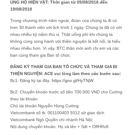
ỦNG HỘ HIỆN VẬT: Thời gian từ 05/08/2018 đến
19/08/2018
Trong chương trình năm ngoái, đoàn của chúng ta đi có
hơn 30 thành viên với lịch trình 1 ngày. Chúng ta đã có với
nhau nhiều kỷ niệm thú vị. Thật uổng phí khi chúng ta
không cùng song hành với thiện nguyện là kết nối, là hiểu
nhau nhiều hơn. Vì vậy, BTC thân mời anh chị em và các
bạn cùng tham gia Ban tổ chức.
ĐĂNG KÝ THAM GIA BAN TỔ CHỨC VÀ THAM GIA ĐI
THIỆN NGUYỆN: ACE vui lòng làm theo các bước sau:
Bc1: Đăng ký tại đây:
https://goo.gl/HyTNjW
Bc2: Chuyển khoản trước số tiền 700.000 VND cho Cường
theo tài khoản:
Chủ tài khoản Nguyễn Hùng Cường
Vietcombank số tk: 001100403 9312 sở giao dịch
Vietcombank Ngô Quyền chi nhánh Hà Nội;
Nội dung chuyển khoản: Họ và tên + Sdt + OffHRx8