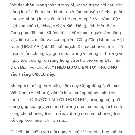
Với tinh thần tương thân tương ái, xót xa trước nỗi đau của
đồng loại “lá lành đùm lá rách” và tâm nguyện sẻ chia phần
nào với những khó khăn mà trẻ em Vùng 135 – Vùng đặc
biệt khó khăn tại Huyện Điện Biên Đông, tỉnh Điện Biên
đang phải đối mặt. Chúng tôi - những con người làm công
việc tiếp xúc nhiều với con người - Cộng đồng Nhân sự Việt
Nam (HRSHARE) đã lên kế hoạch tổ chức chương trình Từ
thiện nhằm chung tay góp sức hướng về vùng lũ, hướng về
ngày tựu trường rộn ràng tiếng cười trẻ thơ vùng 135 - tỉnh
Điện Biên với chủ đề:
“THEO BƯỚC EM TỚI TRƯỜNG”
vào tháng 8/2018 này.
Không biết nói gì hơn nữa, hôm nay Cộng đồng Nhân sự
Việt Nam (HRShare) viết lời kêu gọi ủng hộ cho chương
trình “THEO BƯỚC EM TỚI TRƯỜNG” , hi vọng một phần
đóng góp của quý vị mạnh thường quân sẽ mang lại thành
công cho chương trình, để xây dựng nên một chương trình
tốt đẹp hơn, hữu ích hơn nữa.
Chỉ cần tiết kiệm với mỗi ngày 5 hoặc 10 nghìn, hay một bát