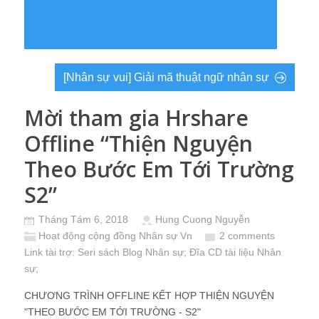
[Nhân sự vui] Giải mã thuật ngữ nhân sự
Mời tham gia Hrshare
Offline “Thiện Nguyện
Theo Bước Em Tới Trường
S2”
Tháng Tám 6, 2018
Hung Cuong Nguyễn
Hoạt động cộng đồng Nhân sự Vn
2 comments
Link tài trợ:
Seri sách Blog Nhân sự
; Đĩa CD
tài liệu Nhân
sự
;
CHƯƠNG TRÌNH OFFLINE KẾT HỢP THIỆN NGUYỆN
"THEO BƯỚC EM TỚI TRƯỜNG - S2"