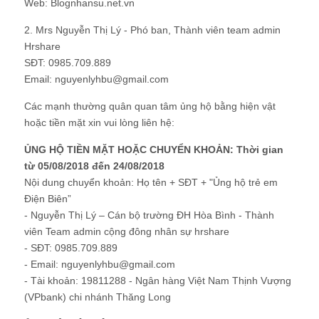
Web: Blognhansu.net.vn
2. Mrs Nguyễn Thị Lý - Phó ban, Thành viên team admin
Hrshare
SĐT: 0985.709.889
Email: nguyenlyhbu@gmail.com
Các mạnh thường quân quan tâm ủng hộ bằng hiện vật
hoặc tiền mặt xin vui lòng liên hệ:
ỦNG HỘ TIỀN MẶT HOẶC CHUYỂN KHOẢN: Thời gian
từ 05/08/2018 đến 24/08/2018
Nội dung chuyển khoản: Họ tên + SĐT + "Ủng hộ trẻ em
Điện Biên”
- Nguyễn Thị Lý – Cán bộ trường ĐH Hòa Bình - Thành
viên Team admin cộng đông nhân sự hrshare
- SĐT: 0985.709.889
- Email: nguyenlyhbu@gmail.com
- Tài khoản: 19811288 - Ngân hàng Việt Nam Thịnh Vượng
(VPbank) chi nhánh Thăng Long