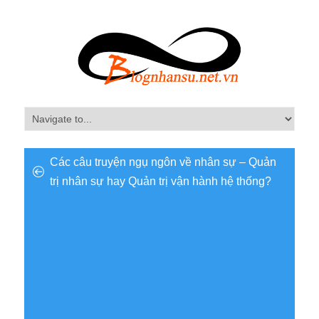
Các câu truyện ngụ ngôn về nhân sự – Quản
trị nhân sự hay Quản trị vận hành hệ thống?