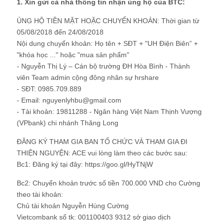
1. Xin gửi cả nhà thông tin nhận ủng hộ của BTC:
ỦNG HỘ TIỀN MẶT HOẶC CHUYỂN KHOẢN: Thời gian từ
05/08/2018 đến 24/08/2018
Nội dung chuyển khoản: Họ tên + SĐT + "UH Điện Biên” +
"khóa học ..." hoặc "mua sản phẩm"
- Nguyễn Thị Lý – Cán bộ trường ĐH Hòa Bình - Thành
viên Team admin cộng đông nhân sự hrshare
- SĐT: 0985.709.889
- Email: nguyenlyhbu@gmail.com
- Tài khoản: 19811288 - Ngân hàng Việt Nam Thịnh Vượng
(VPbank) chi nhánh Thăng Long
ĐĂNG KÝ THAM GIA BAN TỔ CHỨC VÀ THAM GIA ĐI
THIỆN NGUYỆN: ACE vui lòng làm theo các bước sau:
Bc1: Đăng ký tại đây: https://goo.gl/HyTNjW
Bc2: Chuyển khoản trước số tiền 700.000 VND cho Cường
theo tài khoản:
Chủ tài khoản Nguyễn Hùng Cường
Vietcombank số tk: 001100403 9312 sở giao dịch