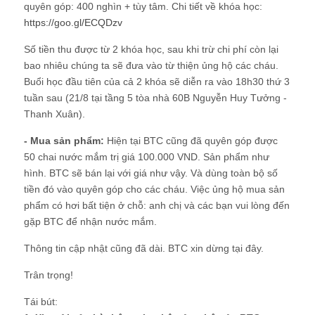
quyên góp: 400 nghìn + tùy tâm. Chi tiết về khóa học:
https://goo.gl/ECQDzv
Số tiền thu được từ 2 khóa học, sau khi trừ chi phí còn lại
bao nhiêu chúng ta sẽ đưa vào từ thiện ủng hộ các cháu.
Buổi học đầu tiên của cả 2 khóa sẽ diễn ra vào 18h30 thứ 3
tuần sau (21/8 tại tầng 5 tòa nhà 60B Nguyễn Huy Tưởng -
Thanh Xuân).
- Mua sản phẩm:
Hiện tại BTC cũng đã quyên góp được
50 chai nước mắm trị giá 100.000 VND. Sản phẩm như
hình. BTC sẽ bán lại với giá như vậy. Và dùng toàn bộ số
tiền đó vào quyên góp cho các cháu. Việc ủng hộ mua sản
phẩm có hơi bất tiện ở chỗ: anh chị và các bạn vui lòng đến
gặp BTC để nhận nước mắm.
Thông tin cập nhật cũng đã dài. BTC xin dừng tại đây.
Trân trọng!
Tái bút: