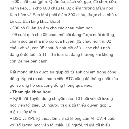
- 600 suất quà (gồm: Quần áo, sách vở, gạo, đồ chơi, sữa,
bánh kẹo, ...) cho 600 cháu tại 02 điểm trường Mầm non
Keo Lôm và Sao Mai (mỗi điểm 300 cháu, được chia nhỏ ra
tại các Bản lảng khác khau)
- 600 bộ Quần áo ấm cho các cháu mầm non.
- 09 suất quà cho 09 cháu mồ côi đang được nuôi dưỡng,
chăm sóc tại nhà mồ côi của huyện (02 cháu nội trú, 02
cháu về xã, còn 05 cháu ở nhà Mồ côi) – các cháu nhỏ
đang ở độ tuổi từ 11 – 15 tuổi rất đáng thương khi không
còn Ba mẹ bên cạnh.
Rất mong nhận được sự giúp đỡ từ anh chị em trong cộng
đồng. Ngoài ra các thành viên BTC cũng đã thống nhất kêu
gọi sự ủng hộ của cộng đồng thông qua việc:
- Tham gia khóa học:
+ Kỹ thuật Tuyển dụng chuyên sâu: 10 buổi với số lượng
học viên tối thiêu 10 người, trị giá tối thiểu quyên góp: 1
triệu + tùy tâm.
+ BSC vs KPI: kỹ thuật lên chỉ số không cần MTCV: 4 buổi
với số lượng học viên tối thiểu 10 người, trị giá tối thiểu