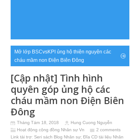
Mở lớp BSCvsKPI ủng hộ thiện nguyện các
cháu mầm non Điện Biên Đông
[Cập nhật] Tình hình
quyên góp ủng hộ các
cháu mầm non Điện Biên
Đông
Tháng Tám 18, 2018
Hung Cuong Nguyễn
Hoạt động cộng đồng Nhân sự Vn
2 comments
Link tài trợ:
Seri sách Blog Nhân sự
; Đĩa CD
tài liệu Nhân