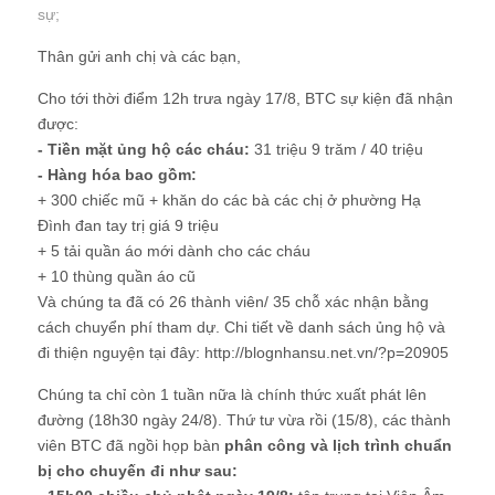
sự
;
Thân gửi anh chị và các bạn,
Cho tới thời điểm 12h trưa ngày 17/8, BTC sự kiện đã nhận
được:
- Tiền mặt ủng hộ các cháu:
31 triệu 9 trăm / 40 triệu
- Hàng hóa bao gồm:
+ 300 chiếc mũ + khăn do các bà các chị ở phường Hạ
Đình đan tay trị giá 9 triệu
+ 5 tải quần áo mới dành cho các cháu
+ 10 thùng quần áo cũ
Và chúng ta đã có 26 thành viên/ 35 chỗ xác nhận bằng
cách chuyển phí tham dự. Chi tiết về danh sách ủng hộ và
đi thiện nguyện tại đây: http://blognhansu.net.vn/?p=20905
Chúng ta chỉ còn 1 tuần nữa là chính thức xuất phát lên
đường (18h30 ngày 24/8). Thứ tư vừa rồi (15/8), các thành
viên BTC đã ngồi họp bàn
phân công và lịch trình chuẩn
bị cho chuyến đi như sau: