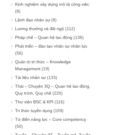
Kinh nghiệm xây dựng mô tả công việc
(8)
Lãnh đạo nhân sự
(8)
Lương thưởng và đãi ngộ
(112)
Pháp chế – Quan hệ lao động
(136)
Phát triển – đào tạo nhân sự nhân lực
(56)
Quản trị tri thức – Knowledge
Management
(19)
Tài liệu nhân sự
(133)
Thải – Chuyện 3Q – Quan hệ lao động,
Quy trình, Quy chế
(220)
Thư viện BSC & KPI
(116)
Tri thức tuyển dụng
(159)
Từ điển năng lực – Core competency
(50)
Tuyển – Chuyện 3T – Tuyển mộ, Tuyển