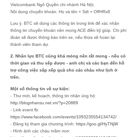
Vietcombank Ngô Quyền chi nhánh Hà Nội;
Nội dung chuyển khoản: Họ và tên + Sdt + OffHRx8
Lưu ý, BTC sẽ dùng các thông tin trong link để xác nhận
thông tin chuyển khoản nên mong ACE điền kỹ giúp. Chi phí
đoàn sẽ được thông báo trên xe, nếu thừa sẽ hoàn lại
thành viên tham dự.
2. Nhân lực BTC cũng khá mỏng nên rất mong - nếu có
thời gian và thu xếp được - anh chị và các bạn đến hỗ
trợ công việc sắp xếp quà cho các cháu như lịch ở
trên.
Một số thông tin về sự kiện:
- Thư mời, kế hoạch, thông tin nhận ủng hộ:
http://blognhansu.net.vn/?p=20889
- Link event fb:
https://www.facebook.com/events/1093235554134742/
- Đăng ký tham gia chương trình:
https://goo.gl/HyTNjW
- Hình ảnh các cháu mầm non: