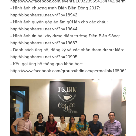
https://www.facebook.com/events/1093235554134742/permalin
- Hình ảnh chương trình Điện Biên Đông 2017:
http://blognhansu.net.vn/?p=18942
- Hình ảnh quyên góp áo ấm gửi lên cho các cháu:
http://blognhansu.net.vn/?p=19644
- Hình ảnh tin bài xây dựng điểm trường Điện Biên Đông:
http://blognhansu.net.vn/?p=19687
- Danh sách ủng hộ, đăng ký và xác nhận tham dự sự kiện:
http://blognhansu.net.vn/?p=20905
- Kêu gọi ủng hộ thông qua khóa học:
https://www.facebook.com/groups/hrlinkvn/permalink/165069861