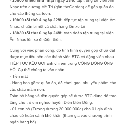
- 15h00 chiều chủ nhật ngày 19/8:
tập trung tại Viện Âm
Nhạc trên đường Mễ Trì (gần theGarden) để gấp quần áo
cho vào thùng cartoon.
- 19h00 tối thứ 4 ngày 22/8:
tiếp tục tập trung tại Viện Âm
Nhạc, chuẩn bị nốt và chất hàng lên xe tải
- 18h30 tối thư 6 ngày 24/8:
toàn đoàn tập trung tại Viện
Âm Nhạc lên xe đi Điện Biên.
Cùng với việc phân công, do tình hình quyên góp chưa đạt
được mục tiêu nên các thành viên BTC có động viên nhau
TIẾP TỤC KÊU GỌI anh chị em trong CỘNG ĐỒNG ỦNG
HỘ. Cụ thể chúng ta vẫn nhận:
- Tiền mặt
- Hàng bao gồm: quần áo, đồ chơi, gạo, nhu yếu phẩm cho
các cháu mầm non.
Toàn bộ hàng và tiền quyên góp sẽ được BTC dùng để trao
tặng cho trẻ em nghèo huyện Điện Biên Đông:
- 01 con bò (Tương đương 20.000.000đ) cho 01 gia đình
cháu có hoàn cảnh khó khăn (tham gia vào chương trình
ngân hàng bò).