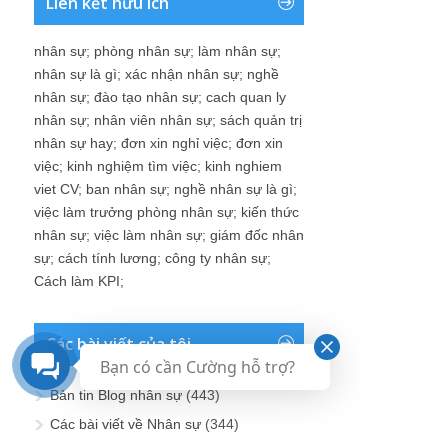
Liên kết hữu ích
nhân sự
;
phòng nhân sự
;
làm nhân sự
;
nhân sự là gì
;
xác nhận nhân sự
;
nghề
nhân sự
;
đào tạo nhân sự
;
cach quan ly
nhân sự
;
nhân viên nhân sự
;
sách quản trị
nhân sự hay
;
đơn xin nghỉ việc
;
đơn xin
việc
;
kinh nghiệm tìm việc
;
kinh nghiem
viet CV
;
ban nhân sự
;
nghề nhân sự là gì
;
việc làm trưởng phòng nhân sự
;
kiến thức
nhân sự
;
việc làm nhân sự
;
giám đốc nhân
sự
;
cách tính lương
;
công ty nhân sự
;
Cách làm KPI
;
Các bài viết của tôi
Bạn có cần Cường hỗ trợ?
Bản tin Blog nhân sự
(443)
Các bài viết về Nhân sự
(344)