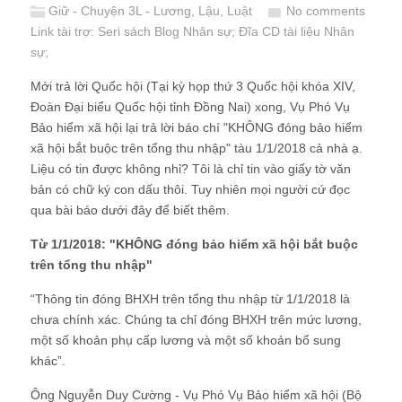
Giữ - Chuyện 3L - Lương, Lậu, Luật
No comments
Link tài trợ:
Seri sách Blog Nhân sự
; Đĩa CD
tài liệu Nhân
sự
;
Mới trả lời Quốc hội (Tại kỳ họp thứ 3 Quốc hội khóa XIV,
Đoàn Đại biểu Quốc hội tỉnh Đồng Nai) xong, Vụ Phó Vụ
Bảo hiểm xã hội lại trả lời báo chí "KHÔNG đóng bảo hiểm
xã hội bắt buộc trên tổng thu nhập" tàu 1/1/2018 cả nhà ạ.
Liệu có tin được không nhỉ? Tôi là chỉ tin vào giấy tờ văn
bản có chữ ký con dấu thôi. Tuy nhiên mọi người cứ đọc
qua bài báo dưới đây để biết thêm.
Từ 1/1/2018: "KHÔNG đóng bảo hiểm xã hội bắt buộc
trên tổng thu nhập"
“Thông tin đóng BHXH trên tổng thu nhập từ 1/1/2018 là
chưa chính xác. Chúng ta chỉ đóng BHXH trên mức lương,
một số khoản phụ cấp lương và một số khoản bổ sung
khác”.
Ông Nguyễn Duy Cường - Vụ Phó Vụ Bảo hiểm xã hội (Bộ