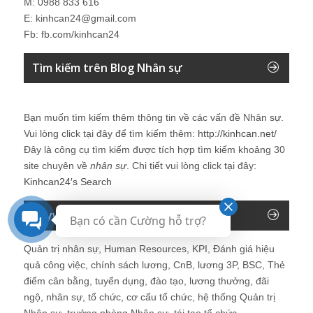
M: 0988 833 616
E: kinhcan24@gmail.com
Fb: fb.com/kinhcan24
Tìm kiếm trên Blog Nhân sự
Bạn muốn tìm kiếm thêm thông tin về các vấn đề
Nhân sự
.
Vui lòng click tại đây để tìm kiếm thêm:
http://kinhcan.net/
Đây là công cụ tìm kiếm được tích hợp tìm kiếm khoảng 30
site chuyên về
nhân sự
. Chi tiết vui lòng click tại đây:
Kinhcan24′s Search
Keyword của Blog
Bạn có cần Cường hỗ trợ?
Quản trị nhân sự, Human Resources, KPI, Đánh giá hiệu
quả công việc, chính sách lương, CnB, lương 3P, BSC, Thẻ
điểm cân bằng, tuyển dụng, đào tạo, lương thưởng, đãi
ngộ, nhân sự, tổ chức, cơ cấu tổ chức, hệ thống Quản trị
Nhân sự, trưởng phòng Nhân sự, tái tạo tổ chức