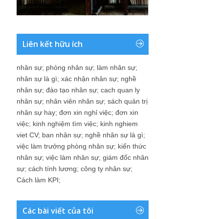
Liên kết hữu ích
nhân sự
;
phòng nhân sự
;
làm nhân sự
;
nhân sự là gì
;
xác nhận nhân sự
;
nghề
nhân sự
;
đào tạo nhân sự
;
cach quan ly
nhân sự
;
nhân viên nhân sự
;
sách quản trị
nhân sự hay
;
đơn xin nghỉ việc
;
đơn xin
việc
;
kinh nghiệm tìm việc
;
kinh nghiem
viet CV
;
ban nhân sự
;
nghề nhân sự là gì
;
việc làm trưởng phòng nhân sự
;
kiến thức
nhân sự
;
việc làm nhân sự
;
giám đốc nhân
sự
;
cách tính lương
;
công ty nhân sự
;
Cách làm KPI
;
Các bài viết của tôi