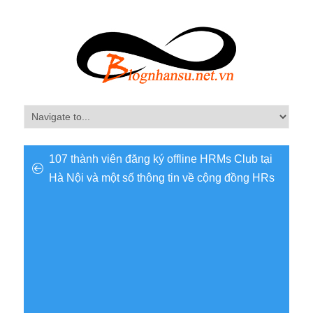
107 thành viên đăng ký offline HRMs Club tại
Hà Nội và một số thông tin về cộng đồng HRs