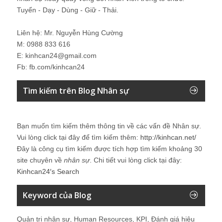
Tuyển - Dạy - Dùng - Giữ - Thải.
Liên hệ: Mr. Nguyễn Hùng Cường
M: 0988 833 616
E: kinhcan24@gmail.com
Fb: fb.com/kinhcan24
Tìm kiếm trên Blog Nhân sự
Bạn muốn tìm kiếm thêm thông tin về các vấn đề
Nhân sự
.
Vui lòng click tại đây để tìm kiếm thêm:
http://kinhcan.net/
Đây là công cụ tìm kiếm được tích hợp tìm kiếm khoảng 30
site chuyên về
nhân sự
. Chi tiết vui lòng click tại đây:
Kinhcan24′s Search
Keyword của Blog
Quản trị nhân sự, Human Resources, KPI, Đánh giá hiệu