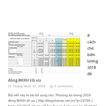
8
cách
chế
biến
lương
2018
để
đóng BHXH tối ưu
Tháng Mười 23, 2018
4 comments
Bài viết này là bài bổ sung cho: Phương án lương 2018
đóng BHXH tối ưu ( http://blognhansu.net.vn/?p=19756 ).