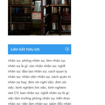
Liên kết hữu ích
nhân sự
;
phòng nhân sự
;
làm nhân sự
;
nhân sự là gì
;
xác nhận nhân sự
;
nghề
nhân sự
;
đào tạo nhân sự
;
cach quan ly
nhân sự
;
nhân viên nhân sự
;
sách quản trị
nhân sự hay
;
đơn xin nghỉ việc
;
đơn xin
việc
;
kinh nghiệm tìm việc
;
kinh nghiem
viet CV
;
ban nhân sự
;
nghề nhân sự là gì
;
việc làm trưởng phòng nhân sự
;
kiến thức
nhân sự
;
việc làm nhân sự
;
giám đốc nhân