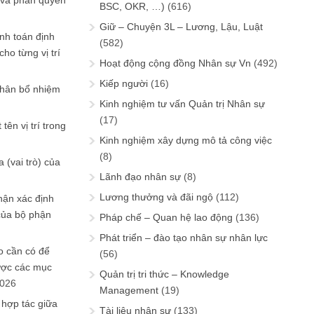
 và phân quyền
BSC, OKR, …)
(616)
Giữ – Chuyện 3L – Lương, Lậu, Luật
ính toán định
(582)
ho từng vị trí
Hoạt động cộng đồng Nhân sự Vn
(492)
Kiếp người
(16)
phân bổ nhiệm
Kinh nghiệm tư vấn Quản trị Nhân sự
(17)
tên vị trí trong
Kinh nghiệm xây dựng mô tả công việc
(8)
 (vai trò) của
Lãnh đạo nhân sự
(8)
Lương thưởng và đãi ngộ
(112)
hận xác định
của bộ phận
Pháp chế – Quan hệ lao động
(136)
Phát triển – đào tạo nhân sự nhân lực
 cần có để
(56)
ược các mục
Quản trị tri thức – Knowledge
2026
Management
(19)
 hợp tác giữa
Tài liệu nhân sự
(133)