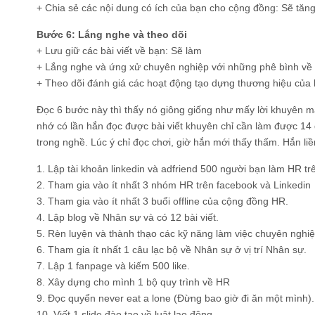
+ Chia sẻ các nội dung có ích của bạn cho cộng đồng: Sẽ tăn
Bước 6: Lắng nghe và theo dõi
+ Lưu giữ các bài viết về bạn: Sẽ làm
+ Lắng nghe và ứng xử chuyên nghiệp với những phê bình về
+ Theo dõi đánh giá các hoạt động tạo dựng thương hiệu của
Đọc 6 bước này thì thấy nó giông giống như mấy lời khuyên 
nhớ có lần hắn đọc được bài viết khuyên chỉ cần làm được 14 đ
trong nghề. Lúc ý chỉ đọc chơi, giờ hắn mới thấy thấm. Hắn liền
1. Lập tài khoản linkedin và adfriend 500 người bạn làm HR tr
2. Tham gia vào ít nhất 3 nhóm HR trên facebook và Linkedin
3. Tham gia vào ít nhất 3 buổi offline của cộng đồng HR.
4. Lập blog về Nhân sự và có 12 bài viết.
5. Rèn luyện và thành thạo các kỹ năng làm việc chuyên nghiệ
6. Tham gia ít nhất 1 câu lạc bộ về Nhân sự ở vị trí Nhân sự.
7. Lập 1 fanpage và kiếm 500 like.
8. Xây dựng cho mình 1 bộ quy trình về HR
9. Đọc quyển never eat a lone (Đừng bao giờ đi ăn một mình).
10. Viết 1 slide đào tạo về luật lao động.