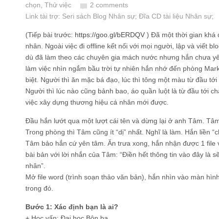
chọn, Thử việc
2 comments
Link tài trợ:
Seri sách Blog Nhân sự
; Đĩa CD
tài liệu Nhân sự
;
(Tiếp bài trước:
https://goo.gl/bERDQV
) Đã một thời gian khá
nhân. Ngoài việc đi offline kết nối với mọi người, lập và viết 
dù đã làm theo các chuyên gia mách nước nhưng hắn chưa y
làm việc nhìn ngắm bầu trời tự nhiên hắn nhớ đến phòng Marke
biệt. Người thì ăn mặc bá đạo, lúc thì tông một màu từ đầu tới 
Người thì lúc nào cũng bảnh bao, áo quần luột là từ đầu tới c
việc xây dựng thương hiệu cá nhân mới được.
Đầu hắn lướt qua một lượt cái tên và dừng lại ở anh Tâm. Tâm
Trong phòng thì Tâm cũng ít “dị” nhất. Nghĩ là làm. Hắn liền “c
Tâm bảo hắn cứ yên tâm. Ăn trưa xong, hắn nhận được 1 file
bài bản với lời nhắn của Tâm: “Điền hết thông tin vào đây là 
nhân”.
Mở file word (trình soạn thảo văn bản), hắn nhìn vào màn hìn
trong đó.
Bước 1: Xác định bạn là ai?
+ Học vấn: Đại học Bôn ba