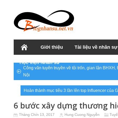
Giới thiệu
Tài liệu về nhân sự
Học viện Nhân sư
Công văn tuyên truyền về tội trốn, gian lận BHXH
Nội
Hoàn thành mục tiêu 3 lần lên top Influencer của 
6 bước xây dựng thương hi
Tháng Chín 13, 2017
Hung Cuong Nguyễn
Tuyể