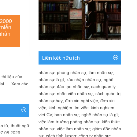
Liên kết hữu ích
nhân sự
;
phòng nhân sự
;
làm nhân sự
;
tài liệu của
nhân sự là gì
;
xác nhận nhân sự
;
nghề
i ....
Xem các
nhân sự
;
đào tạo nhân sự
;
cach quan ly
nhân sự
;
nhân viên nhân sự
;
sách quản trị
nhân sự hay
;
đơn xin nghỉ việc
;
đơn xin
việc
;
kinh nghiệm tìm việc
;
kinh nghiem
viet CV
;
ban nhân sự
;
nghề nhân sự là gì
;
việc làm trưởng phòng nhân sự
;
kiến thức
n từ, thuật ngữ
nhân sự
;
việc làm nhân sự
;
giám đốc nhân
07.08.2026
sự
;
cách tính lương
;
công ty nhân sự
;