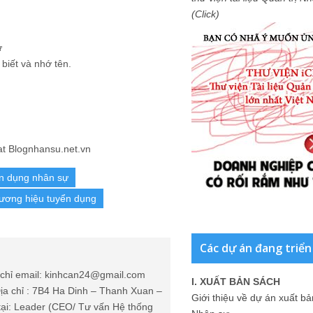
(Click)
ự
biết và nhớ tên.
t Blognhansu.net.vn
n dụng nhân sự
ương hiệu tuyển dụng
Các dự án đang triển
chỉ email: kinhcan24@gmail.com
I. XUẤT BẢN SÁCH
ịa chỉ : 7B4 Ha Dinh – Thanh Xuan –
Giới thiệu về dự án xuất b
tại: Leader (CEO/ Tư vấn Hệ thống