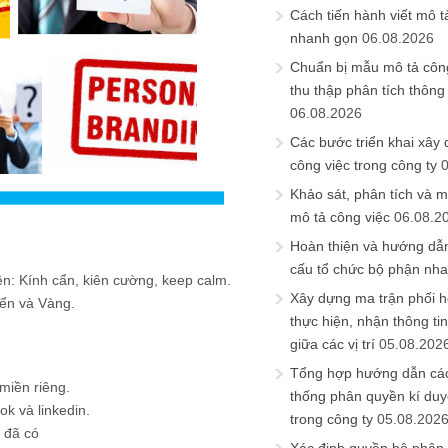
Cách tiến hành viết mô t
nhanh gọn
06.08.2026
Chuẩn bị mẫu mô tả công
thu thập phân tích thông 
06.08.2026
Các bước triển khai xây
công việc trong công ty
Khảo sát, phân tích và m
mô tả công việc
06.08.2
Hoàn thiện và hướng dẫ
cấu tổ chức bộ phận nh
ên: Kính cẩn, kiên cường, keep calm.
Xây dựng ma trận phối h
ển và Vàng.
thực hiện, nhận thông t
giữa các vị trí
05.08.202
Tổng hợp hướng dẫn cá
miền riêng.
thống phân quyền kí duyệ
ok và linkedin.
trong công ty
05.08.202
 đã có