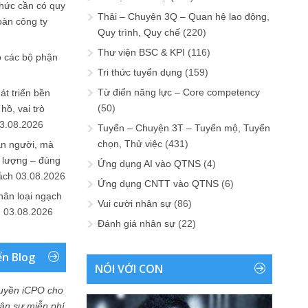
chức cần có quy
Thải – Chuyện 3Q – Quan hệ lao động,
oàn công ty
Quy trình, Quy chế
(220)
Thư viện BSC & KPI
(116)
o các bộ phận
Tri thức tuyển dụng
(159)
Từ điển năng lực – Core competency
át triển bền
(50)
ồ, vai trò
3.08.2026
Tuyển – Chuyện 3T – Tuyển mộ, Tuyển
chọn, Thử việc
(431)
ần người, mà
 lượng – đúng
Ứng dụng AI vào QTNS
(4)
ách
03.08.2026
Ứng dụng CNTT vào QTNS
(6)
hân loại ngạch
Vui cười nhân sự
(86)
n
03.08.2026
Đánh giá nhân sự
(22)
ển Blog
NÓI VỚI CON
uyền iCPO cho
Nhân sự miễn phí