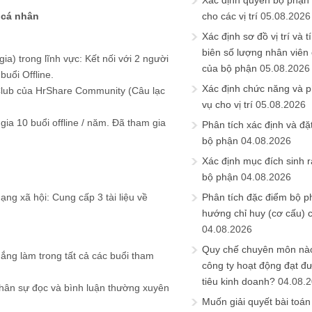
Xác định quyền bộ phận
cho các vị trí
05.08.2026
 cá nhân
Xác định sơ đồ vị trí và t
biên số lượng nhân viên c
ia) trong lĩnh vực: Kết nối với 2 người
của bộ phận
05.08.2026
uổi Offline.
Xác định chức năng và 
Club của HrShare Community (Câu lạc
vụ cho vị trí
05.08.2026
gia 10 buổi offline / năm. Đã tham gia
Phân tích xác định và đặt 
bộ phận
04.08.2026
Xác định mục đích sinh ra
bộ phận
04.08.2026
Phân tích đặc điểm bộ p
ạng xã hội: Cung cấp 3 tài liệu về
hướng chỉ huy (cơ cấu) 
04.08.2026
Quy chế chuyên môn nào
gắng làm trong tất cả các buổi tham
công ty hoạt động đạt đ
tiêu kinh doanh?
04.08.
nhân sự đọc và bình luận thường xuyên
Muốn giải quyết bài toán