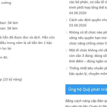
các bộ phận, cơ cấu tổ 
g cường.
trình phối hợp tổng thể t
04.08.2026
Cách xác định quyền ch
 bạn: Sẽ làm
03.08.2026
 bạn: Sẽ làm
Không có tổ chức nào ph
mà hắn đã được đọc và dịch. Hắn còn
vững nếu quyền hạn mơ h
iều trong năm là sẽ tiến lên 1 bậc
chức năng chồng chéo
0
 lục lại.
Một tổ chức không chỉ c
còn cần 3 đúng: đúng số
ên đó.
thời điểm – đúng ngân s
Thống nhất tiêu chuẩn p
bậc quản lý, chuyên mô
p (10 kỹ năng)
Ủng hộ Quỹ phát tri
Bằng cách nâng cấp Bản q
thư viện tài liệu Quản trị 