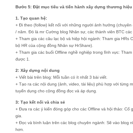
Bước 5: Đặt mục tiêu và tiến hành xây dựng thương hiệu
1. Tạo quan hệ:
+ Đi theo (follow) kết nối với những người ảnh hưởng (chuyên g
/ năm. Đó là mr Cường blog Nhân sự, các thành viên BTC các b
+ Tham gia các câu lạc bộ và hiệp hội ngành: Tham gia HRs 
bộ HR của cộng đồng Nhân sự HrShare).
+ Tham gia các buổi Offline nghề nghiệp trong lĩnh vực: Tham 
được 1.
2: Xây dựng nội dung
+ Viết bài trên blog: Mỗi tuần có ít nhất 3 bài viết.
+ Tạo ra các nội dung (ảnh, video, tài liệu) phù hợp với từng m
tuyển dụng cho cộng đồng đọc và áp dụng.
3: Tạo kết nối và chia sẻ
+ Đưa ra các ý kiến đóng góp cho các Offline và hội thảo: Cố 
gia.
+ Đọc và bình luận trên các blog chuyên ngành: Sẽ vào blog 
hơn.