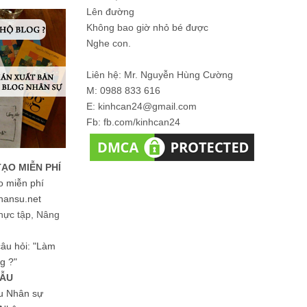
Lên đường
Không bao giờ nhỏ bé được
Nghe con.
Liên hệ: Mr. Nguyễn Hùng Cường
M: 0988 833 616
E: kinhcan24@gmail.com
Fb: fb.com/kinhcan24
TẠO MIỄN PHÍ
o miễn phí
hansu.net
hực tập, Nâng
 câu hỏi: "Làm
g ?"
MẪU
ệu Nhân sự