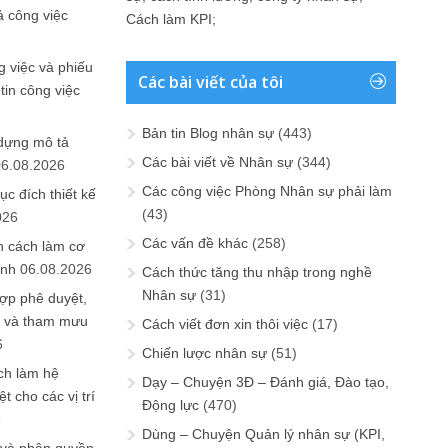
ả công việc
Cách làm KPI
;
 việc và phiếu
Các bài viết của tôi
tin công việc
Bản tin Blog nhân sự
(443)
 dựng mô tả
Các bài viết về Nhân sự
(344)
06.08.2026
Các công việc Phòng Nhân sự phải làm
ục đích thiết kế
(43)
026
Các vấn đề khác
(258)
n cách làm cơ
anh
06.08.2026
Cách thức tăng thu nhập trong nghề
Nhân sự
(31)
ợp phê duyệt,
in và tham mưu
Cách viết đơn xin thôi việc
(17)
6
Chiến lược nhân sự
(51)
ch làm hệ
Dạy – Chuyện 3Đ – Đánh giá, Đào tạo,
t cho các vị trí
Động lực
(470)
6
Dùng – Chuyện Quản lý nhân sự (KPI,