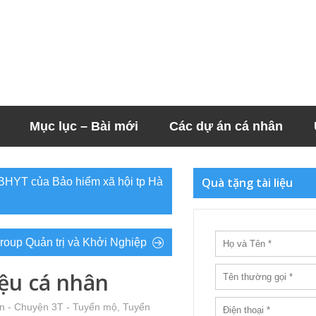
Mục lục – Bài mới
Các dự án cá nhân
Quà tặng tài liệu
, BHYT của Bảo hiểm xã hội tp Hà
Group Quản trị và Khởi Nghiệp
ệu cá nhân
n - Chuyện 3T - Tuyển mộ, Tuyển