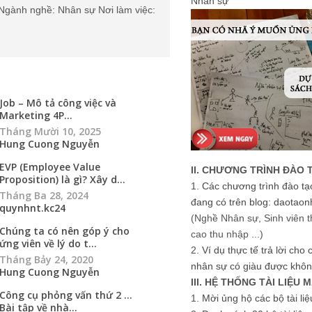
Nhân sự
Ngành nghề: Nhân sự Nơi làm việc:
Job – Mô tả công việc và
Marketing 4P...
Tháng Mười 10, 2025
Hung Cuong Nguyễn
EVP (Employee Value
II. CHƯƠNG TRÌNH ĐÀO 
Proposition) là gì? Xây d...
1.
Các chương trình đào tạ
Tháng Ba 28, 2024
đang có trên blog: daotaon
quynhnt.kc24
(Nghề Nhân sự, Sinh viên t
Chúng ta có nên góp ý cho
cao thu nhập ...)
ứng viên về lý do t...
2.
Ví dụ thực tế trả lời cho
Tháng Bảy 24, 2020
nhân sự có giàu được khôn
Hung Cuong Nguyễn
III. HỆ THỐNG TÀI LIỆU 
Công cụ phỏng vấn thứ 2 …
1.
Mời ủng hộ các bộ tài li
Bài tập về nhà...