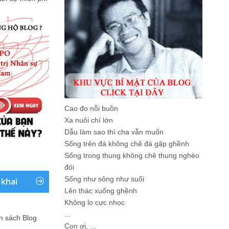
Cao đo nỗi buồn
Xa nuôi chí lớn
Dẫu làm sao thì cha vẫn muốn
Sống trên đá không chê đá gập ghềnh
Sống trong thung không chê thung nghèo
đói
Sống như sông như suối
 khai
Lên thác xuống ghềnh
Không lo cực nhọc
...
ản sách Blog
Con ơi, ...