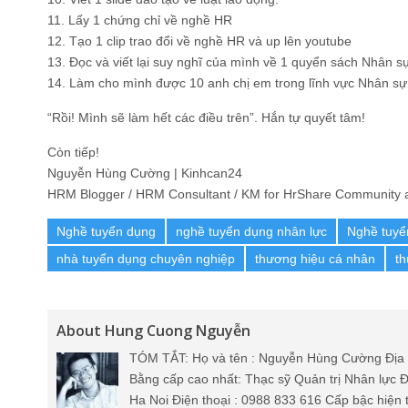
11. Lấy 1 chứng chỉ về nghề HR
12. Tạo 1 clip trao đổi về nghề HR và up lên youtube
13. Đọc và viết lại suy nghĩ của mình về 1 quyển sách Nhân s
14. Làm cho mình được 10 anh chị em trong lĩnh vực Nhân sự 
“Rồi! Mình sẽ làm hết các điều trên”. Hắn tự quyết tâm!
Còn tiếp!
Nguyễn Hùng Cường | Kinhcan24
HRM Blogger / HRM Consultant / KM for HrShare Community a
Nghề tuyển dụng
nghề tuyển dụng nhân lực
Nghề tuyể
nhà tuyển dụng chuyên nghiệp
thương hiệu cá nhân
th
About Hung Cuong Nguyễn
TÓM TẮT: Họ và tên : Nguyễn Hùng Cường Địa 
Bằng cấp cao nhất: Thạc sỹ Quản trị Nhân lực Đ
Ha Noi Điện thoại : 0988 833 616 Cấp bậc hiện 