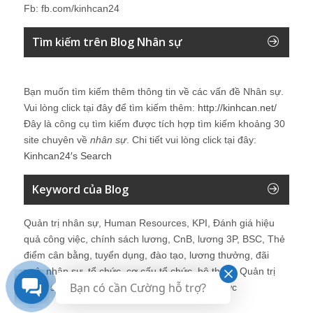
Fb: fb.com/kinhcan24
Tìm kiếm trên Blog Nhân sự
Bạn muốn tìm kiếm thêm thông tin về các vấn đề
Nhân sự
.
Vui lòng click tại đây để tìm kiếm thêm:
http://kinhcan.net/
Đây là công cụ tìm kiếm được tích hợp tìm kiếm khoảng 30
site chuyên về
nhân sự
. Chi tiết vui lòng click tại đây:
Kinhcan24′s Search
Keyword của Blog
Quản trị nhân sự, Human Resources, KPI, Đánh giá hiệu
quả công việc, chính sách lương, CnB, lương 3P, BSC, Thẻ
điểm cân bằng, tuyển dụng, đào tạo, lương thưởng, đãi
ngộ, nhân sự, tổ chức, cơ cấu tổ chức, hệ thống Quản trị
Bạn có cần Cường hỗ trợ?
Nhân sự, trưởng phòng Nhân sự, tái tạo tổ chức