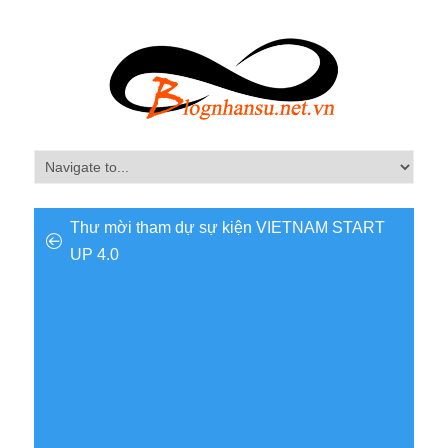
Thư mời tham dự sự kiện VIETNAM START
UP 4.0