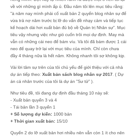
về với những gì mình ấp ủ. Đầu năm tôi lên mục tiêu rằng:
"à năm nay mình phải cố xuất bản 2 quyển blog nhân sự để
vừa trả nợ năm trước bị lỡ do vấn đề nhạy cảm và tiếp tục
kế hoạch dài hơi xuất bản đủ bộ về Quản trị Nhân sự". Mục
tiêu vậy nhưng việc như gió cuốn trôi mọi dự định. May mà
vẫn có những cái neo để bám víu. Và tôi đã bám được 1 cái
neo để quay trở lại với mục tiêu của mình. Chỉ còn chưa
đầy 4 tháng nữa là hết năm. Không nhanh tôi sợ không kịp.
Vài lời tâm sự trên của tôi chủ yếu để giới thiệu với cả nhà
dự án tiếp theo:
Xuất bản sách blog nhân sự 2017
. ( Dự
án cá nhân trước của tôi là dự án "Sư tử" ).
Như tiêu đề, tôi đang dự định đầu tháng 10 này sẽ:
- Xuất bản quyển 3 và 4
- Tái bản lần 3 quyển 1
+ Số lượng dự kiến:
1000 bản
+ Thời gian xuất bản:
15/10
Quyển 2 do lỡ xuất bản hơi nhiều nên vẫn còn 1 ít cho nên