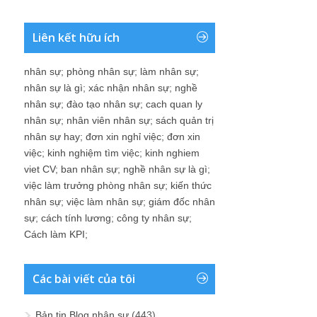
Liên kết hữu ích
nhân sự
;
phòng nhân sự
;
làm nhân sự
;
nhân sự là gì
;
xác nhận nhân sự
;
nghề
nhân sự
;
đào tạo nhân sự
;
cach quan ly
nhân sự
;
nhân viên nhân sự
;
sách quản trị
nhân sự hay
;
đơn xin nghỉ việc
;
đơn xin
việc
;
kinh nghiệm tìm việc
;
kinh nghiem
viet CV
;
ban nhân sự
;
nghề nhân sự là gì
;
việc làm trưởng phòng nhân sự
;
kiến thức
nhân sự
;
việc làm nhân sự
;
giám đốc nhân
sự
;
cách tính lương
;
công ty nhân sự
;
Cách làm KPI
;
Các bài viết của tôi
Bản tin Blog nhân sự
(443)