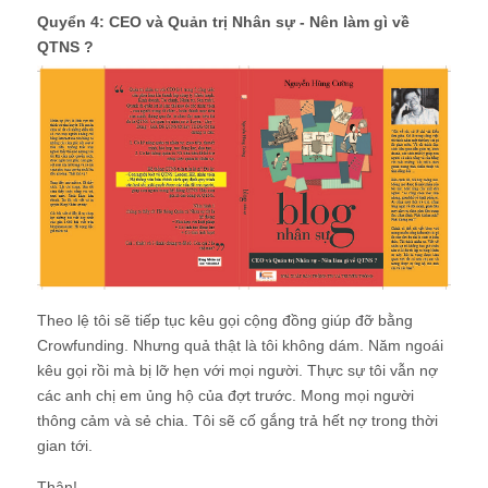
Quyển 4: CEO và Quản trị Nhân sự - Nên làm gì về
QTNS ?
Theo lệ tôi sẽ tiếp tục kêu gọi cộng đồng giúp đỡ bằng
Crowfunding. Nhưng quả thật là tôi không dám. Năm ngoái
kêu gọi rồi mà bị lỡ hẹn với mọi người. Thực sự tôi vẫn nợ
các anh chị em ủng hộ của đợt trước. Mong mọi người
thông cảm và sẻ chia. Tôi sẽ cố gắng trả hết nợ trong thời
gian tới.
Thân!