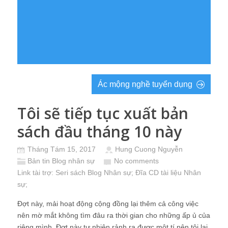
Ác mộng nghề tuyển dụng
Tôi sẽ tiếp tục xuất bản
sách đầu tháng 10 này
Tháng Tám 15, 2017
Hung Cuong Nguyễn
Bản tin Blog nhân sự
No comments
Link tài trợ:
Seri sách Blog Nhân sự
; Đĩa CD
tài liệu Nhân
sự
;
Đợt này, mải hoạt động cộng đồng lại thêm cả công việc
nên mờ mắt không tìm đâu ra thời gian cho những ấp ủ của
riêng mình. Đợt này tự nhiên rảnh ra được một tí nên tôi lại