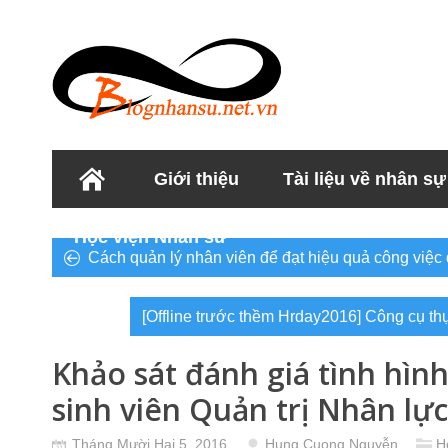
Giới thiệu
Tài liệu về nhân sự
Học viện Nhân sư
Cách quản lý nhân viên để đạt hiệu quả công việc đ
[Offline trước thềm Hrday2016] Công cụ th
Khảo sát đánh giá tình hình
sinh viên Quản trị Nhân lực
Tháng Mười Hai 5, 2016
Hung Cuong Nguyễn
H