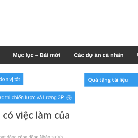
Mục lục – Bài mới
Các dự án cá nhân
Quà tặng tài liệu
ơn vị tốt
ực thi chiến lược và lương 3P
 có việc làm của
oạt động cộng đồng Nhân sự Vn