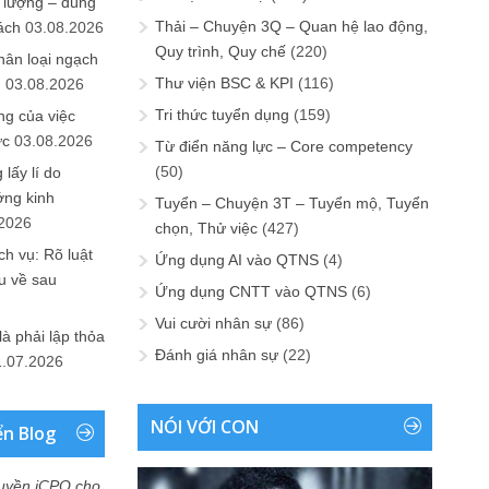
 lượng – đúng
Thải – Chuyện 3Q – Quan hệ lao động,
ách
03.08.2026
Quy trình, Quy chế
(220)
hân loại ngạch
Thư viện BSC & KPI
(116)
n
03.08.2026
Tri thức tuyển dụng
(159)
ng của việc
ức
03.08.2026
Từ điển năng lực – Core competency
(50)
lấy lí do
ớng kinh
Tuyển – Chuyện 3T – Tuyển mộ, Tuyển
.2026
chọn, Thử việc
(427)
h vụ: Rõ luật
Ứng dụng AI vào QTNS
(4)
u về sau
Ứng dụng CNTT vào QTNS
(6)
Vui cười nhân sự
(86)
là phải lập thỏa
Đánh giá nhân sự
(22)
1.07.2026
NÓI VỚI CON
ển Blog
uyền iCPO cho