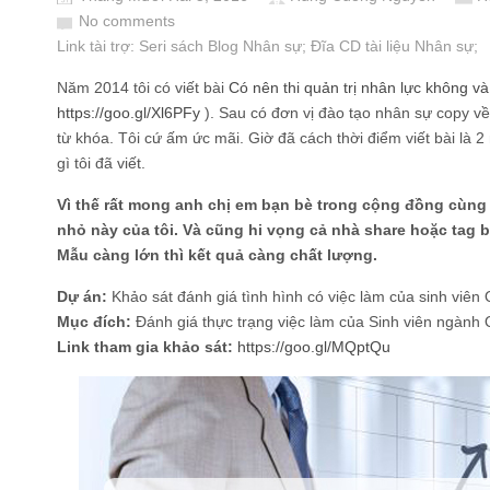
No comments
Link tài trợ:
Seri sách Blog Nhân sự
; Đĩa CD
tài liệu Nhân sự
;
Năm 2014 tôi có viết bài
Có nên thi quản trị nhân lực không và
https://goo.gl/Xl6PFy
). Sau có đơn vị đào tạo nhân sự copy về
từ khóa. Tôi cứ ấm ức mãi. Giờ đã cách thời điểm viết bài là 
gì tôi đã viết.
Vì thế rất mong anh chị em bạn bè trong cộng đồng cùng
nhỏ này của tôi. Và cũng hi vọng cả nhà share hoặc tag 
Mẫu càng lớn thì kết quả càng chất lượng.
Dự án:
Khảo sát đánh giá tình hình có việc làm của sinh viên 
Mục đích:
Đánh giá thực trạng việc làm của Sinh viên ngành 
Link tham gia khảo sát:
https://goo.gl/MQptQu