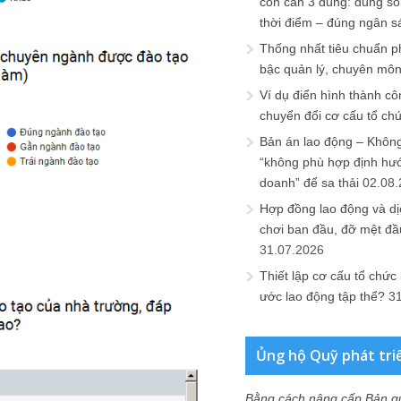
còn cần 3 đúng: đúng số
thời điểm – đúng ngân s
Thống nhất tiêu chuẩn p
bậc quản lý, chuyên mô
Ví dụ điển hình thành cô
chuyển đổi cơ cấu tổ ch
Bản án lao động – Không 
“không phù hợp định hư
doanh” để sa thải
02.08
Hợp đồng lao động và dịc
chơi ban đầu, đỡ mệt đầ
31.07.2026
Thiết lập cơ cấu tổ chức 
ước lao động tập thể?
3
Ủng hộ Quỹ phát tri
Bằng cách nâng cấp Bản q