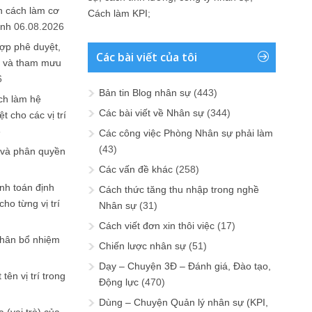
n cách làm cơ
Cách làm KPI
;
anh
06.08.2026
ợp phê duyệt,
Các bài viết của tôi
in và tham mưu
6
Bản tin Blog nhân sự
(443)
ch làm hệ
Các bài viết về Nhân sự
(344)
t cho các vị trí
6
Các công việc Phòng Nhân sự phải làm
(43)
 và phân quyền
Các vấn đề khác
(258)
ính toán định
Cách thức tăng thu nhập trong nghề
ho từng vị trí
Nhân sự
(31)
Cách viết đơn xin thôi việc
(17)
phân bổ nhiệm
Chiến lược nhân sự
(51)
Dạy – Chuyện 3Đ – Đánh giá, Đào tạo,
tên vị trí trong
Động lực
(470)
Dùng – Chuyện Quản lý nhân sự (KPI,