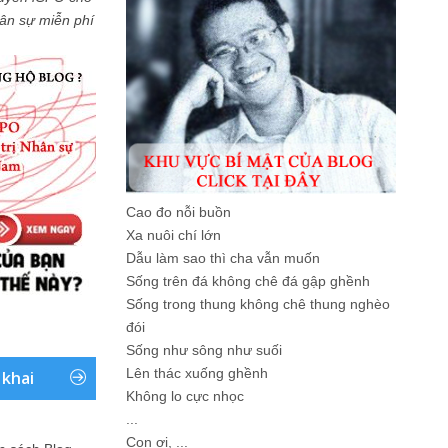
Nhân sự miễn phí
Cao đo nỗi buồn
Xa nuôi chí lớn
Dẫu làm sao thì cha vẫn muốn
Sống trên đá không chê đá gập ghềnh
Sống trong thung không chê thung nghèo
đói
Sống như sông như suối
Lên thác xuống ghềnh
 khai
Không lo cực nhọc
...
Con ơi, ...