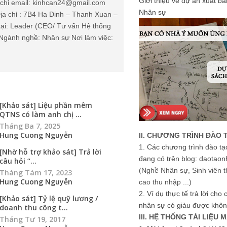
Giới thiệu về dự án xuất b
chỉ email: kinhcan24@gmail.com
Nhân sự
ịa chỉ : 7B4 Ha Dinh – Thanh Xuan –
tại: Leader (CEO/ Tư vấn Hệ thống
Ngành nghề: Nhân sự Nơi làm việc:
[Khảo sát] Liệu phần mêm
QTNS có làm anh chị ...
Tháng Ba 7, 2025
Hung Cuong Nguyễn
II. CHƯƠNG TRÌNH ĐÀO 
1.
Các chương trình đào tạ
[Nhờ hỗ trợ khảo sát] Trả lời
đang có trên blog: daotaon
câu hỏi “...
(Nghề Nhân sự, Sinh viên t
Tháng Tám 17, 2023
Hung Cuong Nguyễn
cao thu nhập ...)
2.
Ví dụ thực tế trả lời cho
[Khảo sát] Tỷ lệ quỹ lương /
nhân sự có giàu được khôn
doanh thu công t...
III. HỆ THỐNG TÀI LIỆU 
Tháng Tư 19, 2017