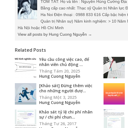
TÓM TẮT: Họ và tên : Nguyễn Hùng Cường Địa 
Bằng cấp cao nhất: Thạc sỹ Quản trị Nhân lực Đ
Ha Noi Điện thoại : 0988 833 616 Cấp bậc hiện 
Quản trị Nhân sự) Năm kinh nghiệm: > 10 Năm 
Hà Nội hoặc Hồ Chí Minh
View all posts by Hung Cuong Nguyễn
→
Related Posts
Yêu cầu công việc cao, để
nhân viên chủ động ...
Tháng Tám 20, 2025
Hung Cuong Nguyễn
[Khảo sát] Đừng thêm việc
cho những người đượ...
Tháng Một 3, 2025
Hung Cuong Nguyễn
Khảo sát tỷ lệ chi phí nhân
sự / chi phí chun...
Tháng Tư 26, 2017