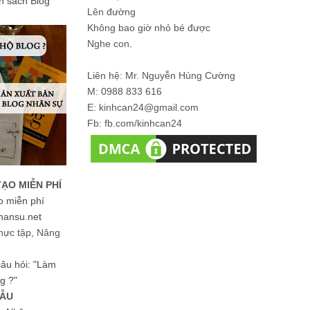
ản sách Blog
Lên đường
Không bao giờ nhỏ bé được
Nghe con.
Liên hệ: Mr. Nguyễn Hùng Cường
M: 0988 833 616
E: kinhcan24@gmail.com
Fb: fb.com/kinhcan24
TẠO MIỄN PHÍ
o miễn phí
hansu.net
hực tập, Nâng
 câu hỏi: "Làm
g ?"
MẪU