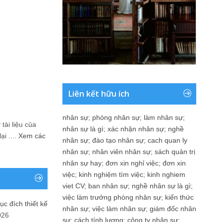
Liên kết hữu ích
nhân sự
;
phòng nhân sự
;
làm nhân sự
;
tài liệu của
nhân sự là gì
;
xác nhận nhân sự
;
nghề
i ....
Xem các
nhân sự
;
đào tạo nhân sự
;
cach quan ly
nhân sự
;
nhân viên nhân sự
;
sách quản trị
nhân sự hay
;
đơn xin nghỉ việc
;
đơn xin
việc
;
kinh nghiệm tìm việc
;
kinh nghiem
viet CV
;
ban nhân sự
;
nghề nhân sự là gì
;
việc làm trưởng phòng nhân sự
;
kiến thức
ục đích thiết kế
nhân sự
;
việc làm nhân sự
;
giám đốc nhân
026
sự
;
cách tính lương
;
công ty nhân sự
;