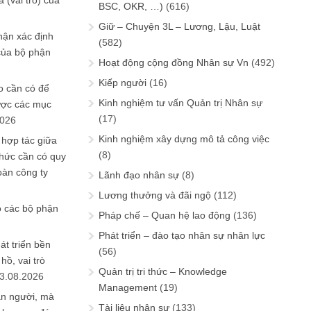
 (vai trò) của
BSC, OKR, …)
(616)
Giữ – Chuyện 3L – Lương, Lậu, Luật
hận xác định
(582)
của bộ phận
Hoạt động cộng đồng Nhân sự Vn
(492)
Kiếp người
(16)
 cần có để
Kinh nghiệm tư vấn Quản trị Nhân sự
ược các mục
(17)
2026
Kinh nghiệm xây dựng mô tả công việc
 hợp tác giữa
(8)
chức cần có quy
oàn công ty
Lãnh đạo nhân sự
(8)
Lương thưởng và đãi ngộ
(112)
o các bộ phận
Pháp chế – Quan hệ lao động
(136)
Phát triển – đào tạo nhân sự nhân lực
át triển bền
(56)
ồ, vai trò
Quản trị tri thức – Knowledge
3.08.2026
Management
(19)
ần người, mà
Tài liệu nhân sự
(133)