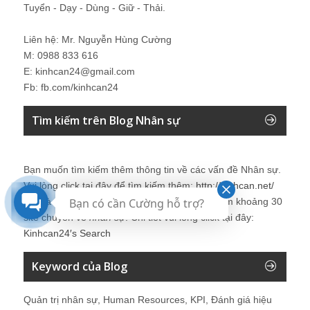
Tuyển - Dạy - Dùng - Giữ - Thải.
Liên hệ: Mr. Nguyễn Hùng Cường
M: 0988 833 616
E: kinhcan24@gmail.com
Fb: fb.com/kinhcan24
Tìm kiếm trên Blog Nhân sự
Bạn muốn tìm kiếm thêm thông tin về các vấn đề
Nhân sự
.
Vui lòng click tại đây để tìm kiếm thêm:
http://kinhcan.net/
Bạn có cần Cường hỗ trợ?
Đây là công cụ tìm kiếm được tích hợp tìm kiếm khoảng 30
site chuyên về
nhân sự
. Chi tiết vui lòng click tại đây:
Kinhcan24′s Search
Keyword của Blog
Quản trị nhân sự, Human Resources, KPI, Đánh giá hiệu