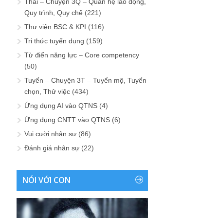
Thải – Chuyện 3Q – Quan hệ lao động,
Quy trình, Quy chế
(221)
Thư viện BSC & KPI
(116)
Tri thức tuyển dụng
(159)
Từ điển năng lực – Core competency
(50)
Tuyển – Chuyện 3T – Tuyển mộ, Tuyển
chọn, Thử việc
(434)
Ứng dụng AI vào QTNS
(4)
Ứng dụng CNTT vào QTNS
(6)
Vui cười nhân sự
(86)
Đánh giá nhân sự
(22)
NÓI VỚI CON