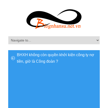
BHXH không còn quyền khởi kiện công ty nợ
tiền, giờ là Công đoàn ?