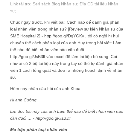
Link tài trợ:
Seri sách Blog Nhân sự
; Đĩa CD
tài liệu Nhân
sự
;
Chục ngày trước, khi viết bài:
Cách nào để đánh giá phân
loại nhân viên trong nhân sự? [Review sự kiện Nhân sự của
SME Hospital 2]
-
http://goo.gl/DgYGKv
, tôi có ngồi hì hụi
chuyển thể cách phân loại của anh Huy trong bài viết:
Làm
thế nào để biết nhân viên nào cần đuổi …
-
http://goo.gl/JsB3lI
vào excel để làm tài liệu bổ sung. Coi
như ai có 2 bộ tài liệu này trong tay có thể tự đánh giá nhân
viên 1 cách tổng quát và đưa ra những hoạch định về nhân
sự.
Hôm nay nhân câu hỏi của anh Khoa:
Hi anh Cường
Em đọc bài này của anh
Làm thế nào để biết nhân viên nào
cần đuổi …
-
http://goo.gl/JsB3lI
Ma trận phân loại nhân viên