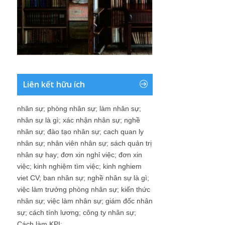
Liên kết hữu ích
nhân sự
;
phòng nhân sự
;
làm nhân sự
;
nhân sự là gì
;
xác nhận nhân sự
;
nghề
nhân sự
;
đào tạo nhân sự
;
cach quan ly
nhân sự
;
nhân viên nhân sự
;
sách quản trị
nhân sự hay
;
đơn xin nghỉ việc
;
đơn xin
việc
;
kinh nghiệm tìm việc
;
kinh nghiem
viet CV
;
ban nhân sự
;
nghề nhân sự là gì
;
việc làm trưởng phòng nhân sự
;
kiến thức
nhân sự
;
việc làm nhân sự
;
giám đốc nhân
sự
;
cách tính lương
;
công ty nhân sự
;
Cách làm KPI
;