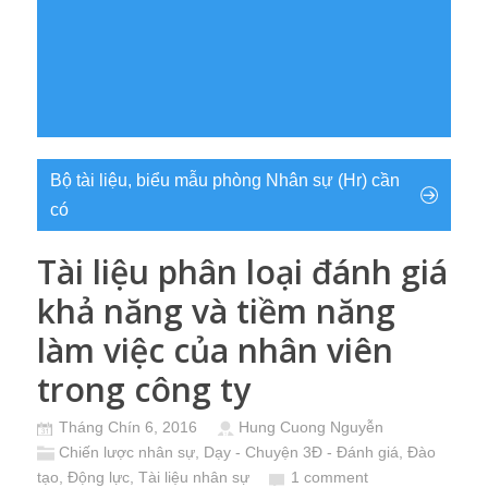
Bộ tài liệu, biểu mẫu phòng Nhân sự (Hr) cần
có
Tài liệu phân loại đánh giá
khả năng và tiềm năng
làm việc của nhân viên
trong công ty
Tháng Chín 6, 2016
Hung Cuong Nguyễn
Chiến lược nhân sự
,
Dạy - Chuyện 3Đ - Đánh giá, Đào
tạo, Động lực
,
Tài liệu nhân sự
1 comment