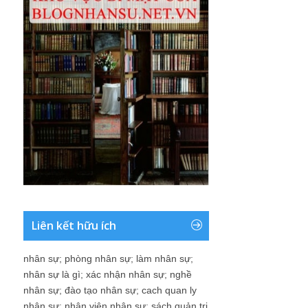
Liên kết hữu ích
nhân sự
;
phòng nhân sự
;
làm nhân sự
;
nhân sự là gì
;
xác nhận nhân sự
;
nghề
nhân sự
;
đào tạo nhân sự
;
cach quan ly
nhân sự
;
nhân viên nhân sự
;
sách quản trị