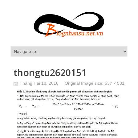
thongtu2620151
Tháng Hai 18, 2016
Original Image size:
537 × 581