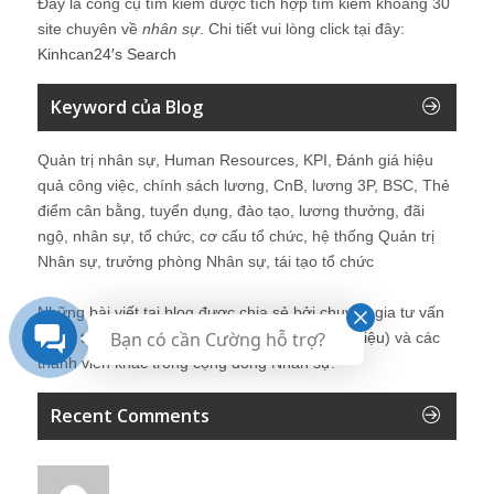
Đây là công cụ tìm kiếm được tích hợp tìm kiếm khoảng 30
site chuyên về
nhân sự
. Chi tiết vui lòng click tại đây:
Kinhcan24′s Search
Keyword của Blog
Quản trị nhân sự, Human Resources, KPI, Đánh giá hiệu
quả công việc, chính sách lương, CnB, lương 3P, BSC, Thẻ
điểm cân bằng, tuyển dụng, đào tạo, lương thưởng, đãi
ngộ, nhân sự, tổ chức, cơ cấu tổ chức, hệ thống Quản trị
Nhân sự, trưởng phòng Nhân sự, tái tạo tổ chức
Những bài viết tại blog được chia sẻ bởi chuyên gia tư vấn
Bạn có cần Cường hỗ trợ?
Quản trị Nhân sự Nguyễn Hùng Cường (
giới thiệu
) và các
thành viên khác trong cộng đồng Nhân sự.
Recent Comments