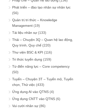
Pháp chế – Quan hệ lao động
(136)
Phát triển – đào tạo nhân sự nhân lực
(56)
Quản trị tri thức – Knowledge
Management
(19)
Tài liệu nhân sự
(133)
Thải – Chuyện 3Q – Quan hệ lao động,
Quy trình, Quy chế
(220)
Thư viện BSC & KPI
(116)
Tri thức tuyển dụng
(159)
Từ điển năng lực – Core competency
(50)
Tuyển – Chuyện 3T – Tuyển mộ, Tuyển
chọn, Thử việc
(433)
Ứng dụng AI vào QTNS
(4)
Ứng dụng CNTT vào QTNS
(6)
Vui cười nhân sự
(86)