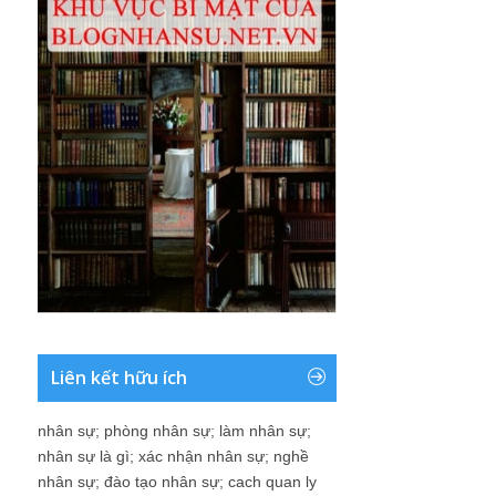
Liên kết hữu ích
nhân sự
;
phòng nhân sự
;
làm nhân sự
;
nhân sự là gì
;
xác nhận nhân sự
;
nghề
nhân sự
;
đào tạo nhân sự
;
cach quan ly
nhân sự
;
nhân viên nhân sự
;
sách quản trị
nhân sự hay
;
đơn xin nghỉ việc
;
đơn xin
việc
;
kinh nghiệm tìm việc
;
kinh nghiem
viet CV
;
ban nhân sự
;
nghề nhân sự là gì
;
việc làm trưởng phòng nhân sự
;
kiến thức