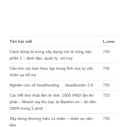
Tên bài viết
L.xem
Cách dùng từ trong xây dựng mô tả công việc
740
phần 1 – lãnh đạo, quản lý, chỉ huy
Cần tìm các bạn thực tập trong lĩnh vực tư vấn
736
nhân sự hỗ trợ
Nghiên cứu về headhunting ….headhunter 2.0
735
Các HR thử nhặt tiền lẻ nhé: 1000 VND/ lần thì
733
phải – Nhanh tay thu bạc từ Baokim.vn – ăn tiền
100% trong 5 phút
Xây dựng thương hiệu cá nhân – nhân sự nên
730
làm
Mọi người đã báo cáo lao động nộp cho Phòng
725
LDTB-XH quận/huyện theo TT 23/2014/TT-
BLĐTBXH chưa ?
Tuyển thực tập tại công tư vấn nhân sự Vietez
725