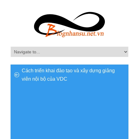
Cách triển khai đào tạo và xây dựng giảng
viên nội bộ của VDC