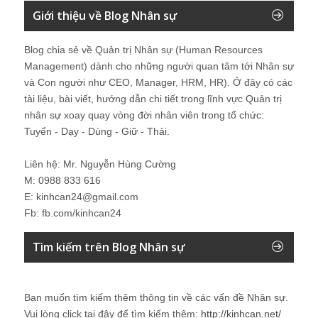
tài liệu, bài viết, hướng dẫn chi tiết trong lĩnh vực Quản trị
nhân sự xoay quay vòng đời nhân viên trong tổ chức:
Tuyển - Dạy - Dùng - Giữ - Thải.
Liên hệ: Mr. Nguyễn Hùng Cường
M: 0988 833 616
E: kinhcan24@gmail.com
Fb: fb.com/kinhcan24
Tìm kiếm trên Blog Nhân sự
Bạn muốn tìm kiếm thêm thông tin về các vấn đề
Nhân sự
.
Vui lòng click tại đây để tìm kiếm thêm:
http://kinhcan.net/
Đây là công cụ tìm kiếm được tích hợp tìm kiếm khoảng 30
site chuyên về
nhân sự
. Chi tiết vui lòng click tại đây:
Kinhcan24′s Search
Keyword của Blog