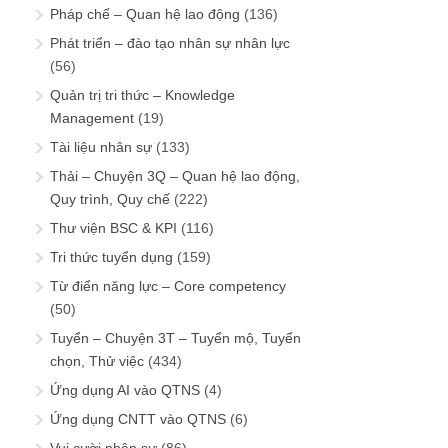
Tài liệu nhân sự
(133)
Thải – Chuyện 3Q – Quan hệ lao động,
Quy trình, Quy chế
(222)
Thư viện BSC & KPI
(116)
Tri thức tuyển dụng
(159)
Từ điển năng lực – Core competency
(50)
Tuyển – Chuyện 3T – Tuyển mộ, Tuyển
chọn, Thử việc
(434)
Ứng dụng AI vào QTNS
(4)
Ứng dụng CNTT vào QTNS
(6)
Vui cười nhân sự
(86)
Đánh giá nhân sự
(22)
NÓI VỚI CON