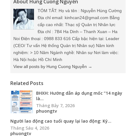
Noi Điện thoại : 0988 833 616 Cấp bậc hiện tại: Leader
(CEO/ Tư vấn Hệ thống Quản trị Nhân sự) Năm kinh
nghiệm: > 10 Năm Ngành nghề: Nhân sự Nơi làm việc:
Hà Nội hoặc Hồ Chí Minh
View all posts by Hung Cuong Nguyễn
→
Related Posts
BHXH: Hướng dẫn áp dụng mốc “14 ngày
là...
Tháng Bảy 7, 2026
phuongtv
Người lao động cao tuổi quay lại lao động: Ký...
Tháng Sáu 4, 2026
phuongtv
Hướng dẫn cách sử dụng thư viện tài liệu
QTNS...
Tháng Năm 27, 2026
Hung Cuong Nguyễn
Hình ảnh Nguyễn Hùng Cường đầu năm