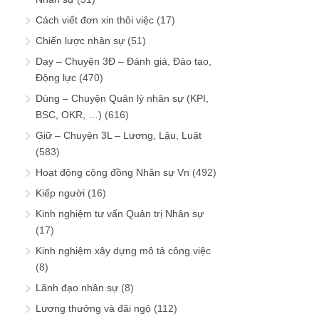
Dùng – Chuyện Quản lý nhân sự (KPI,
BSC, OKR, …)
(616)
Giữ – Chuyện 3L – Lương, Lậu, Luật
(583)
Hoạt động cộng đồng Nhân sự Vn
(492)
Kiếp người
(16)
Kinh nghiệm tư vấn Quản trị Nhân sự
(17)
Kinh nghiệm xây dựng mô tả công việc
(8)
Lãnh đạo nhân sự
(8)
Lương thưởng và đãi ngộ
(112)
Pháp chế – Quan hệ lao động
(136)
Phát triển – đào tạo nhân sự nhân lực
(56)
Quản trị tri thức – Knowledge
Management
(19)