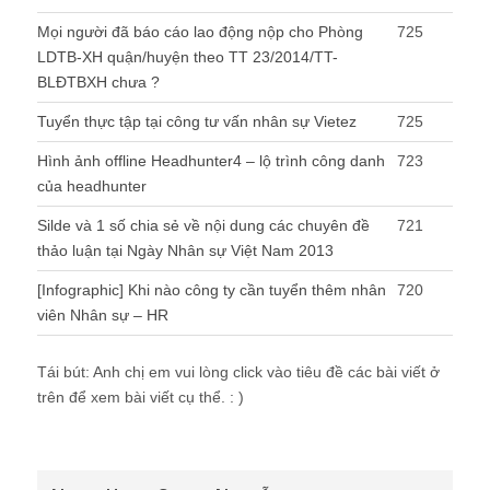
Hình ảnh offline Headhunter4 – lộ trình công danh
723
của headhunter
Silde và 1 số chia sẻ về nội dung các chuyên đề
721
thảo luận tại Ngày Nhân sự Việt Nam 2013
[Infographic] Khi nào công ty cần tuyển thêm nhân
720
viên Nhân sự – HR
Tái bút: Anh chị em vui lòng click vào tiêu đề các bài viết ở
trên để xem bài viết cụ thể. : )
About Hung Cuong Nguyễn
TÓM TẮT: Họ và tên : Nguyễn Hùng Cường
Địa chỉ email: kinhcan24@gmail.com Bằng
cấp cao nhất: Thạc sỹ Quản trị Nhân lực
Địa chỉ : 7B4 Ha Dinh – Thanh Xuan – Ha