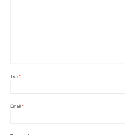
Tên
*
Email
*
Trang web
Lưu tên của tôi, email, và trang web trong trình duyệt này