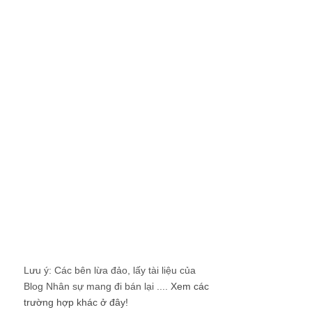
Lưu ý: Các bên lừa đảo, lấy tài liệu của
Blog Nhân sự mang đi bán lại ....
Xem các
trường hợp khác ở đây!
Bài viết mới
Cơ cấu lại nhân sự theo hướng tinh
giảm thì nên làm như thế nào?