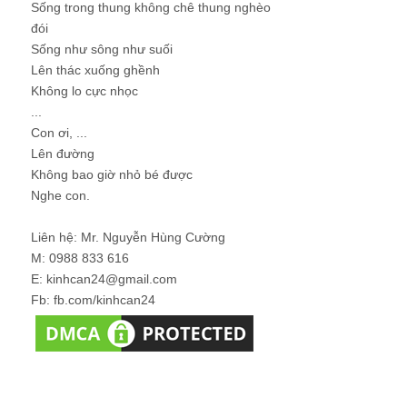
Con ơi, ...
Lên đường
Không bao giờ nhỏ bé được
Nghe con.
Liên hệ: Mr. Nguyễn Hùng Cường
M: 0988 833 616
E: kinhcan24@gmail.com
Fb: fb.com/kinhcan24
Giới thiệu về Blog Nhân sự
Blog chia sẻ về Quản trị Nhân sự (Human Resources
Management) dành cho những người quan tâm tới Nhân sự
và Con người như CEO, Manager, HRM, HR). Ở đây có các