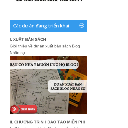
I. XUẤT BẢN SÁCH
Giới thiệu về dự án xuất bản sách Blog
Nhân sự
II. CHƯƠNG TRÌNH ĐÀO TẠO MIỄN PHÍ
1.
Các chương trình đào tạo miễn phí
đang có trên blog: daotaonhansu.net
(Nghề Nhân sự, Sinh viên thực tập, Nâng
cao thu nhập ...)
2.
Ví dụ thực tế trả lời cho câu hỏi: "Làm
nhân sự có giàu được không ?"