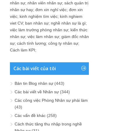
nhân sự
;
việc làm nhân sự
;
giám đốc nhân
sự
;
cách tính lương
;
công ty nhân sự
;
Cách làm KPI
;
Các bài viết của tôi
Bản tin Blog nhân sự
(443)
Các bài viết về Nhân sự
(344)
Các công việc Phòng Nhân sự phải làm
(43)
Các vấn đề khác
(258)
Cách thức tăng thu nhập trong nghề
Nhân sự
(31)
Cách viết đơn xin thôi việc
(17)
Chiến lược nhân sự
(51)
Dạy – Chuyện 3Đ – Đánh giá, Đào tạo,
Động lực
(470)