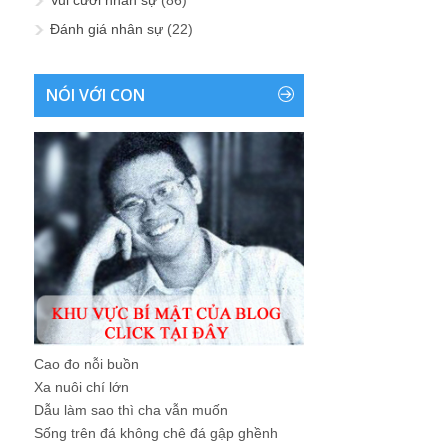
Cao đo nỗi buồn
Xa nuôi chí lớn
Dẫu làm sao thì cha vẫn muốn
Sống trên đá không chê đá gập ghềnh
Sống trong thung không chê thung nghèo
đói
Sống như sông như suối
Lên thác xuống ghềnh
Không lo cực nhọc
...