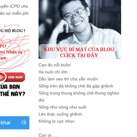
uyền iCPO cho
Nhân sự miễn phí
Cao đo nỗi buồn
Xa nuôi chí lớn
Dẫu làm sao thì cha vẫn muốn
Sống trên đá không chê đá gập ghềnh
Sống trong thung không chê thung nghèo
đói
Sống như sông như suối
Lên thác xuống ghềnh
Không lo cực nhọc
 khai
...
Con ơi, ...