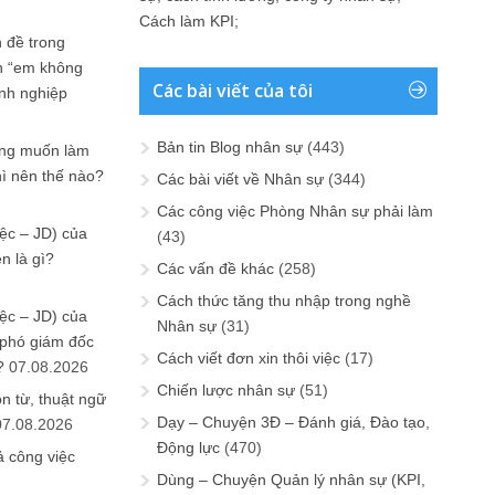
Cách làm KPI
;
 đề trong
n “em không
Các bài viết của tôi
anh nghiệp
Bản tin Blog nhân sự
(443)
ưng muốn làm
hì nên thế nào?
Các bài viết về Nhân sự
(344)
Các công việc Phòng Nhân sự phải làm
ệc – JD) của
(43)
n là gì?
Các vấn đề khác
(258)
Cách thức tăng thu nhập trong nghề
ệc – JD) của
Nhân sự
(31)
 phó giám đốc
Cách viết đơn xin thôi việc
(17)
?
07.08.2026
Chiến lược nhân sự
(51)
n từ, thuật ngữ
Dạy – Chuyện 3Đ – Đánh giá, Đào tạo,
07.08.2026
Động lực
(470)
ả công việc
Dùng – Chuyện Quản lý nhân sự (KPI,