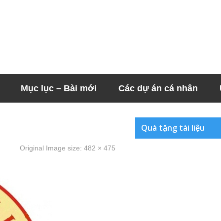
Mục lục – Bài mới
Các dự án cá nhân
Quà tặng tài liệu
Original Image size:
482 × 475