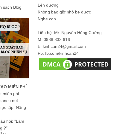
Lên đường
ản sách Blog
Không bao giờ nhỏ bé được
Nghe con.
Liên hệ: Mr. Nguyễn Hùng Cường
M: 0988 833 616
E: kinhcan24@gmail.com
Fb: fb.com/kinhcan24
TẠO MIỄN PHÍ
o miễn phí
hansu.net
hực tập, Nâng
 câu hỏi: "Làm
g ?"