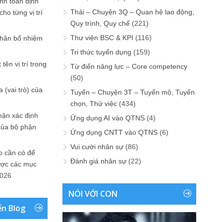
ính toán định
Thải – Chuyện 3Q – Quan hệ lao động,
ho từng vị trí
Quy trình, Quy chế
(221)
Thư viện BSC & KPI
(116)
phân bổ nhiệm
Tri thức tuyển dụng
(159)
tên vị trí trong
Từ điển năng lực – Core competency
(50)
 (vai trò) của
Tuyển – Chuyện 3T – Tuyển mộ, Tuyển
chọn, Thử việc
(434)
hận xác định
Ứng dụng AI vào QTNS
(4)
của bộ phận
Ứng dụng CNTT vào QTNS
(6)
Vui cười nhân sự
(86)
 cần có để
Đánh giá nhân sự
(22)
ược các mục
2026
NÓI VỚI CON
ển Blog