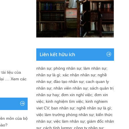
Liên kết hữu ích
nhân sự
;
phòng nhân sự
;
làm nhân sự
;
tài liệu của
nhân sự là gì
;
xác nhận nhân sự
;
nghề
i ....
Xem các
nhân sự
;
đào tạo nhân sự
;
cach quan ly
nhân sự
;
nhân viên nhân sự
;
sách quản trị
nhân sự hay
;
đơn xin nghỉ việc
;
đơn xin
việc
;
kinh nghiệm tìm việc
;
kinh nghiem
viet CV
;
ban nhân sự
;
nghề nhân sự là gì
;
việc làm trưởng phòng nhân sự
;
kiến thức
yên môn của bộ
nhân sự
;
việc làm nhân sự
;
giám đốc nhân
nào?
sự
;
cách tính lương
;
công ty nhân sự
;