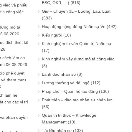
BSC, OKR, …)
(616)
 việc và phiếu
Giữ – Chuyện 3L – Lương, Lậu, Luật
tin công việc
(583)
Hoạt động cộng đồng Nhân sự Vn
(492)
 dựng mô tả
06.08.2026
Kiếp người
(16)
ục đích thiết kế
Kinh nghiệm tư vấn Quản trị Nhân sự
026
(17)
n cách làm cơ
Kinh nghiệm xây dựng mô tả công việc
anh
06.08.2026
(8)
ợp phê duyệt,
Lãnh đạo nhân sự
(8)
in và tham mưu
Lương thưởng và đãi ngộ
(112)
6
Pháp chế – Quan hệ lao động
(136)
ch làm hệ
Phát triển – đào tạo nhân sự nhân lực
t cho các vị trí
(56)
6
Quản trị tri thức – Knowledge
 và phân quyền
Management
(19)
Tài liệu nhân sự
(133)