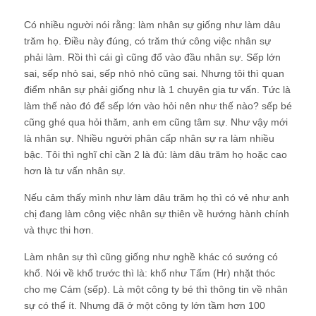
Có nhiều người nói rằng: làm nhân sự giống như làm dâu
trăm họ.
Điều này đúng, có trăm thứ công việc nhân sự
phải làm. Rồi thì cái gì cũng đổ vào đầu nhân sự. Sếp lớn
sai, sếp nhỏ sai, sếp nhỏ nhỏ cũng sai. Nhưng tôi thì quan
điểm nhân sự phải giống như là 1 chuyên gia tư vấn. Tức là
làm thế nào đó để sếp lớn vào hỏi nên như thế nào? sếp bé
cũng ghé qua hỏi thăm, anh em cũng tâm sự. Như vậy mới
là nhân sự. Nhiều người phân cấp nhân sự ra làm nhiều
bậc. Tôi thì nghĩ chỉ cần 2 là đủ: làm dâu trăm họ hoặc cao
hơn là tư vấn nhân sự.
Nếu cảm thấy mình như làm dâu trăm họ thì có vẻ như anh
chị đang làm công việc nhân sự thiên về hướng hành chính
và thực thi hơn.
Làm nhân sự thì cũng giống như nghề khác có sướng có
khổ.
Nói về khổ trước thì là: khổ như Tấm (Hr) nhặt thóc
cho mẹ Cám (sếp). Là một công ty bé thì thông tin về nhân
sự có thể ít. Nhưng đã ở một công ty lớn tầm hơn 100