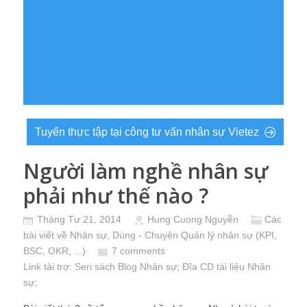
Tuyển thực tập tại công tư vấn nhân sự Vietez
Người làm nghề nhân sự
phải như thế nào ?
Tháng Tư 21, 2014
Hung Cuong Nguyễn
Các
bài viết về Nhân sự
,
Dùng - Chuyện Quản lý nhân sự (KPI,
BSC, OKR, ...)
7 comments
Link tài trợ:
Seri sách Blog Nhân sự
; Đĩa CD
tài liệu Nhân
sự
;