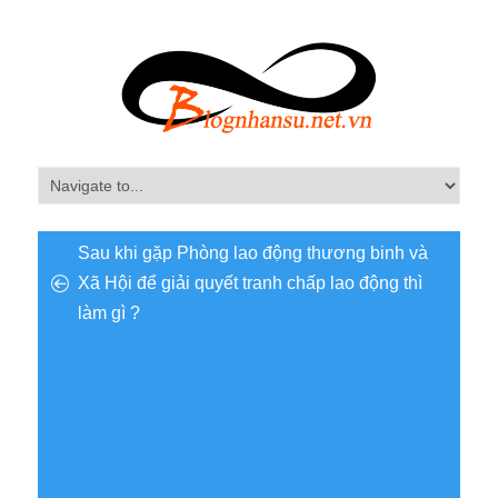
Sau khi gặp Phòng lao động thương binh và
Xã Hội để giải quyết tranh chấp lao động thì
làm gì ?