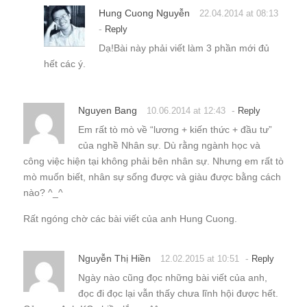
Hung Cuong Nguyễn
22.04.2014 at 08:13
-
Reply
Dạ!Bài này phải viết làm 3 phần mới đủ
hết các ý.
Nguyen Bang
-
10.06.2014 at 12:43
Reply
Em rất tò mò về “lương + kiến thức + đầu tư”
của nghề Nhân sự. Dù rằng ngành học và
công việc hiện tại không phải bên nhân sự. Nhưng em rất tò
mò muốn biết, nhân sự sống được và giàu được bằng cách
nào? ^_^
Rất ngóng chờ các bài viết của anh Hung Cuong.
Nguyễn Thị Hiền
-
12.02.2015 at 10:51
Reply
Ngày nào cũng đọc những bài viết của anh,
đọc đi đọc lại vẫn thấy chưa lĩnh hội được hết.