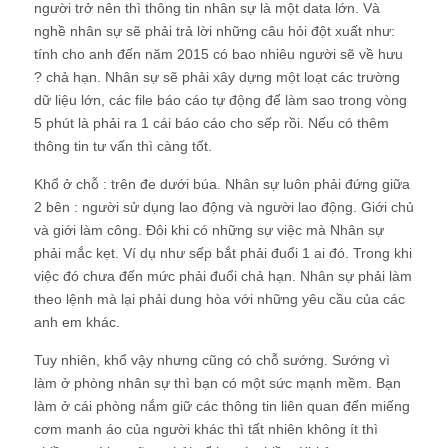
người trở nên thì thông tin nhân sự là một data lớn. Và
nghề nhân sự sẽ phải trả lời những câu hỏi đột xuất như:
tính cho anh đến năm 2015 có bao nhiêu người sẽ về hưu
? chả hạn. Nhân sự sẽ phải xây dựng một loạt các trường
dữ liệu lớn, các file báo cáo tự động để làm sao trong vòng
5 phút là phải ra 1 cái báo cáo cho sếp rồi. Nếu có thêm
thông tin tư vấn thì càng tốt.
Khổ ở chỗ : trên đe dưới búa. Nhân sự luôn phải đứng giữa
2 bên : người sử dụng lao động và người lao động. Giới chủ
và giới làm công. Đôi khi có những sự việc mà Nhân sự
phải mắc kẹt. Ví dụ như sếp bắt phải đuổi 1 ai đó. Trong khi
việc đó chưa đến mức phải đuổi chả hạn. Nhân sự phải làm
theo lệnh mà lại phải dung hòa với những yêu cầu của các
anh em khác.
Tuy nhiên, khổ vậy nhưng cũng có chỗ sướng. Sướng vì
làm ở phòng nhân sự thì bạn có một sức mạnh mềm. Bạn
làm ở cái phòng nắm giữ các thông tin liên quan đến miếng
cơm manh áo của người khác thì tất nhiên không ít thì