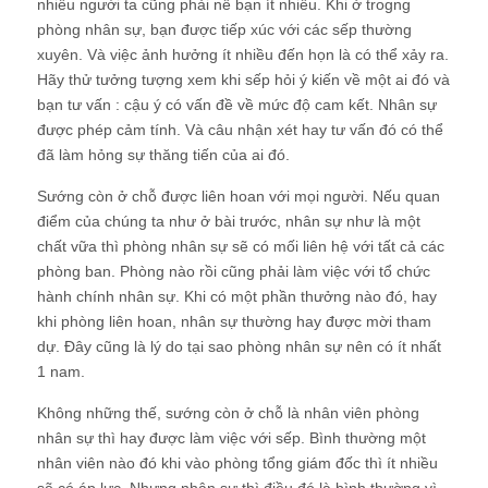
nhiều người ta cũng phải nể bạn ít nhiều. Khi ở trogng
phòng nhân sự, bạn được tiếp xúc với các sếp thường
xuyên. Và việc ảnh hưởng ít nhiều đến họn là có thể xảy ra.
Hãy thử tưởng tượng xem khi sếp hỏi ý kiến về một ai đó và
bạn tư vấn : cậu ý có vấn đề về mức độ cam kết. Nhân sự
được phép cảm tính. Và câu nhận xét hay tư vấn đó có thể
đã làm hỏng sự thăng tiến của ai đó.
Sướng còn ở chỗ được liên hoan với mọi người. Nếu quan
điểm của chúng ta như ở bài trước, nhân sự như là một
chất vữa thì phòng nhân sự sẽ có mối liên hệ với tất cả các
phòng ban. Phòng nào rồi cũng phải làm việc với tổ chức
hành chính nhân sự. Khi có một phần thưởng nào đó, hay
khi phòng liên hoan, nhân sự thường hay được mời tham
dự. Đây cũng là lý do tại sao phòng nhân sự nên có ít nhất
1 nam.
Không những thế, sướng còn ở chỗ là nhân viên phòng
nhân sự thì hay được làm việc với sếp. Bình thường một
nhân viên nào đó khi vào phòng tổng giám đốc thì ít nhiều
sẽ có áp lực. Nhưng nhân sự thì điều đó là bình thường vì