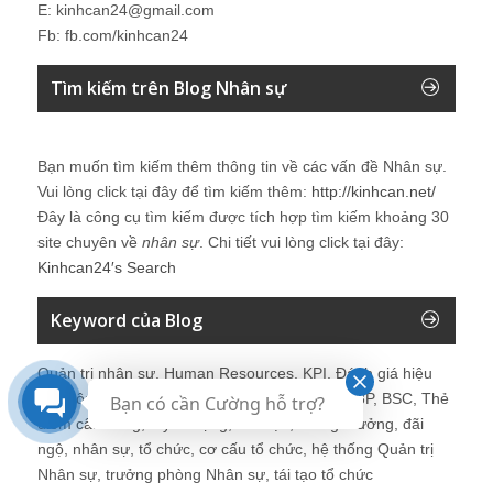
E: kinhcan24@gmail.com
Fb: fb.com/kinhcan24
Tìm kiếm trên Blog Nhân sự
Bạn muốn tìm kiếm thêm thông tin về các vấn đề
Nhân sự
.
Vui lòng click tại đây để tìm kiếm thêm:
http://kinhcan.net/
Đây là công cụ tìm kiếm được tích hợp tìm kiếm khoảng 30
site chuyên về
nhân sự
. Chi tiết vui lòng click tại đây:
Kinhcan24′s Search
Keyword của Blog
Quản trị nhân sự, Human Resources, KPI, Đánh giá hiệu
quả công việc, chính sách lương, CnB, lương 3P, BSC, Thẻ
Bạn có cần Cường hỗ trợ?
điểm cân bằng, tuyển dụng, đào tạo, lương thưởng, đãi
ngộ, nhân sự, tổ chức, cơ cấu tổ chức, hệ thống Quản trị
Nhân sự, trưởng phòng Nhân sự, tái tạo tổ chức