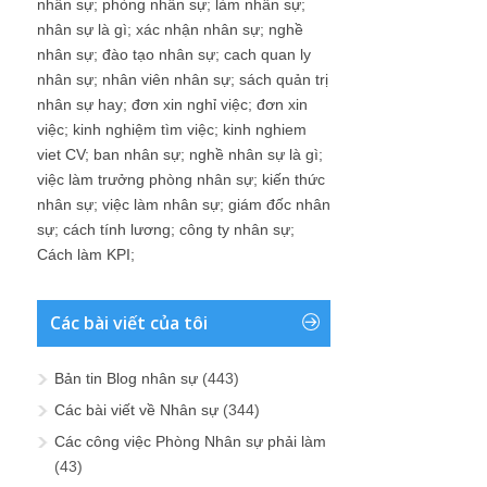
nhân sự
;
phòng nhân sự
;
làm nhân sự
;
nhân sự là gì
;
xác nhận nhân sự
;
nghề
nhân sự
;
đào tạo nhân sự
;
cach quan ly
nhân sự
;
nhân viên nhân sự
;
sách quản trị
nhân sự hay
;
đơn xin nghỉ việc
;
đơn xin
việc
;
kinh nghiệm tìm việc
;
kinh nghiem
viet CV
;
ban nhân sự
;
nghề nhân sự là gì
;
việc làm trưởng phòng nhân sự
;
kiến thức
nhân sự
;
việc làm nhân sự
;
giám đốc nhân
sự
;
cách tính lương
;
công ty nhân sự
;
Cách làm KPI
;
Các bài viết của tôi
Bản tin Blog nhân sự
(443)
Các bài viết về Nhân sự
(344)
Các công việc Phòng Nhân sự phải làm
(43)