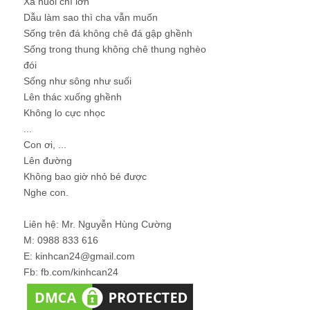
Xa nuôi chí lớn
Dẫu làm sao thì cha vẫn muốn
Sống trên đá không chê đá gập ghềnh
Sống trong thung không chê thung nghèo
đói
Sống như sông như suối
Lên thác xuống ghềnh
Không lo cực nhọc
...
Con ơi, ...
Lên đường
Không bao giờ nhỏ bé được
Nghe con.
Liên hệ: Mr. Nguyễn Hùng Cường
M: 0988 833 616
E: kinhcan24@gmail.com
Fb: fb.com/kinhcan24