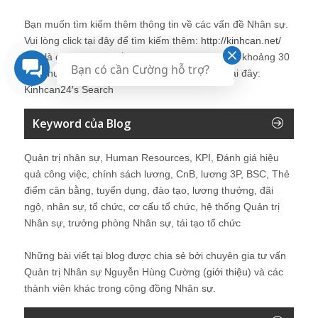
Bạn muốn tìm kiếm thêm thông tin về các vấn đề
Nhân sự
.
Vui lòng click tại đây để tìm kiếm thêm:
http://kinhcan.net/
Đây là công cụ tìm kiếm được tích hợp tìm kiếm khoảng 30
Bạn có cần Cường hỗ trợ?
site chuyên về
nhân sự
. Chi tiết vui lòng click tại đây:
Kinhcan24′s Search
Keyword của Blog
Quản trị nhân sự, Human Resources, KPI, Đánh giá hiệu
quả công việc, chính sách lương, CnB, lương 3P, BSC, Thẻ
điểm cân bằng, tuyển dụng, đào tạo, lương thưởng, đãi
ngộ, nhân sự, tổ chức, cơ cấu tổ chức, hệ thống Quản trị
Nhân sự, trưởng phòng Nhân sự, tái tạo tổ chức
Những bài viết tại blog được chia sẻ bởi chuyên gia tư vấn
Quản trị Nhân sự Nguyễn Hùng Cường (
giới thiệu
) và các
thành viên khác trong cộng đồng Nhân sự.