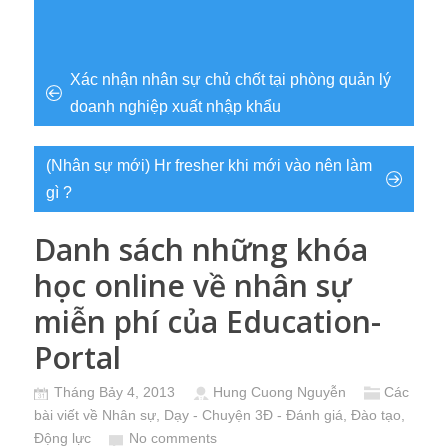
Xác nhận nhân sự chủ chốt tại phòng quản lý
doanh nghiệp xuất nhập khẩu
(Nhân sự mới) Hr fresher khi mới vào nên làm
gì ?
Danh sách những khóa
học online về nhân sự
miễn phí của Education-
Portal
Tháng Bảy 4, 2013
Hung Cuong Nguyễn
Các
bài viết về Nhân sự
,
Dạy - Chuyện 3Đ - Đánh giá, Đào tạo,
Động lực
No comments