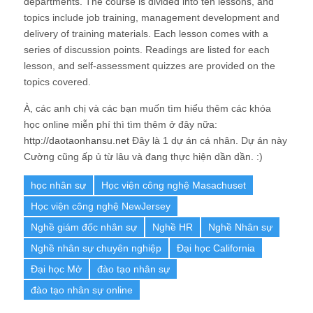
departments. The course is divided into ten lessons, and
topics include job training, management development and
delivery of training materials. Each lesson comes with a
series of discussion points. Readings are listed for each
lesson, and self-assessment quizzes are provided on the
topics covered.
À, các anh chị và các bạn muốn tìm hiểu thêm các khóa
học online miễn phí thì tìm thêm ở đây nữa:
http://daotaonhansu.net
Đây là 1 dự án cá nhân. Dự án này
Cường cũng ấp ủ từ lâu và đang thực hiện dần dần. :)
học nhân sự
Học viện công nghệ Masachuset
Học viện công nghệ NewJersey
Nghề giám đốc nhân sự
Nghề HR
Nghề Nhân sự
Nghề nhân sự chuyên nghiệp
Đại học California
Đại học Mở
đào tạo nhân sự
đào tạo nhân sự online