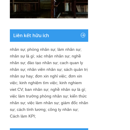
Liên kết hữu ích
nhân sự
;
phòng nhân sự
;
làm nhân sự
;
nhân sự là gì
;
xác nhận nhân sự
;
nghề
nhân sự
;
đào tạo nhân sự
;
cach quan ly
nhân sự
;
nhân viên nhân sự
;
sách quản trị
nhân sự hay
;
đơn xin nghỉ việc
;
đơn xin
việc
;
kinh nghiệm tìm việc
;
kinh nghiem
viet CV
;
ban nhân sự
;
nghề nhân sự là gì
;
việc làm trưởng phòng nhân sự
;
kiến thức
nhân sự
;
việc làm nhân sự
;
giám đốc nhân
sự
;
cách tính lương
;
công ty nhân sự
;
Cách làm KPI
;