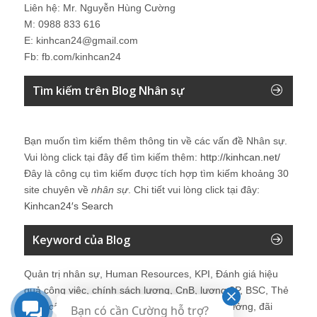
Liên hệ: Mr. Nguyễn Hùng Cường
M: 0988 833 616
E: kinhcan24@gmail.com
Fb: fb.com/kinhcan24
Tìm kiếm trên Blog Nhân sự
Bạn muốn tìm kiếm thêm thông tin về các vấn đề
Nhân sự
.
Vui lòng click tại đây để tìm kiếm thêm:
http://kinhcan.net/
Đây là công cụ tìm kiếm được tích hợp tìm kiếm khoảng 30
site chuyên về
nhân sự
. Chi tiết vui lòng click tại đây:
Kinhcan24′s Search
Keyword của Blog
Quản trị nhân sự, Human Resources, KPI, Đánh giá hiệu
quả công việc, chính sách lương, CnB, lương 3P, BSC, Thẻ
điểm cân bằng, tuyển dụng, đào tạo, lương thưởng, đãi
Bạn có cần Cường hỗ trợ?