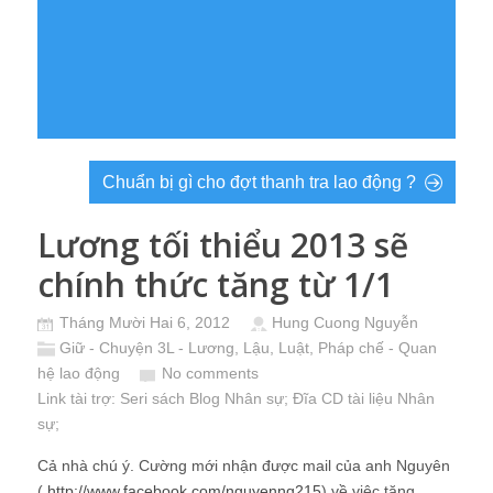
Chuẩn bị gì cho đợt thanh tra lao động ?
Lương tối thiểu 2013 sẽ
chính thức tăng từ 1/1
Tháng Mười Hai 6, 2012
Hung Cuong Nguyễn
Giữ - Chuyện 3L - Lương, Lậu, Luật
,
Pháp chế - Quan
hệ lao động
No comments
Link tài trợ:
Seri sách Blog Nhân sự
; Đĩa CD
tài liệu Nhân
sự
;
Cả nhà chú ý. Cường mới nhận được mail của anh Nguyên
(
http://www.facebook.com/nguyennq215
) về việc tăng